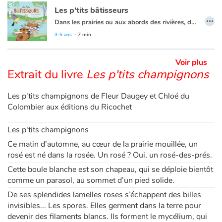
Les p'tits bâtisseurs
…
Dans les prairies ou aux abords des rivières, dans les arbres ou sous terre, les animaux font leur nid. La taupe est gourmande, alors elle remplit son garde-manger de vers de terre pour assouvir ses fringales à tout moment. Le blaireau, lui, creuse une nouvelle sortie pour accéder à sa ribambelle de toilettes extérieures. Hors de question de souiller son terrier ! Quant à l'incroyable castor, il étanchéifie sa hutte avec des branches de bouleau qu'il a rongées plus tôt dans la matinée. Que ce soit pour se protéger du danger ou pour préparer un précieux cocon et accueillir leurs petits, les animaux sont d'incroyables architectes!
3-5 ans
- 7 min
Voir plus
Extrait du livre
Les p'tits champignons
Les p'tits champignons de Fleur Daugey et Chloé du
Colombier aux éditions du Ricochet
Les p'tits champignons
Ce matin d’automne, au cœur de la prairie mouillée, un
rosé est né dans la rosée. Un rosé ? Oui, un rosé-des-prés.
Cette boule blanche est son chapeau, qui se déploie bientôt
comme un parasol, au sommet d’un pied solide.
De ses splendides lamelles roses s’échappent des billes
invisibles... Les spores. Elles germent dans la terre pour
devenir des filaments blancs. Ils forment le mycélium, qui