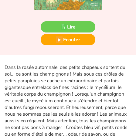
Fable, mythe, littérature et poésie
Princesses et princes, rois, reines et dragons
Lire
Ogres, monstres et sorcières
Ecouter
Héroïnes et héros
Écologie, nature, saisons
Dans la rosée automnale, des petits chapeaux sortent du
sol... ce sont les champignons ! Mais sous ces drôles de
Les animaux
petits parapluies se cache un extraordinaire et parfois
gigantesque entrelacs de fines racines : le mycélium, le
Voyage, épopée, enquête, aventure
véritable corps du champignon ! Lorsqu'un champignon
est cueilli, le mycélium continue à s'étendre et bientôt,
Autour du monde
d'autres fungi repousseront. Et heureusement, parce que
nous ne sommes pas les seuls à les adorer ! Les animaux
aussi s'en régalent. Mais attention, tous les champignons
Apprentissage
ne sont pas bons à manger ! Croûtes bleu vif, petits ronds
ou en forme d'étoile de mer... odeur de savon, ou de