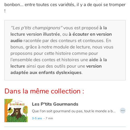
Art, espace, activité
bonbon... entre toutes ces variétés, il y a de quoi se tromper
!
Documentaires
"Les p'tits champignons"
vous est proposé
à la
En famille
lecture version illustrée
, ou
à écouter en version
audio
racontée par des conteurs et conteuses. En
Quotidien et loisirs
bonus, grâce à notre module de lecture, nous vous
proposons pour cette histoire comme pour
À l'école
l’ensemble des contes et histoires une
aide à la
lecture
ainsi que des outils pour une
version
Fêtes et évènements
adaptée aux enfants dyslexiques
.
Amour et amitié
Dans la même collection :
Sujets de société
Les P'tits Gourmands
…
Que l'on soit gourmand ou pas, tout le monde a besoin de se nourrir. Et nous avons chacun nos préférences, chez les animaux c'est pareil !
Émotions et sentiments
Ils se nourrissent selon leur besoin, leur envie, leur environnement… Chaque espèce suit son propre régime !
3-5 ans
- 7 min
Formats et illustrations