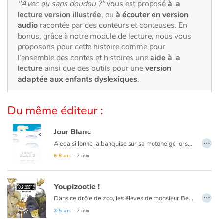
Art, espace, activité
"Avec ou sans doudou ?"
vous est proposé
à la
lecture version illustrée
, ou
à écouter en version
audio
racontée par des conteurs et conteuses. En
Documentaires
bonus, grâce à notre module de lecture, nous vous
proposons pour cette histoire comme pour
En famille
l’ensemble des contes et histoires une
aide à la
lecture
ainsi que des outils pour une
version
Quotidien et loisirs
adaptée aux enfants dyslexiques
.
À l'école
Du même éditeur :
Fêtes et évènements
Jour Blanc
…
Aleqa sillonne la banquise sur sa motoneige lorsqu'elle tombe sur une oursonne blessée. Elle lui porte secours, la met à l'abri, l'observe prendre des forces en même temps que son propre ventre s'arrondit. Mais le prédateur aux trousses de l'oursonne n'a pas dit son dernier mot.
Amour et amitié
Retrouvez le premier album ici :
Grand Blanc
6-8 ans
- 7 min
Sujets de société
Youpizootie !
Émotions et sentiments
…
Dans ce drôle de zoo, les élèves de monsieur Bennett connaissent bien les animaux. Le gorille veut jouer à cache-cache, les pingouins aiment les montagnes russes et les grands félins rêvent de jazz. Et tout est vrai, ce sont eux qui l'ont dit aux enfants !
3-5 ans
- 7 min
Formats et illustrations