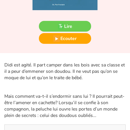
Fable, mythe, littérature et poésie
Princesses et princes, rois, reines et dragons
Lire
Ogres, monstres et sorcières
Ecouter
Héroïnes et héros
Écologie, nature, saisons
Didi est agité. Il part camper dans les bois avec sa classe et
il a peur d’emmener son doudou. Il ne veut pas qu’on se
Les animaux
moque de lui et qu’on le traite de bébé.
Voyage, épopée, enquête, aventure
Mais comment va-t-il s’endormir sans lui ? Il pourrait peut-
Autour du monde
être l’amener en cachette? Lorsqu’il se confie à son
compagnon, la peluche lui ouvre les portes d’un monde
plein de secrets : celui des doudous oubliés...
Apprentissage