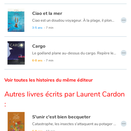
Catalogue anglais
Ciao et la mer
…
Ciao est un doudou voyageur. À la plage, il plonge dans l’eau salée et découvre le monde fascinant de la mer. Sous l’eau, il rencontre des amis aux grandes dents, des géants, des minus et même des lumières bien étranges.
3-5 ans
- 7 min
Contraste +
Cargo
…
Le goéland plane au-dessus du cargo. Repère le Capitaine, si petit d’en haut qu’il le reconnaît à peine.
Aide
Cette nuit, l’oiseau va le suivre, luttant contre le vent et les vagues. Surtout, ne pas le perdre de vue. Il doit voler entre l’obscurité du ciel et de la mer, veiller sur lui jusqu’au retour au port.
6-8 ans
- 7 min
Accueil
Voir toutes les histoires du même éditeur
Famille
Autres livres écrits par Laurent Cardon
Écoles
:
Médiathèques
S'unir c'est bien becqueter
…
Catastrophe, les insectes s'attaquent au potager du poulailler ! Pas de panique, Marcel le coq a une idée de génie : il asperge tout d'anti-mouche... et tombe immédiatement malade après avoir mangé une salade. Les poules sont unanimes, il faut trouver une autre solution pour protéger les plantations. Mais entre plantivores et bestiolivores, pas facile de se mettre d'accord !
Vidéos & Tutoriaux