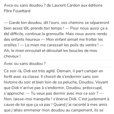
Avce ou sans doudou ? de Laurent Cardon aux éditions
Père Fouettard
Apprendre les langues
— Garde ton doudou, dit l’ours, vos chemins se sépareront
Dyslexie, troubles de la lecture
bien assez tôt, prends ton temps ! — Pour nous aussi ça a
été difficile, continue la grenouille. Mais nous avons rendu
Nos listes de lecture
des enfants heureux — Mon enfant aimait me frotter les
oreilles ! — Le mien me caressait les poils du ventre ! —
Les plus lus
Ah, le mien enroulait et déroulait les boucles de mes
cheveux !
Coups de coeur
Avec ou sans doudou ?
Ce soir-là, Didi est très agité. Demain, il part camper en
forêt avec sa classe. Il choisit de s’endormir sans son
histoire du soir et bien loin de sa peluche, Doudou. Voyant
que Didi n’arrive pas à s’endormir, Doudou, préoccupé,
s’approche: — Tu veux pas dormir avec moi ce soir ? —
Non, laisse-moi tranquille ! s’énerve Didi. C’est justement à
cause de toi que ça va pas ! Quand j’ai raconté à mes amis
que j’allais emmener mon doudou au campement, ils se