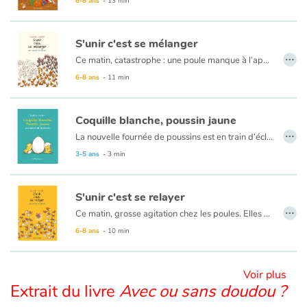
6-8 ans
- 13 min
Blog
S'unir c'est se mélanger
…
Ce matin, catastrophe : une poule manque à l’appel ! C’est le branle-bas de combat au poulailler. Il faut tout faire pour la retrouver mais comment s’organiser ?
Actualités
6-8 ans
- 11 min
Par thématique
Coquille blanche, poussin jaune
…
La nouvelle fournée de poussins est en train d’éclore. L’émoi du poulailler se transforme en surprise quand un œuf beige fait son apparition parmi les œufs blancs. Faut-il s'en méfier ? Pourtant, le poussin qui en sort est bien jaune. Alors pas de doute, il est des leurs ! Même si tout le monde ne partage pas cet avis...
Rencontres et témoignages
3-5 ans
- 3 min
Contes d'ici et d'ailleurs
S'unir c'est se relayer
Autour de la lecture
…
Ce matin, grosse agitation chez les poules. Elles en ont assez de passer toute la journée à couver. Et les coqs n’ont pas l’intention de les laisser changer leurs habitudes !
6-8 ans
- 10 min
Apprendre à lire
Livre audio
Voir plus
Extrait du livre
Avec ou sans doudou ?
Activités et ateliers