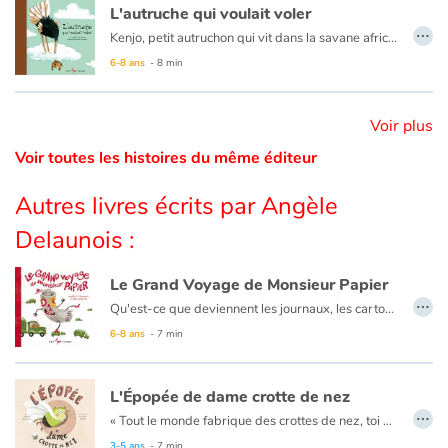
L'autruche qui voulait voler
…
Kenjo, petit autruchon qui vit dans la savane africaine avec sa famille rêve de voler. Mais une autruche, cela ne vole pas…
Catalogue anglais
Un très joli conte magnifiquement illustré qui apprend aux enfants à croire en leurs rêves.
6-8 ans
- 8 min
Voir plus
Contraste +
Voir toutes les histoires du même éditeur
Aide
Autres livres écrits par Angèle
Accueil
Delaunois :
Famille
Le Grand Voyage de Monsieur Papier
…
Qu'est-ce que deviennent les journaux, les cartons et tous les vieux papiers une fois que nous les avons déposés dans le bac de recyclage ? Venez le découvrir dans
Écoles
6-8 ans
- 7 min
Médiathèques
L'Épopée de dame crotte de nez
…
« Tout le monde fabrique des crottes de nez, toi aussi. Mais c'est quoi, au juste? » À travers
Vidéos & Tutoriaux
3-5 ans
- 7 min