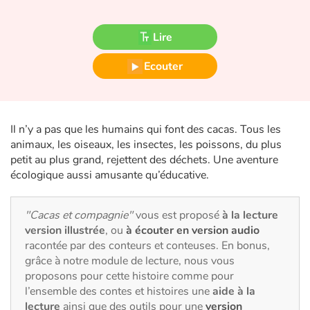
Fable, mythe, littérature et poésie
Lire
Princesses et princes, rois, reines et dragons
Ecouter
Ogres, monstres et sorcières
Héroïnes et héros
Il n’y a pas que les humains qui font des cacas. Tous les
Écologie, nature, saisons
animaux, les oiseaux, les insectes, les poissons, du plus
petit au plus grand, rejettent des déchets. Une aventure
écologique aussi amusante qu’éducative.
Les animaux
Voyage, épopée, enquête, aventure
"Cacas et compagnie"
vous est proposé
à la lecture
version illustrée
, ou
à écouter en version audio
Autour du monde
racontée par des conteurs et conteuses. En bonus,
grâce à notre module de lecture, nous vous
proposons pour cette histoire comme pour
Apprentissage
l’ensemble des contes et histoires une
aide à la
lecture
ainsi que des outils pour une
version