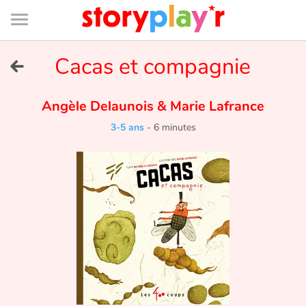
Connexion
Menu
Contenu
Recherche
Bibliothèque
Bas
de
page
Menu
➜
Cacas et compagnie
EN
Je me connecte
Angèle Delaunois
&
Marie Lafrance
3-5 ans
-
6 minutes
Tester gratuitement
Bibliothèque
Prix
Accueil
Contes d'ici et d'ailleurs