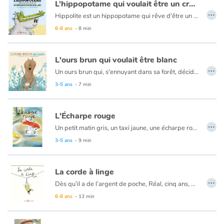
L’hippopotame qui voulait être un crocodile
…
Hippolite est un hippopotame qui rêve d'être un crocodile. Il les trouvent beaux avec leur peau émeraude, leur corps fuselé et leur dents étincelantes... Malheureusement, quand l'hippopotame se regarde dans le miroir, il n'a pas la même élégance que ses idoles.
Catalogue anglais
Alors il se rend dans le coin du fleuve occupé par les reptiles et tente de se faire accepter de leur groupe. Mais le gazon n'est pas toujours plus vert chez le voisin. Rapidement, il se rendra compte qu'être crocodile a aussi son lot de mauvais côté.
6-8 ans
- 8 min
L'ours brun qui voulait être blanc
Contraste +
…
Un ours brun qui, s'ennuyant dans sa forêt, décide de partir à l'aventure. Au bout de plusieurs jours de marche, il arrive au pôle Nord et découvre un monde inconnu. Un territoire où tout est blanc, même les ours... L'ours brun qui voulait être blanc est une fable tendre et humoristique sur la différence et l'acceptation de soi.
3-5 ans
- 7 min
Aide
L'Écharpe rouge
Accueil
…
Un petit matin gris, un taxi jaune, une écharpe rouge. Et le cirque commence...
Famille
Laissez-vous porter par la beauté des images qui racontent, sans mots, l’aventure d’un chauffeur de taxi qui tente de rattraper un client qui vient d’oublier son écharpe. Les images colorées et dynamiques nous transportent dans cette course folle à travers les numéros des artistes d’un cirque. L’album saura charmer les petits et les grands qui retourneront en enfance l’espace d’un instant. Un moment magique à partager avec son enfant, sans un mot, en toute tranquillité.
3-5 ans
- 9 min
Écoles
La corde à linge
…
Dès qu’il a de l’argent de poche, Réal, cinq ans, qui habite au-dessus d’un dépanneur de quartier, bondit hors de sa maison, dévale l’escalier, tire sur le nœud de la corde à linge au passage, et cours acheter des bonbons.
Médiathèques
Mais un jour, cette petite habitude tourne au cauchemar lorsqu’il perd pied et se retrouve suspendu au-dessus du vide, au beau milieu de la corde à linge. Arrivera-t-il à se déprendre de cette fâcheuse position sans laisser tomber son argent de poche ?
6-8 ans
- 13 min
Vidéos & Tutoriaux