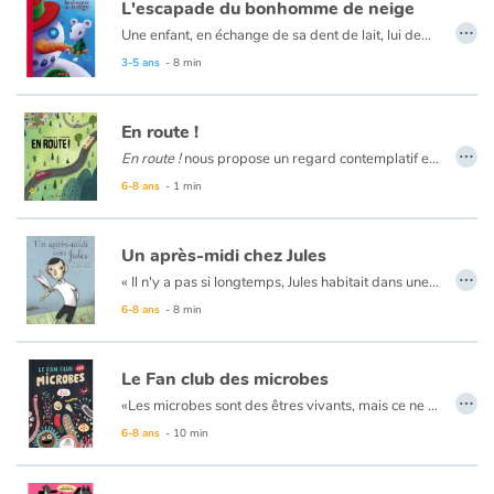
L'escapade du bonhomme de neige
…
Une enfant, en échange de sa dent de lait, lui demande de sauver son bonhomme de neige plutôt que de lui donner la pièce habituelle. Intriguée, Quenotte tentera de le sauver et cela ne sera pas de tout repos! Les enfants riront en lisant les aventures de ce bonhomme de neige si enjoué. Et ils seront ravis de la tournure des événements à la fin. En espérant qu'ils ne seront pas trop nombreux à demander un service à cette gentille Quenotte...
3-5 ans
- 8 min
En route !
…
En route !
nous propose un regard contemplatif et tout en poésie sur les chemins qui jalonnent nos vies. Sur les voies que l’on choisit et sur les routes que l’on prend. Une invitation à nous arrêter et à profiter pleinement de notre environnement et de tous ces moments qui forment notre quotidien et qui bâtissent nos souvenirs.
Oriane Smith signe un album poétique sur le temps qui passe et sur les moments qui font en sorte que nous soyons qui nous sommes. Un album en toute simplicité mis en images par Chloloula qui donne vie à nos routes, à nos villes et aux territoires que nous fréquentons, à l’aide de collages riches en détails. Elle s’amuse à parsemer les illustrations de petits éléments ou de personnages qu’on va recroiser un peu plus tard dans l’album, comme ces gens que l’on croise plus d’une fois dans la vie sans toujours le savoir. Une belle initiation au voyage et à l’art de prendre son temps.
6-8 ans
- 1 min
Un après-midi chez Jules
…
« Il n'y a pas si longtemps, Jules habitait dans une toute petite maison. La cuisine était dans le salon, le lit, dans la bibliothèque, le bain, dans la cuisine... »
Jules et ses parents étaient si à l'étroit qu'ils ont déménagé. Maintenant, ils habitent une grande maison. Il y a tant de pièces que Jules n'a pas assez de doigts pour toutes les compter.
6-8 ans
- 8 min
Mais Jules s'ennuie : plus rien ne l'amuse, pas même sa collection de moustaches. Jusqu'au jour où la simple confection d'un avion en papier lui permet de rencontrer tous les gens du voisinage, dont une petite fille de son âge.
Le Fan club des microbes
…
«Les microbes sont des êtres vivants, mais ce ne sont ni des animaux, ni des plantes, ni des insectes. (…) Même si on ne peut les voir, ils sont absolument partout autour de nous! Nous vivons dans un monde rempli de germes! »
Une plongée amusante et instructive pour tout savoir (ou presque) sur le monde fascinant des microbes.
6-8 ans
- 10 min