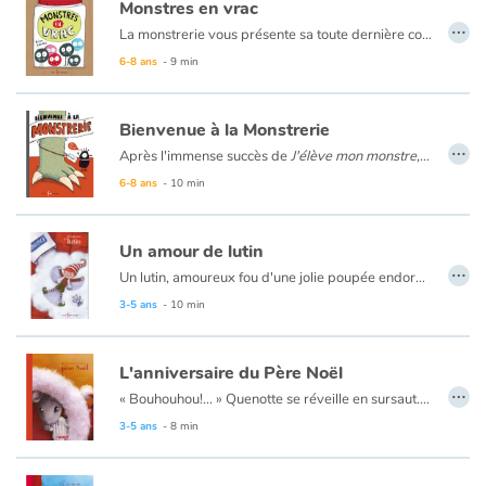
Monstres en vrac
…
La monstrerie vous présente sa toute dernière collection de monstres! Venez vite découvrir nos nouvelles bestioles ! Nous avons des monstres qui viennent d’ici, des monstres qui viennent d’ailleurs, et même des monstres qui viennent de nulle part!
6-8 ans
- 9 min
Bienvenue à la Monstrerie
…
Après l'immense succès de
J'élève mon monstre
, publié en 2003, Élise Gravel nous revient avec tout le mordant qu'on lui connaît. Vous entrerez ici dans la grande Monstrerie, où vous découvrirez les nouveaux monstres à la mode, les accessoires qui leurs conviennent, les monstres en solde et les dernières découvertes qui feront rougir de jalousie tous les propriétaires de monstres. Le meilleur endroit pour trouver le monstre idéal ou pour lui offrir un accessoire digne de sa superbe beauté ? C'est bien entendu à la Monstrerie !
6-8 ans
- 10 min
Un amour de lutin
…
Un lutin, amoureux fou d'une jolie poupée endormie, tente par tous les moyens de la réveiller. Quenotte, toujours prête à venir en aide à ses amis de passage, apprendra au lutin de quoi sont faits les vrais cadeaux.
3-5 ans
- 10 min
L'anniversaire du Père Noël
…
« Bouhouhou!... » Quenotte se réveille en sursaut. Elle regarde le réveil et est bien étonnée : ce n'est pas l'heure de se lever! Pourquoi donc a-t-elle ouvert les yeux au milieu de la nuit? « Bouhouhou! ... » Voilà! Ça recommence! C'est ce bruit bizarre qui l'a réveillée! Quelqu'un pleure à chaudes larmes dans la pièce d'à côté! Celui qui pleure est le père Noël. Personne ne pense à son anniversaire. Quenotte la souris va s'en occuper!
3-5 ans
- 8 min