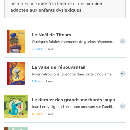
Fable, mythe, littérature et poésie
histoires une
aide à la lecture
et une
version
adaptée aux enfants dyslexiques
.
Princesses et princes, rois, reines et dragons
Ogres, monstres et sorcières
Le Noël de Titours
…
Quelques faibles tintements de grelots résonnent encore au loin, puis le silence envahit la pièce... Quenotte découvre alors un ours en peluche qui ne veut pas être un jouet et qui exige sa maman! Notre courageuse souris décide d'accompagner l'ourson pour la retrouver : une grande aventure les attend! Vous ne regarderez plus jamais les étoiles de la même façon...
Héroïnes et héros
3-5 ans
- 8 min
Écologie, nature, saisons
La valse de l'épouvantail
…
Les animaux
Nous retrouvons Quenotte dans cette cinquième aventure un peu particulière... C'est l'automne : du bruit, une plainte... et un épouvantail qui doit se faire brûler puisque les fermiers trouvent qu'il ne sert plus à rien. Comment la petite souris va-t-elle aider son nouvel ami ?
3-5 ans
- 8 min
Voyage, épopée, enquête, aventure
Le dernier des grands méchants loups
Autour du monde
…
Jean Leroy signe ici un album amusant sur l’amitié et sur ce qui nous fait peur (ou non), mettant en scène d’un côté, une petite fille qui a tout vu, et de l’autre, un grand méchant loup qui n’effraie plus personne. Au texte amusant et plein de sensibilité, qui multiplie les clins d’œil au Petit Chaperon rouge, se greffent les illustrations vives et spontanées d’Olivier Dutto.
6-8 ans
- 9 min
Apprentissage