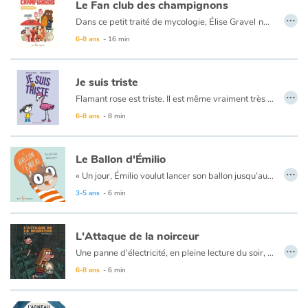
Le Fan club des champignons
…
Dans ce petit traité de mycologie, Élise Gravel
nous invite à une promenade en forêt pour découvrir les spécimens de champignons les plus jolis, les plus bizarres, les plus rares et les plus rigolos.
Du mutin de Ravenel, « roi des puants », à l’amanite vireuse, « ange de la mort », en passant par la morille « cerveau d’extraterrestre » avec Élise, c’est garanti, vous en verrez de toutes les sortes !
6-8 ans
- 16 min
Je suis triste
…
Flamant rose est triste. Il est même vraiment très triste. Mais qu’à cela ne tienne, ses amis, la petite fille et la pomme de terre, sont là pour lui et vont tout mettre en oeuvre pour lui rendre le sourire, mais surtout ils l’aideront à traverser ce moment et à accepter sa tristesse.
6-8 ans
- 8 min
Le Ballon d'Émilio
…
« Un jour, Émilio voulut lancer son ballon jusqu’au ciel. Il le lança si fort que le ballon vola par-dessus la clôture et tomba… dans le jardin du voisin. »
Pendant qu’Émilio se questionne à savoir comment il pourra récupérer son ballon, nous suivons l’aventure extraordinaire et les nombreuses rencontres dudit ballon à travers les quatre coins de la ville, en passant par le métro, l’épicerie et les fonds marins. Petit ballon ira loin.
3-5 ans
- 6 min
L'Attaque de la noirceur
…
Une panne d'électricité, en pleine lecture du soir, alors que papa et maman sont absents...Ahhh ! Est-ce la noirceur qui attaque ? C'est du moins ce que croit Raoul. Par chance pour lui, sa grande soeur est là et prendra les rênes de la soirée. Au fil de cette histoire qui a des airs de bande dessinée, le jeune garçon apprendra à apprivoiser sa peur du noir et, même, à aimer cette obscurité qui permet de tout nouveaux jeux.
6-8 ans
- 6 min