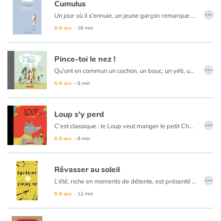
Cumulus
…
Un jour où il s’ennuie, un jeune garçon remarque un cumulus qui flotte seul dans le ciel. Touché par la situation du nuage, qui ressemble étrangement à la sienne, le jeune solitaire entame le dialogue avec le cumulus. Ensemble, ils parcourent le village. Doucement, le garçon se confie au sujet de la séparation de ses parents, de sa solitude, de son école et de la vie en général.
Une œuvre touchante qui parle de l’enfance, mais qui s’adresse à tous ceux qui ont déjà été un enfant…
6-8 ans
- 16 min
Pince-toi le nez !
…
Qu'ont en commun un cochon, un bouc, un yéti, un chien et un dragon ? Ils ont tous mauvaise haleine ! Frédérique Loew nous propose un album aussi amusant que dégoûtant avec une parcelle de tendresse en prime. Cet album matelassé présente avec un humour décapant les répercussions de la mauvaise haleine d'une dizaine d'animaux. Des rimes rigolotes accompagnées d'illustrations tout aussi craquantes feront rire aux éclats les enfants. Grâce au thème des odeurs, les enfants et leurs parents pourront s'amuser à trouver d'autres odeurs et d'autres rimes.
6-8 ans
- 8 min
Loup s'y perd
…
C’est classique : le Loup veut manger le petit Chaperon rouge et sa grand-mère. Armé de son téléphone intelligent muni d’un GPS, il se croit invincible et rusé. Il apprendra à ses dépens que la technologie, ça flanche parfois… Une histoire cocasse pleine de rebondissements.
6-8 ans
- 8 min
Rêvasser au soleil
…
L’été, riche en moments de détente, est présenté ici avec simplicité et douceur. Le prétexte : une fillette, en vacances chez son oncle, déambule autour de la maison et croise divers protagonistes qui, tous, les uns après les autres, empruntent quelques minutes à leur routine pour se détendre et observer ce que le ciel estival a à leur offrir. La poésie minimaliste du texte est telle qu’elle suggère un autre regard sur les actions des personnages ; monter la garde peut se faire de plusieurs façons, alors que préparer le repas et lire le journal ont, ici, une toute nouvelle définition.
Cet album est une ode à l’été, bien sûr, mais surtout c’est une invitation à la détente, au temps de vivre et à la lenteur. Une invitation à ouvrir les yeux, quel que soit l’endroit où l’on se trouve, pour observer ce qui nous entoure.
6-8 ans
- 12 min