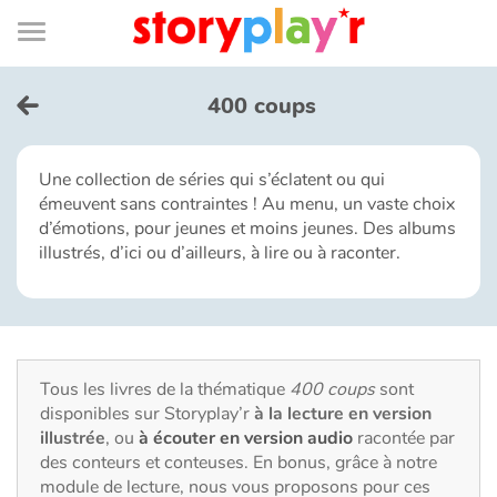
Connexion
Menu
Contenu
Recherche
Bibliothèque
Bas
de
page
Menu
➜
EN
400 coups
Je me connecte
Une collection de séries qui s’éclatent ou qui
émeuvent sans contraintes ! Au menu, un vaste choix
Tester gratuitement
d’émotions, pour jeunes et moins jeunes. Des albums
illustrés, d’ici ou d’ailleurs, à lire ou à raconter.
Bibliothèque
Prix
Tous les livres de la thématique
400 coups
sont
Accueil
disponibles sur Storyplay’r
à la lecture en version
illustrée
, ou
à écouter en version audio
racontée par
Contes d'ici et d'ailleurs
des conteurs et conteuses. En bonus, grâce à notre
module de lecture, nous vous proposons pour ces