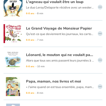
L'agneau qui voulait être un loup
…
Le duo Leroy/Delaporte récidive avec un western fort amusant. L'histoire de Pedro un pauvre petit agneau qui en a assez d'être persécuté par le vilain « El Lobo », un loup bandit qui en fait baver à tout le village.
6-8 ans
- 8 min
Le Grand Voyage de Monsieur Papier
…
Qu'est-ce que deviennent les journaux, les cartons et tous les vieux papiers une fois que nous les avons déposés dans le bac de recyclage ? Venez le découvrir dans
6-8 ans
- 7 min
Léonard, le mouton qui ne voulait pas être tricoté
…
Alors que tous ses amis passent leurs journées à brouter, Léonard a toujours les yeux fixés au ciel. Il n’a qu’un rêve : voler et parcourir le monde. Mais comment faire quand on est un mouton destiné à finir tricoté ?
La solution lui apparaît lorsqu’il découvre un nuage de montgolfières voler au dessus du pré. C’est décidé, il va tout mettre en œuvre pour monter dans l’un de ces gros ballons volants et partir explorer le monde !
6-8 ans
- 10 min
Papa, maman, nos livres et moi
…
« J'aime quand on est tous ensemble, papa, maman, nos livres et moi. Papa lit. Maman lit. Et moi, je lis aussi ! Autour de moi, tout le monde lit. Cinq ou six pages, et mamie flotte sur un nuage. À l'abri sous l'auvent, Papi plonge dans un roman... »
6-8 ans
- 8 min