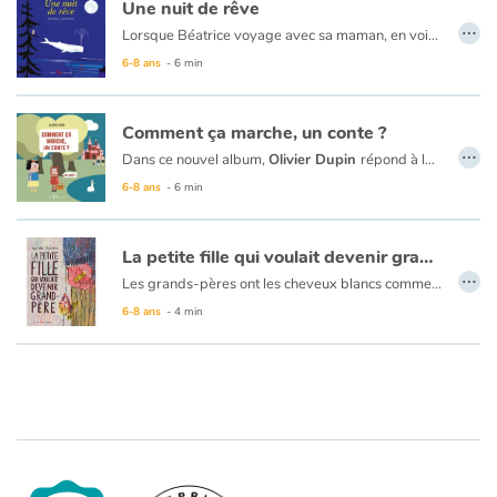
Une nuit de rêve
…
Lorsque Béatrice voyage avec sa maman, en voiture, la nuit, cette dernière insiste toujours pour qu’elle dorme le plus rapidement possible. De cette manière, elle sera en forme à l’arrivée et le temps passera beaucoup plus vite. C’est ce qu’elle dit toujours. C’est pourquoi, lorsque maman réveille Béatrice à peine endormie, celle-ci est plus que surprise. Est-ce qu’elle rêve ou sa mère essaie vraiment de la réveiller ? La fillette ouvre les yeux et assiste alors à un spectacle qu’elle n’a jamais vu et surtout, qui la ravit. Ce qu’elle ne sait pas, c’est qu’elle n’est pas au bout de ses surprises ; la nuit sera riche en découvertes.
6-8 ans
- 6 min
Comment ça marche, un conte ?
…
Dans ce nouvel album,
Olivier Dupin
répond à la grande question : «Comment ça marche, un conte?» Il vulgarise pour les plus jeunes les notions de base du conte classique. Nulle théorie complexe ici, mais plutôt de l’humour à la tonne. Chaque notion est accompagnée de quatre cases illustrées à la manière d’une bande dessinée. Ces quatre cases mettent chacune en scène un conte : Le Petit Chaperon rouge, Le Petit Poucet, Le Vilain petit canard et Blanche-Neige. Ainsi, les notions s’enchainent au fil des pages, alors que le récit des quatre histoires avance. À cette structure ingénieuse s’ajoute le ton quelque peu grinçant choisi par
Un album qui permettra aux lecteurs de comprendre la construction du conte classique et qui leur donnera assurément l’envie d’en écrire à leur tour!
6-8 ans
- 6 min
La petite fille qui voulait devenir grand-père
…
Les grands-pères ont les cheveux blancs comme des nuages, ne se dépêchent jamais, adorent jouer de l’accordéon et ont toujours des bonbons au citron dans les poches. Qui ne voudrait pas être grand-père ?
Signe Viška nous offre une œuvre tout en humour et en tendresse. Sur les perles d’absurdité qui peuvent parfois sortir de la bouche des enfants et sur l’affection qu’ils ont pour leurs grands-parents. Magnifiquement mis en images aux crayons de couleur par Elina Braslina,
6-8 ans
- 4 min