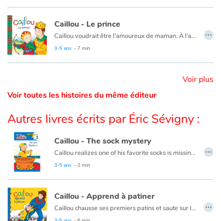
Catalogue anglais
Caillou - Le prince
…
Caillou voudrait être l'amoureux de maman. À l'aide d'une histoire, papa lui explique que c'est impossible.
Ce livre est aussi disponible en anglais :
Caillou, The Prince
3-5 ans
- 7 min
Contraste +
Voir plus
Aide
Voir toutes les histoires du même éditeur
Accueil
Autres livres écrits par Éric Sévigny :
Famille
Caillou - The sock mystery
…
Caillou realizes one of his favorite socks is missing. He decides to search the house.
Écoles
3-5 ans
- 2 min
This book is available in French:
Caillou – Le mystère de la chaussette
Médiathèques
Caillou - Apprend à patiner
…
Caillou chausse ses premiers patins et saute sur la glace. Après plusieurs chutes et bien des encouragements de la part de papa et maman, Caillou patine enfin !
Vidéos & Tutoriaux
Ce livre est aussi disponible en anglais :
Caillou learns to skate
3-5 ans
- 6 min