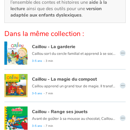
Art, espace, activité
l’ensemble des contes et histoires une
aide à la
lecture
ainsi que des outils pour une
version
adaptée aux enfants dyslexiques
.
Documentaires
En famille
Dans la même collection :
Quotidien et loisirs
Caillou - La garderie
…
Caillou sort du cercle familial et apprend à se sociabiliser.
À l'école
Ce livre est aussi disponible en anglais :
Caillou, Day care
3-5 ans
- 3 min
Fêtes et évènements
Caillou - La magie du compost
…
Amour et amitié
Caillou apprend un grand tour de magie. Il transforme des déchets en nourriture pour les plantes !
Ce livre est aussi disponible en anglais :
Caillou, The magic of compost
3-5 ans
- 7 min
Sujets de société
Caillou - Range ses jouets
Émotions et sentiments
…
Avant de goûter à sa mousse au chocolat, Caillou doit ranger tous ses jouets. Heureusement, papa a une idée qui aidera Caillou à avoir un peu plus d'ordre.
Ce livre est aussi disponible en anglais :
Caillou puts away his toys
3-5 ans
- 7 min
Formats et illustrations