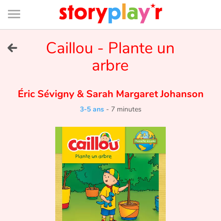
Connexion
Menu
Contenu
Recherche
Bibliothèque
Bas
de
page
Menu
➜
Caillou - Plante un
EN
arbre
Je me connecte
Éric Sévigny
&
Sarah Margaret Johanson
Tester gratuitement
3-5 ans
-
7 minutes
Bibliothèque
Prix
Accueil
Contes d'ici et d'ailleurs