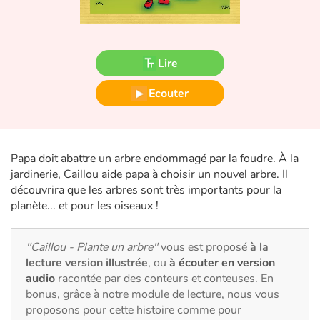
Fable, mythe, littérature et poésie
Princesses et princes, rois, reines et dragons
Lire
Ogres, monstres et sorcières
Ecouter
Héroïnes et héros
Écologie, nature, saisons
Papa doit abattre un arbre endommagé par la foudre. À la
jardinerie, Caillou aide papa à choisir un nouvel arbre. Il
Les animaux
découvrira que les arbres sont très importants pour la
planète... et pour les oiseaux !
Voyage, épopée, enquête, aventure
"Caillou - Plante un arbre"
vous est proposé
à la
Autour du monde
lecture version illustrée
, ou
à écouter en version
audio
racontée par des conteurs et conteuses. En
Apprentissage
bonus, grâce à notre module de lecture, nous vous
proposons pour cette histoire comme pour