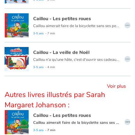
Blog
Caillou - Les petites roues
…
Caillou aimerait faire de la bicyclette sans ses petites roues. Mais il réalise que cela n'est pas aussi facile qu'il le croyait !
Actualités
Ce livre est aussi disponible en anglais :
Caillou, the bike lesson
3-5 ans
- 7 min
Par thématique
Caillou - La veille de Noël
…
Caillou n'a qu'une hâte, c'est d'ouvrir ses cadeaux. Il planifie même de rester éveillé toute la nuit pour assister au passage du père Noël. Mais cela s'avère un peu plus difficile que prévu...
Rencontres et témoignages
Ce livre est aussi disponible en anglais :
Caillou waits for Santa
3-5 ans
- 4 min
Contes d'ici et d'ailleurs
Voir plus
Autour de la lecture
Autres livres illustrés par Sarah
Margaret Johanson :
Apprendre à lire
Caillou - Les petites roues
…
Livre audio
Caillou aimerait faire de la bicyclette sans ses petites roues. Mais il réalise que cela n'est pas aussi facile qu'il le croyait !
Ce livre est aussi disponible en anglais :
Caillou, the bike lesson
3-5 ans
- 7 min
Activités et ateliers