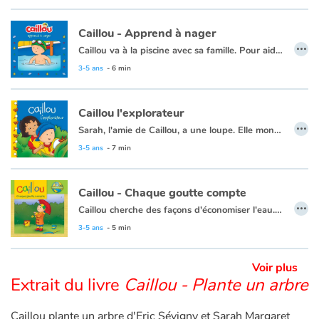
Caillou - Apprend à nager
Apprendre les langues
…
Caillou va à la piscine avec sa famille. Pour aider Caillou à surmonter sa crainte du grand bassin, papa lui apprend à nager. Avec beaucoup d'efforts et les encouragements de papa, Caillou gagne en confiance et arrive à nager tout seul.
Dyslexie, troubles de la lecture
Cette histoire existe aussi en anglais :
Caillou - Learns to swim
3-5 ans
- 6 min
Nos listes de lecture
Caillou l'explorateur
…
Sarah, l'amie de Caillou, a une loupe. Elle montre à Caillou comment grossir toutes les choses du jardin.
Les plus lus
Ce livre est aussi disponible en anglais :
Caillou the Jungle Explorer
3-5 ans
- 7 min
Coups de coeur
Caillou - Chaque goutte compte
…
Caillou cherche des façons d'économiser l'eau. En récupérant les gouttes du robinet qui fuit, il aura une grande idée !
Ce livre est aussi disponible en anglais :
Caillou Every drop counts
3-5 ans
- 5 min
Voir plus
Extrait du livre
Caillou - Plante un arbre
Caillou plante un arbre d'Eric Sévigny et Sarah Margaret