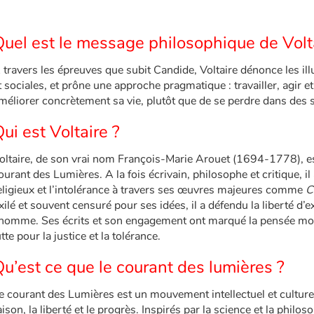
Quel est le message philosophique de Volt
 travers les épreuves que subit Candide, Voltaire dénonce les il
t sociales, et prône une approche pragmatique : travailler, agir et
méliorer concrètement sa vie, plutôt que de se perdre dans des 
ui est Voltaire ?
oltaire, de son vrai nom François-Marie Arouet (1694-1778), e
ourant des Lumières. A la fois écrivain, philosophe et critique, il
eligieux et l’intolérance à travers ses œuvres majeures comme
C
xilé et souvent censuré pour ses idées, il a défendu la liberté d’ex
’homme. Ses écrits et son engagement ont marqué la pensée mod
utte pour la justice et la tolérance.
u’est ce que le courant des lumières ?
e courant des Lumières est un mouvement intellectuel et culturel
aison, la liberté et le progrès. Inspirés par la science et la phil