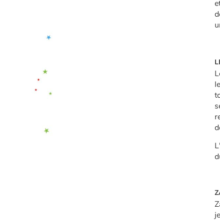
e
d
u
L
L
l
t
s
r
d
L
d
Z
Z
j