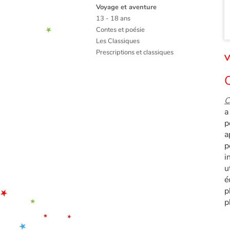
Voyage et aventure
13 - 18 ans
Contes et poésie
Les Classiques
Prescriptions et classiques
V
Q
C
a
p
a
p
i
u
é
p
p