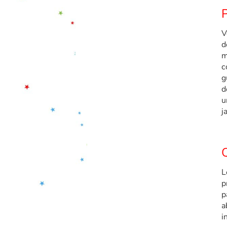
P
V
d
m
c
g
d
u
j
Q
L
p
p
a
i