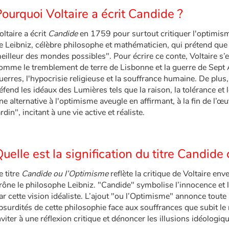
ourquoi Voltaire a écrit Candide ?
oltaire a écrit
Candide
en 1759 pour surtout critiquer l'optimis
e Leibniz, célèbre philosophe et mathématicien, qui prétend que 
eilleur des mondes possibles". Pour écrire ce conte, Voltaire s’
omme le tremblement de terre de Lisbonne et la guerre de Sept An
uerres, l'hypocrisie religieuse et la souffrance humaine. De plus, 
éfend les idéaux des Lumières tels que la raison, la tolérance et
ne alternative à l'optimisme aveugle en affirmant, à la fin de l’œuv
ardin", incitant à une vie active et réaliste.
uelle est la signification du titre Candide
e titre
Candide ou l’Optimisme
reflète la critique de Voltaire en
rône le philosophe Leibniz. "Candide" symbolise l’innocence et l
ar cette vision idéaliste. L’ajout "ou l’Optimisme" annonce toute 
bsurdités de cette philosophie face aux souffrances que subit le m
nviter à une réflexion critique et dénoncer les illusions idéologi