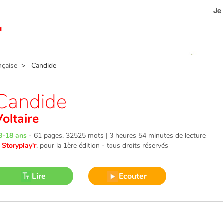
Je
nçaise
> Candide
Candide
Voltaire
3-18 ans
-
61 pages, 32525 mots | 3 heures 54 minutes de lecture
©
Storyplay'r
, pour la 1ère édition - tous droits réservés
Lire
Ecouter