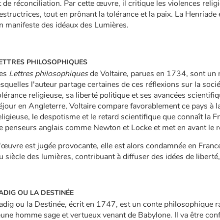
t de réconciliation. Par cette œuvre, il critique les violences reli
estructrices, tout en prônant la tolérance et la paix. La Henriade
n manifeste des idéaux des Lumières.
ETTRES PHILOSOPHIQUES
es
Lettres philosophiques
de Voltaire, parues en 1734, sont un r
esquelles l'auteur partage certaines de ces réflexions sur la soci
olérance religieuse, sa liberté politique et ses avancées scientif
éjour en Angleterre, Voltaire compare favorablement ce pays à la 
eligieuse, le despotisme et le retard scientifique que connaît la Fr
e penseurs anglais comme Newton et Locke et met en avant le r
'œuvre est jugée provocante, elle est alors condamnée en France,
u siècle des lumières, contribuant à diffuser des idées de liberté
ADIG OU LA DESTINÉE
adig ou la Destinée, écrit en 1747, est un conte philosophique r
eune homme sage et vertueux venant de Babylone. Il va être conf