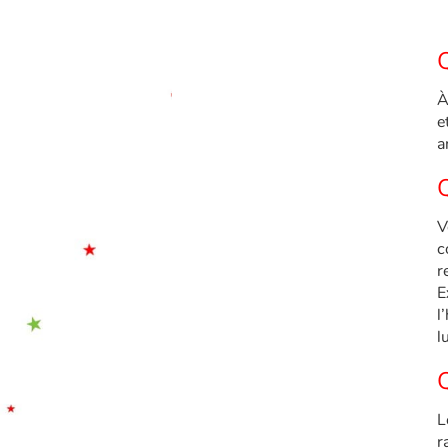
À
e
a
Q
V
c
r
E
l
l
Q
L
r