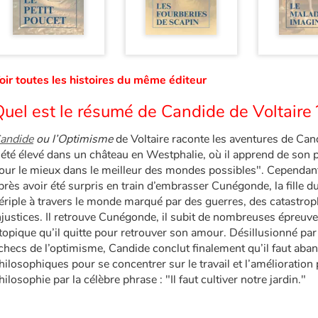
oir toutes les histoires du même éditeur
uel est le résumé de Candide de Voltaire 
andide
ou l’Optimisme
de Voltaire raconte les aventures de Can
 été élevé dans un château en Westphalie, où il apprend de son 
our le mieux dans le meilleur des mondes possibles". Cependant,
près avoir été surpris en train d’embrasser Cunégonde, la fille 
ériple à travers le monde marqué par des guerres, des catastrop
njustices. Il retrouve Cunégonde, il subit de nombreuses épreuves
topique qu’il quitte pour retrouver son amour. Désillusionné par 
checs de l’optimisme, Candide conclut finalement qu’il faut aba
hilosophiques pour se concentrer sur le travail et l’amélioration
hilosophie par la célèbre phrase : "Il faut cultiver notre jardin."