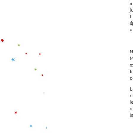
i
j
L
é
u
M
M
e
t
p
L
r
l
d
l