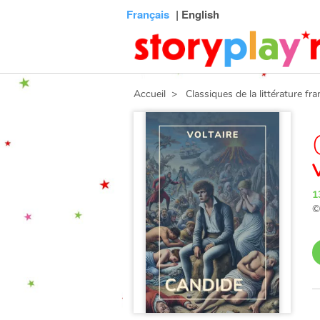
Connexion
Menu
Contenu
Recherche
Bibliothèque
Bas
Français
| English
de
page
Accueil
> Classiques de la littérature fra
1