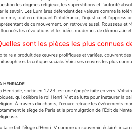
uestion les dogmes religieux, les superstitions et l’autorité absol
ar le savoir. Les Lumières défendent des valeurs comme la toléran
’homme, tout en critiquant l’intolérance, l’injustice et l’oppression
eprésentant de ce mouvement, on retrouve aussi, Rousseau et 
nfluencés les révolutions et les idées modernes de démocratie et 
uelles sont les pièces les plus connues de
oltaire a produit des œuvres prolifiques et variées, couvrant des
hilosophie et la critique sociale. Voici ses œuvres les plus conn
A HENRIADE
a Henriade, sortie en 1723, est une épopée faite en vers. Voltai
piques, qui célèbre le roi Henri IV et sa lutte pour instaurer la p
eligion. À travers dix chants, l'œuvre retrace les événements ma
otamment le siège de Paris et la promulgation de l’Édit de Nante
eligieuse.
oltaire fait l’éloge d’Henri IV comme un souverain éclairé, incarn