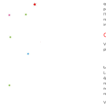
q
p
l
r
i
Q
V
p
L
L
é
r
n
r
V