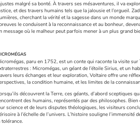
njustes malgré sa bonté. À travers ses mésaventures, il va explor
ustice, et des travers humains tels que la jalousie et l’orgueil. Z
umières, cherchant la vérité et la sagesse dans un monde marqué 
preuves le conduisent à la reconnaissance et au bonheur, devena
n message où le malheur peut parfois mener à un plus grand bi
ICROMÉGAS
icromégas, paru en 1752, est un conte qui raconte la visite sur
xtraterrestres : Micromégas, un géant de l’étoile Sirius, et un hab
ravers leurs échanges et leur exploration, Voltaire offre une réflex
erspectives, la condition humaine, et les limites de la connaissa
orsqu’ils découvrent la Terre, ces géants, d’abord sceptiques quan
encontrent des humains, représentés par des philosophes. Bien
eur science et de leurs disputes théologiques, les visiteurs conc
érisoire à l’échelle de l’univers. L’histoire souligne l’immensité de 
a tolérance.