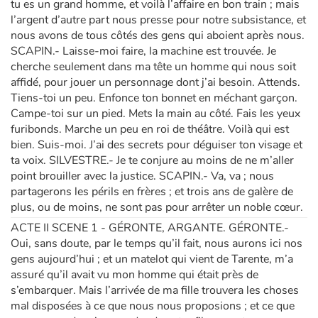
tu es un grand homme, et voilà l’affaire en bon train ; mais
l’argent d’autre part nous presse pour notre subsistance, et
nous avons de tous côtés des gens qui aboient après nous.
SCAPIN.- Laisse-moi faire, la machine est trouvée. Je
cherche seulement dans ma tête un homme qui nous soit
affidé, pour jouer un personnage dont j’ai besoin. Attends.
Tiens-toi un peu. Enfonce ton bonnet en méchant garçon.
Campe-toi sur un pied. Mets la main au côté. Fais les yeux
furibonds. Marche un peu en roi de théâtre. Voilà qui est
bien. Suis-moi. J’ai des secrets pour déguiser ton visage et
ta voix. SILVESTRE.- Je te conjure au moins de ne m’aller
point brouiller avec la justice. SCAPIN.- Va, va ; nous
partagerons les périls en frères ; et trois ans de galère de
plus, ou de moins, ne sont pas pour arrêter un noble cœur.
ACTE II SCENE 1 - GÉRONTE, ARGANTE. GÉRONTE.-
Oui, sans doute, par le temps qu’il fait, nous aurons ici nos
gens aujourd’hui ; et un matelot qui vient de Tarente, m’a
assuré qu’il avait vu mon homme qui était près de
s’embarquer. Mais l’arrivée de ma fille trouvera les choses
mal disposées à ce que nous nous proposions ; et ce que