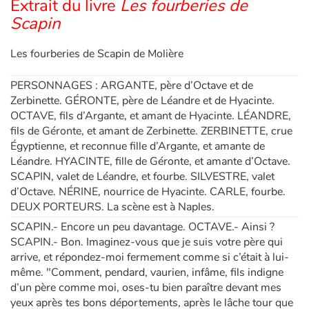
Extrait du livre
Les fourberies de
Scapin
Apprendre les langues
Les fourberies de Scapin de Molière
Dyslexie, troubles de la lecture
PERSONNAGES : ARGANTE, père d’Octave et de
Zerbinette. GÉRONTE, père de Léandre et de Hyacinte.
Nos listes de lecture
OCTAVE, fils d’Argante, et amant de Hyacinte. LÉANDRE,
fils de Géronte, et amant de Zerbinette. ZERBINETTE, crue
Les plus lus
Égyptienne, et reconnue fille d’Argante, et amante de
Léandre. HYACINTE, fille de Géronte, et amante d’Octave.
Coups de coeur
SCAPIN, valet de Léandre, et fourbe. SILVESTRE, valet
d’Octave. NÉRINE, nourrice de Hyacinte. CARLE, fourbe.
DEUX PORTEURS. La scène est à Naples.
SCAPIN.- Encore un peu davantage. OCTAVE.- Ainsi ?
SCAPIN.- Bon. Imaginez-vous que je suis votre père qui
arrive, et répondez-moi fermement comme si c’était à lui-
même. "Comment, pendard, vaurien, infâme, fils indigne
d’un père comme moi, oses-tu bien paraître devant mes
yeux après tes bons déportements, après le lâche tour que