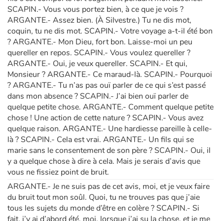
SCAPIN.- Vous vous portez bien, à ce que je vois ?
ARGANTE.- Assez bien. (À Silvestre.) Tu ne dis mot,
coquin, tu ne dis mot. SCAPIN.- Votre voyage a-t-il été bon
? ARGANTE.- Mon Dieu, fort bon. Laisse-moi un peu
quereller en repos. SCAPIN.- Vous voulez quereller ?
ARGANTE.- Oui, je veux quereller. SCAPIN.- Et qui,
Monsieur ? ARGANTE.- Ce maraud-là. SCAPIN.- Pourquoi
? ARGANTE.- Tu n’as pas ouï parler de ce qui s’est passé
dans mon absence ? SCAPIN.- J’ai bien ouï parler de
quelque petite chose. ARGANTE.- Comment quelque petite
chose ! Une action de cette nature ? SCAPIN.- Vous avez
quelque raison. ARGANTE.- Une hardiesse pareille à celle-
là ? SCAPIN.- Cela est vrai. ARGANTE.- Un fils qui se
marie sans le consentement de son père ? SCAPIN.- Oui, il
y a quelque chose à dire à cela. Mais je serais d’avis que
vous ne fissiez point de bruit.
ARGANTE.- Je ne suis pas de cet avis, moi, et je veux faire
du bruit tout mon soûl. Quoi, tu ne trouves pas que j’aie
tous les sujets du monde d’être en colère ? SCAPIN.- Si
fait, j’y ai d’abord été, moi, lorsque j’ai su la chose, et je me