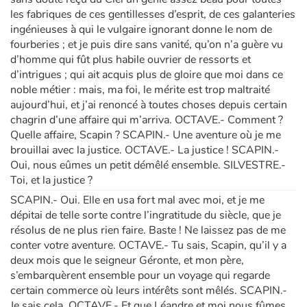
les fabriques de ces gentillesses d’esprit, de ces galanteries
ingénieuses à qui le vulgaire ignorant donne le nom de
fourberies ; et je puis dire sans vanité, qu’on n’a guère vu
d’homme qui fût plus habile ouvrier de ressorts et
d’intrigues ; qui ait acquis plus de gloire que moi dans ce
noble métier : mais, ma foi, le mérite est trop maltraité
aujourd’hui, et j’ai renoncé à toutes choses depuis certain
chagrin d’une affaire qui m’arriva. OCTAVE.- Comment ?
Quelle affaire, Scapin ? SCAPIN.- Une aventure où je me
brouillai avec la justice. OCTAVE.- La justice ! SCAPIN.-
Oui, nous eûmes un petit démêlé ensemble. SILVESTRE.-
Toi, et la justice ?
SCAPIN.- Oui. Elle en usa fort mal avec moi, et je me
dépitai de telle sorte contre l’ingratitude du siècle, que je
résolus de ne plus rien faire. Baste ! Ne laissez pas de me
conter votre aventure. OCTAVE.- Tu sais, Scapin, qu’il y a
deux mois que le seigneur Géronte, et mon père,
s’embarquèrent ensemble pour un voyage qui regarde
certain commerce où leurs intérêts sont mêlés. SCAPIN.-
Je sais cela. OCTAVE.- Et que Léandre et moi nous fûmes