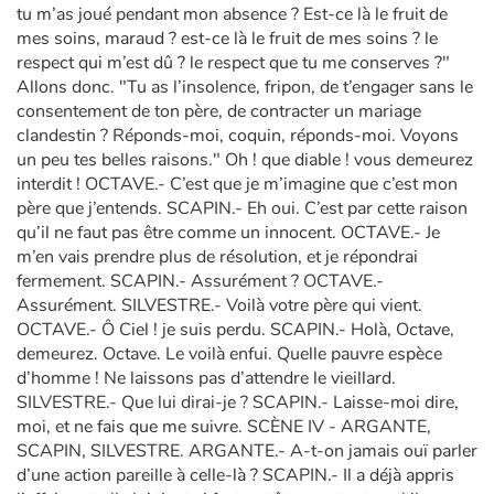
tu m’as joué pendant mon absence ? Est-ce là le fruit de
mes soins, maraud ? est-ce là le fruit de mes soins ? le
respect qui m’est dû ? le respect que tu me conserves ?"
Allons donc. "Tu as l’insolence, fripon, de t’engager sans le
consentement de ton père, de contracter un mariage
clandestin ? Réponds-moi, coquin, réponds-moi. Voyons
un peu tes belles raisons." Oh ! que diable ! vous demeurez
interdit ! OCTAVE.- C’est que je m’imagine que c’est mon
père que j’entends. SCAPIN.- Eh oui. C’est par cette raison
qu’il ne faut pas être comme un innocent. OCTAVE.- Je
m’en vais prendre plus de résolution, et je répondrai
fermement. SCAPIN.- Assurément ? OCTAVE.-
Assurément. SILVESTRE.- Voilà votre père qui vient.
OCTAVE.- Ô Ciel ! je suis perdu. SCAPIN.- Holà, Octave,
demeurez. Octave. Le voilà enfui. Quelle pauvre espèce
d’homme ! Ne laissons pas d’attendre le vieillard.
SILVESTRE.- Que lui dirai-je ? SCAPIN.- Laisse-moi dire,
moi, et ne fais que me suivre. SCÈNE IV - ARGANTE,
SCAPIN, SILVESTRE. ARGANTE.- A-t-on jamais ouï parler
d’une action pareille à celle-là ? SCAPIN.- Il a déjà appris