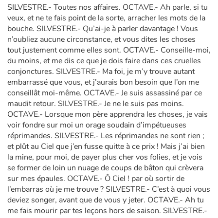
SILVESTRE.- Toutes nos affaires. OCTAVE.- Ah parle, si tu
veux, et ne te fais point de la sorte, arracher les mots de la
bouche. SILVESTRE.- Qu’ai-je à parler davantage ! Vous
n’oubliez aucune circonstance, et vous dites les choses
tout justement comme elles sont. OCTAVE.- Conseille-moi,
du moins, et me dis ce que je dois faire dans ces cruelles
conjonctures. SILVESTRE.- Ma foi, je m’y trouve autant
embarrassé que vous, et j’aurais bon besoin que l’on me
conseillât moi-même. OCTAVE.- Je suis assassiné par ce
maudit retour. SILVESTRE.- Je ne le suis pas moins.
OCTAVE.- Lorsque mon père apprendra les choses, je vais
voir fondre sur moi un orage soudain d’impétueuses
réprimandes. SILVESTRE.- Les réprimandes ne sont rien ;
et plût au Ciel que j’en fusse quitte à ce prix ! Mais j’ai bien
la mine, pour moi, de payer plus cher vos folies, et je vois
se former de loin un nuage de coups de bâton qui crèvera
sur mes épaules. OCTAVE.- Ô Ciel ! par où sortir de
l’embarras où je me trouve ? SILVESTRE.- C’est à quoi vous
deviez songer, avant que de vous y jeter. OCTAVE.- Ah tu
me fais mourir par tes leçons hors de saison. SILVESTRE.-