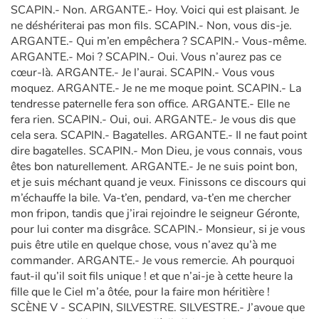
SCAPIN.- Non. ARGANTE.- Hoy. Voici qui est plaisant. Je
ne déshériterai pas mon fils. SCAPIN.- Non, vous dis-je.
ARGANTE.- Qui m’en empêchera ? SCAPIN.- Vous-même.
ARGANTE.- Moi ? SCAPIN.- Oui. Vous n’aurez pas ce
cœur-là. ARGANTE.- Je l’aurai. SCAPIN.- Vous vous
moquez. ARGANTE.- Je ne me moque point. SCAPIN.- La
tendresse paternelle fera son office. ARGANTE.- Elle ne
fera rien. SCAPIN.- Oui, oui. ARGANTE.- Je vous dis que
cela sera. SCAPIN.- Bagatelles. ARGANTE.- Il ne faut point
dire bagatelles. SCAPIN.- Mon Dieu, je vous connais, vous
êtes bon naturellement. ARGANTE.- Je ne suis point bon,
et je suis méchant quand je veux. Finissons ce discours qui
m’échauffe la bile. Va-t’en, pendard, va-t’en me chercher
mon fripon, tandis que j’irai rejoindre le seigneur Géronte,
pour lui conter ma disgrâce. SCAPIN.- Monsieur, si je vous
puis être utile en quelque chose, vous n’avez qu’à me
commander. ARGANTE.- Je vous remercie. Ah pourquoi
faut-il qu’il soit fils unique ! et que n’ai-je à cette heure la
fille que le Ciel m’a ôtée, pour la faire mon héritière !
SCÈNE V - SCAPIN, SILVESTRE. SILVESTRE.- J’avoue que