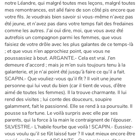
notre Léandre, qui malgré toutes mes leçons, malgré toutes
mes remontrances, est allé faire de son côté pis encore que
votre fils. Je voudrais bien savoir si vous-même n’avez pas
été jeune, et n’avez pas dans votre temps fait des fredaines
comme les autres. J’ai ouï dire, moi, que vous avez été
autrefois un compagnon parmi les femmes, que vous
faisiez de votre drôle avec les plus galantes de ce temps-là
; et que vous n’en approchiez point, que vous ne
poussassiez à bout. ARGANTE.- Cela est vrai. J’en
demeure d’accord ; mais je m’en suis toujours tenu à la
galanterie, et je n’ai point été jusqu’à faire ce qu’il a fait.
SCAPIN.- Que vouliez-vous qu’il fît ? Il voit une jeune
personne qui lui veut du bien (car il tient de vous, d’être
aimé de toutes les femmes). Il la trouve charmante. Il lui
rend des visites ; lui conte des douceurs, soupire
galamment, fait le passionné. Elle se rend à sa poursuite. Il
pousse sa fortune. Le voilà surpris avec elle par ses
parents, qui la force à la main le contraignent de l’épouser.
SILVESTRE.- L’habile fourbe que voilà ! SCAPIN.- Eussiez-
vous voulu qu’il se fût laissé tuer ? Il vaut mieux encore être