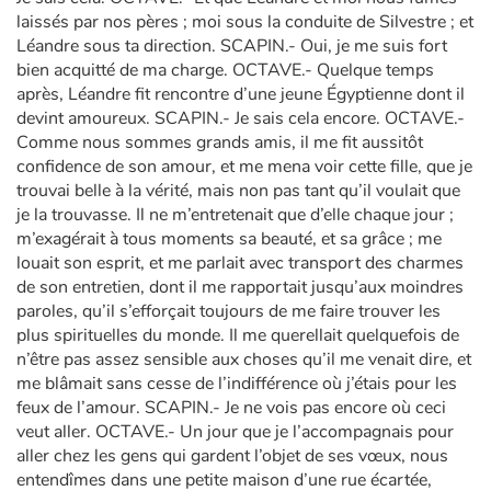
laissés par nos pères ; moi sous la conduite de Silvestre ; et
Léandre sous ta direction. SCAPIN.- Oui, je me suis fort
bien acquitté de ma charge. OCTAVE.- Quelque temps
après, Léandre fit rencontre d’une jeune Égyptienne dont il
devint amoureux. SCAPIN.- Je sais cela encore. OCTAVE.-
Comme nous sommes grands amis, il me fit aussitôt
confidence de son amour, et me mena voir cette fille, que je
trouvai belle à la vérité, mais non pas tant qu’il voulait que
je la trouvasse. Il ne m’entretenait que d’elle chaque jour ;
m’exagérait à tous moments sa beauté, et sa grâce ; me
louait son esprit, et me parlait avec transport des charmes
de son entretien, dont il me rapportait jusqu’aux moindres
paroles, qu’il s’efforçait toujours de me faire trouver les
plus spirituelles du monde. Il me querellait quelquefois de
n’être pas assez sensible aux choses qu’il me venait dire, et
me blâmait sans cesse de l’indifférence où j’étais pour les
feux de l’amour. SCAPIN.- Je ne vois pas encore où ceci
veut aller. OCTAVE.- Un jour que je l’accompagnais pour
aller chez les gens qui gardent l’objet de ses vœux, nous
entendîmes dans une petite maison d’une rue écartée,