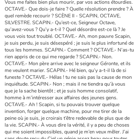
Vous me faites bien plus mourir, par vos actions étourdies.
OCTAVE.- Que dois-je faire ? Quelle résolution prendre ? À
quel remède recourir ? SCÈNE II - SCAPIN, OCTAVE,
SILVESTRE. SCAPIN.- Qu’est-ce, Seigneur Octave,
qu’avez-vous ? Qu’y a-t-il ? Quel désordre est-ce là ? Je
vous vois tout troublé. OCTAVE.- Ah, mon pauvre Scapin,
je suis perdu, je suis désespéré ; je suis le plus infortuné de
tous les hommes. SCAPIN.- Comment ? OCTAVE.- N’as-tu
rien appris de ce qui me regarde ? SCAPIN.- Non.
OCTAVE.- Mon père arrive avec le seigneur Géronte, et ils
me veulent marier. SCAPIN.- Hé bien, qu’y a-t-il là de si
funeste ? OCTAVE.- Hélas ! tu ne sais pas la cause de mon
inquiétude. SCAPIN.- Non ; mais il ne tiendra qu’à vous
que je la sache bientôt ; et je suis homme consolatif,
homme à m’intéresser aux affaires des jeunes gens.
OCTAVE.- Ah ! Scapin, si tu pouvais trouver quelque
invention, forger quelque machine, pour me tirer de la
peine où je suis, je croirais t’être redevable de plus que de
la vie. SCAPIN.- À vous dire la vérité, il y a peu de choses
qui me soient impossibles, quand je m’en veux mêler. J’ai
sans doute reçu du Ciel un génie assez beau pour toutes