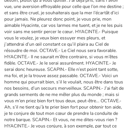
besoin, plutôt qu’à vous quitter. J’ai déjà pris, sans l’avoir
vue, une aversion effroyable pour celle que l’on me destine ;
et sans être cruel, je souhaiterais que la mer l’écartât d’ici
pour jamais. Ne pleurez donc point, je vous prie, mon
aimable Hyacinte, car vos larmes me tuent, et je ne les puis
voir sans me sentir percer le cœur. HYACINTE.- Puisque
vous le voulez, je veux bien essuyer mes pleurs, et
j’attendrai d’un œil constant ce qu’il plaira au Ciel de
résoudre de moi. OCTAVE.- Le Ciel nous sera favorable.
HYACINTE.- Il ne saurait m’être contraire, si vous m’êtes
fidèle. OCTAVE.- Je le serai assurément. HYACINTE.- Je
serai donc heureuse. SCAPIN.- Elle n’est point tant sotte,
ma foi, et je la trouve assez passable. OCTAVE.- Voici un
homme qui pourrait bien, s’il le voulait, nous être dans tous
nos besoins, d’un secours merveilleux. SCAPIN.- J’ai fait de
grands serments de ne me mêler plus du monde ; mais si
vous m’en priez bien fort tous deux, peut-être... OCTAVE.-
Ah, s’il ne tient qu’à te prier bien fort pour obtenir ton aide,
je te conjure de tout mon cœur de prendre la conduite de
notre barque. SCAPIN.- Et vous, ne me dites-vous rien ?
HYACINTE.- Je vous conjure, à son exemple, par tout ce