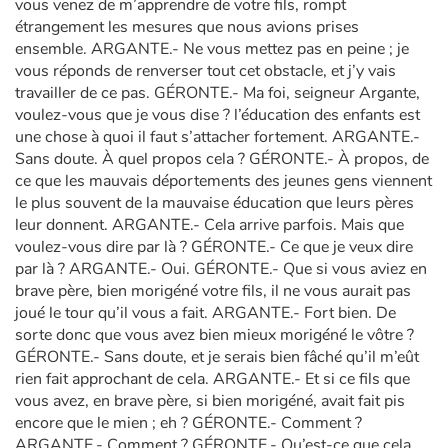
vous venez de m’apprendre de votre fils, rompt
étrangement les mesures que nous avions prises
ensemble. ARGANTE.- Ne vous mettez pas en peine ; je
vous réponds de renverser tout cet obstacle, et j’y vais
travailler de ce pas. GÉRONTE.- Ma foi, seigneur Argante,
voulez-vous que je vous dise ? l’éducation des enfants est
une chose à quoi il faut s’attacher fortement. ARGANTE.-
Sans doute. À quel propos cela ? GÉRONTE.- À propos, de
ce que les mauvais déportements des jeunes gens viennent
le plus souvent de la mauvaise éducation que leurs pères
leur donnent. ARGANTE.- Cela arrive parfois. Mais que
voulez-vous dire par là ? GÉRONTE.- Ce que je veux dire
par là ? ARGANTE.- Oui. GÉRONTE.- Que si vous aviez en
brave père, bien morigéné votre fils, il ne vous aurait pas
joué le tour qu’il vous a fait. ARGANTE.- Fort bien. De
sorte donc que vous avez bien mieux morigéné le vôtre ?
GÉRONTE.- Sans doute, et je serais bien fâché qu’il m’eût
rien fait approchant de cela. ARGANTE.- Et si ce fils que
vous avez, en brave père, si bien morigéné, avait fait pis
encore que le mien ; eh ? GÉRONTE.- Comment ?
ARGANTE.- Comment ? GÉRONTE.- Qu’est-ce que cela