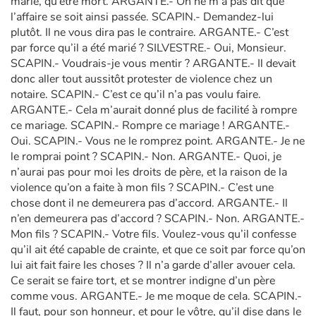
marié, qu’être mort. ARGANTE.- On ne m’a pas dit que
l’affaire se soit ainsi passée. SCAPIN.- Demandez-lui
plutôt. Il ne vous dira pas le contraire. ARGANTE.- C’est
par force qu’il a été marié ? SILVESTRE.- Oui, Monsieur.
SCAPIN.- Voudrais-je vous mentir ? ARGANTE.- Il devait
donc aller tout aussitôt protester de violence chez un
notaire. SCAPIN.- C’est ce qu’il n’a pas voulu faire.
ARGANTE.- Cela m’aurait donné plus de facilité à rompre
ce mariage. SCAPIN.- Rompre ce mariage ! ARGANTE.-
Oui. SCAPIN.- Vous ne le romprez point. ARGANTE.- Je ne
le romprai point ? SCAPIN.- Non. ARGANTE.- Quoi, je
n’aurai pas pour moi les droits de père, et la raison de la
violence qu’on a faite à mon fils ? SCAPIN.- C’est une
chose dont il ne demeurera pas d’accord. ARGANTE.- Il
n’en demeurera pas d’accord ? SCAPIN.- Non. ARGANTE.-
Mon fils ? SCAPIN.- Votre fils. Voulez-vous qu’il confesse
qu’il ait été capable de crainte, et que ce soit par force qu’on
lui ait fait faire les choses ? Il n’a garde d’aller avouer cela.
Ce serait se faire tort, et se montrer indigne d’un père
comme vous. ARGANTE.- Je me moque de cela. SCAPIN.-
Il faut, pour son honneur, et pour le vôtre, qu’il dise dans le