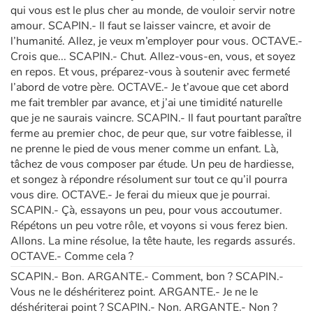
qui vous est le plus cher au monde, de vouloir servir notre
amour. SCAPIN.- Il faut se laisser vaincre, et avoir de
l’humanité. Allez, je veux m’employer pour vous. OCTAVE.-
Crois que... SCAPIN.- Chut. Allez-vous-en, vous, et soyez
en repos. Et vous, préparez-vous à soutenir avec fermeté
l’abord de votre père. OCTAVE.- Je t’avoue que cet abord
me fait trembler par avance, et j’ai une timidité naturelle
que je ne saurais vaincre. SCAPIN.- Il faut pourtant paraître
ferme au premier choc, de peur que, sur votre faiblesse, il
ne prenne le pied de vous mener comme un enfant. Là,
tâchez de vous composer par étude. Un peu de hardiesse,
et songez à répondre résolument sur tout ce qu’il pourra
vous dire. OCTAVE.- Je ferai du mieux que je pourrai.
SCAPIN.- Çà, essayons un peu, pour vous accoutumer.
Répétons un peu votre rôle, et voyons si vous ferez bien.
Allons. La mine résolue, la tête haute, les regards assurés.
OCTAVE.- Comme cela ?
SCAPIN.- Bon. ARGANTE.- Comment, bon ? SCAPIN.-
Vous ne le déshériterez point. ARGANTE.- Je ne le
déshériterai point ? SCAPIN.- Non. ARGANTE.- Non ?