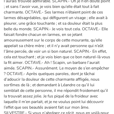
l’aurais trouvée admirable. SCAPIN.- Oh je n’en doute point
; et sans l’avoir vue, je vois bien qu’elle était tout à fait
charmante. OCTAVE.- Ses larmes n’étaient point de ces
larmes désagréables, qui défigurent un visage ; elle avait à
pleurer, une grâce touchante ; et sa douleur était la plus
belle du monde. SCAPIN.- Je vois tout cela. OCTAVE.- Elle
faisait fondre chacun en larmes, en se jetant
amoureusement sur le corps de cette mourante, qu’elle
appelait sa chère mère ; et il n’y avait personne qui n’eût
l’âme percée, de voir un si bon naturel. SCAPIN.- En effet,
cela est touchant ; et je vois bien que ce bon naturel-là vous
la fit aimer. OCTAVE.- Ah ! Scapin, un barbare l’aurait
aimée. SCAPIN.- Assurément. Le moyen de s’en empêcher
? OCTAVE.- Après quelques paroles, dont je tâchai
d’adoucir la douleur de cette charmante affligée, nous
sortîmes de là ; et demandant à Léandre ce qu’il lui
semblait de cette personne, il me répondit froidement qu’il
la trouvait assez jolie. Je fus piqué de la froideur avec
laquelle il m’en parlait, et je ne voulus point lui découvrir
l’effet que ses beautés avaient fait sur mon âme.
SILVESTRE.- Si vous n’abrégez ce récit, nous en voilà pour