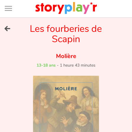
Connexion
Menu
Contenu
Recherche
Bibliothèque
Bas
de
page
Menu
➜
Les fourberies de
EN
Scapin
Je me connecte
Molière
Tester gratuitement
13-18 ans
-
1 heure 43 minutes
Bibliothèque
Prix
Accueil
Contes d'ici et d'ailleurs