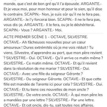
monde, que c’est de bon gré qu’il l’a épousée. ARGANTE.-
Et je veux moi, pour mon honneur et pour le sien, qu’il dise
le contraire. SCAPIN.- Non, je suis sûr qu’il ne le fera pas.
ARGANTE.- Je l’y forcerai bien. SCAPIN.- Il ne le fera pas,
vous dis-je. ARGANTE.- Il le fera, ou je le déshériterai.
SCAPIN.- Vous ? ARGANTE.- Moi.
ACTE PREMIER SCÈNE 1 - OCTAVE, SILVESTRE.
OCTAVE.- Ah fâcheuses nouvelles pour un cœur
amoureux ! Dures extrémités où je me vois réduit ! Tu
viens, Silvestre, d’apprendre au port, que mon père revient
? SILVESTRE.- Oui. OCTAVE.- Qu’il arrive ce matin même ?
SILVESTRE.- Ce matin même. OCTAVE.- Et qu’il revient
dans la résolution de me marier ? SILVESTRE.- Oui.
OCTAVE.- Avec une fille du seigneur Géronte ?
SILVESTRE.- Du seigneur Géronte. OCTAVE.- Et que cette
fille est mandée de Tarente ici pour cela ? SILVESTRE.- Oui.
OCTAVE.- Et tu tiens ces nouvelles de mon oncle ?
SILVESTRE.- De votre oncle. OCTAVE.- À qui mon père les
a mandées par une lettre ? SILVESTRE.- Par une lettre.
OCTAVE.- Et cet oncle, dis-tu, sait toutes nos affaires.