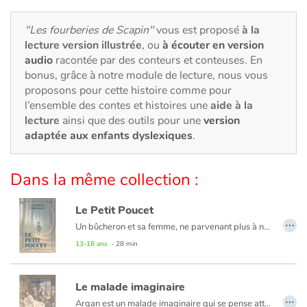
Art, espace, activité
"Les fourberies de Scapin"
vous est proposé
à la
Documentaires
lecture version illustrée
, ou
à écouter en version
audio
racontée par des conteurs et conteuses. En
En famille
bonus, grâce à notre module de lecture, nous vous
proposons pour cette histoire comme pour
Quotidien et loisirs
l’ensemble des contes et histoires une
aide à la
lecture
ainsi que des outils pour une
version
adaptée aux enfants dyslexiques
.
À l'école
Fêtes et évènements
Dans la même collection :
Amour et amitié
Le Petit Poucet
…
Un bûcheron et sa femme, ne parvenant plus à nourrir leurs sept garçons, se résignent à aller les perdre en forêt. C'est sans compter sur la ruse du benjamin, Petit Poucet, qui les aidera à retrouver leur chemin et à se sauver de l'Ogre !
Sujets de société
13-18 ans
- 28 min
Émotions et sentiments
Le malade imaginaire
…
Argan est un malade imaginaire qui se pense atteint de mille maux. Il croit avoir trouvé l'ultime remède en mariant sa fille, Angélique, à un médecin...
Formats et illustrations