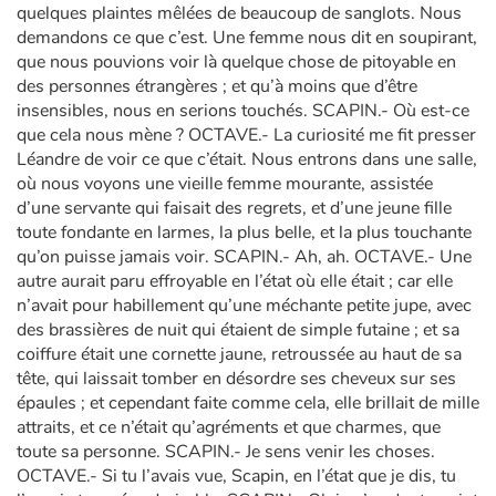
quelques plaintes mêlées de beaucoup de sanglots. Nous
demandons ce que c’est. Une femme nous dit en soupirant,
que nous pouvions voir là quelque chose de pitoyable en
des personnes étrangères ; et qu’à moins que d’être
insensibles, nous en serions touchés. SCAPIN.- Où est-ce
que cela nous mène ? OCTAVE.- La curiosité me fit presser
Léandre de voir ce que c’était. Nous entrons dans une salle,
où nous voyons une vieille femme mourante, assistée
d’une servante qui faisait des regrets, et d’une jeune fille
toute fondante en larmes, la plus belle, et la plus touchante
qu’on puisse jamais voir. SCAPIN.- Ah, ah. OCTAVE.- Une
autre aurait paru effroyable en l’état où elle était ; car elle
n’avait pour habillement qu’une méchante petite jupe, avec
des brassières de nuit qui étaient de simple futaine ; et sa
coiffure était une cornette jaune, retroussée au haut de sa
tête, qui laissait tomber en désordre ses cheveux sur ses
épaules ; et cependant faite comme cela, elle brillait de mille
attraits, et ce n’était qu’agréments et que charmes, que
toute sa personne. SCAPIN.- Je sens venir les choses.
OCTAVE.- Si tu l’avais vue, Scapin, en l’état que je dis, tu