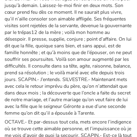
jusqu’à demain. Laissez-le-moi finir en deux mots. Son
cœur prend feu dès ce moment. Il ne saurait plus vivre,
qu’il n’aille consoler son aimable affligée. Ses fréquentes
visites sont rejetées de la servante, devenue la gouvernante
par le trépas12 de la mère ; voilà mon homme au
désespoir. Il presse, supplie, conjure ; point d’affaire. On lui
dit que la fille, quoique sans bien, et sans appui, est de
famille honnête ; et qu’à moins que de l’épouser, on ne peut
souffrir ses poursuites. Voilà son amour augmenté par les
difficultés. Il consulte dans sa tête, agite, raisonne, balance,
prend sa résolution ; le voilà marié avec elle depuis trois
jours. SCAPIN.- J’entends. SILVESTRE.- Maintenant mets
avec cela le retour imprévu du père, qu’on n’attendait que
dans deux mois ; la découverte que l’oncle a faite du secret
de notre mariage, et l’autre mariage qu’on veut faire de lui
avec la fille que le seigneur Géronte a eue d’une seconde
femme qu’on dit qu’il a épousée à Tarente.
OCTAVE.- Et par-dessus tout cela, mets encore l’indigence
où se trouve cette aimable personne, et l’impuissance où je
me vois d’avoir de quoi la secourir. SCAPIN.- Est-ce là tout