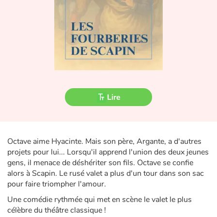
Fable, mythe, littérature et poésie
Princesses et princes, rois, reines et dragons
Ogres, monstres et sorcières
Héroïnes et héros
Lire
Écologie, nature, saisons
Les animaux
Octave aime Hyacinte. Mais son père, Argante, a d'autres
Voyage, épopée, enquête, aventure
projets pour lui... Lorsqu'il apprend l'union des deux jeunes
gens, il menace de déshériter son fils. Octave se confie
Autour du monde
alors à Scapin. Le rusé valet a plus d'un tour dans son sac
pour faire triompher l'amour.
Apprentissage
Une comédie rythmée qui met en scène le valet le plus
célèbre du théâtre classique !