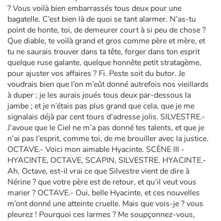
? Vous voilà bien embarrassés tous deux pour une
bagatelle. C’est bien là de quoi se tant alarmer. N’as-tu
point de honte, toi, de demeurer court à si peu de chose ?
Que diable, te voilà grand et gros comme père et mère, et
tu ne saurais trouver dans ta tête, forger dans ton esprit
quelque ruse galante, quelque honnête petit stratagème,
pour ajuster vos affaires ? Fi. Peste soit du butor. Je
voudrais bien que l’on m’eût donné autrefois nos vieillards
à duper ; je les aurais joués tous deux par-dessous la
jambe ; et je n’étais pas plus grand que cela, que je me
signalais déjà par cent tours d’adresse jolis. SILVESTRE.-
J’avoue que le Ciel ne m’a pas donné tes talents, et que je
n’ai pas l’esprit, comme toi, de me brouiller avec la justice.
OCTAVE.- Voici mon aimable Hyacinte. SCÈNE III -
HYACINTE, OCTAVE, SCAPIN, SILVESTRE. HYACINTE.-
Ah, Octave, est-il vrai ce que Silvestre vient de dire à
Nérine ? que votre père est de retour, et qu’il veut vous
marier ? OCTAVE.- Oui, belle Hyacinte, et ces nouvelles
m’ont donné une atteinte cruelle. Mais que vois-je ? vous
pleurez ! Pourquoi ces larmes ? Me soupçonnez-vous,