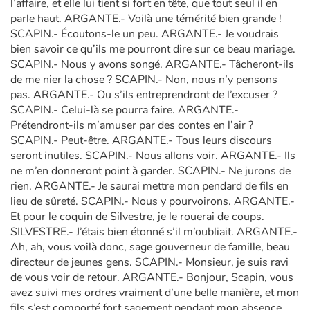
l’affaire, et elle lui tient si fort en tête, que tout seul il en
parle haut. ARGANTE.- Voilà une témérité bien grande !
SCAPIN.- Écoutons-le un peu. ARGANTE.- Je voudrais
bien savoir ce qu’ils me pourront dire sur ce beau mariage.
SCAPIN.- Nous y avons songé. ARGANTE.- Tâcheront-ils
de me nier la chose ? SCAPIN.- Non, nous n’y pensons
pas. ARGANTE.- Ou s’ils entreprendront de l’excuser ?
SCAPIN.- Celui-là se pourra faire. ARGANTE.-
Prétendront-ils m’amuser par des contes en l’air ?
SCAPIN.- Peut-être. ARGANTE.- Tous leurs discours
seront inutiles. SCAPIN.- Nous allons voir. ARGANTE.- Ils
ne m’en donneront point à garder. SCAPIN.- Ne jurons de
rien. ARGANTE.- Je saurai mettre mon pendard de fils en
lieu de sûreté. SCAPIN.- Nous y pourvoirons. ARGANTE.-
Et pour le coquin de Silvestre, je le rouerai de coups.
SILVESTRE.- J’étais bien étonné s’il m’oubliait. ARGANTE.-
Ah, ah, vous voilà donc, sage gouverneur de famille, beau
directeur de jeunes gens. SCAPIN.- Monsieur, je suis ravi
de vous voir de retour. ARGANTE.- Bonjour, Scapin, vous
avez suivi mes ordres vraiment d’une belle manière, et mon
fils s’est comporté fort sagement pendant mon absence.