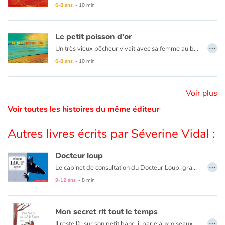
6-8 ans
- 10 min
Catalogue anglais
Le petit poisson d'or
…
Un très vieux pêcheur vivait avec sa femme au bord de la mer, une vieille mégère, dans une toute petite chaumière. Un jour dans son filet, il découvre un magnifique poisson doré. "Pêcheur, relâche-moi, je réaliserai tous tes souhaits en guise de merci." Lui, n'a besoin de rien, mais sa femme, revêche, est exigeante jusqu'à la folie.
6-8 ans
- 10 min
Contraste +
Aide
Voir plus
Voir toutes les histoires du même éditeur
Accueil
Autres livres écrits par Séverine Vidal :
Famille
Docteur loup
…
Écoles
Le cabinet de consultation du Docteur Loup, grand spécialiste des contes, est reconnu pour résoudre les problèmes qui surviennent souvent dans les livres d’histoires. Comment faire face au LOUP !!
En finir une fois pour toutes avec ce loup qui les empêchent de s’amuser et de profiter de bons moments. Docteur Loup est là pour ça.
9-12 ans
- 8 min
Médiathèques
Mon secret rit tout le temps
Vidéos & Tutoriaux
…
Il reste là, sur son petit banc, il parle aux oiseaux, aux arbres et aux nuages. Et puis des fois aux poubelles. J’ai décidé de l’appeler Marcello. Va savoir pourquoi. Tous les deux, on joue avec les mots. On s’invente un langage rien qu’à nous. Marcello est mon secret. Un secret qui rit tout le temps !