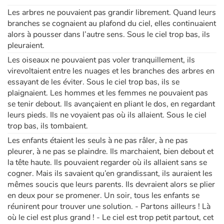
Les arbres ne pouvaient pas grandir librement. Quand leurs
branches se cognaient au plafond du ciel, elles continuaient
Apprendre les langues
alors à pousser dans l’autre sens. Sous le ciel trop bas, ils
pleuraient.
Dyslexie, troubles de la lecture
Les oiseaux ne pouvaient pas voler tranquillement, ils
virevoltaient entre les nuages et les branches des arbres en
Nos listes de lecture
essayant de les éviter. Sous le ciel trop bas, ils se
plaignaient. Les hommes et les femmes ne pouvaient pas
Les plus lus
se tenir debout. Ils avançaient en pliant le dos, en regardant
leurs pieds. Ils ne voyaient pas où ils allaient. Sous le ciel
Coups de coeur
trop bas, ils tombaient.
Les enfants étaient les seuls à ne pas râler, à ne pas
pleurer, à ne pas se plaindre. Ils marchaient, bien debout et
la tête haute. Ils pouvaient regarder où ils allaient sans se
cogner. Mais ils savaient qu’en grandissant, ils auraient les
mêmes soucis que leurs parents. Ils devraient alors se plier
en deux pour se promener. Un soir, tous les enfants se
réunirent pour trouver une solution. - Partons ailleurs ! Là
où le ciel est plus grand ! - Le ciel est trop petit partout, cet