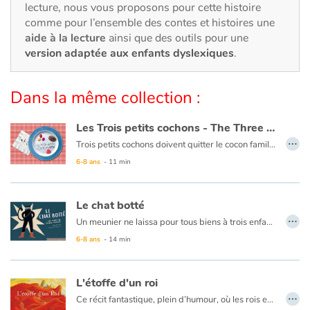
Art, espace, activité
lecture, nous vous proposons pour cette histoire
comme pour l’ensemble des contes et histoires une
Documentaires
aide à la lecture
ainsi que des outils pour une
version adaptée aux enfants dyslexiques
.
En famille
Dans la même collection :
Quotidien et loisirs
Les Trois petits cochons - The Three Little Pigs
…
À l'école
Trois petits cochons doivent quitter le cocon familial, partir seuls sur la grande route de la vie et se construire chacun une maison : bricoler un abri de paille, assembler un cabanon de branches, construire une maison. Mais tout se complique quand un
Le texte est en français et en anglais.
6-8 ans
- 11 min
Fêtes et évènements
Le chat botté
Amour et amitié
…
Un meunier ne laissa pour tous biens à trois enfants qu’il avait, que son moulin, son âne, et son chat. Les partages furent bientôt faits, ni le notaire, ni le procureur n’y furent point appelés. Ils auraient eu bientôt mangé tout le pauvre patrimoine. L’aîné eut le moulin, le second eut l’âne, et le plus jeune n’eut que le chat…
Sujets de société
6-8 ans
- 14 min
Émotions et sentiments
L'étoffe d'un roi
…
Ce récit fantastique, plein d’humour, où les rois et les reines se côtoient quotidiennement, s’attache à des notions humaines : celles du sacrifice pour le bonheur du plus grand nombre, du pouvoir et de la tyrannie, de la ruse et de la trahison.
Formats et illustrations