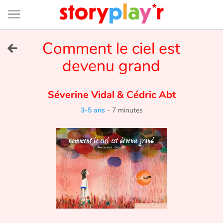
Connexion
Menu
Contenu
Recherche
Bibliothèque
Bas
de
page
Menu
➜
Comment le ciel est
EN
devenu grand
Je me connecte
Séverine Vidal
&
Cédric Abt
Tester gratuitement
3-5 ans
-
7 minutes
Bibliothèque
Prix
Accueil
Contes d'ici et d'ailleurs