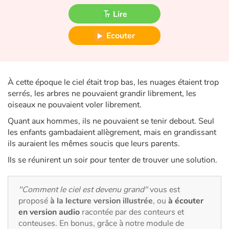
Fable, mythe, littérature et poésie
Lire
Princesses et princes, rois, reines et dragons
Ecouter
Ogres, monstres et sorcières
Héroïnes et héros
À cette époque le ciel était trop bas, les nuages étaient trop
serrés, les arbres ne pouvaient grandir librement, les
oiseaux ne pouvaient voler librement.
Écologie, nature, saisons
Quant aux hommes, ils ne pouvaient se tenir debout. Seul
Les animaux
les enfants gambadaient allègrement, mais en grandissant
ils auraient les mêmes soucis que leurs parents.
Voyage, épopée, enquête, aventure
Ils se réunirent un soir pour tenter de trouver une solution.
Autour du monde
"Comment le ciel est devenu grand"
vous est
proposé
à la lecture version illustrée
, ou
à écouter
Apprentissage
en version audio
racontée par des conteurs et
conteuses. En bonus, grâce à notre module de