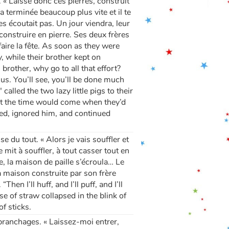
. « Laisse donc ces pierres, construit
a terminée beaucoup plus vite et il te
es écoutait pas. Un jour viendra, leur
construire en pierre. Ses deux frères
faire la fête. As soon as they were
y, while their brother kept on
 brother, why go to all that effort?
 us. You’ll see, you’ll be done much
alled the two lazy little pigs to their
at the time would come when they’d
ged, ignored him, and continued
se du tout. « Alors je vais souffler et
se mit à souffler, à tout casser tout en
e, la maison de paille s’écroula… Le
la maison construite par son frère
en I’ll huff, and I’ll puff, and I’ll
 of straw collapsed in the blink of
of sticks.
branchages. « Laissez-moi entrer,