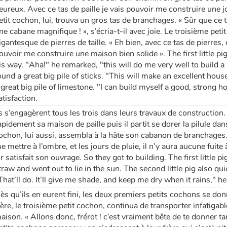
eureux. Avec ce tas de paille je vais pouvoir me construire une j
etit cochon, lui, trouva un gros tas de branchages. « Sûr que ce
ne cabane magnifique ! », s’écria-t-il avec joie. Le troisième pet
igantesque de pierres de taille. « Eh bien, avec ce tas de pierres, 
ouvoir me construire une maison bien solide ». The first little pi
is way. "Aha!" he remarked, "this will do me very well to build a
ound a great big pile of sticks. "This will make an excellent house
 great big pile of limestone. "I can build myself a good, strong h
atisfaction.
ls s’engagèrent tous les trois dans leurs travaux de construction
apidement sa maison de paille puis il partit se dorer la pilule d
ochon, lui aussi, assembla à la hâte son cabanon de branchages.
e mettre à l’ombre, et les jours de pluie, il n’y aura aucune fuite à
ir satisfait son ouvrage. So they got to building. The first little
traw and went out to lie in the sun. The second little pig also qui
That’ll do. It’ll give me shade, and keep me dry when it rains," he
ès qu’ils en eurent fini, les deux premiers petits cochons se do
rère, le troisième petit cochon, continua de transporter infatiga
aison. « Allons donc, frérot ! c’est vraiment bête de te donner tan