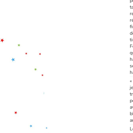
p
t
r
r
f
d
t
F
q
h
s
h
«
j
t
p
a
b
a
L