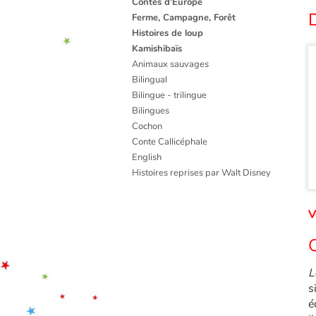
Contes d'Europe
D
Ferme, Campagne, Forêt
Histoires de loup
Kamishibaïs
Animaux sauvages
Bilingual
Bilingue - trilingue
Bilingues
Cochon
Conte Callicéphale
English
Histoires reprises par Walt Disney
V
Q
L
s
é