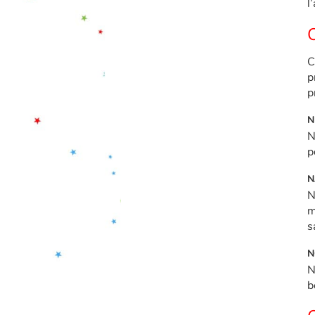
l
C
C
p
p
N
N
p
N
N
m
s
N
N
b