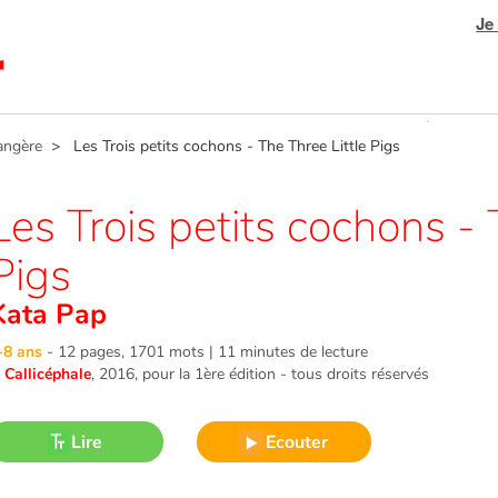
Je
angère
> Les Trois petits cochons - The Three Little Pigs
Les Trois petits cochons - 
Pigs
Kata Pap
-8 ans
-
12 pages, 1701 mots | 11 minutes de lecture
©
Callicéphale
, 2016
, pour la 1ère édition - tous droits réservés
Lire
Ecouter