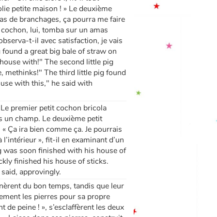
olie petite maison ! » Le deuxième
 tas de branchages, ça pourra me faire
it cochon, lui, tomba sur un amas
observa-t-il avec satisfaction, je vais
g found a great big bale of straw on
 house with!" The second little pig
, methinks!" The third little pig found
ouse with this," he said with
. Le premier petit cochon bricola
ans un champ. Le deuxième petit
 « Ça ira bien comme ça. Je pourrais
 l’intérieur », fit-il en examinant d’un
 pig was soon finished with his house of
ckly finished his house of sticks.
 said, approvingly.
nnèrent du bon temps, tandis que leur
blement les pierres pour sa propre
t de peine ! », s’esclaffèrent les deux