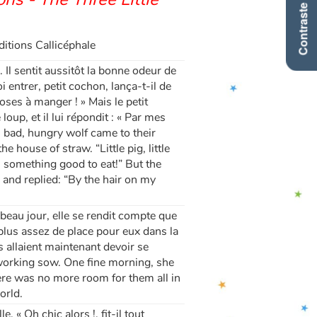
Contraste +
ditions Callicéphale
 Il sentit aussitôt la bonne odeur de
i entrer, petit cochon, lança-t-il de
oses à manger ! » Mais le petit
oup, et il lui répondit : « Par mes
, bad, hungry wolf came to their
he house of straw. “Little pig, little
ou something good to eat!” But the
and replied: “By the hair on my
 beau jour, elle se rendit compte que
 plus assez de place pour eux dans la
ils allaient maintenant devoir se
dworking sow. One fine morning, she
there was no more room for them all in
orld.
 « Oh chic alors !, fit-il tout