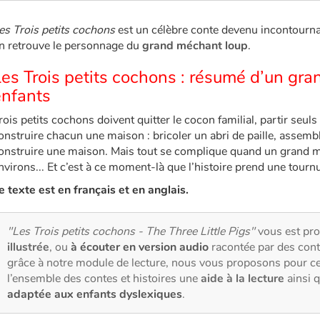
es Trois petits cochons
est un célèbre conte devenu incontournab
n retrouve le personnage du
grand méchant loup
.
es Trois petits cochons : résumé d’un gra
enfants
rois petits cochons doivent quitter le cocon familial, partir seuls 
onstruire chacun une maison : bricoler un abri de paille, assem
onstruire une maison. Mais tout se complique quand un grand m
nvirons... Et c’est à ce moment-là que l’histoire prend une tourn
e texte est en français et en anglais.
"Les Trois petits cochons - The Three Little Pigs"
vous est pr
illustrée
, ou
à écouter en version audio
racontée par des cont
grâce à notre module de lecture, nous vous proposons pour c
l’ensemble des contes et histoires une
aide à la lecture
ainsi 
adaptée aux enfants dyslexiques
.