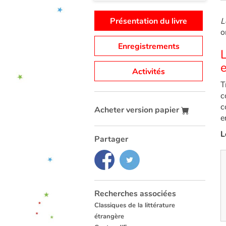
Présentation du livre
L
o
Enregistrements
L
Activités
T
c
c
Acheter version papier
e
L
Partager
Recherches associées
Classiques de la littérature
étrangère