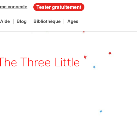
 me connecte
Tester gratuitement
|
|
|
Aide
Blog
Bibliothèque
Âges
The Three Little