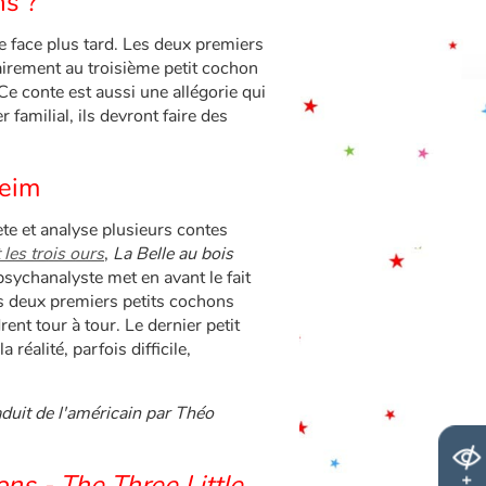
ns ?
re face plus tard. Les deux premiers
airement au troisième petit cochon
. Ce conte est aussi une allégorie qui
r familial, ils devront faire des
heim
ète et analyse plusieurs contes
 les trois ours
,
La Belle au bois
 psychanalyste met en avant le fait
es deux premiers petits cochons
ent tour à tour. Le dernier petit
réalité, parfois difficile,
duit de l'américain par Théo
ons - The Three Little