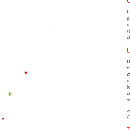
Q
L
p
q
r
c
L
D
d
d
q
j
c
s
S
C
T