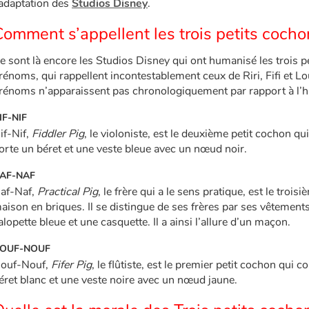
’adaptation des
Studios Disney
.
omment s’appellent les trois petits cocho
e sont là encore les Studios Disney qui ont humanisé les trois 
rénoms, qui rappellent incontestablement ceux de Riri, Fifi et Lou
rénoms n’apparaissent pas chronologiquement par rapport à l’hi
IF-NIF
if-Nif,
Fiddler Pig
, le violoniste, est le deuxième petit cochon qu
orte un béret et une veste bleue avec un nœud noir.
AF-NAF
af-Naf,
Practical Pig
, le frère qui a le sens pratique, est le troi
aison en briques. Il se distingue de ses frères par ses vêtements 
alopette bleue et une casquette. Il a ainsi l’allure d’un maçon.
OUF-NOUF
ouf-Nouf,
Fifer Pig
, le flûtiste, est le premier petit cochon qui c
éret blanc et une veste noire avec un nœud jaune.