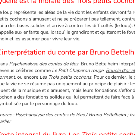
uelle est la morale des Trois petits cocho
e loup représente les aléas de la vie dont les enfants devront fai
etits cochons s’amusent et ne se préparent pas tellement, contr
ui a des bases solides et arrive à contrer les difficultés (le loup)
appelle aux enfants que, lorsqu’ils grandiront et quitteront le foye
hoix et les assumer pour vivre leur vie.
’interprétation du conte par Bruno Bettel
ans
Psychanalyse des contes de fées
, Bruno Bettelheim interpr
evenus célèbres comme
Le Petit Chaperon rouge
,
Boucle d’or et
ormant
, ou encore
Les Trois petits cochons
. Pour ce dernier, le
ue la vie ne se résume pas uniquement au principe de plaisir : l
ouent de la musique et s’amusent, mais leurs fondations s’effondr
ochon a des fondations solides qui lui permettent de faire face à la 
ymbolisée par le personnage du loup.
ource : Psychanalyse des contes de fées / Bruno Bettelheim ; tra
arlier
exte integral du livre
Les Trois petits coch