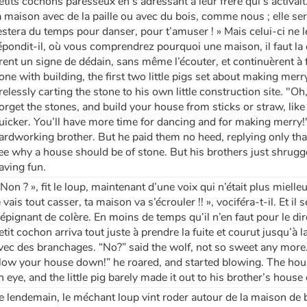
etits cochons paresseux en s’adressant à leur frère qui s’activait
a maison avec de la paille ou avec du bois, comme nous ; elle ser
estera du temps pour danser, pour t’amuser ! » Mais celui-ci ne l
épondit-il, où vous comprendrez pourquoi une maison, il faut la 
irent un signe de dédain, sans même l’écouter, et continuèrent à 
one with building, the first two little pigs set about making merr
irelessly carting the stone to his own little construction site. "Oh,
orget the stones, and build your house from sticks or straw, like
uicker. You’ll have more time for dancing and for making merry!" c
ardworking brother. But he paid them no heed, replying only th
ee why a house should be of stone. But his brothers just shrug
aving fun.
 Non ? », fit le loup, maintenant d’une voix qui n’était plus mielleu
e vais tout casser, ta maison va s’écrouler !! », vociféra-t-il. Et il 
répignant de colère. En moins de temps qu’il n’en faut pour le dir
etit cochon arriva tout juste à prendre la fuite et courut jusqu’à 
vec des branchages. “No?” said the wolf, not so sweet any more. “Th
low your house down!” he roared, and started blowing. The house
n eye, and the little pig barely made it out to his brother’s house 
e lendemain, le méchant loup vint roder autour de la maison de 