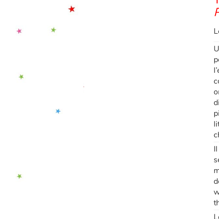
L
U
p
l
c
o
d
p
l
c
I
s
m
d
w
t
L