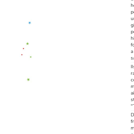
h
p
u
g
p
h
f
a
s
I
r
c
m
a
s
"
D
f
m