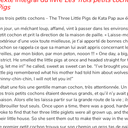
Pigs
es trois petits cochons - The Three Little Pigs de Kata Pap aux é
n jour, un méchant loup, affamé, vint à passer dans les environs.
etit cochon et prit la direction de la maison de paille. « Laisse-mo
’extérieur d’une voix toute mielleuse, je t’ai apporté de bonnes ch
ochon se rappela ce que sa maman lui avait appris concernant le l
reilles, par mon bidon, par mon peton, nooon !!! » One day, a big
istrict. He smelled the little pigs at once and headed straight for t
ig, let me in!” he called, sweet as sweet can be. “I’ve brought y
ittle pig remembered what his mother had told him about wolves 
hinny-chin-chin, I will not let you in!”
l était une fois une gentille maman cochon, très attentionnée. Un
es trois petits cochons étaient devenus grands, et qu’il n’y avait
aison. Alors elle les laissa partir sur la grande route de la vie ; 
ébrouiller tout seuls. Once upon a time, there was a good, har
oke to find that her three little piglets were all grown up, and 
heir little house. So she sent them out to make their way in the w
e premier petit cochon trouva sur son chemin un gros tas de paille.