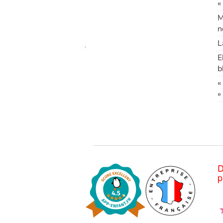
«
M
n
L
E
b
«
»
D
p