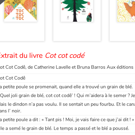
xtrait du livre
Cot cot codé
ot Cot Codê, de Catherine Lavelle et Bruna Barros Aux éditions 
ot Cot Codê
a petite poule se promenait, quand elle a trouvé un grain de blé.
 Quel joli grain de blé, cot cot codê’ ! Qui m’aidera à le semer ? Je
ais le dindon n’a pas voulu. Il se sentait un peu fourbu. Et le canar
ans l’ noir.
a petite poule a dit : « Tant pis ! Moi, je vais faire ce que j’ai dit ! »
lle a semé le grain de blé. Le temps a passé et le blé a poussé.