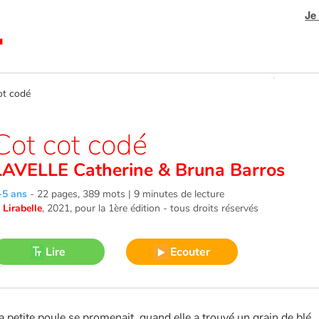
Je
t codé
Cot cot codé
LAVELLE Catherine
&
Bruna Barros
-5 ans
-
22 pages, 389 mots | 9 minutes de lecture
©
Lirabelle
, 2021
, pour la 1ère édition - tous droits réservés
Lire
Ecouter
a petite poule se promenait, quand elle a trouvé un grain de blé.