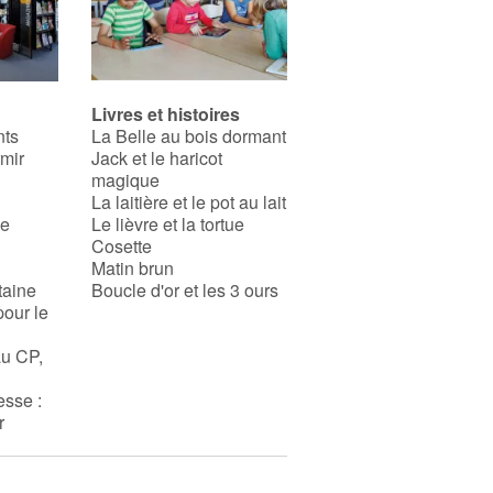
Livres et histoires
nts
La Belle au bois dormant
rmir
Jack et le haricot
magique
La laitière et le pot au lait
se
Le lièvre et la tortue
Cosette
Matin brun
taine
Boucle d'or et les 3 ours
pour le
au CP,
esse :
r