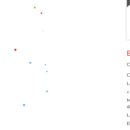
E
C
C
L
«
M
d
L
E