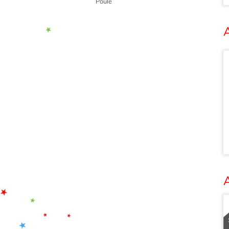
Poule
A
A