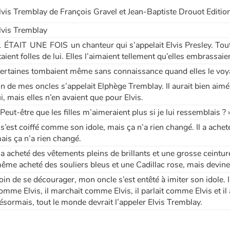
lvis Tremblay de François Gravel et Jean-Baptiste Drouot Editi
lvis Tremblay
L ÉTAIT UNE FOIS un chanteur qui s’appelait Elvis Presley. Tout
taient folles de lui. Elles l’aimaient tellement qu’elles embrassaien
ertaines tombaient même sans connaissance quand elles le voyaie
n de mes oncles s’appelait Elphège Tremblay. Il aurait bien aimé q
ui, mais elles n’en avaient que pour Elvis.
 Peut-être que les filles m’aimeraient plus si je lui ressemblais ? » 
l s’est coiffé comme son idole, mais ça n’a rien changé. Il a ache
ais ça n’a rien changé.
l a acheté des vêtements pleins de brillants et une grosse ceintur
ême acheté des souliers bleus et une Cadillac rose, mais devine
oin de se décourager, mon oncle s’est entêté à imiter son idole. I
omme Elvis, il marchait comme Elvis, il parlait comme Elvis et 
ésormais, tout le monde devrait l’appeler Elvis Tremblay.