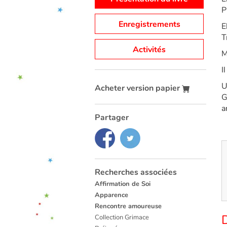
P
Enregistrements
E
T
Activités
M
I
U
Acheter version papier
G
a
Partager
Recherches associées
Affirmation de Soi
Apparence
Rencontre amoureuse
D
Collection Grimace