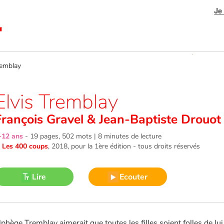
Je
emblay
Elvis Tremblay
François Gravel
&
Jean-Baptiste Drouot
-12 ans
-
19 pages, 502 mots | 8 minutes de lecture
©
Les 400 coups
, 2018
, pour la 1ère édition - tous droits réservés
Lire
Ecouter
lphège Tremblay aimerait que toutes les filles soient folles de lui,