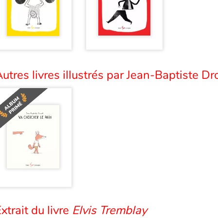
utres livres illustrés par Jean-Baptiste Dro
xtrait du livre
Elvis Tremblay