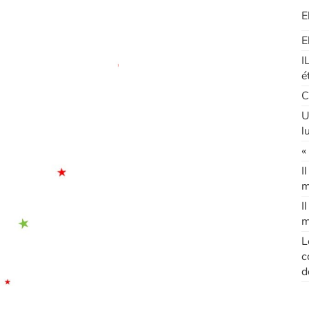
E
E
I
é
C
U
l
«
I
m
I
m
L
c
d