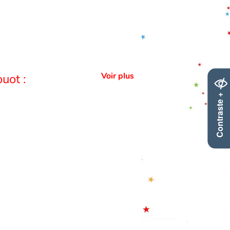
Voir plus
uot :
Contraste +