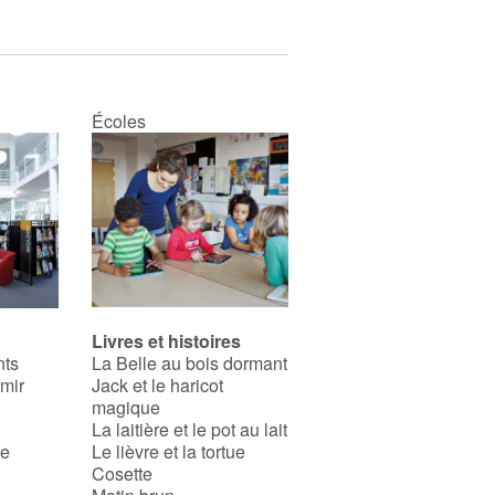
Écoles
Livres et histoires
nts
La Belle au bois dormant
rmir
Jack et le haricot
magique
La laitière et le pot au lait
se
Le lièvre et la tortue
Cosette