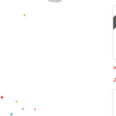
Préjugés
V
A