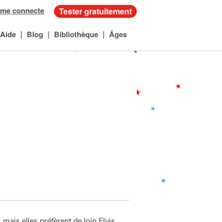
 me connecte
Tester gratuitement
|
|
|
Aide
Blog
Bibliothèque
Âges
 mais elles préfèrent de loin Elvis