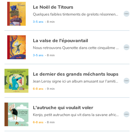
Le Noël de Titours
…
Catalogue anglais
Quelques faibles tintements de grelots résonnent encore au loin, puis le silence envahit la pièce... Quenotte découvre alors un ours en peluche qui ne veut pas être un jouet et qui exige sa maman! Notre courageuse souris décide d'accompagner l'ourson pour la retrouver : une grande aventure les attend! Vous ne regarderez plus jamais les étoiles de la même façon...
3-5 ans
- 8 min
Contraste +
La valse de l'épouvantail
…
Nous retrouvons Quenotte dans cette cinquième aventure un peu particulière... C'est l'automne : du bruit, une plainte... et un épouvantail qui doit se faire brûler puisque les fermiers trouvent qu'il ne sert plus à rien. Comment la petite souris va-t-elle aider son nouvel ami ?
Aide
3-5 ans
- 8 min
Accueil
Le dernier des grands méchants loups
…
Jean Leroy signe ici un album amusant sur l’amitié et sur ce qui nous fait peur (ou non), mettant en scène d’un côté, une petite fille qui a tout vu, et de l’autre, un grand méchant loup qui n’effraie plus personne. Au texte amusant et plein de sensibilité, qui multiplie les clins d’œil au Petit Chaperon rouge, se greffent les illustrations vives et spontanées d’Olivier Dutto.
Famille
6-8 ans
- 9 min
Écoles
L'autruche qui voulait voler
…
Médiathèques
Kenjo, petit autruchon qui vit dans la savane africaine avec sa famille rêve de voler. Mais une autruche, cela ne vole pas…
Un très joli conte magnifiquement illustré qui apprend aux enfants à croire en leurs rêves.
6-8 ans
- 8 min
Vidéos & Tutoriaux