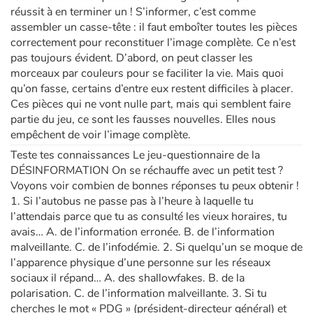
réussit à en terminer un ! S’informer, c’est comme
assembler un casse-tête : il faut emboîter toutes les pièces
Apprendre les langues
correctement pour reconstituer l’image complète. Ce n’est
pas toujours évident. D’abord, on peut classer les
Dyslexie, troubles de la lecture
morceaux par couleurs pour se faciliter la vie. Mais quoi
qu’on fasse, certains d’entre eux restent difficiles à placer.
Nos listes de lecture
Ces pièces qui ne vont nulle part, mais qui semblent faire
partie du jeu, ce sont les fausses nouvelles. Elles nous
empêchent de voir l’image complète.
Les plus lus
Teste tes connaissances Le jeu-questionnaire de la
DÉSINFORMATION On se réchauffe avec un petit test ?
Coups de coeur
Voyons voir combien de bonnes réponses tu peux obtenir !
1. Si l’autobus ne passe pas à l’heure à laquelle tu
l’attendais parce que tu as consulté les vieux horaires, tu
avais… A. de l’information erronée. B. de l’information
malveillante. C. de l’infodémie. 2. Si quelqu’un se moque de
l’apparence physique d’une personne sur les réseaux
sociaux il répand… A. des shallowfakes. B. de la
polarisation. C. de l’information malveillante. 3. Si tu
cherches le mot « PDG » (président-directeur général) et