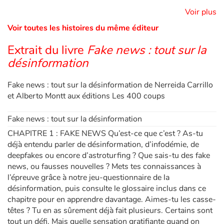
Voir plus
Voir toutes les histoires du même éditeur
Blog
Extrait du livre
Fake news : tout sur la
Actualités
désinformation
Par thématique
Fake news : tout sur la désinformation de Nerreida Carrillo
et Alberto Montt aux éditions Les 400 coups
Rencontres et témoignages
Fake news : tout sur la désinformation
Contes d'ici et d'ailleurs
CHAPITRE 1 : FAKE NEWS Qu’est-ce que c’est ? As-tu
déjà entendu parler de désinformation, d’infodémie, de
Autour de la lecture
deepfakes ou encore d’astroturfing ? Que sais-tu des fake
news, ou fausses nouvelles ? Mets tes connaissances à
Apprendre à lire
l’épreuve grâce à notre jeu-questionnaire de la
désinformation, puis consulte le glossaire inclus dans ce
Livre audio
chapitre pour en apprendre davantage. Aimes-tu les casse-
têtes ? Tu en as sûrement déjà fait plusieurs. Certains sont
tout un défi. Mais quelle sensation gratifiante quand on
Activités et ateliers