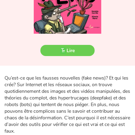
Fable, mythe, littérature et poésie
Princesses et princes, rois, reines et dragons
Ogres, monstres et sorcières
Héroïnes et héros
Lire
Écologie, nature, saisons
Les animaux
Qu’est-ce que les fausses nouvelles (fake news)? Et qui les
crée? Sur Internet et les réseaux sociaux, on trouve
quotidiennement des images et des vidéos manipulées, des
Voyage, épopée, enquête, aventure
théories du complot, des hypertrucages (deepfake) et des
robots (bots) qui tentent de nous piéger. En plus, nous
Autour du monde
pouvons être complices sans le savoir et contribuer au
chaos de la désinformation. C’est pourquoi il est nécessaire
Apprentissage
d’avoir des outils pour vérifier ce qui est vrai et ce qui est
faux.