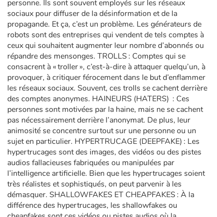
personne. Ils sont souvent employés sur les réseaux
sociaux pour diffuser de la désinformation et de la
propagande. Et ça, c’est un problème. Les générateurs de
robots sont des entreprises qui vendent de tels comptes à
ceux qui souhaitent augmenter leur nombre d’abonnés ou
répandre des mensonges. TROLLS : Comptes qui se
consacrent à « troller », c’est-à-dire à attaquer quelqu’un, à
provoquer, à critiquer férocement dans le but d’enflammer
les réseaux sociaux. Souvent, ces trolls se cachent derrière
des comptes anonymes. HAINEURS (HATERS) : Ces
personnes sont motivées par la haine, mais ne se cachent
pas nécessairement derrière l’anonymat. De plus, leur
animosité se concentre surtout sur une personne ou un
sujet en particulier. HYPERTRUCAGE (DEEPFAKE) : Les
hypertrucages sont des images, des vidéos ou des pistes
audios fallacieuses fabriquées ou manipulées par
l’intelligence artificielle. Bien que les hypertrucages soient
très réalistes et sophistiqués, on peut parvenir à les
démasquer. SHALLOWFAKES ET CHEAPFAKES : À la
différence des hypertrucages, les shallowfakes ou
cheapfakes sont ces vidéos ou pistes audios où la