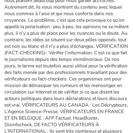
nous plaisent beaucoup pour nous garder accrochés.
Autrement dit, ils nous montrent du contenu avec lequel
nous sommes à l’aise et qui nous conforte dans nos
croyances. Le problème, c’est que cela provoque ce qu’on
appelle la polarisation : peu à peu, les opinions ne se mêlent
plus, il n’y a plus de place pour les nuances ou le doute. Au
contraire, les idées se situent sur deux pôles opposés, tout
est noir ou blanc et il n’y a plus d’échanges. VÉRIFICATION
(FACT-CHECKING) : Vérifier l’information. C’est ce que fait
le journalisme depuis des temps immémoriaux. De nos
jours, le terme est toutefois aussi utilisé pour la vérification
des faits menée par des professionnels travaillant pour des
vérificateurs ou fact-checkers. Ces organismes ont pour
mission de démasquer les rumeurs et les mensonges en
circulation sur Internet et de vérifier si ce que disent les
acteurs politiques dans leurs déclarations et leurs discours
est vrai. VÉRIFICATEURS AU CANADA : Les Décrypteurs,
L’Agence Science-Presse. VÉRIFICATEURS EN FRANCE
ET EN BELGIQUE : AFP Factuel, HoaxBuster,
Disinfocheck, DE FACTO VÉRIFICATEURS À
L’INTERNATIONAL : Ils sont très nombreux et plusieurs