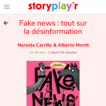
Connexion
Menu
Contenu
Recherche
Bibliothèque
Bas
de
page
Menu
➜
Fake news : tout sur
EN
la désinformation
Je me connecte
Nereida Carrillo
&
Alberto Montt
Tester gratuitement
13-18 ans
-
1 heure 54 minutes
Bibliothèque
Prix
Accueil
Contes d'ici et d'ailleurs