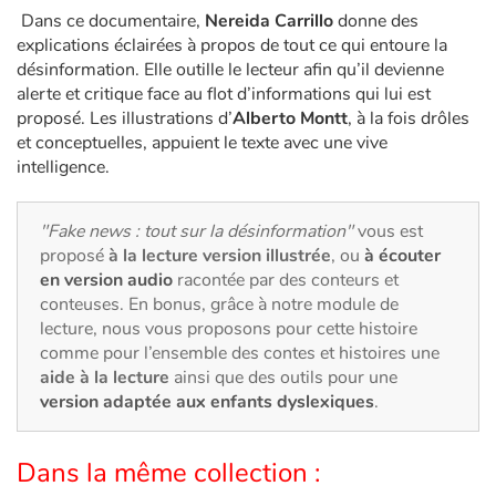
Art, espace, activité
Dans ce documentaire,
Nereida Carrillo
donne des
explications éclairées à propos de tout ce qui entoure la
Documentaires
désinformation. Elle outille le lecteur afin qu’il devienne
alerte et critique face au flot d’informations qui lui est
En famille
proposé. Les illustrations d’
Alberto Montt
, à la fois drôles
et conceptuelles, appuient le texte avec une vive
Quotidien et loisirs
intelligence.
À l'école
"Fake news : tout sur la désinformation"
vous est
proposé
à la lecture version illustrée
, ou
à écouter
Fêtes et évènements
en version audio
racontée par des conteurs et
conteuses. En bonus, grâce à notre module de
lecture, nous vous proposons pour cette histoire
Amour et amitié
comme pour l’ensemble des contes et histoires une
aide à la lecture
ainsi que des outils pour une
Sujets de société
version adaptée aux enfants dyslexiques
.
Émotions et sentiments
Dans la même collection :
Formats et illustrations