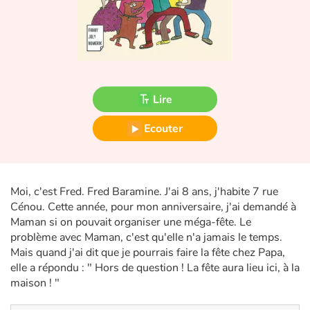
Fable, mythe, littérature et poésie
Princesses et princes, rois, reines et dragons
Ogres, monstres et sorcières
Lire
Héroïnes et héros
Ecouter
Écologie, nature, saisons
Les animaux
Moi, c'est Fred. Fred Baramine. J'ai 8 ans, j'habite 7 rue
Cénou. Cette année, pour mon anniversaire, j'ai demandé à
Voyage, épopée, enquête, aventure
Maman si on pouvait organiser une méga-fête. Le
problème avec Maman, c'est qu'elle n'a jamais le temps.
Autour du monde
Mais quand j'ai dit que je pourrais faire la fête chez Papa,
elle a répondu : " Hors de question ! La fête aura lieu ici, à la
Apprentissage
maison ! "