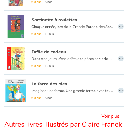
6-8 ans
- 6 min
Blog
Sorcinette à roulettes
…
Chaque année, lors de la Grande Parade des Sorciers, les Dubalai remportent le Chaudron d'Or ! Mais la cadette, Sorcinette, ne semble pas très douée et loupe tous ses sorts. Pourtant, cette année, Sorcinette doit participer au concours. Sa famille est très inquiète...
Actualités
6-8 ans
- 10 min
Par thématique
Drôle de cadeau
…
Rencontres et témoignages
Dans cinq jours, c'est la fête des pères et Marie-Lou n'a pas de cadeau. Le ouistiti qu'elle a fait à l'école est raté. Ses autres idées sont trop difficiles à réaliser. Et sa tirelire désespérément vide. Pourtant, Marie-Lou est bien décidée à offrir à son papa un cadeau magnifique, surprenant, original. Un cadeau qu'il n'oubliera jamais. Et quand Marie-Lou a décidé quelque chose...
6-8 ans
- 19 min
Contes d'ici et d'ailleurs
La farce des oies
Autour de la lecture
…
Imaginez une ferme. Une grande ferme avec tout ce qu’il faut : un tracteur, des poules, un chien, des vaches, des bidons de lait, des poussins…
6-8 ans
- 6 min
Apprendre à lire
Livre audio
Voir plus
Autres livres illustrés par Claire Franek
Activités et ateliers