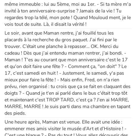
même immeuble : lui au 5ème, moi au 1er. - Si ta mère m'a
invité à ton anniversaire-surprise ? Jamais de la vie ! Tu
regardes trop la télé, mon pote ! Quand Mouloud ment, je le
vois tout de suite. Là, il disait la vérité !
Le soir, avant que Maman rentre, j’ai fouillé tous les
placards à la recherche du gros paquet. J’ai fini par le
trouver. C’était une planche à repasser… OK. Merci du
cadeau ! Dès que j’ai entendu maman rentrer, j’ai bondi. -
Maman ! T'es au courant que mon anniversaire c'est le 17
et qu'on doit faire une fête ? - Comment ça, "on doit" ? Le
17, c'est samedi en huit ! - Justement, le samedi, y'a pas
mieux pour faire la fête ! - Mais enfin, Fred, on n'a rien
prévu, rien organisé : tu crois que ça se fait en claquant des
doigts ? - Quand je t'en ai parlé dans le bus c'était trop tôt
et maintenant c'est TROP TARD, c'est ça ? J'en ai MARRE,
MARRE, MARRE ! Je suis parti dans ma chambre en tapant
des pieds.
Une heure après, Maman est venue. Elle avait une idée :
emmener mes amis visiter le musée d’Art et d’Histoire ! -
C'est une blague ? - Pas du tout ! Vous allez découvrir des