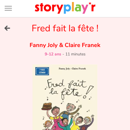
Connexion
Menu
Contenu
Recherche
Bibliothèque
Bas
de
page
Menu
➜
Fred fait la fête !
EN
Je me connecte
Fanny Joly
&
Claire Franek
9-12 ans
-
11 minutes
Tester gratuitement
Bibliothèque
Prix
Accueil
Contes d'ici et d'ailleurs