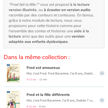
Art, espace, activité
"Fred fait la fête !"
vous est proposé
à la lecture
version illustrée
, ou
à écouter en version audio
Documentaires
racontée par des conteurs et conteuses. En bonus,
grâce à notre module de lecture, nous vous
En famille
proposons pour cette histoire comme pour
l’ensemble des contes et histoires une
aide à la
Quotidien et loisirs
lecture
ainsi que des outils pour une
version
adaptée aux enfants dyslexiques
.
À l'école
Dans la même collection :
Fêtes et évènements
Fred est amoureux
…
Amour et amitié
Moi, c'est Fred. Fred Baramine. J'ai 8 ans, j'habite 7 rue Cénou. Ce que j'aime le plus, c'est les parties de foot avec Mouloud, mon copain de l'immeuble. Enfin c'est que je croyais... jusqu'à l'audition de violon de ma voisine Héloïse Crampon. C'est là que je l'ai vue, ELLE, ma fée. J'étais ensorcelé...
9-12 ans
- 12 min
Sujets de société
Fred et la fille différente
Émotions et sentiments
…
Moi, c'est Fred Baramine. J'ai 8 ans, j'habite 7 rue Cénou. Samedi, la journée avait super bien commencé : avec Maman, on regardait les dessins animés... jusqu'à ce que sa cousine Caroline arrive avec sa fille ! Elle était - comment dire ? - différente. On m'a expliqué qu'elle était née avec « la trisomie 21 »...
Formats et illustrations
9-12 ans
- 8 min