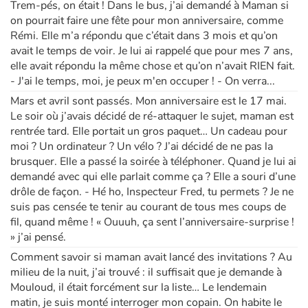
Trem-pés, on était ! Dans le bus, j’ai demandé à Maman si
on pourrait faire une fête pour mon anniversaire, comme
Rémi. Elle m’a répondu que c’était dans 3 mois et qu’on
avait le temps de voir. Je lui ai rappelé que pour mes 7 ans,
elle avait répondu la même chose et qu’on n’avait RIEN fait.
- J'ai le temps, moi, je peux m'en occuper ! - On verra...
Mars et avril sont passés. Mon anniversaire est le 17 mai.
Le soir où j’avais décidé de ré-attaquer le sujet, maman est
rentrée tard. Elle portait un gros paquet… Un cadeau pour
moi ? Un ordinateur ? Un vélo ? J’ai décidé de ne pas la
brusquer. Elle a passé la soirée à téléphoner. Quand je lui ai
demandé avec qui elle parlait comme ça ? Elle a souri d’une
drôle de façon. - Hé ho, Inspecteur Fred, tu permets ? Je ne
suis pas censée te tenir au courant de tous mes coups de
fil, quand même ! « Ouuuh, ça sent l’anniversaire-surprise !
» j’ai pensé.
Comment savoir si maman avait lancé des invitations ? Au
milieu de la nuit, j’ai trouvé : il suffisait que je demande à
Mouloud, il était forcément sur la liste… Le lendemain
matin, je suis monté interroger mon copain. On habite le