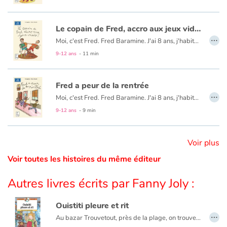
Catalogue anglais
Le copain de Fred, accro aux jeux vidéo !
…
Moi, c'est Fred. Fred Baramine. J'ai 8 ans, j'habite 7 rue Cénou. Le week-end dernier, j'ai proposé à mon meilleur copain, Mouloud, de faire une super partie de pique-nique-foot. Mais, bizarre, il a refusé... Il faut dire qu'il avait un nouveau jeu vidéo vraiment génial, mais bon, c'était pas une raison pour faire comme si j'existais plus !
9-12 ans
- 11 min
Contraste +
Fred a peur de la rentrée
…
Aide
Moi, c'est Fred. Fred Baramine. J'ai 8 ans, j'habite 7 rue Cénou avec Maman et mon chien Toufou. Et je viens de passer la pire rentrée qu'on peut imaginer ! Tout a commencé quand j'ai réalisé que j'avais laissé ma valise avec toutes mes fournitures pour l'école sur le quai de la gare de Cata-les-flots en vacances...
9-12 ans
- 9 min
Accueil
Famille
Voir plus
Voir toutes les histoires du même éditeur
Écoles
Autres livres écrits par Fanny Joly :
Médiathèques
Ouistiti pleure et rit
…
Vidéos & Tutoriaux
Au bazar Trouvetout, près de la plage, on trouve vraiment tout. Même des jouets de Noël. Mais cette année, le patron a mis en vitrine un Ouistiti en peluche qui ne plaît pas à la patronne. Coincé sur son étagère, Ouistiti voudrait tant qu’un enfant le choisisse...