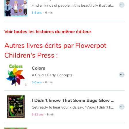
…
Find all kinds of people in this beautifully illustrated First Words book by artist Lisa M Gardiner, perfect for your youngest reader discovering the joy of books.
Catalogue anglais
3-5 ans
- 6 min
Voir toutes les histoires du même éditeur
Contraste +
Autres livres écrits par Flowerpot
Aide
Children's Press :
Accueil
Colors
…
A Child's Early Concepts
Famille
3-5 ans
- 6 min
Écoles
I Didn't know That Some Bugs Glow in the Dark
…
Get ready to hear your kids say, “Wow! I didn’t know that!” as they dive into this fun, informative, question-answering series of books!
Médiathèques
9-12 ans
- 8 min
Vidéos & Tutoriaux