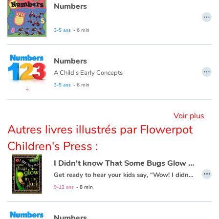
Numbers
…
Blog
3-5 ans
- 6 min
Actualités
Numbers
…
A Child's Early Concepts
Par thématique
3-5 ans
- 6 min
Rencontres et témoignages
Voir plus
Contes d'ici et d'ailleurs
Autres livres illustrés par Flowerpot
Children's Press :
Autour de la lecture
I Didn't know That Some Bugs Glow in the Dark
…
Apprendre à lire
Get ready to hear your kids say, “Wow! I didn’t know that!” as they dive into this fun, informative, question-answering series of books!
9-12 ans
- 8 min
Livre audio
Numbers
Activités et ateliers