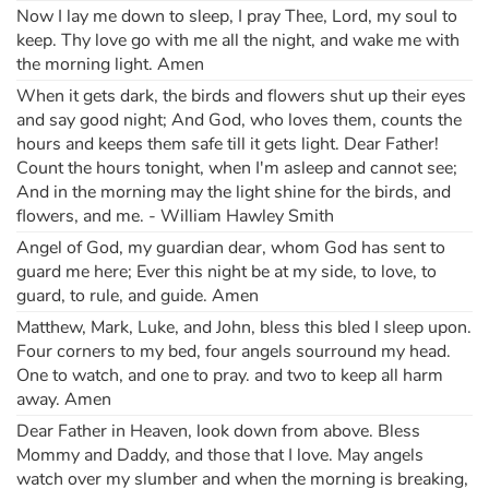
Now I lay me down to sleep, I pray Thee, Lord, my soul to
keep. Thy love go with me all the night, and wake me with
the morning light. Amen
When it gets dark, the birds and flowers shut up their eyes
and say good night; And God, who loves them, counts the
hours and keeps them safe till it gets light. Dear Father!
Count the hours tonight, when I'm asleep and cannot see;
And in the morning may the light shine for the birds, and
flowers, and me. - William Hawley Smith
Angel of God, my guardian dear, whom God has sent to
guard me here; Ever this night be at my side, to love, to
guard, to rule, and guide. Amen
Matthew, Mark, Luke, and John, bless this bled I sleep upon.
Four corners to my bed, four angels sourround my head.
One to watch, and one to pray. and two to keep all harm
away. Amen
Dear Father in Heaven, look down from above. Bless
Mommy and Daddy, and those that I love. May angels
watch over my slumber and when the morning is breaking,