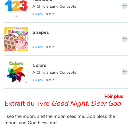
…
A Child's Early Concepts
Apprendre les langues
3-5 ans
- 6 min
Dyslexie, troubles de la lecture
Shapes
…
Nos listes de lecture
3-5 ans
- 6 min
Les plus lus
Colors
…
Coups de coeur
A Child's Early Concepts
3-5 ans
- 6 min
Voir plus
Extrait du livre
Good Night, Dear God
I see the moon, and the moon sees me. God bless the
moon, and God bless me!