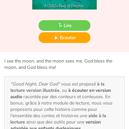
Fable, mythe, littérature et poésie
Princesses et princes, rois, reines et dragons
Lire
Ogres, monstres et sorcières
Ecouter
Héroïnes et héros
Écologie, nature, saisons
I see the moon, and the moon sees me. God bless the
moon, and God bless me!
Les animaux
"Good Night, Dear God"
vous est proposé
à la
Voyage, épopée, enquête, aventure
lecture version illustrée
, ou
à écouter en version
audio
racontée par des conteurs et conteuses. En
Autour du monde
bonus, grâce à notre module de lecture, nous vous
proposons pour cette histoire comme pour
l’ensemble des contes et histoires une
aide à la
Apprentissage
lecture
ainsi que des outils pour une
version
adaptée aux enfants dyslexiques
.