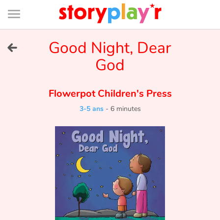
Connexion
Menu
Contenu
Recherche
Bibliothèque
Bas
de
page
Menu
➜
Good Night, Dear
EN
God
Je me connecte
Flowerpot Children's Press
Tester gratuitement
3-5 ans
-
6 minutes
Bibliothèque
Prix
Accueil
Contes d'ici et d'ailleurs