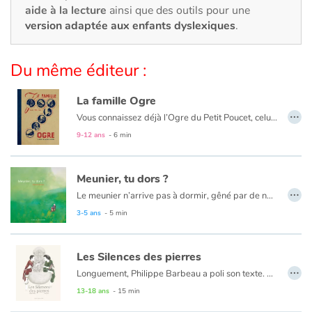
aide à la lecture
ainsi que des outils pour une
version adaptée aux enfants dyslexiques
.
Catalogue anglais
Du même éditeur :
Contraste +
La famille Ogre
…
Vous connaissez déjà l’Ogre du Petit Poucet, celui du Chat Botté ! Vous aimerez le reste de la famille. À moins que le petit dernier ne vous reste en travers...
Aide
9-12 ans
- 6 min
Accueil
Meunier, tu dors ?
…
Famille
Le meunier n’arrive pas à dormir, gêné par de nombreux importuns. Pour les chasser, son moulin tournera de plus en plus vite.
3-5 ans
- 5 min
Écoles
Les Silences des pierres
Médiathèques
…
Longuement, Philippe Barbeau a poli son texte. Puis, patiemment, Marion Janin se l’est approprié, lui imposant son souffle, sa respiration.
Son trait précis, presque précieux, respecte l’universalité du conte, tout en lui imposant une touche très personnelle.
13-18 ans
- 15 min
Vidéos & Tutoriaux
Les pierres ont parfois des silences qui séparent.