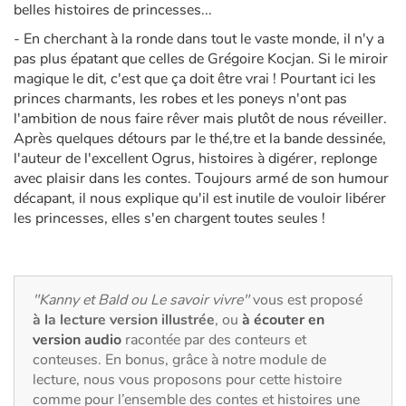
Art, espace, activité
belles histoires de princesses...
- En cherchant à la ronde dans tout le vaste monde, il n'y a
Documentaires
pas plus épatant que celles de Grégoire Kocjan. Si le miroir
magique le dit, c'est que ça doit être vrai ! Pourtant ici les
En famille
princes charmants, les robes et les poneys n'ont pas
l'ambition de nous faire rêver mais plutôt de nous réveiller.
Quotidien et loisirs
Après quelques détours par le thé‚tre et la bande dessinée,
l'auteur de l'excellent Ogrus, histoires à digérer, replonge
avec plaisir dans les contes. Toujours armé de son humour
À l'école
décapant, il nous explique qu'il est inutile de vouloir libérer
les princesses, elles s'en chargent toutes seules !
Fêtes et évènements
Amour et amitié
"Kanny et Bald ou Le savoir vivre"
vous est proposé
Sujets de société
à la lecture version illustrée
, ou
à écouter en
version audio
racontée par des conteurs et
Émotions et sentiments
conteuses. En bonus, grâce à notre module de
lecture, nous vous proposons pour cette histoire
comme pour l’ensemble des contes et histoires une
Formats et illustrations