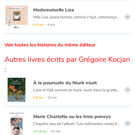
Mademoiselle Lisa
…
Blog
Mlle Lisa, jeune femme comme il faut, commençait à s’encroûter.
Ni une ni deux, elle partit pour Las Vegas.
6-8 ans
- 4 min
Actualités
Voir toutes les histoires du même éditeur
Par thématique
Autres livres écrits par Grégoire Kocjan
Rencontres et témoignages
:
Contes d'ici et d'ailleurs
À la poursuite du Niurk niurk
…
Autour de la lecture
Lune et Gââ suivent un niurk-niurk dans la grotte du temps. Ils y croiseront une momie et un mastodonte, La Fontaine, Napoléon, Vercingétorix…
Fiction documentaire prétexte à une découverte des collections du musée Crozatier du Puy-en-Velay.
6-8 ans
- 10 min
Apprendre à lire
Marie Charlotte ou les trois poneys
Livre audio
…
Chapitre issu de l'album "Les méchantes reines étaient-elles de gentilles princesses ?" de Grégoire Kocjan et Léo Méar
13-18 ans
- 21 min
Activités et ateliers