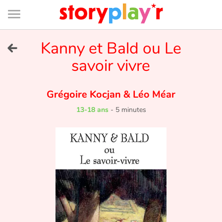
Connexion
Menu
Contenu
Recherche
Bibliothèque
Bas
de
page
Menu
➜
Kanny et Bald ou Le
EN
savoir vivre
Je me connecte
Grégoire Kocjan
&
Léo Méar
Tester gratuitement
13-18 ans
-
5 minutes
Bibliothèque
Prix
Accueil
Contes d'ici et d'ailleurs