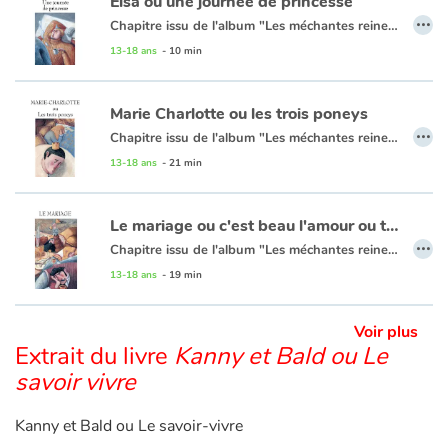
Elsa ou une journée de princesse
…
- Miroir, mon beau miroir, dis-moi quelles sont les plus belles histoires de princesses...
Chapitre issu de l'album "Les méchantes reines étaient-elles de gentilles princesses ?" de Grégoire Kocjan et Léo Méar
13-18 ans
- 10 min
- En cherchant à la ronde dans tout le vaste monde, il n'y a pas plus épatant que celles de Grégoire Kocjan. Si le miroir magique le dit, c'est que ça doit être vrai ! Pourtant ici les princes charmants, les robes et les poneys n'ont pas l'ambition de nous faire rêver mais plutôt de nous réveiller. Après quelques détours par le théâtre et la bande dessinée, l'auteur de l'excellent Ogrus, histoires à digérer, replonge avec plaisir dans les contes. Toujours armé de son humour décapant, il nous explique qu'il est inutile de vouloir libérer les princesses, elles s'en chargent toutes seules !
-Miroir, mon beau miroir, dis-moi quelles sont les plus belles histoires de princesses...
Marie Charlotte ou les trois poneys
…
- En cherchant à la ronde dans tout le vaste monde, il n'y a pas plus épatant que celles de Grégoire Kocjan. Si le miroir magique le dit, c'est que ça doit être vrai ! Pourtant ici les princes charmants, les robes et les poneys n'ont pas l'ambition de nous faire rêver mais plutôt de nous réveiller. Après quelques détours par le thé‚tre et la bande dessinée, l'auteur de l'excellent Ogrus, histoires à digérer, replonge avec plaisir dans les contes. Toujours armé de son humour décapant, il nous explique qu'il est inutile de vouloir libérer les princesses, elles s'en chargent toutes seules !
Chapitre issu de l'album "Les méchantes reines étaient-elles de gentilles princesses ?" de Grégoire Kocjan et Léo Méar
13-18 ans
- 21 min
CHAPITRE 4
Le mariage ou c'est beau l'amour ou tiens voilà du boudin soeur Cunégonde ou tout est bien qui finit bien
…
-Miroir, mon beau miroir, dis-moi quelles sont les plus belles histoires de princesses...
Chapitre issu de l'album "Les méchantes reines étaient-elles de gentilles princesses ?" de Grégoire Kocjan et Léo Méar
- En cherchant à la ronde dans tout le vaste monde, il n'y a pas plus épatant que celles de Grégoire Kocjan. Si le miroir magique le dit, c'est que ça doit être vrai ! Pourtant ici les princes charmants, les robes et les poneys n'ont pas l'ambition de nous faire rêver mais plutôt de nous réveiller. Après quelques détours par le théâtre et la bande dessinée, l'auteur de l'excellent Ogrus, histoires à digérer, replonge avec plaisir dans les contes. Toujours armé de son humour décapant, il nous explique qu'il est inutile de vouloir libérer les princesses, elles s'en chargent toutes seules !
13-18 ans
- 19 min
CHAPITRE 6
Voir plus
Extrait du livre
Kanny et Bald ou Le
- Miroir, mon beau miroir, dis-moi quelles sont les plus belles histoires de princesses...
savoir vivre
- En cherchant à la ronde dans tout le vaste monde, il n'y a pas plus épatant que celles de Grégoire Kocjan. Si le miroir magique le dit, c'est que ça doit être vrai ! Pourtant ici les princes charmants, les robes et les poneys n'ont pas l'ambition de nous faire rêver mais plutôt de nous réveiller. Après quelques détours par le théâtre et la bande dessinée, l'auteur de l'excellent Ogrus, histoires à digérer, replonge avec plaisir dans les contes. Toujours armé de son humour décapant, il nous explique qu'il est inutile de vouloir libérer les princesses, elles s'en chargent toutes seules !
Kanny et Bald ou Le savoir-vivre