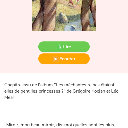
Fable, mythe, littérature et poésie
Princesses et princes, rois, reines et dragons
Ogres, monstres et sorcières
Héroïnes et héros
Lire
Ecouter
Écologie, nature, saisons
Les animaux
Chapitre issu de l'album "Les méchantes reines étaient-
Voyage, épopée, enquête, aventure
elles de gentilles princesses ?" de Grégoire Kocjan et Léo
Méar
Autour du monde
Apprentissage
-Miroir, mon beau miroir, dis-moi quelles sont les plus