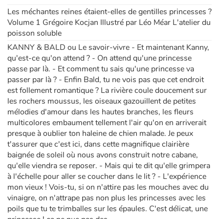
Les méchantes reines étaient-elles de gentilles princesses ?
Volume 1 Grégoire Kocjan Illustré par Léo Méar L'atelier du
poisson soluble
KANNY & BALD ou Le savoir-vivre - Et maintenant Kanny,
qu'est-ce qu'on attend ? - On attend qu'une princesse
passe par là. - Et comment tu sais qu'une princesse va
passer par là ? - Enfin Bald, tu ne vois pas que cet endroit
est follement romantique ? La rivière coule doucement sur
les rochers moussus, les oiseaux gazouillent de petites
mélodies d'amour dans les hautes branches, les fleurs
multicolores embaument tellement l'air qu'on en arriverait
presque à oublier ton haleine de chien malade. Je peux
t'assurer que c'est ici, dans cette magnifique clairière
baignée de soleil où nous avons construit notre cabane,
qu'elle viendra se reposer. - Mais qui te dit qu'elle grimpera
à l'échelle pour aller se coucher dans le lit ? - L'expérience
mon vieux ! Vois-tu, si on n'attire pas les mouches avec du
vinaigre, on n'attrape pas non plus les princesses avec les
poils que tu te trimballes sur les épaules. C'est délicat, une