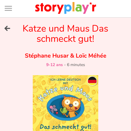
Connexion
Menu
Contenu
Recherche
Bibliothèque
Bas
de
page
Menu
➜
Katze und Maus Das
EN
schmeckt gut!
Je me connecte
Stéphane Husar
&
Loïc Méhée
Tester gratuitement
9-12 ans
-
6 minutes
Bibliothèque
Prix
Accueil
Contes d'ici et d'ailleurs