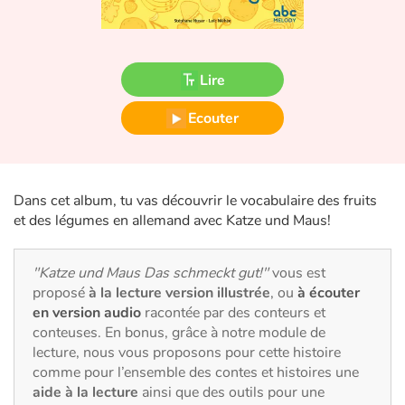
Fable, mythe, littérature et poésie
Princesses et princes, rois, reines et dragons
Lire
Ogres, monstres et sorcières
Ecouter
Héroïnes et héros
Écologie, nature, saisons
Dans cet album, tu vas découvrir le vocabulaire des fruits
et des légumes en allemand avec Katze und Maus!
Les animaux
"Katze und Maus Das schmeckt gut!"
vous est
Voyage, épopée, enquête, aventure
proposé
à la lecture version illustrée
, ou
à écouter
en version audio
racontée par des conteurs et
Autour du monde
conteuses. En bonus, grâce à notre module de
lecture, nous vous proposons pour cette histoire
Apprentissage
comme pour l’ensemble des contes et histoires une
aide à la lecture
ainsi que des outils pour une