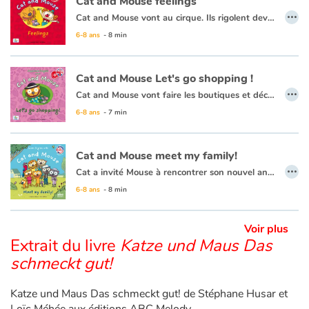
Cat and Mouse feelings
…
Cat and Mouse vont au cirque. Ils rigolent devant les clowns, sont effrayés face aux tigres et Cat se met en colère lorsqu’un éléphant l’asperge avec de l’eau. Beaucoup d’émotions en une journée !
Apprendre les langues
6-8 ans
- 8 min
Dyslexie, troubles de la lecture
Cat and Mouse Let's go shopping !
…
Cat and Mouse vont faire les boutiques et découvrir le nom des vêtements en anglais : a skirt, a T-shirt, shoes, sunglasses… Mais un chat et une souris sont-ils vraiment faits pour porter des vêtements ?
Nos listes de lecture
6-8 ans
- 7 min
Les plus lus
Cat and Mouse meet my family!
…
Coups de coeur
Cat a invité Mouse à rencontrer son nouvel animal de compagnie. Mais Coco a disparu de sa cage. Toute la famille le cherche dans toutes les pièces de la maison. Cat invited Mouse to meet her new pet. But Coco disappeared from his cage. The whole family looks for him in every room of the house.
6-8 ans
- 8 min
Voir plus
Extrait du livre
Katze und Maus Das
schmeckt gut!
Katze und Maus Das schmeckt gut! de Stéphane Husar et
Loïc Méhée aux éditions ABC Melody