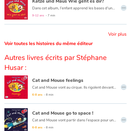
Katze und Maus Wie geht es dir?
…
Dans cet album, l’enfant apprend les bases d'une conversation en allemand avec Katze und Maus…
Catalogue anglais
9-12 ans
- 7 min
Voir plus
Contraste +
Voir toutes les histoires du même éditeur
Aide
Autres livres écrits par Stéphane
Husar :
Accueil
Cat and Mouse feelings
Famille
…
Cat and Mouse vont au cirque. Ils rigolent devant les clowns, sont effrayés face aux tigres et Cat se met en colère lorsqu’un éléphant l’asperge avec de l’eau. Beaucoup d’émotions en une journée !
6-8 ans
- 8 min
Écoles
Médiathèques
Cat and Mouse go to space !
…
Cat and Mouse vont partir dans l’espace pour une mission très spéciale. Au cours de l’aventure, ils apprendront le nom des planètes et des étoiles en anglais. Mais lorsque la fusée tombera en panne, il faudra trouver une solution… Un atterrissage sur la planète Mars s’impose alors et une rencontre inattendue avec les Martiens attend nos deux amis.
Vidéos & Tutoriaux
6-8 ans
- 8 min