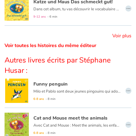
Katze und Maus Das schmeckt gut!
…
Dans cet album, tu vas découvrir le vocabulaire des fruits et des légumes en allemand avec Katze und Maus!
Catalogue anglais
9-12 ans
- 6 min
Voir plus
Contraste +
Voir toutes les histoires du même éditeur
Aide
Autres livres écrits par Stéphane
Husar :
Accueil
Funny penguin
Famille
…
Milo et Pablo sont deux jeunes pingouins qui adorent jouer ! Chaque jour, ils rejoignent leurs amis sur le terrain de jeu. Marelle, toboggan… quel bonheur ! Mais un drôle d’intrus vient se mêler à la partie de cache-cache…
6-8 ans
- 8 min
Écoles
Médiathèques
Cat and Mouse meet the animals
…
Avec Cat and Mouse : Meet the animals, les enfants vont rencontrer de drôles d’animaux, apprendre leurs noms et découvrir leurs cris en anglais. Saviez-vous qu’une vache anglaise dit « moo » ? Imaginez ce que disent le coq, le cochon, la vache…
Vidéos & Tutoriaux
6-8 ans
- 8 min