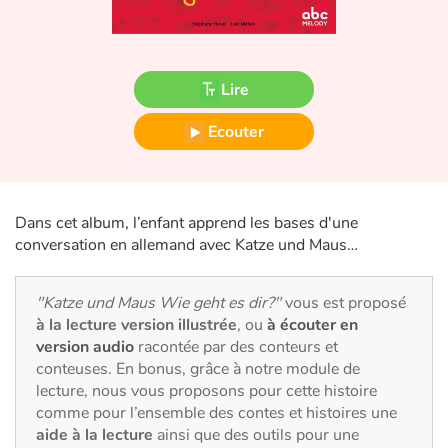
Fable, mythe, littérature et poésie
Princesses et princes, rois, reines et dragons
Lire
Ogres, monstres et sorcières
Ecouter
Héroïnes et héros
Écologie, nature, saisons
Dans cet album, l’enfant apprend les bases d'une
conversation en allemand avec Katze und Maus…
Les animaux
"Katze und Maus Wie geht es dir?"
vous est proposé
Voyage, épopée, enquête, aventure
à la lecture version illustrée
, ou
à écouter en
version audio
racontée par des conteurs et
Autour du monde
conteuses. En bonus, grâce à notre module de
lecture, nous vous proposons pour cette histoire
Apprentissage
comme pour l’ensemble des contes et histoires une
aide à la lecture
ainsi que des outils pour une