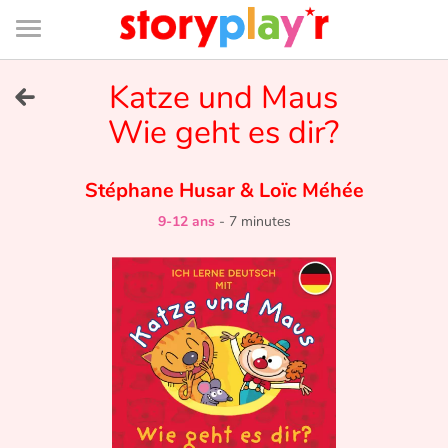
Connexion
Menu
Contenu
Recherche
Bibliothèque
Bas
de
page
Menu
➜
Katze und Maus
EN
Wie geht es dir?
Je me connecte
Stéphane Husar
&
Loïc Méhée
Tester gratuitement
9-12 ans
-
7 minutes
Bibliothèque
Prix
Accueil
Contes d'ici et d'ailleurs