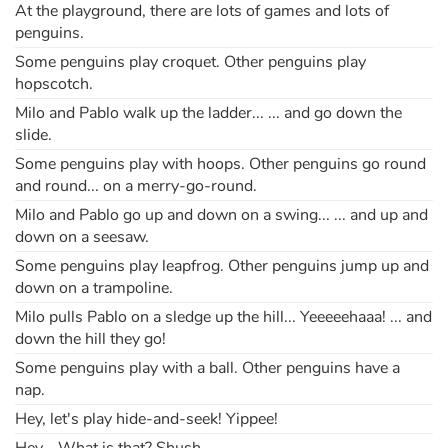
At the playground, there are lots of games and lots of
penguins.
Apprendre les langues
Some penguins play croquet. Other penguins play
hopscotch.
Dyslexie, troubles de la lecture
Milo and Pablo walk up the ladder... ... and go down the
slide.
Nos listes de lecture
Some penguins play with hoops. Other penguins go round
and round... on a merry-go-round.
Les plus lus
Milo and Pablo go up and down on a swing... ... and up and
down on a seesaw.
Coups de coeur
Some penguins play leapfrog. Other penguins jump up and
down on a trampoline.
Milo pulls Pablo on a sledge up the hill... Yeeeeehaaa! ... and
down the hill they go!
Some penguins play with a ball. Other penguins have a
nap.
Hey, let's play hide-and-seek! Yippee!