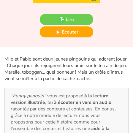
Fable, mythe, littérature et poésie
Princesses et princes, rois, reines et dragons
Lire
Ecouter
Ogres, monstres et sorcières
Héroïnes et héros
Milo et Pablo sont deux jeunes pingouins qui adorent jouer
Écologie, nature, saisons
! Chaque jour, ils rejoignent leurs amis sur le terrain de jeu.
Marelle, toboggan… quel bonheur ! Mais un drôle d’intrus
Les animaux
vient se mêler à la partie de cache-cache…
Voyage, épopée, enquête, aventure
"Funny penguin"
vous est proposé
à la lecture
version illustrée
, ou
à écouter en version audio
Autour du monde
racontée par des conteurs et conteuses. En bonus,
grâce à notre module de lecture, nous vous
Apprentissage
proposons pour cette histoire comme pour
l’ensemble des contes et histoires une
aide à la