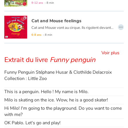
9-12 ans
- 8 min
Blog
Cat and Mouse feelings
…
Cat and Mouse vont au cirque. Ils rigolent devant les clowns, sont effrayés face aux tigres et Cat se met en colère lorsqu’un éléphant l’asperge avec de l’eau. Beaucoup d’émotions en une journée !
Actualités
6-8 ans
- 8 min
Par thématique
Voir plus
Rencontres et témoignages
Extrait du livre
Funny penguin
Contes d'ici et d'ailleurs
Funny Penguin Stéphane Husar & Clothilde Delacroix
Collection : Little Zoo
Autour de la lecture
This is a penguin. Hello ! My name is Milo.
Apprendre à lire
Milo is skating on the ice. Wow, he is a good skater!
Hi Milo! I'm going to the playground. Do you want to come
Livre audio
with me?
OK Pablo. Let's go and play!
Activités et ateliers