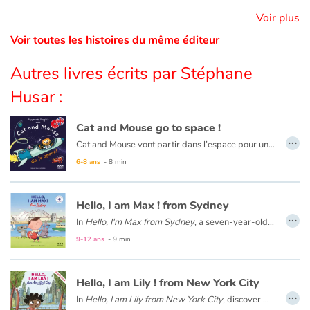
Voir plus
Catalogue anglais
Voir toutes les histoires du même éditeur
Autres livres écrits par Stéphane
Contraste +
Husar :
Aide
Cat and Mouse go to space !
…
Cat and Mouse vont partir dans l’espace pour une mission très spéciale. Au cours de l’aventure, ils apprendront le nom des planètes et des étoiles en anglais. Mais lorsque la fusée tombera en panne, il faudra trouver une solution… Un atterrissage sur la planète Mars s’impose alors et une rencontre inattendue avec les Martiens attend nos deux amis.
Accueil
6-8 ans
- 8 min
Famille
Hello, I am Max ! from Sydney
…
In
Hello, I'm Max from Sydney
, a seven-year-old Australian boy takes us on a tour of Sydney. You will meet his family and friends, visit his school and his city: the Opera House, Sydney Bay, the beaches and the bush.
Écoles
9-12 ans
- 9 min
Médiathèques
Hello, I am Lily ! from New York City
…
Vidéos & Tutoriaux
In
Hello, I am Lily from New York City
, discover New York with Lily, an eight-year-old American girl. Meet her family and friends, visit her school and her city: the Statue of Liberty, Central Park, and the Museum of Modern Art.