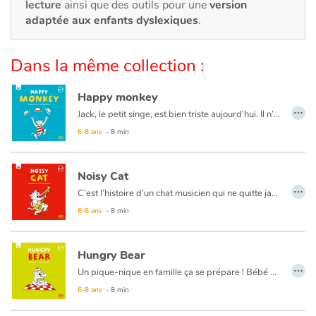
Art, espace, activité
lecture
ainsi que des outils pour une
version
adaptée aux enfants dyslexiques
.
Documentaires
Dans la même collection :
En famille
Happy monkey
Quotidien et loisirs
…
Jack, le petit singe, est bien triste aujourd’hui. Il n’a pas de chapeau et les grands singes se moquent de lui. Jill arrive et grâce à elle, tout le monde retrouve le sourire…
6-8 ans
- 8 min
À l'école
Fêtes et évènements
Noisy Cat
…
C’est l’histoire d’un chat musicien qui ne quitte jamais ses instruments. Ses parents se plaignent qu’il fait trop de bruit. Comment ça, du bruit ? C’est de musique qu’il s’agit ! Dans le jardin, une surprise l’attend…
Amour et amitié
6-8 ans
- 8 min
Sujets de société
Hungry Bear
…
Un pique-nique en famille ça se prépare ! Bébé ours est très gourmand et veille sur le panier. Quand vient l’heure du départ, l’aventure peut commencer…
Émotions et sentiments
6-8 ans
- 8 min
Formats et illustrations