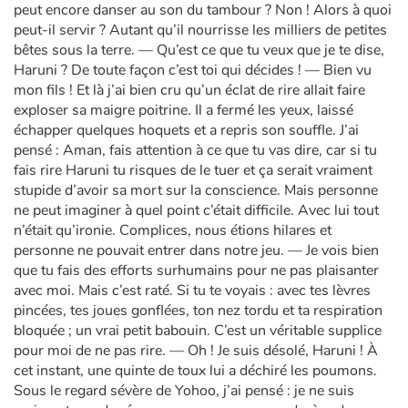
peut encore danser au son du tambour ? Non ! Alors à quoi
peut-il servir ? Autant qu’il nourrisse les milliers de petites
bêtes sous la terre. — Qu’est ce que tu veux que je te dise,
Haruni ? De toute façon c’est toi qui décides ! — Bien vu
mon fils ! Et là j’ai bien cru qu’un éclat de rire allait faire
exploser sa maigre poitrine. Il a fermé les yeux, laissé
échapper quelques hoquets et a repris son souffle. J’ai
pensé : Aman, fais attention à ce que tu vas dire, car si tu
fais rire Haruni tu risques de le tuer et ça serait vraiment
stupide d’avoir sa mort sur la conscience. Mais personne
ne peut imaginer à quel point c’était difficile. Avec lui tout
n’était qu’ironie. Complices, nous étions hilares et
personne ne pouvait entrer dans notre jeu. — Je vois bien
que tu fais des efforts surhumains pour ne pas plaisanter
avec moi. Mais c’est raté. Si tu te voyais : avec tes lèvres
pincées, tes joues gonflées, ton nez tordu et ta respiration
bloquée ; un vrai petit babouin. C’est un véritable supplice
pour moi de ne pas rire. — Oh ! Je suis désolé, Haruni ! À
cet instant, une quinte de toux lui a déchiré les poumons.
Sous le regard sévère de Yohoo, j’ai pensé : je ne suis