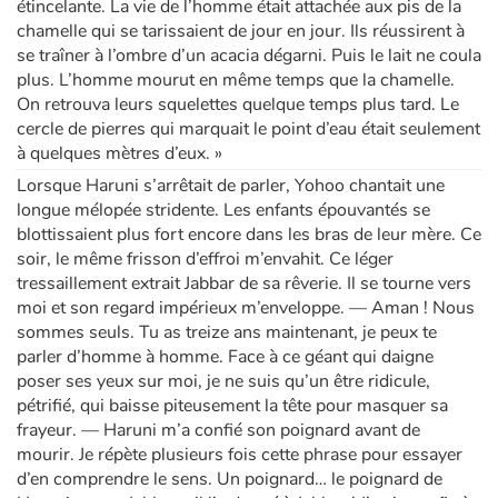
étincelante. La vie de l’homme était attachée aux pis de la
chamelle qui se tarissaient de jour en jour. Ils réussirent à
se traîner à l’ombre d’un acacia dégarni. Puis le lait ne coula
plus. L’homme mourut en même temps que la chamelle.
On retrouva leurs squelettes quelque temps plus tard. Le
cercle de pierres qui marquait le point d’eau était seulement
à quelques mètres d’eux. »
Lorsque Haruni s’arrêtait de parler, Yohoo chantait une
longue mélopée stridente. Les enfants épouvantés se
blottissaient plus fort encore dans les bras de leur mère. Ce
soir, le même frisson d’effroi m’envahit. Ce léger
tressaillement extrait Jabbar de sa rêverie. Il se tourne vers
moi et son regard impérieux m’enveloppe. — Aman ! Nous
sommes seuls. Tu as treize ans maintenant, je peux te
parler d’homme à homme. Face à ce géant qui daigne
poser ses yeux sur moi, je ne suis qu’un être ridicule,
pétrifié, qui baisse piteusement la tête pour masquer sa
frayeur. — Haruni m’a confié son poignard avant de
mourir. Je répète plusieurs fois cette phrase pour essayer
d’en comprendre le sens. Un poignard… le poignard de