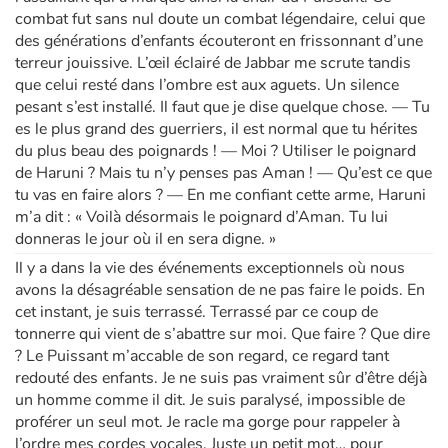
combat fut sans nul doute un combat légendaire, celui que
des générations d’enfants écouteront en frissonnant d’une
terreur jouissive. L’œil éclairé de Jabbar me scrute tandis
que celui resté dans l’ombre est aux aguets. Un silence
pesant s’est installé. Il faut que je dise quelque chose. — Tu
es le plus grand des guerriers, il est normal que tu hérites
du plus beau des poignards ! — Moi ? Utiliser le poignard
de Haruni ? Mais tu n’y penses pas Aman ! — Qu’est ce que
tu vas en faire alors ? — En me confiant cette arme, Haruni
m’a dit : « Voilà désormais le poignard d’Aman. Tu lui
donneras le jour où il en sera digne. »
Il y a dans la vie des événements exceptionnels où nous
avons la désagréable sensation de ne pas faire le poids. En
cet instant, je suis terrassé. Terrassé par ce coup de
tonnerre qui vient de s’abattre sur moi. Que faire ? Que dire
? Le Puissant m’accable de son regard, ce regard tant
redouté des enfants. Je ne suis pas vraiment sûr d’être déjà
un homme comme il dit. Je suis paralysé, impossible de
proférer un seul mot. Je racle ma gorge pour rappeler à
l’ordre mes cordes vocales. Juste un petit mot… pour