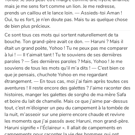
mais je me sens fort comme un lion. Je me redresse,
prends un caillou et le lance loin. — Assieds-toi Aman !
Oui, tu es fort, je n’en doute pas. Mais tu as quelque chose
de bien plus précieux.
Ce sont tous ces mots qui sortent naturellement de ta
bouche. Ton grand-père avait ce don. — Haruni ? Mais il
était un grand poète, Yohoo ! Tu ne peux pas me comparer
à lui ! — Il t’aimait tant ! Tu te souviens de ses dernières
paroles ? — Ses dernières paroles ? Mais, Yohoo ! Je me
souviens de tous les mots qu’il m’a dits ! — C’est bien ce
que je pensais, chuchote Yohoo en me regardant
étrangement. — En tous cas, moi j’ai faim après toutes ces
aventures ! Il reste encore des galettes ? J’aime raconter des
histoires, manger les galettes de sorgho de ma mère Safa
et boire du lait de chamelle. Mais ce que j’aime par-dessus
tout, c’est m’éloigner un peu du campement à la tombée de
la nuit, m’asseoir sur une pierre encore chaude et revivre
les moments que j’ai passés avec Haruni, mon grand-père.
Haruni signifie « l’Éclaireur ». Il allait de campements en
campements pour raconter la vie des hommes qui ont