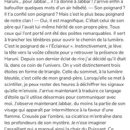
Haruni… pour Jabbar… il l’a donné à Jabbar ! J’arrive enfin à
bafouiller quelques mots d’un air hébété. — Son poignard ?
Il t’a confié son poignard ? Mais c’est le plus beau poignard
de notre clan ! — Oui, il est magnifique. C’était celui de son
père qui l’avait lui-même hérité de son propre père. Tous
ceux qui l’ont porté ont été des poètes remarquables. Il sert
à trancher les ténèbres pour ouvrir le chemin de la lumière.
C’est le poignard de « l’Éclaireur ». Instinctivement, je lève
la tête vers la voûte céleste pour y retrouver la présence de
Haruni. Depuis son dernier éclat de rire j’ai décidé qu’il était
là, dans ce coin de l’univers. On y voit distinctement trois
étoiles en forme de triangle. Celle du sommet, à la lumière
bleutée, c’est celle de mon grand-père. Lorsqu’elle se met à
scintiller, je peux rester des heures à déchiffrer les signaux
qu’elle m’envoie. J’arrive maintenant à traduire ce langage
d’étoile qu’il utilise désormais pour communiquer avec
moi. J’observe maintenant Jabbar, du moins la partie de son
visage qui apparaît par intermittence à la faveur d’une
flamme. Creusée par l’ombre, sa cicatrice m’entraîne dans
les profondeurs de son mystère. Je n’ose imaginer
l’assaillant qui a marqué ainsi la chair du Puissant. Ce