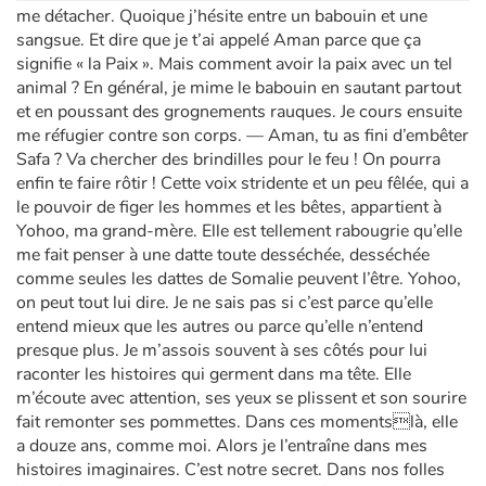
me détacher. Quoique j’hésite entre un babouin et une
sangsue. Et dire que je t’ai appelé Aman parce que ça
signifie « la Paix ». Mais comment avoir la paix avec un tel
animal ? En général, je mime le babouin en sautant partout
et en poussant des grognements rauques. Je cours ensuite
me réfugier contre son corps. — Aman, tu as fini d’embêter
Safa ? Va chercher des brindilles pour le feu ! On pourra
enfin te faire rôtir ! Cette voix stridente et un peu fêlée, qui a
le pouvoir de figer les hommes et les bêtes, appartient à
Yohoo, ma grand-mère. Elle est tellement rabougrie qu’elle
me fait penser à une datte toute desséchée, desséchée
comme seules les dattes de Somalie peuvent l’être. Yohoo,
on peut tout lui dire. Je ne sais pas si c’est parce qu’elle
entend mieux que les autres ou parce qu’elle n’entend
presque plus. Je m’assois souvent à ses côtés pour lui
raconter les histoires qui germent dans ma tête. Elle
m’écoute avec attention, ses yeux se plissent et son sourire
fait remonter ses pommettes. Dans ces momentslà, elle
a douze ans, comme moi. Alors je l’entraîne dans mes
histoires imaginaires. C’est notre secret. Dans nos folles