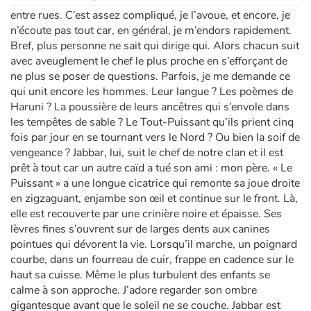
entre rues. C’est assez compliqué, je l’avoue, et encore, je
n’écoute pas tout car, en général, je m’endors rapidement.
Bref, plus personne ne sait qui dirige qui. Alors chacun suit
avec aveuglement le chef le plus proche en s’efforçant de
ne plus se poser de questions. Parfois, je me demande ce
qui unit encore les hommes. Leur langue ? Les poèmes de
Haruni ? La poussière de leurs ancêtres qui s’envole dans
les tempêtes de sable ? Le Tout-Puissant qu’ils prient cinq
fois par jour en se tournant vers le Nord ? Ou bien la soif de
vengeance ? Jabbar, lui, suit le chef de notre clan et il est
prêt à tout car un autre caïd a tué son ami : mon père. « Le
Puissant » a une longue cicatrice qui remonte sa joue droite
en zigzaguant, enjambe son œil et continue sur le front. Là,
elle est recouverte par une crinière noire et épaisse. Ses
lèvres fines s’ouvrent sur de larges dents aux canines
pointues qui dévorent la vie. Lorsqu’il marche, un poignard
courbe, dans un fourreau de cuir, frappe en cadence sur le
haut sa cuisse. Même le plus turbulent des enfants se
calme à son approche. J’adore regarder son ombre
gigantesque avant que le soleil ne se couche. Jabbar est