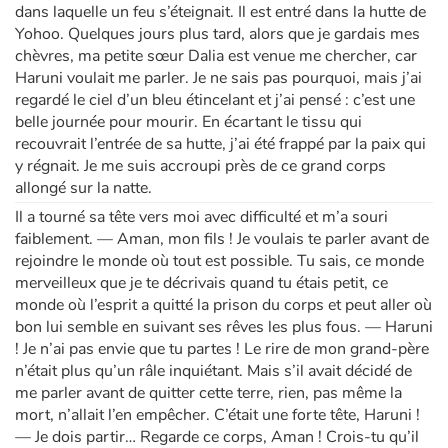
dans laquelle un feu s’éteignait. Il est entré dans la hutte de
Yohoo. Quelques jours plus tard, alors que je gardais mes
chèvres, ma petite sœur Dalia est venue me chercher, car
Haruni voulait me parler. Je ne sais pas pourquoi, mais j’ai
regardé le ciel d’un bleu étincelant et j’ai pensé : c’est une
belle journée pour mourir. En écartant le tissu qui
recouvrait l’entrée de sa hutte, j’ai été frappé par la paix qui
y régnait. Je me suis accroupi près de ce grand corps
allongé sur la natte.
Il a tourné sa tête vers moi avec difficulté et m’a souri
faiblement. — Aman, mon fils ! Je voulais te parler avant de
rejoindre le monde où tout est possible. Tu sais, ce monde
merveilleux que je te décrivais quand tu étais petit, ce
monde où l’esprit a quitté la prison du corps et peut aller où
bon lui semble en suivant ses rêves les plus fous. — Haruni
! Je n’ai pas envie que tu partes ! Le rire de mon grand-père
n’était plus qu’un râle inquiétant. Mais s’il avait décidé de
me parler avant de quitter cette terre, rien, pas même la
mort, n’allait l’en empêcher. C’était une forte tête, Haruni !
— Je dois partir… Regarde ce corps, Aman ! Crois-tu qu’il