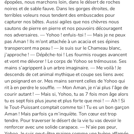
épopées, nous marchons loin, dans le désert de roches
noires et de sable fauve. Dans les gorges étroites, de
terribles voleurs nous tendent des embuscades pour
capturer nos bêtes. Aussi agiles que nos chèvres nous
sautons de pierre en pierre et nos pouvoirs découragent
nos adversaires. — Yohoo ! enfuis-toi ! — Mais je ne peux
pas Aman ! Ils m’ont attachée à un acacia et ses épines
transpercent ma peau ! — Je suis sur le Chameau blanc,
j’approche ! — Dépêche-toi ! Les fourmis rouges avancent
et vont me dévorer ! Le corps de Yohoo se trémousse. Ses
mains s’agrippent à un arbre imaginaire. — Me voilà ! Je
descends de cet animal mythique et coupe ses liens avec
un poignard en or. Mes mains serrent celles de Yohoo qui
rit à en perdre le souffle. — Mon Aman, je n’ai plus l’âge de
courir autant ! — Mais si, Yohoo, tu as 7 fois mon âge alors
tu es sept fois plus jeune et plus forte que moi ! — Ah ! Si
le Tout-Puissant comptait comme toi ! Tu es un bon garçon
Aman ! Mais parfois ça m’inquiète. Ton cœur est trop
tendre. Pour traverser le désert de la vie tu vas devoir le
renforcer avec une solide carapace. — N’aie pas peur,
Yohoo. Je suis peut-être maigre comme une hyène affamée