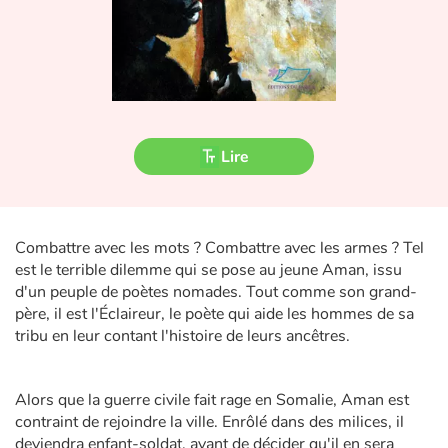
Fable, mythe, littérature et poésie
Princesses et princes, rois, reines et dragons
Ogres, monstres et sorcières
Lire
Héroïnes et héros
Écologie, nature, saisons
Combattre avec les mots ? Combattre avec les armes ? Tel
Les animaux
est le terrible dilemme qui se pose au jeune Aman, issu
d'un peuple de poètes nomades. Tout comme son grand-
Voyage, épopée, enquête, aventure
père, il est l'Éclaireur, le poète qui aide les hommes de sa
tribu en leur contant l'histoire de leurs ancêtres.
Autour du monde
Alors que la guerre civile fait rage en Somalie, Aman est
Apprentissage
contraint de rejoindre la ville. Enrôlé dans des milices, il
deviendra enfant-soldat, avant de décider qu'il en sera