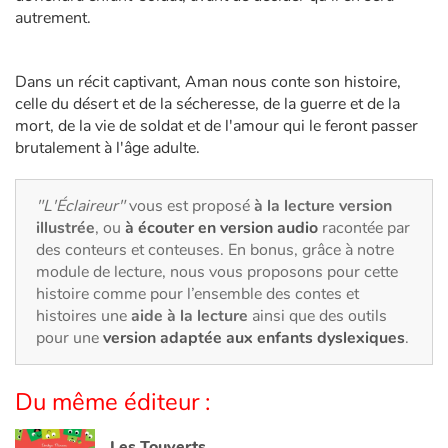
Art, espace, activité
autrement.
Documentaires
Dans un récit captivant, Aman nous conte son histoire,
En famille
celle du désert et de la sécheresse, de la guerre et de la
mort, de la vie de soldat et de l'amour qui le feront passer
brutalement à l'âge adulte.
Quotidien et loisirs
À l'école
"L'Éclaireur"
vous est proposé
à la lecture version
illustrée
, ou
à écouter en version audio
racontée par
Fêtes et évènements
des conteurs et conteuses. En bonus, grâce à notre
module de lecture, nous vous proposons pour cette
histoire comme pour l’ensemble des contes et
Amour et amitié
histoires une
aide à la lecture
ainsi que des outils
pour une
version adaptée aux enfants dyslexiques
.
Sujets de société
Émotions et sentiments
Du même éditeur :
Formats et illustrations
Les Touverts