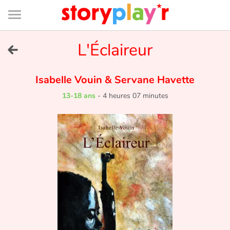
Connexion
Menu
Contenu
Recherche
Bibliothèque
Bas
de
page
Menu
➜
L'Éclaireur
EN
Je me connecte
Isabelle Vouin
&
Servane Havette
13-18 ans
-
4 heures 07 minutes
Tester gratuitement
Bibliothèque
Prix
Accueil
Contes d'ici et d'ailleurs