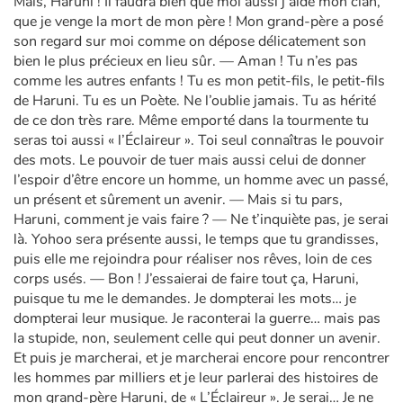
Mais, Haruni ! Il faudra bien que moi aussi j’aide mon clan,
que je venge la mort de mon père ! Mon grand-père a posé
son regard sur moi comme on dépose délicatement son
bien le plus précieux en lieu sûr. — Aman ! Tu n’es pas
comme les autres enfants ! Tu es mon petit-fils, le petit-fils
de Haruni. Tu es un Poète. Ne l’oublie jamais. Tu as hérité
de ce don très rare. Même emporté dans la tourmente tu
seras toi aussi « l’Éclaireur ». Toi seul connaîtras le pouvoir
des mots. Le pouvoir de tuer mais aussi celui de donner
l’espoir d’être encore un homme, un homme avec un passé,
un présent et sûrement un avenir. — Mais si tu pars,
Haruni, comment je vais faire ? — Ne t’inquiète pas, je serai
là. Yohoo sera présente aussi, le temps que tu grandisses,
puis elle me rejoindra pour réaliser nos rêves, loin de ces
corps usés. — Bon ! J’essaierai de faire tout ça, Haruni,
puisque tu me le demandes. Je dompterai les mots… je
dompterai leur musique. Je raconterai la guerre… mais pas
la stupide, non, seulement celle qui peut donner un avenir.
Et puis je marcherai, et je marcherai encore pour rencontrer
les hommes par milliers et je leur parlerai des histoires de
mon grand-père Haruni, de « L’Éclaireur ». Je serai… Je ne