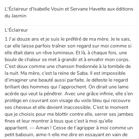
L'Éclaireur d'Isabelle Vouin et Servane Havette aux éditions
Apprendre les langues
du Jasmin
L'Éclaireur
Dyslexie, troubles de la lecture
1 J’ai douze ans et je suis le préféré de ma mère. Je le sais,
Nos listes de lecture
car elle laisse parfois traîner son regard sur moi comme si
elle était dans un rêve lumineux. Et là, à chaque fois, une
boule de chaleur se met à grandir et à envahir mon corps.
Les plus lus
C’est doux comme une chanson fredonnée à la tombée de
la nuit. Ma mère, c’est la reine de Saba. Il est impossible
Coups de coeur
d’imaginer une beauté aussi parfaite. Je déteste le regard
brillant des hommes qui l’approchent. On dirait une lame
acérée qui veut la pénétrer. Avec une grâce infinie, elle s’en
protège en couvrant son visage du voile bleu qui recouvre
ses cheveux et elle devient inaccessible. C’est le moment
que je choisis pour me blottir contre elle, serrer ses jambes
fines et leur montrer à tous que c’est à moi qu’elle
appartient. — Aman ! Cesse de t’agripper à moi comme un
petit babouin, aime-t-elle me dire en essayant en vain de