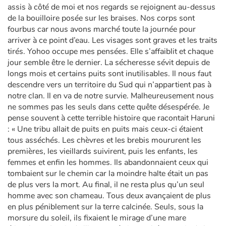
assis à côté de moi et nos regards se rejoignent au-dessus
de la bouilloire posée sur les braises. Nos corps sont
fourbus car nous avons marché toute la journée pour
arriver à ce point d’eau. Les visages sont graves et les traits
tirés. Yohoo occupe mes pensées. Elle s’affaiblit et chaque
jour semble être le dernier. La sécheresse sévit depuis de
longs mois et certains puits sont inutilisables. Il nous faut
descendre vers un territoire du Sud qui n’appartient pas à
notre clan. Il en va de notre survie. Malheureusement nous
ne sommes pas les seuls dans cette quête désespérée. Je
pense souvent à cette terrible histoire que racontait Haruni
: « Une tribu allait de puits en puits mais ceux-ci étaient
tous asséchés. Les chèvres et les brebis moururent les
premières, les vieillards suivirent, puis les enfants, les
femmes et enfin les hommes. Ils abandonnaient ceux qui
tombaient sur le chemin car la moindre halte était un pas
de plus vers la mort. Au final, il ne resta plus qu’un seul
homme avec son chameau. Tous deux avançaient de plus
en plus péniblement sur la terre calcinée. Seuls, sous la
morsure du soleil, ils fixaient le mirage d’une mare