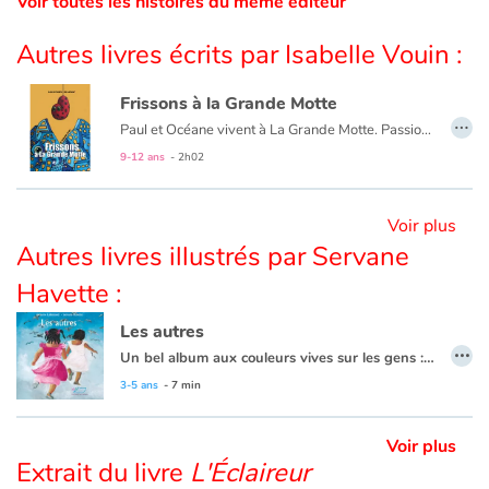
Voir toutes les histoires du même éditeur
Autres livres écrits par Isabelle Vouin :
Blog
Frissons à la Grande Motte
Actualités
…
Paul et Océane vivent à La Grande Motte. Passionnés de biologie marine, ils ont installé un labo dans le vieil hôpital du Boucanet. C’est la “Plank”. Mais depuis quelque temps, leur existence bascule dans l’angoisse. Comme si « la bande à Bryan » ne suffisait pas à pourrir leurs journées, des évènements étranges se produisent au point de mettre leur vie en danger.
Ce roman a été écrit durant l’année scolaire 2021-2022 par une classe de 6e du Collège Philippe Lamour à La Grande Motte avec leur professeur-autrice : Isabelle Vouin-Bigot.
9-12 ans
- 2h02
Par thématique
Rencontres et témoignages
Voir plus
Autres livres illustrés par Servane
Contes d'ici et d'ailleurs
Havette :
Autour de la lecture
Les autres
…
Un bel album aux couleurs vives sur les gens : les petits et les grands, les rouges et les jaunes, ceux qui n’ont pas de maisons et ceux qui en ont, ceux que l’on connaît et les autres que l’on ne connaît pas encore. Des gens tous différents mais tous pareils.
Apprendre à lire
Les très belles images de Servane Havette illustrent à merveille le texte simple et poétique d’Orianne Lallemand.
3-5 ans
- 7 min
Livre audio
Voir plus
Extrait du livre
L'Éclaireur
Activités et ateliers