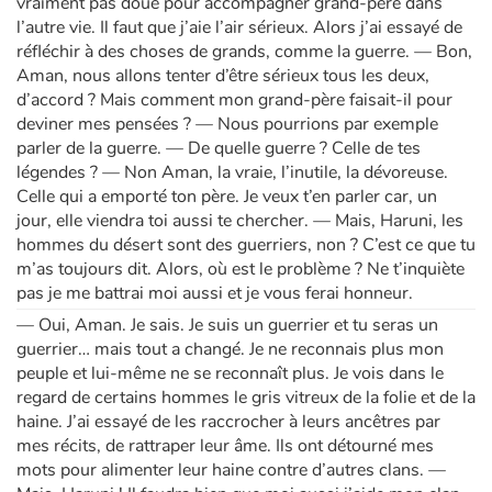
vraiment pas doué pour accompagner grand-père dans
l’autre vie. Il faut que j’aie l’air sérieux. Alors j’ai essayé de
réfléchir à des choses de grands, comme la guerre. — Bon,
Aman, nous allons tenter d’être sérieux tous les deux,
d’accord ? Mais comment mon grand-père faisait-il pour
deviner mes pensées ? — Nous pourrions par exemple
parler de la guerre. — De quelle guerre ? Celle de tes
légendes ? — Non Aman, la vraie, l’inutile, la dévoreuse.
Celle qui a emporté ton père. Je veux t’en parler car, un
jour, elle viendra toi aussi te chercher. — Mais, Haruni, les
hommes du désert sont des guerriers, non ? C’est ce que tu
m’as toujours dit. Alors, où est le problème ? Ne t’inquiète
pas je me battrai moi aussi et je vous ferai honneur.
— Oui, Aman. Je sais. Je suis un guerrier et tu seras un
guerrier… mais tout a changé. Je ne reconnais plus mon
peuple et lui-même ne se reconnaît plus. Je vois dans le
regard de certains hommes le gris vitreux de la folie et de la
haine. J’ai essayé de les raccrocher à leurs ancêtres par
mes récits, de rattraper leur âme. Ils ont détourné mes
mots pour alimenter leur haine contre d’autres clans. —