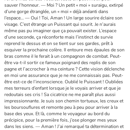
sauver l’honneur. — Moi ? Un petit « moi » suraigu, extirpé
d’une gorge étranglée, un « moi » déjà anéanti dans
l’espace… — Oui ! Toi, Aman ! Un large sourire éclaire son
visage. C’est étrange un Puissant qui sourit. Je n’aurais
même pas pu imaginer que ça pouvait exister. L’espace
d’une seconde, ça réconforte mais l’instinct de survie
reprend le dessus et on se tient sur ses gardes, prêt à
esquiver la prochaine colère. Il entoure mes épaules de son
bras comme il le ferait à un compagnon de combat. Peut-
être va-t-il sortir ce fameux poignard des replis de son
pagne et l’accrocher à ma ceinture ? Cette vision déclenche
en moi une assurance que je ne me connaissais pas. Peut-
être est-ce de l’inconscience. Oublié le Puissant ! Oubliées
mes terreurs d’enfant lorsque je le voyais arriver et que je
redoutais ses cris ! Sa cicatrice ne me paraît plus aussi
impressionnante. Je suis son chemin tortueux, les creux et
les boursouflures et remonte peu à peu pour arriver à la
base des yeux. Et là, comme le voyageur au bord du
précipice, pour la première fois, j’ose plonger mes yeux
dans les siens. — Aman ! J’ai remarqué ta détermination et