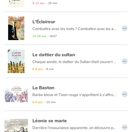
9-12 ans
- 29 min
Catalogue anglais
L'Éclaireur
…
Combattre avec les mots ? Combattre avec les armes ? Tel est le terrible dilemme qui se pose au jeune Aman, issu d'un peuple de poètes nomades. Tout comme son grand-père, il est l'Éclaireur, le poète qui aide les hommes de sa tribu en leur contant l'histoire de leurs ancêtres.
13-18 ans
- 4h07
Contraste +
Alors que la guerre civile fait rage en Somalie, Aman est contraint de rejoindre la ville. Enrôlé dans des milices, il deviendra enfant-soldat, avant de décider qu'il en sera autrement.
Aide
Le dattier du sultan
…
Dans un récit captivant, Aman nous conte son histoire, celle du désert et de la sécheresse, de la guerre et de la mort, de la vie de soldat et de l'amour qui le feront passer brutalement à l'âge adulte.
Chaque année, le dattier du Sultan était couvert des fruits les plus délicats. Des voyageurs de tout le royaume venaient admirer et goûter la douceur de ces dattes. Chaque année, la récolte se déroulait en présence du Sultan. Mais voilà qu’un été, le dattier ne donna que trois petites dattes…
Accueil
La notion de partage est au cœur des débats dans cet album aux illustrations à la peinture tout en douceur.
6-8 ans
- 9 min
Famille
La Baston
…
Barbe bleue et Tison rouge s'apprêtent à s'affronter. La bataille promet d'être terrible ! En route vers le camp adverse, les deux armées tombent sur des chevaliers bien étranges jouant à un jeu encore plus étrange. Pas le temps de réfléchir, les voilà embarqués.
Écoles
6-8 ans
- 10 min
Médiathèques
Léonie se marie
…
Vidéos & Tutoriaux
Derrière l’insouciance apparente, on découvre peu à peu un pays en guerre. Bientôt, un face à face entre la fillette et un soldat du camp adverse. Osera-t-il presser sur la gâchette ? Un texte sensible, une histoire vraie, et la guerre se rejoue au milieu des champs de blé.