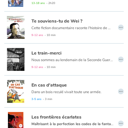
Alors quand Amaguq, son musher inuit, l'emmène avec ses compagnons malamutes Sam et Will rejoindre la ville de Nome, qui aurait pu imaginer qu'il allait traverser la moitié du globe, pour venir prêter patte-forte aux soldats engagés dans la Grande Guerre ?
13-18 ans
- 2h20
Ce roman offre aux jeunes et moins jeunes une vision très juste et évocatrice de la Grande Guerre tout en utilisant le filtre de la vision d'Ukiak.
Te souviens-tu de Wei ?
…
Cette fiction documentaire raconte l'histoire de Wei, un travailleur chinois venu en France, comme 140000 autres, prendre part à l’effort de guerre entre 1916 et 1918. Tandis que plus de 20000 mourront, quelques milliers s’installeront à Paris ou en province pour une vie qu’ils n’avaient pas imaginée. Ils formèrent la première immigration chinoise en France.
Un album publié à l’occasion du centenaire de cet épisode très méconnu, pour renouer le fil de notre histoire et consolider notre mémoire.
9-12 ans
- 10 min
Le train-merci
…
Nous sommes au lendemain de la Seconde Guerre mondiale. L’Europe manque de tout. En 1947, le peuple américain se mobilise et envoie denrées, médicaments, et vêtements, transportés dans un train nommé le train de l’amitié. Quelques mois plus tard, un cheminot français forme un comité national pour les remercier.
Un album pour aborder l’Histoire dès 8 ans mais aussi en collège.
9-12 ans
- 10 min
En cas d'attaque
…
Dans un bois reculé vivait toute une armée.
Elle logeait dans un château qui n'avait jamais été attaqué
3-5 ans
- 3 min
Si bien que plus personne ne se souciait vraiment de le protéger.
Seule une chevalière se préparait, en cas d'attaque.
Les frontières écarlates
…
Maîtrisant à la perfection les codes de la fantasy, Solène Ayangma s'en amuse et nous offre le premier tome d’une romance lesbienne pleine de nuances ainsi qu'une véritable réflexion sur les pouvoirs de la propagande et la manipulation des masses.