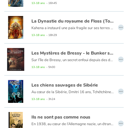
La magie a disparu. Les dieux ne sont plus que des mythes. Quelques hommes tentent d’échapper au règne terrifiant du nouvel Empereur et l’espoir de reconquérir sa liberté ne tient plus qu’à un fil. Malgré la résistance, la dictature écrase les rebelles et maintient la population dans une peur de chaque instant. Brieg grandit à l’écart des affaires politiques, dans le confort de son chalet au cœur de la forêt d’Ancitar. Bercé par des légendes et des rêves de gloire perdue, il ignore encore que sa vie est sur le point de basculer.
13-18 ans
- 16h45
La Dynastie du royaume de Floss (Tome 2) - Sarina
…
Kahena a instauré une paix fragile sur ses terres mais entre jeux politiques et complots, le pays semble sur le point de basculer dans un nouveau conflit. L’ombre de Vagnar plane sur le royaume. La reine de Floss a-t-elle réellement gagné la guerre ? La princesse Sarina, aidée de mystérieux inconnus, découvre une face cachée d’elle-même. Suivra-t-elle les traces de sa mère ? Entre un passé torturé et un futur incertain, Sarina osera-t-elle s’abandonner à cet homme au coeur changeant dont elle a croisé le chemin ? Espoirs, trahisons et révélations sont les maîtres mots de ce second tome qui nous emmène encore plus loin dans la Dynastie du Royaume de Floss.
13-18 ans
- 18h29
Les Mystères de Bressy - le Bunker secret
…
Sur l’île de Bressy, un secret enfoui depuis des décennies attend d’être découvert. Quand Willy, Constance et Marie tombent sur un mystérieux bunker datant de la Seconde Guerre mondiale, leur curiosité les entraîne dans une aventure haletante. Entre légendes oubliées, symboles mystérieux et documents historiques énigmatiques, le trio plonge dans un dédale de mystères où passé et présent se mêlent.
13-18 ans
- 5h00
Les chiens sauvages de Sibérie
…
Au cœur de la Sibérie, Dmitri 16 ans, Tchétchène, est prisonnier dans un goulag. Son seul espoir : s’échapper pour retrouver son pays natal, une amie d’enfance, et de la poudre d’or laissée par son père. Avec Alexeï, ils vont mettre leur projet à exécution. C’est la traque, la peur, et la lutte de chaque instant pour survivre dans les immenses forêts d’Asie centrale au milieu des chiens sauvages. En prenant modèle sur eux et sur leur chef Zarko, ils vont trouver le courage de se battre et de vivre des moments terribles pour tenter de rejoindre leur pays et la liberté.
13-18 ans
- 3h24
Ils ne sont pas comme nous
…
En 1938, au cœur de l’Allemagne nazie, un étrange narrateur interné dans un établissement psychiatrique tient un journal et écrit à sa mère. À travers ses mots et ses observations au quotidien, le narrateur nous fait involontairement pressentir qu’une tragédie se prépare. La prochaine euthanasie des handicapés mentaux dans le cadre du funeste programme « T4 ». Un récit bref et émouvant, au style direct, illustré et mis en scène de manière saisissante et cinématographique par des montages photos. Il permet d’ouvrir une réflexion sur le silence permettant les pires crimes de masse et plus globalement sur la folie