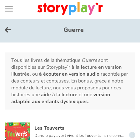
Connexion
Menu
Contenu
Recherche
Bibliothèque
Bas
de
page
Menu
➜
EN
Guerre
Je me connecte
Tester gratuitement
Tous les livres de la thématique
Guerre
sont
disponibles sur Storyplay’r
à la lecture en version
illustrée
, ou
à écouter en version audio
racontée par
Bibliothèque
des conteurs et conteuses. En bonus, grâce à notre
module de lecture, nous vous proposons pour ces
histoires une
aide à la lecture
et une
version
Prix
adaptée aux enfants dyslexiques
.
Accueil
Les Touverts
Contes d'ici et d'ailleurs
…
Dans le pays vert vivent les Touverts. Ils ne connaissent que la couleur verte. Tout est vert, ils l’ont appris de leurs pères, qui, eux-mêmes, l’ont appris de leurs pères.