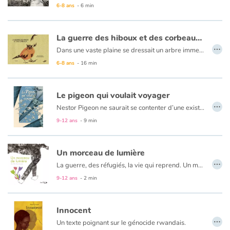
6-8 ans
- 6 min
Blog
La guerre des hiboux et des corbeaux - The War of the owls and the ravens
…
Dans une vaste plaine se dressait un arbre immense et solitaire. Il était habité par plus de mille corbeaux qui y vivaient en harmonie. Les jeunes respectaient les anciens et leur roi gouvernait avec sagesse et bonté…
Actualités
La guerre des corbeaux et des hiboux, transpose dans le monde animal, les mensonges et les ambitions du genre humain. Deux peuples s’affrontent, mais ruse et stratégie permettent de triompher de la brutalité.
6-8 ans
- 16 min
Le texte est en français et en anglais.
Par thématique
Le pigeon qui voulait voyager
…
Rencontres et témoignages
Nestor Pigeon ne saurait se contenter d’une existence ennuyeuse à l’abri d’un vieux pigeonnier. Il rêve d’aventures, de grands espaces et de cités grouillantes.
9-12 ans
- 9 min
Contes d'ici et d'ailleurs
Un morceau de lumière
Autour de la lecture
…
La guerre, des réfugiés, la vie qui reprend. Un morceau de lumière est un album poétique et optimiste sur la résilience.
Apprendre à lire
9-12 ans
- 2 min
Livre audio
Innocent
…
Un texte poignant sur le génocide rwandais.
Activités et ateliers