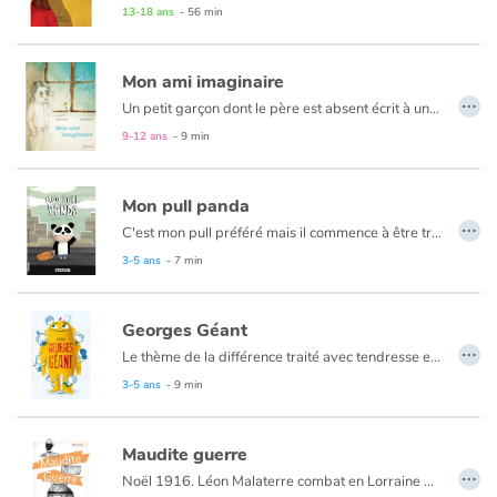
Courir. Je cours en avant d’un passé qui me poursuit. Je cours depuis 1994. J’étais enfant. Tutsi. Au Rwanda, tout le monde courait. On courait, on tombait, on se cachait. Hutus contre Tutsis. Tutsis contre Hutus. Et les blancs. Et les militaires. J’ai perdu ma famille. J’ai perdu mes frères. J’ai vu l’horreur des hommes. Je cours pour ne pas qu’elle me rattrape. Et pourtant je suis Innocent.
13-18 ans
- 56 min
Apprendre les langues
Mon ami imaginaire
…
Dyslexie, troubles de la lecture
Un petit garçon dont le père est absent écrit à un ami imaginaire. Celui-ci lui répond. D’échange de correspondance en confidences mutuelles, émotions et pensées se tissent autour d’un lien de réciprocité fort. Une histoire sensible, touchante, à hauteur d’enfant, où les petits détails de la vie quotidienne côtoient de grandes questions. La finesse des illustrations de Sandrine Kao laisse affleurer à chaque page l’émotion contenue par les personnages dans leurs lettres.
9-12 ans
- 9 min
Nos listes de lecture
Mon pull panda
Les plus lus
…
C'est mon pull préféré mais il commence à être trop petit. Maman m'a proposé de le donner. Les vêtements porte-bonheur il faut les partager. Et puis un matin, j'ai vu un panda et sous la capuche, j'ai vu une fille.
3-5 ans
- 7 min
Coups de coeur
Georges Géant
…
Le thème de la différence traité avec tendresse et humour. Mais aussi celui du rôle joué par ceux qui viennent en aide aux victimes de guerre.
3-5 ans
- 9 min
Maudite guerre
…
Noël 1916. Léon Malaterre combat en Lorraine dans les tranchées. Les lettres de Louison, sa femme, lui permettent de résister à cette maudite guerre et elles lui apportent également un éclairage sur ce que vivent les femmes de l’arrière, dans son Tarn natal. Mais Louison, féministe avant l’heure, lui envoie également des articles de presse de Marcelle Capy... Cette femme étonnante a subi la censure pour ses textes militants. Elle parle de paix ; elle soutient les poilus, défend les femmes et fustige les planqués. Quand elle tente de publier son livre : « Une voix de femme dans la Mêlée », la censure lui répond : « Si ce texte avait été écrit par un homme… Mais si on laisse parler les femmes, où irons-nous ? »