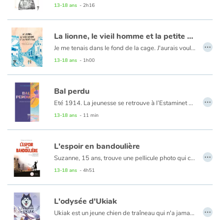
13-18 ans
- 2h16
La lionne, le vieil homme et la petite fille
…
Je me tenais dans le fond de la cage. J'aurais voulu pousser le mur de béton et passer au travers des barreaux. J'ai fermé les yeux. J'aurais voulu me réveiller là-bas, en Afrique, au beau milieu de la savane où, avant, je courais en toute liberté." Dans un zoo d'une grande ville du Moyen-Orient en proie à la guerre, Labiwa la lionne est piégée dans sa cage. Maya, la petite fille, et le vieil Hamid parviendront-ils à la délivrer ?
13-18 ans
- 1h00
Bal perdu
…
Eté 1914. La jeunesse se retrouve à l’Estaminet en bord de Seine pour de joyeuses journées d’insouciance et d’amitié, loin de la guerre qui menace. Jusqu’à ce fameux 31 juillet...
13-18 ans
- 11 min
L'espoir en bandoulière
…
Suzanne, 15 ans, trouve une pellicule photo qui contient un document en allemand. Celui-ci semble fortement intéresser le chef de la Gestapo. Lorsque Suzanne entre dans la Résistance débute alors pour elle une nouvelle vie, aventureuse et clandestine. En septembre 1943, les Alliés bombardent Nantes tandis que son frère s’engage dans la Milice et que la Gestapo recherche toujours la pellicule…
13-18 ans
- 4h51
L'odysée d'Ukiak
…
Ukiak est un jeune chien de traîneau qui n'a jamais connu que son Alaska.