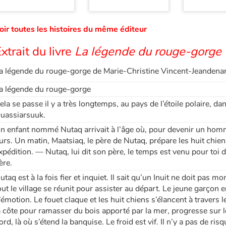
oir toutes les histoires du même éditeur
xtrait du livre
La légende du rouge-gorge
a légende du rouge-gorge de Marie-Christine Vincent-Jeandenan
a légende du rouge-gorge
ela se passe il y a très longtemps, au pays de l’étoile polaire, dans
uassiarsuuk.
n enfant nommé Nutaq arrivait à l’âge où, pour devenir un homm
urs. Un matin, Maatsiaq, le père de Nutaq, prépare les huit chien
xpédition. — Nutaq, lui dit son père, le temps est venu pour toi d
ère.
utaq est à la fois fier et inquiet. Il sait qu’un Inuit ne doit pas m
out le village se réunit pour assister au départ. Le jeune garç
’émotion. Le fouet claque et les huit chiens s’élancent à travers 
a côte pour ramasser du bois apporté par la mer, progresse sur l
ord, là où s’étend la banquise. Le froid est vif. Il n’y a pas de ri