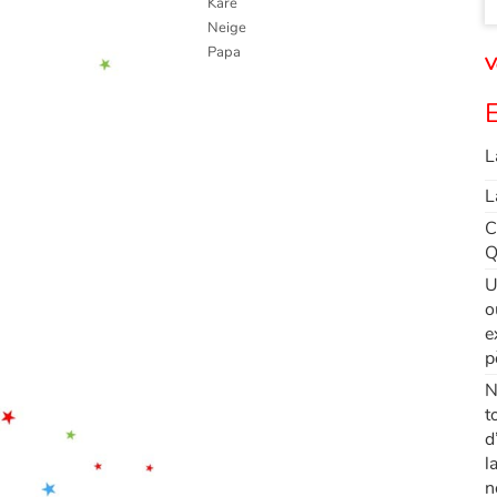
Karé
Neige
Papa
V
E
L
L
C
Q
U
o
e
p
N
t
d
l
n