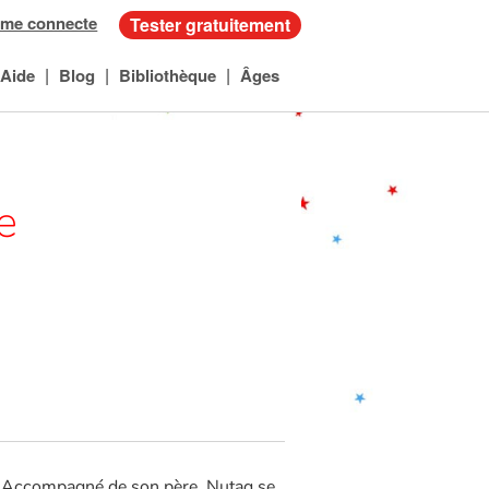
 me connecte
Tester gratuitement
|
|
|
Aide
Blog
Bibliothèque
Âges
e
urs. Accompagné de son père, Nutaq se