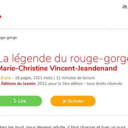
Je
uge-gorge
La légende du rouge-gorg
Marie-Christine Vincent-Jeandenand
-8 ans
-
16 pages, 1311 mots | 11 minutes de lecture
©
Éditions du Jasmin
, 2012
, pour la 1ère édition - tous droits réservés
Lire
Ecouter
hez les Inuit, pour devenir adulte, il faut chasser et tuer un o