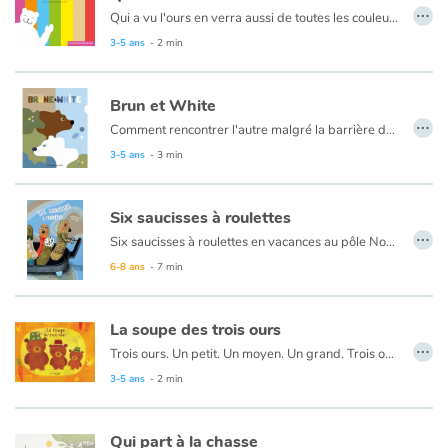
…
Qui a vu l'ours en verra aussi de toutes les couleurs. Ce kamishibaï, destiné aux tout petits, nous fait découvrir les couleurs par les facéties d'un ours blanc. L’intérêt de ce kamishibaï est de montrer non seulement les couleurs primaires mais aussi d'autres plus rares, le kaki, le moutarde, ainsi que les nuances.
3-5 ans
- 2 min
Brun et White
…
Comment rencontrer l'autre malgré la barrière de la langue ?
Le texte est en français et en anglais.
3-5 ans
- 3 min
Six saucisses à roulettes
…
Six saucisses à roulettes en vacances au pôle Nord, grelots grelottant sous le vent menaçant. Six saucisses à roulettes en vacances au Pôle Nord cherchaient un abri pour y passer la nuit.
6-8 ans
- 7 min
La soupe des trois ours
…
Trois ours. Un petit. Un moyen. Un grand. Trois ours s’en vont à la pêche, puis chercher des carottes et puiser de l’eau. Pourquoi ? Pour faire une bonne soupe évidemment.
3-5 ans
- 2 min
Qui part à la chasse