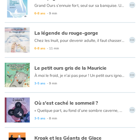
…
Grand Ours s’ennuie fort, seul sur sa banquise. Un jour, sa canne à pêche à la main, il voit passer un gros morceau de glace sur lequel est posée une petite chose toute colorée. Jamais ici il n’a rien vu de pareil ! Ici, tout est blanc. D’où peut bien venir cette chose étrange ? Et hop ! Ni une, ni deux, Grand Ours saute sur le bout de glace et part à la dérive avec la petite chose rouge, verte et bleue. C’est le début d’une grande aventure à la rencontre de nouveaux amis, à la découverte de paysages merveilleux et lointains.
6-8 ans
- 9 min
La légende du rouge-gorge
…
Chez les Inuit, pour devenir adulte, il faut chasser et tuer un ours. Accompagné de son père, Nutaq se lance sur les traces d’un ours blanc. Malgré la fatigue, il doit rester vigilant. Le danger guette. Heureusement, il peut compter sur l’aide inattendue d’un petit oiseau bien étrange…
6-8 ans
- 11 min
Le petit ours gris de la Mauricie
…
À moi le froid, je n’ai pas peur ! Un petit ours ignore les conseils de ses parents et choisit de passer l’hiver loin de sa tanière. Libre, il fait la fête avec les oiseaux, les renards et les chevreuils. Mais le printemps est bien loin ! Rempli d’illustrations vivantes et raffinées, le livre est un hommage à la grande forêt québécoise, à ses arbres et à ses animaux. Les dix pièces musicales créées spécialement par Edgar Bori pour accompagner le conte suivent les aventures de l’ourson et de ses amis sur des airs circassiens, traditionnels ou jazz. Au rythme des saisons et des chansons, petit ourson deviendra grand!
Coup de cœur jeunesse Charles-Cros : Les chansons oscillent entre la ballade poétique et la comptine entraînante et plairont autant aux petits qu’aux parents.
3-5 ans
- 9 min
Où s'est caché le sommeil ?
…
« Quelque part, au fond d’une sombre caverne, dormait toute une famille d’ours noirs. Le papa, la maman et les quatre petits oursons. Ah ! Mais non… L’un des quatre oursons ne dormait pas. Pourtant, il y avait longtemps que sa famille s’était endormie. Plusieurs nuits. Et elle allait dormir encore très longtemps. Jusqu’au printemps. Le petit ours avait tout essayé. Se coucher d’un côté, puis de l’autre. Sur le ventre, sur le dos. La tête en bas, les pieds en haut. »
L’histoire tendre et sensible d’un petit ourson qui n’arrive pas à trouver le sommeil et qui découvrira que parfois le sommeil se cache là où on ne le cherche pas.
3-5 ans
- 8 min
Kroak et les Géants de Glace