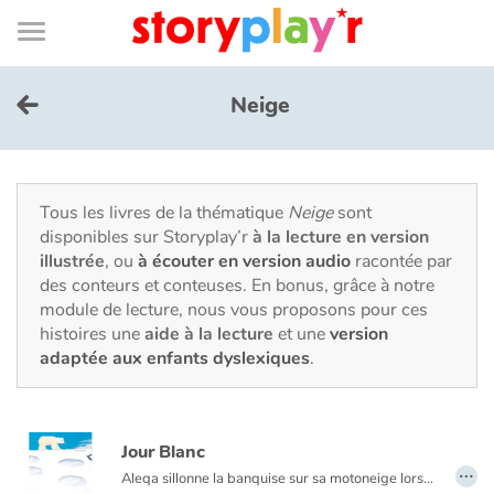
Connexion
Menu
Contenu
Recherche
Bibliothèque
Bas
de
page
Menu
➜
EN
Neige
Je me connecte
Tester gratuitement
Tous les livres de la thématique
Neige
sont
disponibles sur Storyplay’r
à la lecture en version
illustrée
, ou
à écouter en version audio
racontée par
Bibliothèque
des conteurs et conteuses. En bonus, grâce à notre
module de lecture, nous vous proposons pour ces
histoires une
aide à la lecture
et une
version
Prix
adaptée aux enfants dyslexiques
.
Accueil
Jour Blanc
Contes d'ici et d'ailleurs
…
Aleqa sillonne la banquise sur sa motoneige lorsqu'elle tombe sur une oursonne blessée. Elle lui porte secours, la met à l'abri, l'observe prendre des forces en même temps que son propre ventre s'arrondit. Mais le prédateur aux trousses de l'oursonne n'a pas dit son dernier mot.