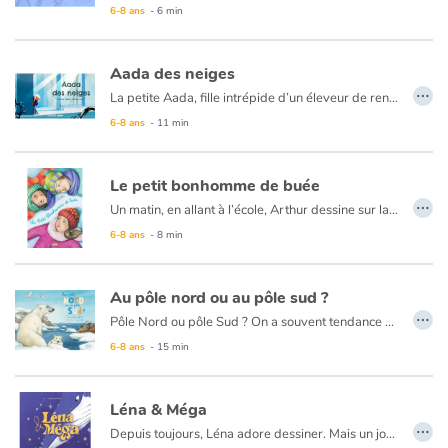
6-8 ans
- 6 min
Ce livre est disponible en anglais :
36 - Moko : The white curtain
Aada des neiges
…
La petite Aada, fille intrépide d’un éleveur de rennes, vit dans un village au bord d’un grand lac de glace de Laponie. Un jour, la petite fille perçoit un mouvement intrigant près de la rive, et, bravant l’interdiction formelle de son père, penche la tête au-dessus de l’eau…
6-8 ans
- 11 min
Le petit bonhomme de buée
…
Un matin, en allant à l’école, Arthur dessine sur la vitre de la voiture un petit bonhomme de buée. Ce petit bonhomme, qui n’a pas envie de disparaître, se glisse par la fenêtre restée entrouverte, et rejoint l’enfant dans sa classe. Daphné, en l’apercevant, le dessine à son tour. C’est ainsi que, passant de l’imaginaire d’un enfant à l’autre, il deviendra un petit bonhomme de craie, de sable, de papier et enfin un bonhomme de neige. Il sait bien qu’il finira par fondre mais qui sait ? Peut-être deviendra-t-il petit bonhomme de pâte à modeler ?
Avec son allure de conte de randonnée, ce texte doux et plein d’espoir nous raconte une jolie chaîne de solidarité pour que ce petit bonhomme si fragile ne disparaisse jamais et continue à évoluer pour l’éternité.
6-8 ans
- 8 min
Au pôle nord ou au pôle sud ?
…
Pôle Nord ou pôle Sud ? On a souvent tendance à les confondre. Tous les deux aux extrémités de la Terre, ils sont souvent couverts de glace et leurs noms sont assez similaires : Arctique et Antarctique !
Avec des records de froid, le pôle Sud est pratiquement inhabité. C'est dans les eaux antarctiques que la vie bat son plein !
6-8 ans
- 15 min
Au contraire, le pôle Nord abrite de nombreuses espèces de plantes, d'animaux, d'insectes aussi bien sur terre que dans ses mers. Des humains ont même réussi à s'établir harmonieusement dans cette région glaciale !
Léna & Méga
…
Depuis toujours, Léna adore dessiner. Mais un jour, elle regarde l'un de ses dessins d'un mauvais œil et perd confiance en elle. Comparé à d'autres, elle le trouve bien trop enfantin ! Déçue, elle déchire son dessin et s'en va se coucher.