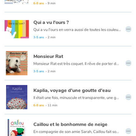
6-8 ans
- 9 min
Qui a vu l'ours ?
…
Qui a vu l'ours en verra aussi de toutes les couleurs. Ce kamishibaï, destiné aux tout petits, nous fait découvrir les couleurs par les facéties d'un ours blanc. L’intérêt de ce kamishibaï est de montrer non seulement les couleurs primaires mais aussi d'autres plus rares, le kaki, le moutarde, ainsi que les nuances.
3-5 ans
- 2 min
Monsieur Rat
…
Monsieur Rat est très coquet. Il rêve de porter des moustaches exceptionnelles. Mais cela ne sera pas sans effets secondaires qui vont l’entraîner au bout du monde.
3-5 ans
- 2 min
Kaplia, voyage d'une goutte d'eau
…
Il était une fois, minuscule et transparente, une goutte d'eau nommée Kaplia... Ceci est l'histoire de son voyage à travers les saisons.
6-8 ans
- 11 min
Caillou et le bonhomme de neige
…
En compagnie de son amie Sarah, Caillou fait son premier bonhomme de neige.