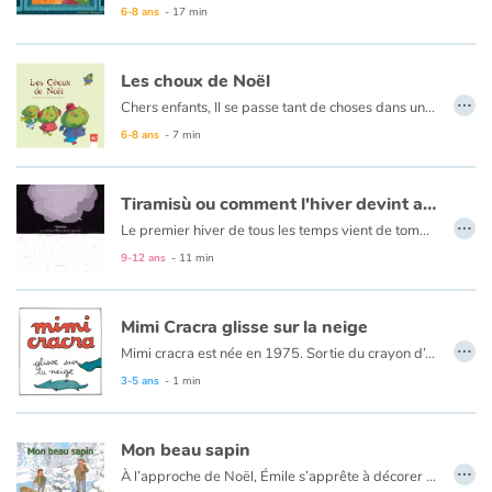
6-8 ans
- 17 min
Apprendre les langues
Les choux de Noël
…
Dyslexie, troubles de la lecture
Chers enfants, Il se passe tant de choses dans un potager, qu'on peut à peine l'imaginer ! Depuis quelque temps, Dr Navet et Sir Poireau, deux singuliers détectives, volent au secours des habitants du potager. Au cours de leurs enquêtes, ils résolvent énigmes et secrets. Savez-vous pourquoi les dix petits choux ont disparu un soir de Noël ? Ils vous attendent pour vous emmener avec eux et vous conter leurs aventures en détail. Place aux surprises...
6-8 ans
- 7 min
Nos listes de lecture
Tiramisù ou comment l'hiver devint agréable
Les plus lus
…
Le premier hiver de tous les temps vient de tomber sur le petit village de la péninsule. La population est désespérée. Bepi Biscotto, l'inventeur fantaisiste et gourmand du village, trouve dans les étoiles le moyen de ramener le sourire sur toutes les lèvres.
9-12 ans
- 11 min
Coups de coeur
Mimi Cracra glisse sur la neige
…
Mimi cracra est née en 1975. Sortie du crayon d’Agnès Rosenstiehl pour le magazine “Pomme d’api”, cette petite fille aux joues roses et cheveux bruns à laquelle il est facile de s’identifier nous entraîne avec humour dans ses aventures quotidiennes.
3-5 ans
- 1 min
Mon beau sapin
…
À l’approche de Noël, Émile s’apprête à décorer le sapin qui ornera le salon pour cette fête tant attendue. Alors qu’il projette d’utiliser de belles pommes rouges pour la décoration, il s’aperçoit avec ses amis qu’il est impossible d’en trouver au village. Chacun va recourir à son imagination et à sa créativité, jusqu’à aller demander l’aide du Père Augustin, un drôle de personnage. Noël arrive à grand pas, comment vont se débrouiller ces petits garnements.