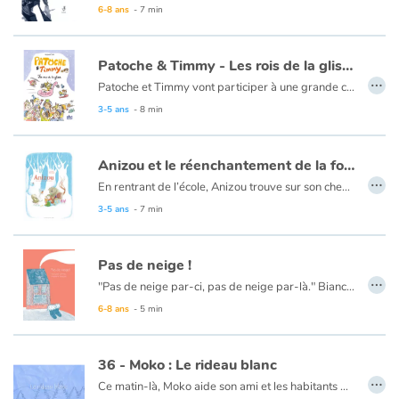
Dans des teintes allant du noir au bleu, les images virtuoses de Cécile Serres accompagnent le texte sensible de Niels Thorez sur une thématique d’actualité : réchauffement climatique et menace des espèces, en particulier l’ours blanc.
6-8 ans
- 7 min
Patoche & Timmy - Les rois de la glisse
…
Patoche et Timmy vont participer à une grande compétition de luge à la montagne. Pour mettre toutes les chances de leur côté, ils doivent bien s’équiper. Direction : la boutique de sports ! Mais problème, il ne reste plus qu'une luge en vente... Ni une, ni deux, on prend ce qu'il y a, le temps presse... Le public est au rendez-vous, SNOW TV retransmet le grand événement… et c’est parti !
Dans son bolide fendant l’air, Patoche prend un départ d'enfer. Les autres participants, tous avides de victoire par tous les moyens, le suivent de près... Mais Timmy veille au grain. Qui passera la ligne d'arrivée en premier ?
3-5 ans
- 8 min
Anizou et le réenchantement de la forêt
…
En rentrant de l’école, Anizou trouve sur son chemin un livre abandonné par un troll. Page après page, elle nomme les animaux qu’elle découvre, et ceux-ci surgissent aussitôt pour peupler autour d’elle le paysage recouvert par la neige. Ainsi va-t-elle réenchanter la forêt qui cesse alors de lui paraître vide et silencieuse.
Au-delà de cette simple rencontre, improbable et fantastique, Jennifer Dalrymple évoque, avec beaucoup de finesse, les liens rompus avec la nature, à laquelle nous appartenons pleinement et dont nous nous sommes extraits. Pour renouer ces liens, il suffit déjà de prêter un minimum d’attention à nos voisins non-humains : (re)connaître, c’est (sa)voir et entendre.
3-5 ans
- 7 min
Pas de neige !
…
"Pas de neige par-ci, pas de neige par-là." Bianca se demande bien pourquoi ses amis répètent ce refrain en soupirant, le nez collé à la fenêtre. Jusqu’à ce que… le ciel se détache en petits morceaux blancs, comme dans une fête !
6-8 ans
- 5 min
36 - Moko : Le rideau blanc
…
Ce matin-là, Moko aide son ami et les habitants du village à couper du bois pour se chauffer. La neige se met à tomber. Alarick le rejoint et le somme de regagner le village, mais Moko veut connaître le secret de la neige. Il marche en direction de la montagne. Arrivé au sommet, il voit le vent agiter de grands arbres d’où s’échappent des nuages de flocons. Une tempête se lève, et barre sa route comme un immense rideau. Moko supplie la montagne de le laisser redescendre, jurant qu’il ne dirait rien de son secret. La tempête se calme et lorsqu’à son retour Alarick lui demande ce qu’il a découvert, Moko lui confie que le secret de la montagne ne doit pas être dévoilé…