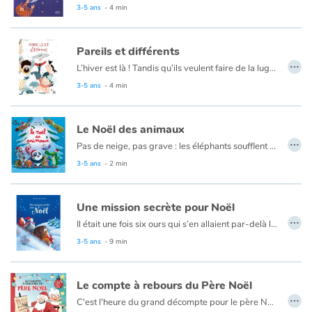
3-5 ans
- 4 min
Pareils et différents
…
L’hiver est là ! Tandis qu’ils veulent faire de la luge, les jumeaux se demandent : peut-on tout faire pareil ? Qu’est-ce que ça fait d’être différents ? C’est quoi, l’égalité ? Avec leurs deux papas, Hic et Nunc vont passer une journée remplie de neige et de questions.
3-5 ans
- 4 min
Le Noël des animaux
…
Pas de neige, pas grave : les éléphants soufflent des confettis blancs par leur trompe et la magie opère. Les grenouilles s'égosillent en chantant Petit Papa Noël. Les vaches essaient de passer par la cheminée. Les petits crocos mangent les cadeaux, le hibou nous chouette à tous un joyeux Noël ! Éclats de rire et poésie au rendez-vous.
3-5 ans
- 2 min
Une mission secrète pour Noël
…
Il était une fois six ours qui s’en allaient par-delà la forêt, six frères bien nommés : Valeureux, Rêveur, Gourmand, Coquin, Frileux et Petit. Où allaient-ils par cet après-midi glacial d’hiver ? Certains chuchotaient qu’ils avaient une mission secrète, une mission secrète pour Noël...
3-5 ans
- 9 min
Le compte à rebours du Père Noël
…
C'est l'heure du grand décompte pour le père Noël et ses lutins ! Sapin turlupin ! C'est le 1er décembre et voilà que les premières lettres arrivent déjà au pôle Nord. Il est grand temps pour le père Noël, la mère Noël, les lutins et les rennes de mettre en branle les préparatifs pour la grande fête de Noël. Tous les jours, à partir du 1er décembre jusqu'à la veille de Noël, les enfants pourront lire une courte histoire qui les entraînera dans les coulisses de l'atelier de jouets du père Noël. Il y a tant de choses à faire...