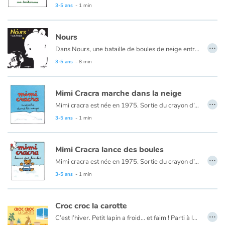
3-5 ans
- 1 min
Catalogue anglais
Nours
…
Dans Nours, une bataille de boules de neige entre deux enfants va prendre un tournant surprenant !
3-5 ans
- 8 min
Contraste +
Aide
Mimi Cracra marche dans la neige
…
Mimi cracra est née en 1975. Sortie du crayon d’Agnès Rosenstiehl pour le magazine “Pomme d’api”, cette petite fille aux joues roses et cheveux bruns à laquelle il est facile de s’identifier nous entraîne avec humour dans ses aventures quotidiennes.
Accueil
3-5 ans
- 1 min
Famille
Mimi Cracra lance des boules
…
Mimi cracra est née en 1975. Sortie du crayon d’Agnès Rosenstiehl pour le magazine “Pomme d’api”, cette petite fille aux joues roses et cheveux bruns à laquelle il est facile de s’identifier nous entraîne avec humour dans ses aventures quotidiennes.
Écoles
3-5 ans
- 1 min
Médiathèques
Croc croc la carotte
…
Vidéos & Tutoriaux
C’est l’hiver. Petit lapin a froid… et faim ! Parti à la recherche de nourriture, il trouve deux carottes sous la neige. Quel bonheur ! Mais c’est une de trop. Elle sera pour son ami Petit singe qui doit avoir froid… et faim. Toc ! Toc ! Comme Petit singe n’est pas chez lui, Petit lapin dépose la carotte sur la table. En fait, Petit singe vient de trouver trois cacahuètes et les a mangées. Rentrant chez lui, il découvre la carotte. « Sans doute le cadeau d’un ami ! ».