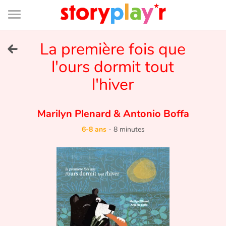
Connexion
Menu
Contenu
Recherche
Bibliothèque
Bas
de
page
Menu
➜
La première fois que
EN
l'ours dormit tout
Je me connecte
l'hiver
Tester gratuitement
Marilyn Plenard
&
Antonio Boffa
Bibliothèque
6-8 ans
-
8 minutes
Prix
Accueil
Contes d'ici et d'ailleurs