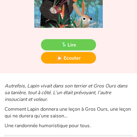
Fable, mythe, littérature et poésie
Princesses et princes, rois, reines et dragons
Ogres, monstres et sorcières
Lire
Héroïnes et héros
Ecouter
Écologie, nature, saisons
Les animaux
Autrefois, Lapin vivait dans son terrier et Gros Ours dans
sa tanière, tout à côté. L’un était prévoyant, l’autre
Voyage, épopée, enquête, aventure
insouciant et voleur.
Autour du monde
Comment Lapin donnera une leçon à Gros Ours, une leçon
qui ne durera qu’une saison…
Apprentissage
Une randonnée humoristique pour tous.