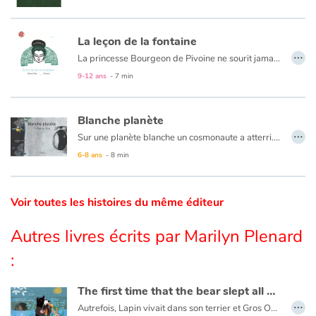
Catalogue anglais
La leçon de la fontaine
…
La princesse Bourgeon de Pivoine ne sourit jamais. Son père, l'Empereur, Grand Dragon de Chine, se met en quatre pour la dérider. Mais la princesse reste de marbre jusqu'au jour où elle tombe en arrêt devant une fontaine. Qui lui ouvrira les yeux ?
9-12 ans
- 7 min
Contraste +
Blanche planète
Aide
…
Sur une planète blanche un cosmonaute a atterri. Il va explorer les lieux et découvrir ses habitants et leur mode de vie qui n'est pas sans rappeler le nôtre et pour cause…
6-8 ans
- 8 min
Accueil
Famille
Voir toutes les histoires du même éditeur
Autres livres écrits par Marilyn Plenard
Écoles
:
Médiathèques
The first time that the bear slept all winter
…
Vidéos & Tutoriaux
Autrefois, Lapin vivait dans son terrier et Gros Ours dans sa tanière, tout à côté. L’un était prévoyant, l’autre insouciant et voleur.