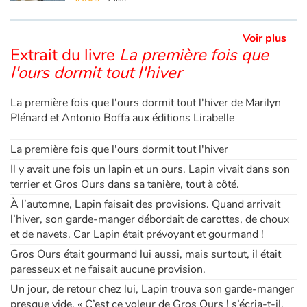
Le texte est en français et en anglais.
Apprendre les langues
Voir plus
Extrait du livre
La première fois que
Dyslexie, troubles de la lecture
l'ours dormit tout l'hiver
Nos listes de lecture
La première fois que l'ours dormit tout l'hiver de Marilyn
Plénard et Antonio Boffa aux éditions Lirabelle
Les plus lus
La première fois que l'ours dormit tout l'hiver
Coups de coeur
Il y avait une fois un lapin et un ours. Lapin vivait dans son
terrier et Gros Ours dans sa tanière, tout à côté.
À l’automne, Lapin faisait des provisions. Quand arrivait
l’hiver, son garde-manger débordait de carottes, de choux
et de navets. Car Lapin était prévoyant et gourmand !
Gros Ours était gourmand lui aussi, mais surtout, il était
paresseux et ne faisait aucune provision.
Un jour, de retour chez lui, Lapin trouva son garde-manger
presque vide. « C’est ce voleur de Gros Ours ! s’écria-t-il,