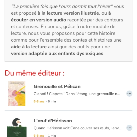
Art, espace, activité
"La première fois que l'ours dormit tout l'hiver"
vous
est proposé
à la lecture version illustrée
, ou
à
Documentaires
écouter en version audio
racontée par des conteurs
et conteuses. En bonus, grâce à notre module de
En famille
lecture, nous vous proposons pour cette histoire
comme pour l’ensemble des contes et histoires une
Quotidien et loisirs
aide à la lecture
ainsi que des outils pour une
version adaptée aux enfants dyslexiques
.
À l'école
Du même éditeur :
Fêtes et évènements
Grenouille et Pélican
…
Amour et amitié
Clapoti ! Clapota ! Dans l’étang, une grenouille nage. Passe un pélican qui, d’un coup de bec, la met sans sa poche. Mais bientôt le pélican se désespère : « Je suis affamé ! La pêche a été bien maigre et cette grenouille ne calmera pas ma faim ! ». « Attends Pélican ! » dit la grenouille qui a tout entendu. Laisse-moi m’en aller et je te promets que je grossirai. Pélican se laisse fléchir et décide d'attendre que la grenouille grossisse. Mais le temps passe et la grenouille ne grossit pas…
6-8 ans
- 9 min
Sujets de société
L'œuf d'Hérisson
Émotions et sentiments
…
Quand Hérisson voit Cane couver ses œufs, l'envie lui vient de couver à son tour pour avoir un petit. Hérisson est raillé par ses pairs…
Formats et illustrations
6-8 ans
- 1 min