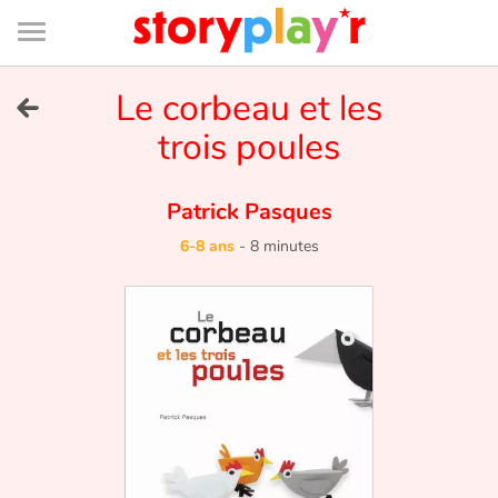
Connexion
Menu
Contenu
Recherche
Bibliothèque
Bas
de
page
Menu
➜
Le corbeau et les
EN
trois poules
Je me connecte
Patrick Pasques
Tester gratuitement
6-8 ans
-
8 minutes
Bibliothèque
Prix
Accueil
Contes d'ici et d'ailleurs