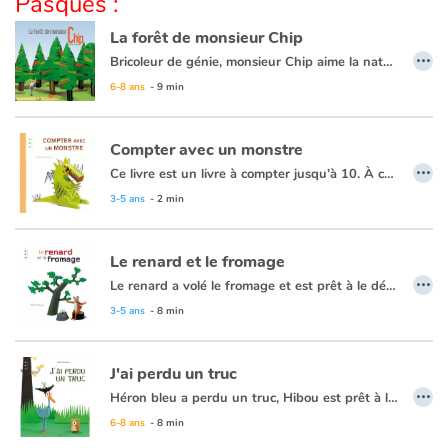
Pasques :
La forêt de monsieur Chip
Apprendre les langues
…
B
ricoleur de génie, monsieur Chip aime la nature et le chant des oiseaux. Mais pour construire sa petite maison, et surtout ses nombreuses extensions, il va ratiboiser toute la forêt et faire fuir tous les animaux.
6-8 ans
- 9 min
Dyslexie, troubles de la lecture
Nos listes de lecture
Compter avec un monstre
…
Ce livre est un livre à compter jusqu’à 10. À chaque nombre est associé un même nombre d’éléments sur le monstre (griffes, ailes, dents...). Il se transforme en monstre de plus en plus « horrible » à mesure que le livre progresse.
Les plus lus
3-5 ans
- 2 min
Coups de coeur
Le renard et le fromage
…
Le renard a volé le fromage et est prêt à le déguster. Mais des mouches, un monstre, un aigle, un taureau ou encore des fourmis viennent contrarier son repas...
3-5 ans
- 8 min
J'ai perdu un truc
…
Héron bleu a perdu un truc, Hibou est prêt à l’aider à le retrouver. Cependant Héron bleu n’est pas très clair pour lui décrire le fameux truc. Les voilà partis dans la forêt à la rencontre de personnages divers et variés, tous sortis d’histoires, contes ou fables dont le lecteur se régalera de les reconnaître ou pas. Car certains sont bizarres, un peu comme le truc à retrouver.
6-8 ans
- 8 min