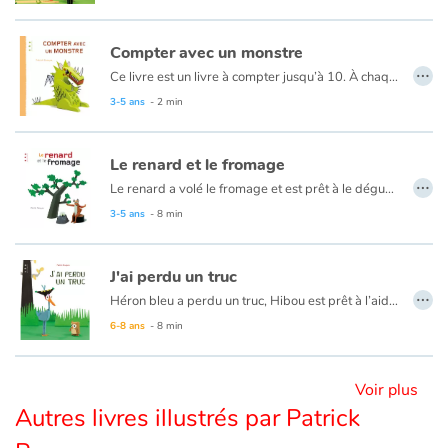
Compter avec un monstre
Blog
…
Ce livre est un livre à compter jusqu’à 10. À chaque nombre est associé un même nombre d’éléments sur le monstre (griffes, ailes, dents...). Il se transforme en monstre de plus en plus « horrible » à mesure que le livre progresse.
Actualités
3-5 ans
- 2 min
Par thématique
Le renard et le fromage
…
Le renard a volé le fromage et est prêt à le déguster. Mais des mouches, un monstre, un aigle, un taureau ou encore des fourmis viennent contrarier son repas...
Rencontres et témoignages
3-5 ans
- 8 min
Contes d'ici et d'ailleurs
J'ai perdu un truc
…
Autour de la lecture
Héron bleu a perdu un truc, Hibou est prêt à l’aider à le retrouver. Cependant Héron bleu n’est pas très clair pour lui décrire le fameux truc. Les voilà partis dans la forêt à la rencontre de personnages divers et variés, tous sortis d’histoires, contes ou fables dont le lecteur se régalera de les reconnaître ou pas. Car certains sont bizarres, un peu comme le truc à retrouver.
6-8 ans
- 8 min
Apprendre à lire
Voir plus
Livre audio
Autres livres illustrés par Patrick
Activités et ateliers