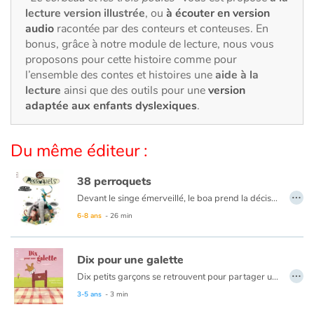
Art, espace, activité
lecture version illustrée
, ou
à écouter en version
audio
racontée par des conteurs et conteuses. En
Documentaires
bonus, grâce à notre module de lecture, nous vous
proposons pour cette histoire comme pour
En famille
l’ensemble des contes et histoires une
aide à la
lecture
ainsi que des outils pour une
version
adaptée aux enfants dyslexiques
.
Quotidien et loisirs
À l'école
Du même éditeur :
Fêtes et évènements
38 perroquets
…
Devant le singe émerveillé, le boa prend la décision de se mesurer. Le singe propose de l’aider : Plies-toi en deux puis en quatre, c’est simple, ta taille est égale à deux fois ta moitié ou à quatre fois la moitié de ta moitié. Le boa n’est pas satisfait, il se sent entier et non pas moitié. Entrent en scène l’éléphanteau plutôt débonnaire et le perroquet très sûr de lui. Pour mesurer un boa, dit-il, il faut commencer par la queue. Mais ne voyant plus la tête, le doute s’empare des trois animaux : et si le boa était déchiré ? Alerté par des sensations bizarres, le boa vient rappeler à ses amis qu’il désire être mesuré et non vérifié. Le perroquet a alors une idée lumineuse…
Amour et amitié
6-8 ans
- 26 min
Sujets de société
Dix pour une galette
…
Émotions et sentiments
Dix petits garçons se retrouvent pour partager une galette. Passe encore qu’il n’y ait pas de reine potentielle dans l’assemblée, mais pas de fève, c’est triste. Ils vont prendre les choses en main pour que cette histoire se termine bien...
3-5 ans
- 3 min
Formats et illustrations