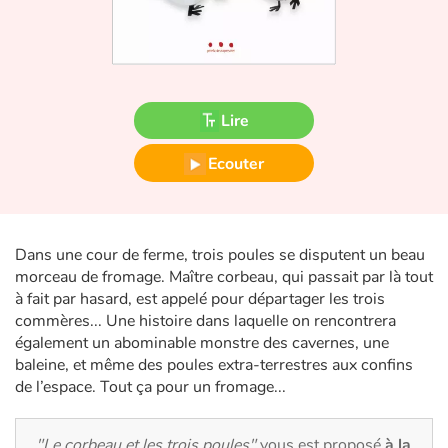
Fable, mythe, littérature et poésie
Princesses et princes, rois, reines et dragons
Ogres, monstres et sorcières
Lire
Héroïnes et héros
Ecouter
Écologie, nature, saisons
Dans une cour de ferme, trois poules se disputent un beau
Les animaux
morceau de fromage. Maître corbeau, qui passait par là tout
à fait par hasard, est appelé pour départager les trois
Voyage, épopée, enquête, aventure
commères... Une histoire dans laquelle on rencontrera
également un abominable monstre des cavernes, une
Autour du monde
baleine, et même des poules extra-terrestres aux confins
de l’espace. Tout ça pour un fromage...
Apprentissage
"Le corbeau et les trois poules"
vous est proposé
à la