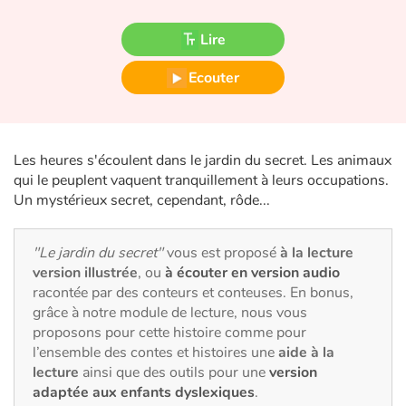
Fable, mythe, littérature et poésie
Lire
Princesses et princes, rois, reines et dragons
Ecouter
Ogres, monstres et sorcières
Héroïnes et héros
Les heures s'écoulent dans le jardin du secret. Les animaux
qui le peuplent vaquent tranquillement à leurs occupations.
Écologie, nature, saisons
Un mystérieux secret, cependant, rôde...
Les animaux
"Le jardin du secret"
vous est proposé
à la lecture
version illustrée
, ou
à écouter en version audio
Voyage, épopée, enquête, aventure
racontée par des conteurs et conteuses. En bonus,
grâce à notre module de lecture, nous vous
Autour du monde
proposons pour cette histoire comme pour
l’ensemble des contes et histoires une
aide à la
Apprentissage
lecture
ainsi que des outils pour une
version
adaptée aux enfants dyslexiques
.