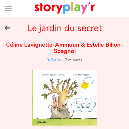
Connexion
Menu
Contenu
Recherche
Bibliothèque
Bas
de
page
Menu
➜
Le jardin du secret
EN
Je me connecte
Céline Lavignette-Ammoun
&
Estelle Billon-
Spagnol
Tester gratuitement
3-5 ans
-
7 minutes
Bibliothèque
Prix
Accueil
Contes d'ici et d'ailleurs