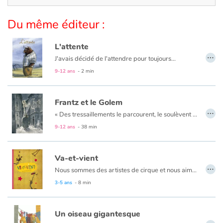
Art, espace, activité
Du même éditeur :
Documentaires
L'attente
En famille
…
J'avais décidé de l'attendre pour toujours...
9-12 ans
- 2 min
Quotidien et loisirs
À l'école
Frantz et le Golem
…
«
Des tressaillements le parcourent, le soulèvent et il se sent comme propulsé dans les airs par une force étrange. Il ouvre les yeux et hagard regarde autour de lui.
Fêtes et évènements
9-12 ans
- 38 min
Amour et amitié
Va-et-vient
…
Nous sommes des artistes de cirque et nous aimons bouger, de-ci, de-là, par ici et par là.
Sujets de société
3-5 ans
- 8 min
Émotions et sentiments
Un oiseau gigantesque
…
Formats et illustrations