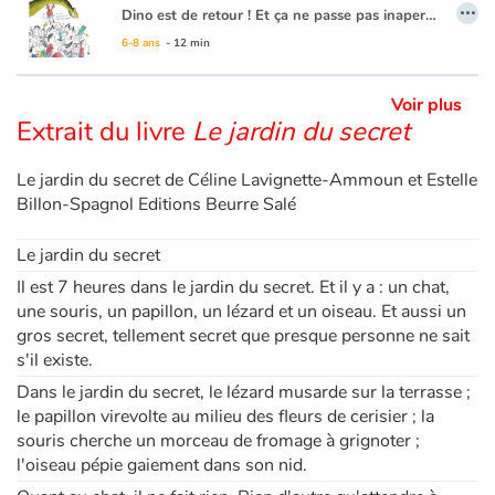
…
Dino est de retour ! Et ça ne passe pas inaperçu, évidemment. La terre tremble, les arbres virevoltent et tout le monde court. Mais soudain Dino tombe raid dans le parc. Il ne bouge plus...
Retrouvez le premier tome ici :
Dino et nous
6-8 ans
- 12 min
Blog
Voir plus
Actualités
Extrait du livre
Le jardin du secret
Par thématique
Le jardin du secret de Céline Lavignette-Ammoun et Estelle
Billon-Spagnol Editions Beurre Salé
Rencontres et témoignages
Le jardin du secret
Contes d'ici et d'ailleurs
Il est 7 heures dans le jardin du secret. Et il y a : un chat,
une souris, un papillon, un lézard et un oiseau. Et aussi un
Autour de la lecture
gros secret, tellement secret que presque personne ne sait
s'il existe.
Apprendre à lire
Dans le jardin du secret, le lézard musarde sur la terrasse ;
le papillon virevolte au milieu des fleurs de cerisier ; la
Livre audio
souris cherche un morceau de fromage à grignoter ;
l'oiseau pépie gaiement dans son nid.
Activités et ateliers