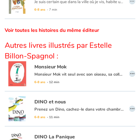
Je suis certain que dans la ville où je vis, habite un animal gigantesque...
6-8 ans
- 7 min
Catalogue anglais
Voir toutes les histoires du même éditeur
Contraste +
Autres livres illustrés par Estelle
Billon-Spagnol :
Aide
Monsieur Mok
…
Accueil
Monsieur Mok vit seul avec son oiseau, sa collection de boîtes et son arbre. Il a décidé de ne plus sortir de chez lui. Jusqu’au jour où…
6-8 ans
- 12 min
Famille
DINO et nous
Écoles
…
Prenez un Dino, cachez-le dans votre chambre et tout devient géant... Surtout les bêtises !
Retrouvez le second tome :
Dino la Panique
6-8 ans
- 11 min
Médiathèques
Vidéos & Tutoriaux
DINO La Panique