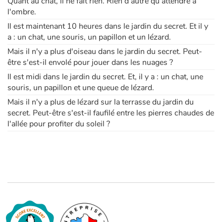
Quant au chat, il ne fait rien. Rien d'autre qu'attendre à
l'ombre.
Apprendre les langues
Il est maintenant 10 heures dans le jardin du secret. Et il y
a : un chat, une souris, un papillon et un lézard.
Dyslexie, troubles de la lecture
Mais il n'y a plus d'oiseau dans le jardin du secret. Peut-
être s'est-il envolé pour jouer dans les nuages ?
Nos listes de lecture
Il est midi dans le jardin du secret. Et, il y a : un chat, une
souris, un papillon et une queue de lézard.
Les plus lus
Mais il n'y a plus de lézard sur la terrasse du jardin du
secret. Peut-être s'est-il faufilé entre les pierres chaudes de
Coups de coeur
l'allée pour profiter du soleil ?