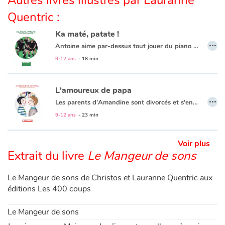
Quentric :
Apprendre les langues
Ka maté, patate !
…
Antoine aime par-dessus tout jouer du piano et écrire des histoires. Un jour pourtant, son père l'inscrit au club de rugby sans lui demander son avis. Une histoire pour découvrir que finalement, le rugby c'est vraiment chouette et que des fois on peut se tromper.
Dyslexie, troubles de la lecture
9-12 ans
- 18 min
Nos listes de lecture
L'amoureux de papa
…
Les plus lus
Les parents d'Amandine sont divorcés et s'entendent très bien. Tout est à sa place dans la vie de la petite fille. Mais un jour son père lui présente son amoureux qui n'est d'autre que Jean, l'instituteur de sa fille. Amandine a bien du mal à accepter l'homosexualité de son père. Pendant un temps, son père choisit de rompre sa relation avec Jean pour ne pas entraver sa relation avec sa fille. Mais grâce à ses copains et à sa mère, Amandine va finir par comprendre : «C'est de l'amour tout ça, juste de l'amour». Et elle va, à l'aide de ses copains provoquer une rencontre entre son père et Jean pour qu'ils renouent leur relation.
9-12 ans
- 23 min
Coups de coeur
Voir plus
Extrait du livre
Le Mangeur de sons
Le Mangeur de sons de Christos et Lauranne Quentric aux
éditions Les 400 coups
Le Mangeur de sons