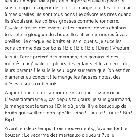
Je suis un ogre. Mais pas de n’importe quelle espèce : je
suis un ogre mangeur de sons. Je mange tous les sons, car
à mes oreilles, ils sont tous bons ! Je dévore les rires quand
ils s’épuisent, les colères grosses comme le tonnerre.
J’avale le fracas des avions et les ronrons de vos chatons.
Je sirote le glouglou des bouteilles et les murmures à vos
oreilles ! Je croque les bruits et les cliquetis, je suce les
sons comme des bonbons ! Bip ! Bip ! Bip ! Ding ! Vraoum !
Je suis l’ogre préféré des mamans, des gamins et des
mémés, car j’avale les pleurs des enfants et les colères de
leurs parents ! Je suis le seul ogre sur terre que l’on est fier
d’amener au concert ! Je mange les fausses notes, des
dièses jusqu’aux bémols…
Aujourd’hui, on me surnomme « Croque-bazar » ou «
L’avale tintamarre », car depuis toujours, je suis gourmand,
je mange tout le temps ! Et là où je vis, il y a beaucoup de
bruits qui éveillent mon appétit. Ding ! Tuuuut ! Tuuut ! Bip !
Bip !
Avant, en deux temps, trois mouvements, j’avalais tout le
boucan : Le vacarme des marteaux-piqueurs ? Je le