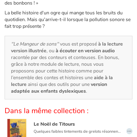
Art, espace, activité
des bonbons ! »
La belle histoire d'un ogre qui mange tous les bruits du
Documentaires
quotidien. Mais qu'arrive-t-il lorsque la pollution sonore se
fait trop présente ?
En famille
"Le Mangeur de sons"
vous est proposé
à la lecture
Quotidien et loisirs
version illustrée
, ou
à écouter en version audio
racontée par des conteurs et conteuses. En bonus,
À l'école
grâce à notre module de lecture, nous vous
proposons pour cette histoire comme pour
Fêtes et évènements
l’ensemble des contes et histoires une
aide à la
lecture
ainsi que des outils pour une
version
Amour et amitié
adaptée aux enfants dyslexiques
.
Sujets de société
Dans la même collection :
Émotions et sentiments
Le Noël de Titours
…
Quelques faibles tintements de grelots résonnent encore au loin, puis le silence envahit la pièce... Quenotte découvre alors un ours en peluche qui ne veut pas être un jouet et qui exige sa maman! Notre courageuse souris décide d'accompagner l'ourson pour la retrouver : une grande aventure les attend! Vous ne regarderez plus jamais les étoiles de la même façon...
Formats et illustrations