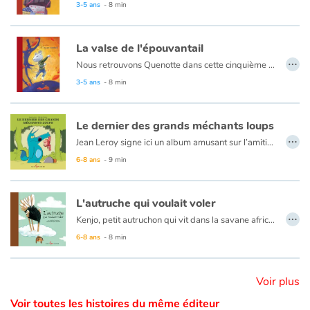
3-5 ans
- 8 min
Catalogue anglais
La valse de l'épouvantail
…
Nous retrouvons Quenotte dans cette cinquième aventure un peu particulière... C'est l'automne : du bruit, une plainte... et un épouvantail qui doit se faire brûler puisque les fermiers trouvent qu'il ne sert plus à rien. Comment la petite souris va-t-elle aider son nouvel ami ?
3-5 ans
- 8 min
Contraste +
Le dernier des grands méchants loups
Aide
…
Jean Leroy signe ici un album amusant sur l’amitié et sur ce qui nous fait peur (ou non), mettant en scène d’un côté, une petite fille qui a tout vu, et de l’autre, un grand méchant loup qui n’effraie plus personne. Au texte amusant et plein de sensibilité, qui multiplie les clins d’œil au Petit Chaperon rouge, se greffent les illustrations vives et spontanées d’Olivier Dutto.
Accueil
6-8 ans
- 9 min
Famille
L'autruche qui voulait voler
…
Kenjo, petit autruchon qui vit dans la savane africaine avec sa famille rêve de voler. Mais une autruche, cela ne vole pas…
Écoles
Un très joli conte magnifiquement illustré qui apprend aux enfants à croire en leurs rêves.
6-8 ans
- 8 min
Médiathèques
Voir plus
Vidéos & Tutoriaux
Voir toutes les histoires du même éditeur