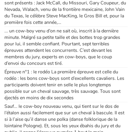
sont présents : Jack McCall, du Missouri, Gary Coupeur, du
Nevada, Walach, venu de la frontière mexicaine, John Vain
du Texas, le célèbre Steve MacKing, le Gros Bill et, pour la
Blog
première fois cette année,...
Actualités
... un cow-boy venu d’on ne sait où, inscrit à la dernière
minute. Malgré sa petite taille et des bottes trop grandes
pour lui, il semble confiant. Pourtant, sept terribles
Par thématique
épreuves attendent les concurrents. C’est devant les
membres du jury, experts en cow-boys, que le coup
Rencontres et témoignages
d’envoi du concours est tiré.
Épreuve n°1 : le rodéo La première épreuve est celle du
Contes d'ici et d'ailleurs
rodéo : les bons cow-boys sont d’excellents cavaliers. Les
participants doivent tenir en selle le plus longtemps
Autour de la lecture
possible sur un cheval sauvage, très sauvage. Tous sont
éjectés en moins de dix secondes
Apprendre à lire
Sauf... le cow-boy nouveau venu, qui tient sur le dos de
l’étalon aussi facilement que sur un cheval à bascule. Il est
Livre audio
si à l’aise qu’il danse une polka (danse folklorique de la
lointaine Pologne). Et, sous les yeux ébahis du jury et du
Activités et ateliers