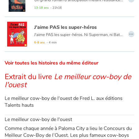
6 novembre 2052, le premier nourrisson venu au monde avec une écaille sur la nuque fut répertorié en Alabama. Il s’agissait d’une petite fille nommée Nell Chelsea Donovan. Ce bébé α, affecté de ce qui ressemblait à une mutation génétique, ouvrait la voie à une forme d’adaptation des humains au monde aquatique. Près de cinquante ans plus tard, en janvier 2100, Floée 84Aα s’apprête à affronter trente-neuf autres porteurs d’écaille dans une compétition où tous les coups sont permis. Si elle est sélectionnée, elle deviendra équipière à vie au service de la cité sous-marine Oxcean, fondée par un messie autoproclamé d’une écologie radicale, promoteur d’une humanité nouvelle.
13-18 ans
- 21h16
Catalogue anglais
J'aime PAS les super-héros
…
J'aime PAS les super-héros. Ni Superman, ni Batman, ni doberman, ni frangipane, ni Jordan, qui crâne dans la cour de récré ! L'autre jour, il a même déclaré que son père était un super-héros en mission secrète. N'importe quoi !
Contraste +
6-8 ans
- 4 min
Aide
Voir toutes les histoires du même éditeur
Accueil
Extrait du livre
Le meilleur cow-boy de
l'ouest
Famille
Le meilleur cow-boy de l'ouest de Fred L. aux éditions
Écoles
Talents hauts
Médiathèques
Le meilleur cow-boy de l'ouest
Comme chaque année à Paloma City a lieu le Concours du
Vidéos & Tutoriaux
Meilleur Cow-Boy de l’Ouest. Les plus fameux cow-boys