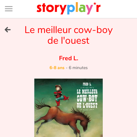
Connexion
Menu
Contenu
Recherche
Bibliothèque
Bas
de
page
Menu
➜
Le meilleur cow-boy
EN
de l'ouest
Je me connecte
Fred L.
Tester gratuitement
6-8 ans
-
6 minutes
Bibliothèque
Prix
Accueil
Contes d'ici et d'ailleurs