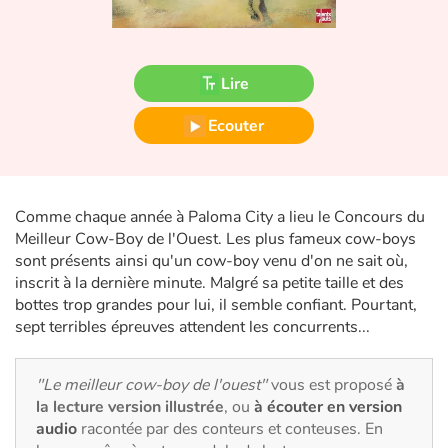
Fable, mythe, littérature et poésie
Princesses et princes, rois, reines et dragons
Lire
Ogres, monstres et sorcières
Ecouter
Héroïnes et héros
Écologie, nature, saisons
Comme chaque année à Paloma City a lieu le Concours du
Meilleur Cow-Boy de l'Ouest. Les plus fameux cow-boys
Les animaux
sont présents ainsi qu'un cow-boy venu d'on ne sait où,
inscrit à la dernière minute. Malgré sa petite taille et des
Voyage, épopée, enquête, aventure
bottes trop grandes pour lui, il semble confiant. Pourtant,
sept terribles épreuves attendent les concurrents...
Autour du monde
"Le meilleur cow-boy de l'ouest"
vous est proposé
à
Apprentissage
la lecture version illustrée
, ou
à écouter en version
audio
racontée par des conteurs et conteuses. En