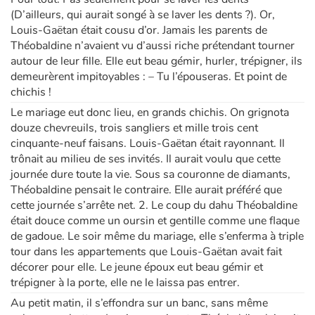
(D’ailleurs, qui aurait songé à se laver les dents ?). Or,
Louis-Gaëtan était cousu d’or. Jamais les parents de
Théobaldine n’avaient vu d’aussi riche prétendant tourner
autour de leur fille. Elle eut beau gémir, hurler, trépigner, ils
demeurèrent impitoyables : – Tu l’épouseras. Et point de
chichis !
Le mariage eut donc lieu, en grands chichis. On grignota
douze chevreuils, trois sangliers et mille trois cent
cinquante-neuf faisans. Louis-Gaëtan était rayonnant. Il
trônait au milieu de ses invités. Il aurait voulu que cette
journée dure toute la vie. Sous sa couronne de diamants,
Théobaldine pensait le contraire. Elle aurait préféré que
cette journée s’arrête net. 2. Le coup du dahu Théobaldine
était douce comme un oursin et gentille comme une flaque
de gadoue. Le soir même du mariage, elle s’enferma à triple
tour dans les appartements que Louis-Gaëtan avait fait
décorer pour elle. Le jeune époux eut beau gémir et
trépigner à la porte, elle ne le laissa pas entrer.
Au petit matin, il s’effondra sur un banc, sans même