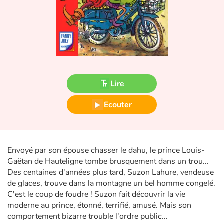
Fable, mythe, littérature et poésie
Princesses et princes, rois, reines et dragons
Ogres, monstres et sorcières
Héroïnes et héros
Lire
Écologie, nature, saisons
Ecouter
Les animaux
Envoyé par son épouse chasser le dahu, le prince Louis-
Voyage, épopée, enquête, aventure
Gaëtan de Hauteligne tombe brusquement dans un trou...
Des centaines d'années plus tard, Suzon Lahure, vendeuse
Autour du monde
de glaces, trouve dans la montagne un bel homme congelé.
C'est le coup de foudre ! Suzon fait découvrir la vie
Apprentissage
moderne au prince, étonné, terrifié, amusé. Mais son
comportement bizarre trouble l'ordre public...