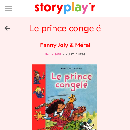
Connexion
Menu
Contenu
Recherche
Bibliothèque
Bas
de
page
Menu
➜
Le prince congelé
EN
Je me connecte
Fanny Joly
&
Mérel
9-12 ans
-
20 minutes
Tester gratuitement
Bibliothèque
Prix
Accueil
Contes d'ici et d'ailleurs