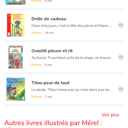
6-8 ans
- 6 min
Blog
Drôle de cadeau
…
Dans cinq jours, c'est la fête des pères et Marie-Lou n'a pas de cadeau. Le ouistiti qu'elle a fait à l'école est raté. Ses autres idées sont trop difficiles à réaliser. Et sa tirelire désespérément vide. Pourtant, Marie-Lou est bien décidée à offrir à son papa un cadeau magnifique, surprenant, original. Un cadeau qu'il n'oubliera jamais. Et quand Marie-Lou a décidé quelque chose...
Actualités
6-8 ans
- 19 min
Par thématique
Ouistiti pleure et rit
…
Rencontres et témoignages
Au bazar Trouvetout, près de la plage, on trouve vraiment tout. Même des jouets de Noël. Mais cette année, le patron a mis en vitrine un Ouistiti en peluche qui ne plaît pas à la patronne. Coincé sur son étagère, Ouistiti voudrait tant qu’un enfant le choisisse...
6-8 ans
- 6 min
Contes d'ici et d'ailleurs
Titou peur de tout
Autour de la lecture
…
La sieste, Titou n'aime pas ça, mais alors
pas du tout. Si bien qu'au moindre bruit... Titou se relève, et part combattre les monstres. Car, tout le monde le sait, les maisons en regorgent !
6-8 ans
- 7 min
Apprendre à lire
Livre audio
Voir plus
Autres livres illustrés par Mérel :
Activités et ateliers