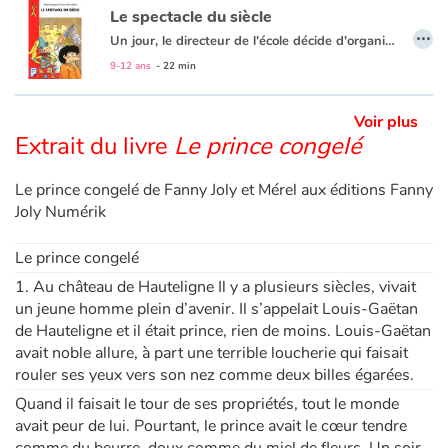
Le spectacle du siècle
…
Un jour, le directeur de l'école décide d'organiser un grand spectacle et c'est la classe de Caroline qui s'y colle. Les élèves sont fous de joie ! Mais il faut faire vite et trouver une idée originale n'est pas chose facile... Finalement, ils décident de jouer une pièce de théâtre avec des princes, des princesses et... un samouraï !
Apprendre les langues
9-12 ans
- 22 min
Dyslexie, troubles de la lecture
Voir plus
Extrait du livre
Le prince congelé
Nos listes de lecture
Le prince congelé de Fanny Joly et Mérel aux éditions Fanny
Les plus lus
Joly Numérik
Coups de coeur
Le prince congelé
1. Au château de Hauteligne Il y a plusieurs siècles, vivait
un jeune homme plein d’avenir. Il s’appelait Louis-Gaëtan
de Hauteligne et il était prince, rien de moins. Louis-Gaëtan
avait noble allure, à part une terrible loucherie qui faisait
rouler ses yeux vers son nez comme deux billes égarées.
Quand il faisait le tour de ses propriétés, tout le monde
avait peur de lui. Pourtant, le prince avait le cœur tendre