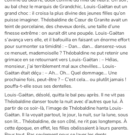
comme du beurre, doux comme du miel de fleurs. Un soir,
au bal chez le marquis de Grandchic, Louis-Gaëtan eut un
grand choc : il croisa la plus divine des jeunes filles qu’on
puisse imaginer. Théobaldine de Cœur de Granite avait un
teint de porcelaine, des cheveux dorés, une taille d’une
finesse extrême : on aurait dit une poupée. Louis-Gaëtan
s’avança vers elle, et il bafouilla en faisant un énorme effort
pour surmonter sa timidité : – Dan... dan... danserez-vous
ce menuet, mademoiselle ? Théobaldine ne put retenir une
grimace en se retournant vers Louis-Gaëtan : – Hélas,
monsieur, j’ai terriblement mal aux chevilles... Louis-
Gaëtan était déçu : – Ah... Oh... Quel dommage... Une
prochaine fois, peut-être ? – C’est cela... ou plutôt jamais !
pouffa-t-elle sous ses dentelles.
Louis-Gaëtan, désolé, quitta le bal peu après. Il ne vit pas
Théobaldine danser toute la nuit avec d’autres que lui. À
partir de ce soir-là, l’image de Théobaldine hanta Louis-
Gaëtan. Il la voyait partout, le jour, la nuit, sur la lune, sous
son lit... Théobaldine, de son côté, ne rit pas longtemps. À
cette époque, en effet, les filles obéissaient à leurs parents.
Pour tout. Pas seulement pour se laver les dents