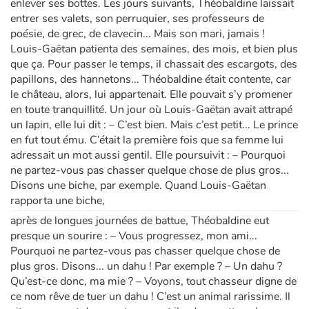
enlever ses bottes. Les jours suivants, Théobaldine laissait
entrer ses valets, son perruquier, ses professeurs de
poésie, de grec, de clavecin... Mais son mari, jamais !
Louis-Gaëtan patienta des semaines, des mois, et bien plus
que ça. Pour passer le temps, il chassait des escargots, des
papillons, des hannetons... Théobaldine était contente, car
le château, alors, lui appartenait. Elle pouvait s’y promener
en toute tranquillité. Un jour où Louis-Gaëtan avait attrapé
un lapin, elle lui dit : – C’est bien. Mais c’est petit... Le prince
en fut tout ému. C’était la première fois que sa femme lui
adressait un mot aussi gentil. Elle poursuivit : – Pourquoi
ne partez-vous pas chasser quelque chose de plus gros...
Disons une biche, par exemple. Quand Louis-Gaëtan
rapporta une biche,
après de longues journées de battue, Théobaldine eut
presque un sourire : – Vous progressez, mon ami...
Pourquoi ne partez-vous pas chasser quelque chose de
plus gros. Disons... un dahu ! Par exemple ? – Un dahu ?
Qu’est-ce donc, ma mie ? – Voyons, tout chasseur digne de
ce nom rêve de tuer un dahu ! C’est un animal rarissime. Il