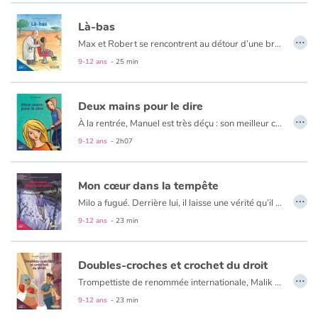
Là-bas
…
Max et Robert se rencontrent au détour d’une brocante, où le vieux coiffeur aux allures de pingouin achète au jeune garçon un masque africain. Un pingouin qui rêve de la Côte d’Ivoire, qui peut y croire ? Max, bien sûr ! Leurs souvenirs de ces terres lointaines sont-ils réels ou imaginaires ? Peu importe, ensemble, à travers les récits qu’ils échangent, ces deux improbables amis voyagent en amitié… et surtout, ils se découvrent une passion commune : "Là-bas" !
9-12 ans
- 25 min
Deux mains pour le dire
…
À la rentrée, Manuel est très déçu : son meilleur copain, Jonathan, a déménagé. La fille des nouveaux locataires est bizarre. Elle ne répond même pas quand on lui dit bonjour. Vexé, Manuel commence par la détester. Mais lorsqu’il apprend que la jolie Lisa est sourde, le garçon change d’attitude. Pour elle, il va apprendre la langue des signes...
9-12 ans
- 2h07
Mon cœur dans la tempête
…
Milo a fugué. Derrière lui, il laisse une vérité qu’il ne veut pas admettre : il a été adopté. Dans son cœur, la tempête fait rage. Sans cesse, une question revient et le taraude : "Est-ce qu’ils m’aimaient, ces parents qui m’ont abandonné ?". Au cours de sa fuite en avant, une rencontre incongrue l’aidera à mieux comprendre le sens de sa propre existence…et peu à peu trouver le chemin vers la résilience.
9-12 ans
- 23 min
Doubles-croches et crochet du droit
…
Trompettiste de renommée internationale, Malik Kadar s’envole pour Le Caire, sa ville natale qu’il n’a pas revue depuis son enfance. À l’occasion de ce voyage imprévu, le musicien se souvient des cours de trompette qu’il suivait dans un local situé au-dessus d’une salle de boxe. Il avait alors dix ans et les rencontres qu’il fit dans ce lieu insolite — notamment celle d’Issa, une jeune boxeuse de son âge défiant l’autorité pour pratiquer son art — marquèrent à jamais sa vie.
"Un roman à la mise en page confortable pour de jeunes lecteurs et aux illustrations colorées et expressives. De quoi compléter agréablement et intelligemment la bibliothèque d’un enfant ou celle de l’école."
9-12 ans
- 23 min