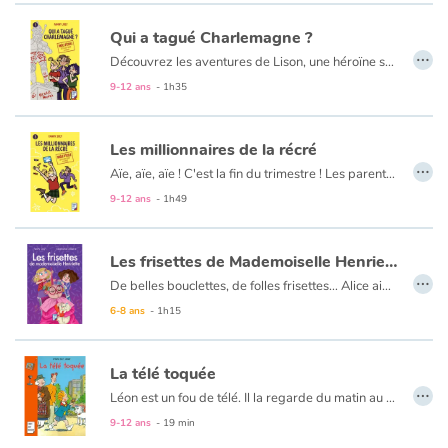
Qui a tagué Charlemagne ?
…
Découvrez les aventures de Lison, une héroïne sympathique qui a l'art d'accumuler les bêtises. Ce matin, Mme Nervos a failli avoir un malaise. L'horrible directrice a découvert avec stupeur que la statue de Charlemagne qui trône royalement dans la cour de l'école a été taguée. Cette vieille harpie soupçonne bien sûr Lison. Une seule solution pour cette dernière, trouver elle-même le coupable.
9-12 ans
- 1h35
Les millionnaires de la récré
…
Aïe, aïe, aïe ! C'est la fin du trimestre ! Les parents de Lison l'ont prévenue : mauvaises notes = pas de cadeau de Noël. Et quand son bulletin arrive, c'est l'horreur ! Les zéros font des guirlandes. Mais Lison n'est pas prête à renoncer à son cadeau, quitte à l'acheter elle-même s'il le faut. Reste à trouver un moyen de gagner de l'argent... coûte que coûte !
9-12 ans
- 1h49
Les frisettes de Mademoiselle Henriette
…
De belles bouclettes, de folles frisettes… Alice aimerait tellement devenir coiffeuse ! Un jour, par hasard, l’occasion se présente. Mlle Henriette devient sa toute première cliente. Malgré les inquiétudes de son frère Martin quant au talent de sa soeur, Alice n’écoute que sa passion. Faites venir shampooings, couleurs et ciseaux : cela va décoiffer !
6-8 ans
- 1h15
La télé toquée
…
Léon est un fou de télé. Il la regarde du matin au soir. Il la regarderait même la nuit s'il le pouvait... Mais un beau dimanche, la télé tombe en panne. Horreur : ses parents, soulagés, renoncent à la faire réparer. Léon est désespéré. Pris de pitié, son parrain lui offre un cadeau extraordinaire : une mini-télé, rien qu'à lui, qu'il peut regarder où ça lui plaît, quand ça lui plaît. Commencent alors pour Léon des aventures plus palpitantes que ses feuilletons préférés. Car ce cadeau inattendu n'est vraiment pas ordinaire..
9-12 ans
- 19 min