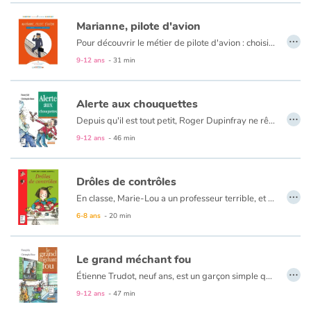
Marianne, pilote d'avion
…
Pour découvrir le métier de pilote d'avion : choisissez d'abord votre héros, Thomas ou Marianne. Suivez ses pas tout au long de sa journée de travail, comme si vous y étiez. Ajoutez des rubriques documentaires pour tout savoir sur le mur du son, les exploits de Charles Lindbergh, l'alphabet aéronautique et d’autres trésors. Complétez l'aventure avec le blog compagnon !
9-12 ans
- 31 min
Alerte aux chouquettes
…
Depuis qu'il est tout petit, Roger Dupinfray ne rêve que de croissants, de chouquettes et d'éclairs au chocolat... Aucun doute possible sur sa vocation : il sera boulanger pâtissier. Après des débuts plus que prometteurs comme apprenti chez Patissard, le meilleur boulanger de la ville, Roger décide de voler de ses propres ailes et ouvre sa boutique : Au croissant de lune. Le succès ne se fait pas attendre, et toute la ville accourt. Mais un jour, madame Plück affirme que les chouquettes de Roger sont ensorcelées.. La preuve ? Son fils Billy est affublé d'un terrible et durable hoquet.
9-12 ans
- 46 min
Drôles de contrôles
…
En classe, Marie-Lou a un professeur terrible, et un problème encore plus terrible : la cancrerie aiguë de naissance. Bref, elle est dernière en tout. Et voilà que ses parents la menacent : si elle n'a pas la moyenne aux contrôles du troisième trimestre, elle ne partira pas en vacances ! Heureusement, Marie-Lou ne manque pas d'imagination pour se sortir de ce mauvais pas...
6-8 ans
- 20 min
Le grand méchant fou
…
Étienne Trudot, neuf ans, est un garçon simple qui ne cherche pas d'histoires. Lou Duclou, cherche toujours à tout comprendre : que fait ce grand zigoto qui marche sur les mains sur le toit en face de l'école ? Lou a décidé d’enquêter : une vraie enquête avec filature et prise de risques. Et Etienne Trudot s'y voit entraîné, contre son gré : finie la tranquillité ! Car le grand zigoto en question est de plus en plus inquiétant. Il a même l'air carrément fou...
9-12 ans
- 47 min