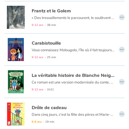
Art, espace, activité
Frantz et le Golem
…
Documentaires
«
Des tressaillements le parcourent, le soulèvent et il se sent comme propulsé dans les airs par une force étrange. Il ouvre les yeux et hagard regarde autour de lui.
9-12 ans
- 38 min
En famille
Carabistouille
Quotidien et loisirs
…
Vous connaissez Molougolo, l’île où il fait toujours beau ? C’est là qu’Hervé part une semaine en vacances de Noël avec ses parents et sa sœur Lucie. Sauf que sur place, il pleut jour et nuit, un vrai temps de grenouilles ! Mais Hervé s’en fiche : il ne voit pas le temps passer, il joue avec la super console Jeuga XMP 345 qu’il a reçue en cadeau. Jusqu’au moment où apparaît...CARABISTOUILLE. Et alors là, tout s’embrouille !
À l'école
9-12 ans
- 25 min
Fêtes et évènements
La véritable histoire de Blanche Neige qui n'a pas croqué la pomme
…
Ce roman est une version modernisée du conte, abordant de manière humoristique les thèmes contemporains du bien-être animal, de l’exploitation par le travail, du droit des femmes ou encore de la domination patriarcale sous-jacente.
Amour et amitié
9-12 ans
- 1h21
Sujets de société
Drôle de cadeau
…
Émotions et sentiments
Dans cinq jours, c'est la fête des pères et Marie-Lou n'a pas de cadeau. Le ouistiti qu'elle a fait à l'école est raté. Ses autres idées sont trop difficiles à réaliser. Et sa tirelire désespérément vide. Pourtant, Marie-Lou est bien décidée à offrir à son papa un cadeau magnifique, surprenant, original. Un cadeau qu'il n'oubliera jamais. Et quand Marie-Lou a décidé quelque chose...
6-8 ans
- 19 min
Formats et illustrations