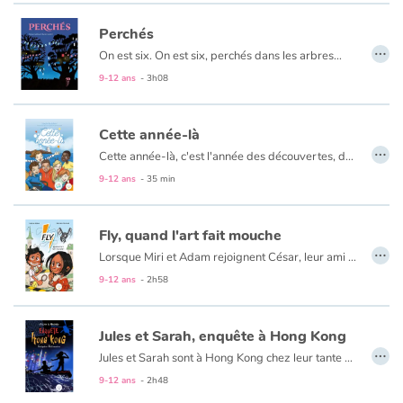
Perchés
…
On est six. On est six, perchés dans les arbres…
On est là parce qu’on est décidés à ne pas se laisser faire… la tronçonneuse ne passera pas.
9-12 ans
- 3h08
Une histoire de jeunes adolescents qui entrent en résistance.
Cette année-là
…
Cette année-là, c'est l'année des découvertes, des amitiés, des blagues... Un voyage scolaire qui sent bon l'air marin et la bonne humeur !
9-12 ans
- 35 min
Fly, quand l'art fait mouche
…
Lorsque Miri et Adam rejoignent César, leur ami hospitalisé à domicile, ils n’en croient pas leurs yeux. Celui-ci vient de se voir offrir Fly, une petite mouche robot. Incroyable ! Désormais, César va pouvoir suivre de près les aventures de ses deux amis ! Alors quand Miri et Adam accompagnent leur père pour assister au vernissage d’Aigle, un mystérieux artiste, César et Fly sont de l’aventure. Pourquoi La Ronce, leur concierge, est-elle toujours sur leur chemin ? Qui se cache derrière ce créateur qui réalise ses œuvres en donnant une seconde vie aux déchets ? Pourquoi ne se montre-t-il jamais ? Pourquoi certaines de ses œuvres exposées sont-elles si troublantes ?Miri, Adam et César, aidés de Fly, décident de mener l’enquête. Mais quand indices, suspects et rebondissements s’invitent, tout s'emmêle et l’aventure prend une tout autre tournure…
9-12 ans
- 2h58
Jules et Sarah, enquête à Hong Kong
…
Jules et Sarah sont à Hong Kong chez leur tante Ursula qui mène une lutte acharnée contre le trafic d’animaux sauvage. Un soir, Ursula est enlevée par de mystérieux ravisseurs. Commence alors, pour Jules et Sarah, une course poursuite pleine de dangers. Pourchassés par des gangsters à travers Hong Kong, ils ne sont sûrs que d’une chose : leur vie est menacée !
9-12 ans
- 2h48