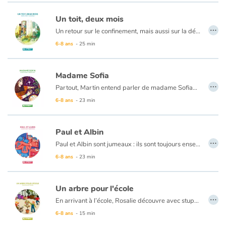
Un toit, deux mois
…
Un retour sur le confinement, mais aussi sur la découverte de soi-même, et sur sa capacité à communiquer et à se lier d'amitié à travers une correspondance épistolaire. L'école est fermée pour une durée indéterminée. Pour Rachel, le confinement est synonyme de séparation. Ses parents sont divorcés, son père travaille à l'hôpital. Mais avant de partir, la maîtresse a demandé à chaque élève d'écrire à un camarade désigné. Rachel, après un moment de flottement devant le nom d'Abel, découvre le plaisir d'écrire, de se raconter par lettres, et de s'y dévoiler auprès de ce nouvel ami inattendu.
6-8 ans
- 25 min
Madame Sofia
…
Partout, Martin entend parler de madame Sofia… Elle a retrouvé un singe échappé du zoo, connaissait le sexe du bébé de la voisine et prédit même les notes de sa copine Mathilde ! Dubitatif, Martin va chercher à démêler le vrai du faux !
6-8 ans
- 23 min
Paul et Albin
…
Paul et Albin sont jumeaux : ils sont toujours ensemble, ils font tout ensemble. Demain, ils rentrent dans une nouvelle école et tout est à recommencer. Car Albin ne parle pas, enfin à personne d’autre que sa maman, ses copains Léo et Anita ou son frère. Certains pensent qu’Albin est idiot et Paul, ça le met très en colère.
6-8 ans
- 23 min
Un arbre pour l'école
…
En arrivant à l’école, Rosalie découvre avec stupéfaction que l’arbre de la cour de récréation a été foudroyé ! Avec ses amis Théo et Félix, ils y étaient très attachés, ils aimaient jouer sous ses branches, dans ses feuilles. Mais le lendemain, l’arbre a été coupé… Les adultes veulent transformer sa souche en table de pique-nique. Face à cette nouvelle, Théo devient presque mutique, tandis que Félix joue déjà à d’autres jeux. Rosalie, elle, a besoin d’un peu de temps pour accepter ce changement. Puis une nouvelle idée...
6-8 ans
- 15 min