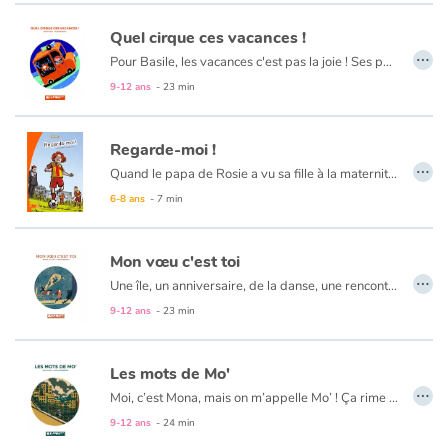
Quel cirque ces vacances !
…
Pour Basile, les vacances c'est pas la joie ! Ses parents ne partent pas avec lui et ils ont toujours des idées redoutables. Cette année, c'est un stage de cirque au milieu de Nulle-Part recommandé par tante Anna. Basile n'a aucune envie de faire le clown, ni du trapèze et encore moins du cheval. En plus, le seul autre enfant est une fille ! Pourtant, il faut préparer le spectacle et chacun va devoir trouver sa place dans la troupe du cirque Ravioli.
9-12 ans
- 23 min
Regarde-moi !
…
Quand le papa de Rosie a vu sa fille à la maternité, son coeur s’est rempli de fierté. Après le fils aîné, il avait la petite princesse qu’il attendait. – Et si on l’appelait Rosie ? a-t-il proposé à Maman. Oui, mais voilà... Rosie a grandi, et elle n’aime ni le rose ni les poupées !
6-8 ans
- 7 min
Mon vœu c'est toi
…
Une île, un anniversaire, de la danse, une rencontre, un vœu et un soupçon de magie. Les ingrédients indispensables pour trouver la force de se surpasser et prendre confiance en soi. Hadrien vient de recevoir la première lettre de sa vie : Sidonie l’invite à danser pour son anniversaire. Il n’osera jamais, il ne sait pas danser. Mais certaines rencontres sont surprenantes, surtout celles que l’on attend pas !
9-12 ans
- 23 min
Les mots de Mo'
…
Moi, c’est Mona, mais on m’appelle Mo’ ! Ça rime avec « rigolo », mais aussi avec « mots ». Et c’est là que ça se gâte, car j’ai un problème avec eux. Pas pour les dire ou les chanter... Pour les écrire : zéro pointé à toutes mes dictées ! Heureusement il y a le dessin, parce que les mots, on peut aussi les mettre en images.
9-12 ans
- 24 min