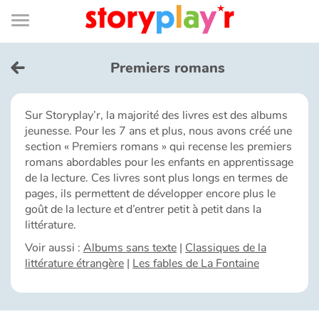
Connexion
Menu
Contenu
Recherche
Bibliothèque
Bas
de
page
Menu
➜
EN
Premiers romans
Je me connecte
Sur Storyplay’r, la majorité des livres est des albums
jeunesse. Pour les 7 ans et plus, nous avons créé une
Tester gratuitement
section « Premiers romans » qui recense les premiers
romans abordables pour les enfants en apprentissage
Bibliothèque
de la lecture. Ces livres sont plus longs en termes de
pages, ils permettent de développer encore plus le
goût de la lecture et d’entrer petit à petit dans la
Prix
littérature.
Voir aussi :
Albums sans texte
|
Classiques de la
Accueil
littérature étrangère
|
Les fables de La Fontaine
Contes d'ici et d'ailleurs