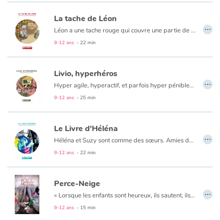
La tache de Léon
…
Léon a une tache rouge qui couvre une partie de son visage. Et à 10 ans, le regard des autres enfants est parfois difficile à supporter. Heureusement, il y a la musique, les amis de la fête foraine et… Juliette.
9-12 ans
- 22 min
Livio, hyperhéros
…
Hyper agile, hyperactif, et parfois hyper pénible… Livio ne connaît pas le mode pause, jamais. Si bien qu’il use autant les maîtresses que la chaise du bureau de la directrice, et parfois les copains. Mais derrière ses difficultés de comportement et d’attention se cachent une sensibilité et un courage incroyables.
Des enfants comme Livio, Marie, enseignante spécialisée et autrice jeunesse, en reçoit chaque année dans sa classe. Elle a su trouver toute la délicatesse et l’humour nécessaire pour dépeindre Livio et sa sœur Stella, leur complicité et leur solidarité face à toutes les situations.
9-12 ans
- 25 min
Le Livre d'Héléna
…
Héléna et Suzy sont comme des sœurs. Amies depuis des années, elles participent avec bonheur au nouveau projet de la maîtresse. Il s’agit de prêter l’un de ses livres préférés à un camarade qui le lira et le présentera à toute la classe. Héléna et Suzy adorent lire ! Ça semble facile… Mais certaines vérités sont difficiles à avouer, même à sa meilleure amie. Pourtant Suzy devra faire preuve de courage pour aller expliquer sa vérité à Héléna. Et si Héléna avait elle aussi quelque chose à raconter à Suzy ?
9-12 ans
- 22 min
Perce-Neige
…
« Lorsque les enfants sont heureux, ils sautent, ils chantent, ils courent. Lorsque les fleurs sont heureuses, elles fleurissent. Et si une fleur décide de fleurir, rien ne peut l'en empêcher. Encore moins si cette fleur est un perce-neige, dont je voudrais te raconter l'histoire. » Le pourceau avait son logis juste en dessus de perce-neige, et ne comptait pas bouger. La terre étant ronde, la fleur décida alors de la traverser coûte que coûte, car le printemps arrivait.
9-12 ans
- 15 min