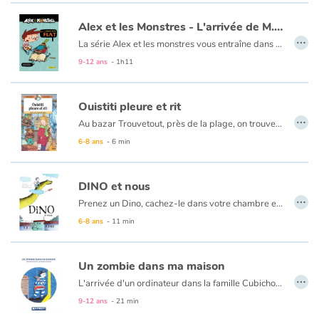
Alex et les Monstres - L'arrivée de M.Flat
Catalogue anglais
…
La série Alex et les monstres vous entraîne dans un univers cocasse où règnent dans un joyeux désordre péripéties, humour et littérature (oui, littérature !).
Retrouvez le tome 2 ici :
Alex et les monstres - à la rescousse du restaurant
9-12 ans
- 1h11
Contraste +
Ouistiti pleure et rit
…
Au bazar Trouvetout, près de la plage, on trouve vraiment tout. Même des jouets de Noël. Mais cette année, le patron a mis en vitrine un Ouistiti en peluche qui ne plaît pas à la patronne. Coincé sur son étagère, Ouistiti voudrait tant qu’un enfant le choisisse...
Aide
6-8 ans
- 6 min
Accueil
DINO et nous
…
Famille
Prenez un Dino, cachez-le dans votre chambre et tout devient géant... Surtout les bêtises !
Retrouvez le second tome :
Dino la Panique
6-8 ans
- 11 min
Écoles
Un zombie dans ma maison
Médiathèques
…
L'arrivée d'un ordinateur dans la famille Cubichou est une révolution ! Julien ne peut plus se passer d'internet, des réseaux sociaux, des blogs et de ses nouveaux "amis". Encore faut-il savoir qui se cache derrière l'écran...
9-12 ans
- 21 min
Vidéos & Tutoriaux