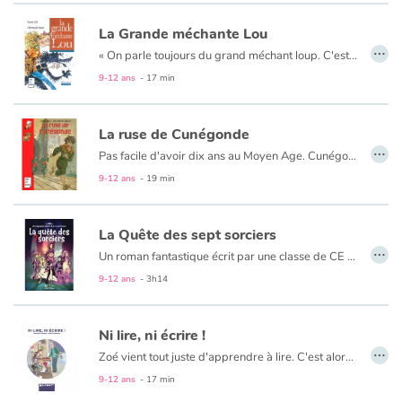
La Grande méchante Lou
Apprendre les langues
…
« On parle toujours du grand méchant loup. C'est bien gentil, mais moi, j'ai à vous parler de quelqu'un de bien plus méchant que le grand méchant loup... »
9-12 ans
- 17 min
Dyslexie, troubles de la lecture
Et si Etienne vous dit que Lou Duclou est une vraie teigne, vous pouvez le croire : il est bien placé pour le savoir puisque cette horrible demoiselle a transformé sa classe en un véritable champ de bataille.
Nos listes de lecture
La ruse de Cunégonde
…
Pas facile d'avoir dix ans au Moyen Age. Cunégonde en sait quelque chose : la vie est difficile dans la pauvre cabane qu'elle partage avec son père bûcheron, sa mère et ses six frères et sœurs... Mais, pire encore : pour avoir chassé un marcassin sur les terres du redoutable seigneur de Martemort, le père de Cunégonde est arrêté... Pour Cunégonde la débrouillarde, c'est le début d'un formidable combat. Il n'y a pas d'âge, ni d'époque pour réclamer la justice !
Les plus lus
9-12 ans
- 19 min
Coups de coeur
La Quête des sept sorciers
…
Un roman fantastique écrit par une classe de CE 2 et leur maître.
Mortilius Jacks, le plus grand des sorciers, est mort. Il a réparti son âme dans 7 pierres précieuses. Émeline, sa femme, est chargée de trouver 7 sorciers pour rassembler les pierres et ramener Mortilius à la vie.
9-12 ans
- 3h14
À l’aide de leurs pouvoirs, les jeunes recrues devront affronter de féroces créatures et résoudre de terribles énigmes. Dragons légendaires, loups enragés, phénix flamboyants… Ils feront en chemin d’incroyables rencontres, guidés par un courage et une détermination sans faille.
Réussiront-ils leur quête ?
Ni lire, ni écrire !
…
Zoé vient tout juste d'apprendre à lire. C'est alors qu'elle se rend compte que son papa, Cédric, lui, ne sait pas. Il ne sait pas lire ?! Est-ce vraiment possible d'être un adulte et ne pas savoir lire ? Pourtant, Cédric est un super papa, il sait faire tellement de choses !
9-12 ans
- 17 min