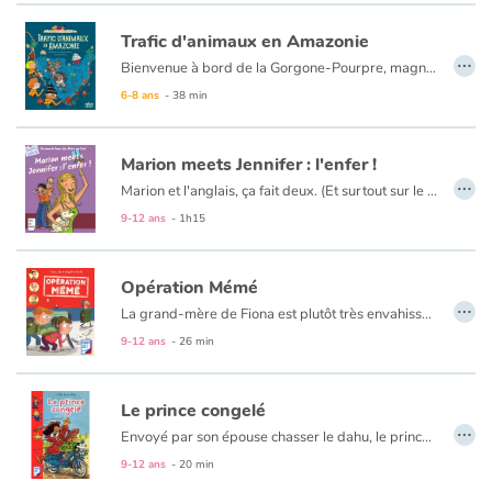
Trafic d'animaux en Amazonie
…
Bienvenue à bord de la Gorgone-Pourpre, magnifique trois-mâts qui parcourt les mers du globe. Son équipage de jeunes marins intrépides part en mission pour aider à la sauvegarde de la planète. Premier défi pour nos aventuriers : cap sur la grande forêt amazonienne où sévit un trafic d’animaux qui met en danger des colonies entières de petits singes. Tallulah, Alice et Hugo sont bien déterminés à en découdre avec les impitoyables contrebandiers... avec l’aide indéfectible de Cap’tain Génial !
6-8 ans
- 38 min
Marion meets Jennifer : l'enfer !
…
Marion et l'anglais, ça fait deux. (Et surtout sur le bulletin, plutôt zéro...). Heureusement, voici les vacances. Marion a un superplan pour oublier ses soucis scolaires : elle est invitée chez Camille, sa meilleure amie, à Saint-Tropez. Mais M. et Mme Girardon ont un tout autre projet pour leur fille : accueillir une correspondante... anglaise ! Goodbye, farniente, plage et bronzing. Hello, Jennifer !
9-12 ans
- 1h15
Opération Mémé
…
La grand-mère de Fiona est plutôt très envahissante. Elle décide alors de lui présenter le grand-père un peu spécial de son meilleur ami Arthur. Ainsi, peut-être pourront-ils avoir la paix ! Les deux enfants imaginent des ruses qui ne marchent pas. Mais le hasard n'a pas dit son dernier mot...
9-12 ans
- 26 min
Le prince congelé
…
Envoyé par son épouse chasser le dahu, le prince Louis-Gaëtan de Hauteligne tombe brusquement dans un trou... Des centaines d'années plus tard, Suzon Lahure, vendeuse de glaces, trouve dans la montagne un bel homme congelé. C'est le coup de foudre ! Suzon fait découvrir la vie moderne au prince, étonné, terrifié, amusé. Mais son comportement bizarre trouble l'ordre public...
9-12 ans
- 20 min