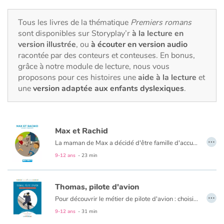
Fable, mythe, littérature et poésie
Tous les livres de la thématique
Premiers romans
Princesses et princes, rois, reines et dragons
sont disponibles sur Storyplay’r
à la lecture en
version illustrée
, ou
à écouter en version audio
Ogres, monstres et sorcières
racontée par des conteurs et conteuses. En bonus,
grâce à notre module de lecture, nous vous
proposons pour ces histoires une
aide à la lecture
et
Héroïnes et héros
une
version adaptée aux enfants dyslexiques
.
Écologie, nature, saisons
Les animaux
Max et Rachid
…
La maman de Max a décidé d'être famille d'accueil le temps des vacances d'été. "Il faut savoir partager" dit-elle. Rachid, le même âge que Max, débarque un beau jour à la campagne. Campagne/Ville ou Bouseu/Rebeu ? Beaucoup de choses les opposent à priori mais deux garçons de 10 ans ça peut aussi avoir de nombreux points communs.
Voyage, épopée, enquête, aventure
9-12 ans
- 23 min
Autour du monde
Thomas, pilote d'avion
…
Pour découvrir le métier de pilote d'avion : choisissez d'abord votre héros, Thomas ou Marianne. Suivez ses pas tout au long de sa journée de travail, comme si vous y étiez. Ajoutez des rubriques documentaires pour tout savoir sur le mur du son, les exploits de Charles Lindbergh, l'alphabet aéronautique et d’autres trésors. Complétez l'aventure avec le blog compagnon !
Apprentissage
9-12 ans
- 31 min