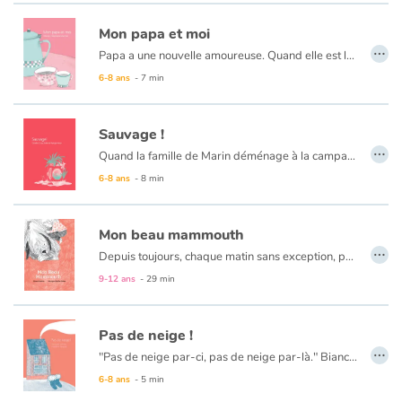
Mon papa et moi
…
Papa a une nouvelle amoureuse. Quand elle est là, Papa n’est plus pareil : on dirait que tout ce qui compte, c’est de lui faire plaisir. Eh bien moi, je n’aime pas lui faire plaisir. On est très bien tous les deux, Papa et moi. Elle n’a pas un autre enfant à qui nouer les lacets ?
6-8 ans
- 7 min
Sauvage !
…
Quand la famille de Marin déménage à la campagne, ses soeurs et lui ne sont pas d’accord. D’ailleurs, la machine à laver non plus : elle refuse de fonctionner et les parents décident de la mettre au rebut. Mais, miracle, celle-ci s’allume au contact de la nature ! De quoi intriguer les trois enfants, non ?
6-8 ans
- 8 min
Mon beau mammouth
…
Depuis toujours, chaque matin sans exception, pour Cléo et Mammouth, c’est câlin obligatoire dès le réveil. Mais aujourd’hui n’est pas un jour comme les autres.
Un texte fort qui aborde le thème universel de la fin de vie et du deuil d’un animal de compagnie traité avec beaucoup de douceur.
9-12 ans
- 29 min
Pas de neige !
…
"Pas de neige par-ci, pas de neige par-là." Bianca se demande bien pourquoi ses amis répètent ce refrain en soupirant, le nez collé à la fenêtre. Jusqu’à ce que… le ciel se détache en petits morceaux blancs, comme dans une fête !
6-8 ans
- 5 min