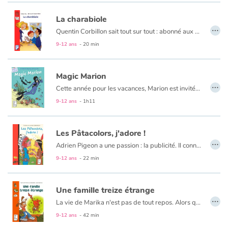
La charabiole
…
Quentin Corbillon sait tout sur tout : abonné aux 10 sur 10, il est le chouchou de la maîtresse et la fierté de ses parents. Jusqu'au jour où, en cours de mathématiques, Quentin affirme que les triangles sont des « chioukamards avec trois gloupions ». Depuis, il ne parle plus que dans cet étrange charabia que personne ne comprend. Les adultes sont très inquiets : qu'est-il arrivé à cet enfant si parfait ?
9-12 ans
- 20 min
Magic Marion
…
Cette année pour les vacances, Marion est invitée à passer Noël avec sa meilleure amie Camille sur l'île de la Martinique. Au programme : plongée et découverte de l'océan ! Les meilleures vacances qu'on puisse imaginer jusqu'à ce que le beau Francky s'en mêle...
9-12 ans
- 1h11
Les Pâtacolors, j'adore !
…
Adrien Pigeon a une passion : la publicité. Il connait toutes les publicités par cœur et rêve de jouer à la télévision. Un jour, sa camarade de classe Juliette lui dit qu'il y aura un casting pour la publicité des Pâtacolors, l'entreprise de son père : l'occasion rêvée pour Adrien de tourner enfin dans une publicité !
9-12 ans
- 22 min
Une famille treize étrange
…
La vie de Marika n'est pas de tout repos. Alors qu'elle prononce une formule magique pour se débarrasser de sa grand-mère, la voilà transformée en vieille mémé ! Cette mauvaise expérience la propulse dans un monde bien bizarre, où rôdent grenouilles, chats et méchants sorciers...
9-12 ans
- 42 min