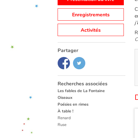
C
Enregistrements
e
j
Activités
R
C
Partager
Recherches associées
Les fables de La Fontaine
Oiseaux
Poésies en rimes
À table !
Renard
Ruse