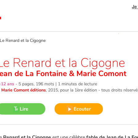
Je
 Renard et la Cigogne
Le Renard et la Cigogne
Jean de La Fontaine
&
Marie Comont
-12 ans
-
5 pages, 196 mots | 1 minutes de lecture
©
Marie Comont éditions
, 2015
, pour la 1ère édition - tous droits réservé
Lire
Ecouter
e
Renard et la Cigogne
est une célèbre
fable de Jean de La Fo