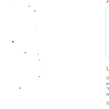
A
U
O
p
"
J
S