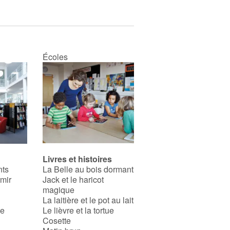
Écoles
Livres et histoires
nts
La Belle au bois dormant
rmir
Jack et le haricot
magique
La laitière et le pot au lait
se
Le lièvre et la tortue
Cosette