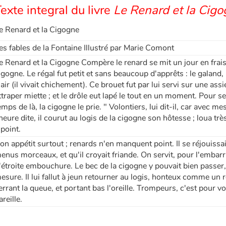
exte integral du livre
Le Renard et la Cig
e Renard et la Cigogne
es fables de la Fontaine Illustré par Marie Comont
e Renard et la Cigogne Compère le renard se mit un jour en frais
igogne. Le régal fut petit et sans beaucoup d'apprêts : le galand
lair (il vivait chichement). Ce brouet fut par lui servi sur une ass
ttraper miette ; et le drôle eut lapé le tout en un moment. Pour s
emps de là, la cigogne le prie. " Volontiers, lui dit-il, car avec m
'heure dite, il courut au logis de la cigogne son hôtesse ; loua très
 point.
on appétit surtout ; renards n'en manquent point. Il se réjouissai
enus morceaux, et qu'il croyait friande. On servit, pour l'embarr
'étroite embouchure. Le bec de la cigogne y pouvait bien passer,
esure. Il lui fallut à jeun retourner au logis, honteux comme un 
errant la queue, et portant bas l'oreille. Trompeurs, c'est pour v
areille.