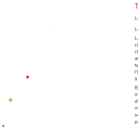
T
L
L
L
c
c
a
t
l
à
B
m
d
m
s
p