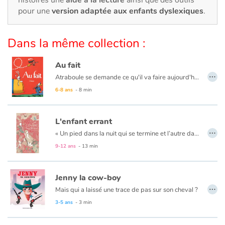
Art, espace, activité
pour une
version adaptée aux enfants dyslexiques
.
Documentaires
Dans la même collection :
En famille
Au fait
…
Quotidien et loisirs
Atraboule se demande ce qu'il va faire aujourd'hui. Déjeuner chez sa cousine Louise ? Aller chez le dentiste ? Passer au bureau ? Repasser à la maison ? Non, rien de tout ça. Il ira chasser l'ours.
6-8 ans
- 8 min
À l'école
L'enfant errant
Fêtes et évènements
…
« Un pied dans la nuit qui se termine et l’autre dans le jour qui se lève un enfant seul enjambe l’horizon. Il pose le pied sur la terre froide et se met en marche. »
9-12 ans
- 13 min
Amour et amitié
Sujets de société
Jenny la cow-boy
…
Mais qui a laissé une trace de pas sur son cheval ?
Émotions et sentiments
3-5 ans
- 3 min
Formats et illustrations