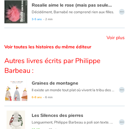
Rosalie aime le rose (mais pas seulement)
…
Décidément, Barnabé ne comprend rien aux filles.
Catalogue anglais
3-5 ans
- 2 min
Contraste +
Voir plus
Voir toutes les histoires du même éditeur
Aide
Autres livres écrits par Philippe
Accueil
Barbeau :
Famille
Graines de montagne
…
Il existe un monde tout plat où vivent la tribu des petits très petits et la tribu des grands très grands. Chacune d'elles ne manque pas d'ingéniosité pour montrer à l'autre qui est la plus forte.
Écoles
6-8 ans
- 6 min
Médiathèques
Les Silences des pierres
…
Longuement, Philippe Barbeau a poli son texte. Puis, patiemment, Marion Janin se l’est approprié, lui imposant son souffle, sa respiration.
Vidéos & Tutoriaux