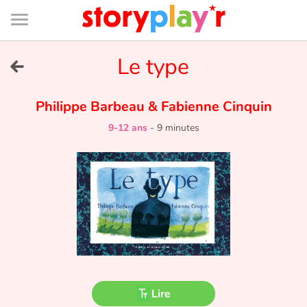
Connexion
Menu
Contenu
Recherche
Bibliothèque
Bas
de
page
Menu
➜
Le type
EN
Je me connecte
Philippe Barbeau
&
Fabienne Cinquin
9-12 ans
-
9 minutes
Tester gratuitement
Bibliothèque
Prix
Accueil
Contes d'ici et d'ailleurs
Lire