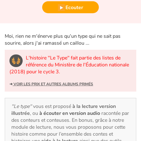
Fable, mythe, littérature et poésie
Ecouter
Princesses et princes, rois, reines et dragons
Ogres, monstres et sorcières
Moi, rien ne m'énerve plus qu'un type qui ne sait pas
sourire, alors j'ai ramassé un caillou ...
Héroïnes et héros
L'histoire "Le Type" fait partie des listes de
référence du Ministère de l'Éducation nationale
Écologie, nature, saisons
(2018) pour le cycle 3.
Les animaux
➜
VOIR LES PRIX ET AUTRES ALBUMS PRIMÉS
Voyage, épopée, enquête, aventure
"Le type"
vous est proposé
à la lecture version
Autour du monde
illustrée
, ou
à écouter en version audio
racontée par
des conteurs et conteuses. En bonus, grâce à notre
Apprentissage
module de lecture, nous vous proposons pour cette
histoire comme pour l’ensemble des contes et
histoires une
aide à la lecture
ainsi que des outils