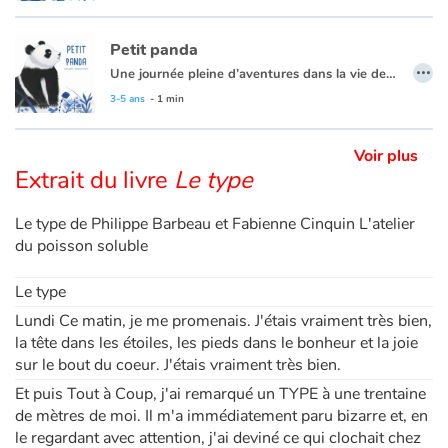
L’éveil d’un hérisson qui fait écho aux premières expériences des tout-petits.
Apprendre les langues
Petit panda
…
Une journée pleine d’aventures dans la vie de Petit Panda !
Dyslexie, troubles de la lecture
Jouer, courir, grimper : Petit Panda vit des aventures. Attention, à ne pas se faire mal. Heureusement Maman n’est jamais bien loin.
3-5 ans
- 1 min
Nos listes de lecture
Voir plus
Extrait du livre
Le type
Les plus lus
Le type de Philippe Barbeau et Fabienne Cinquin L'atelier
Coups de coeur
du poisson soluble
Le type
Lundi Ce matin, je me promenais. J'étais vraiment très bien,
la tête dans les étoiles, les pieds dans le bonheur et la joie
sur le bout du coeur. J'étais vraiment très bien.
Et puis Tout à Coup, j'ai remarqué un TYPE à une trentaine
de mètres de moi. Il m'a immédiatement paru bizarre et, en
le regardant avec attention, j'ai deviné ce qui clochait chez