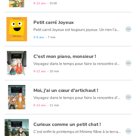
9-12 ans
- 1h18
Petit carré Joyeux
…
Petit carré Joyeux est toujours joyeux. Un rien l’amuse. Il est heureux, seul, en famille ou avec ses amis…
3-5 ans
- 7 min
C'est mon piano, monsieur !
…
Voyagez dans le temps pour faire la rencontre de Wolfgang Amadeus Mozart en suivant Minime, une charmante petite souris qui raffole du fromage et de la musique ! Sur le quai d’un port, il fait un froid de canard lorsque débarque un garçon arborant une perruque blanche et vêtu d’un habit de velours rouge. Avec les membres de sa famille, il vient donner un concert dans une ville étrangère. À la surprise du douanier mécontent et des dockers à la mine renfrognée, le jeune musicien sort son violon d’un étui et se met à jouer, accompagné de sa sœur au piano. Le froid, la fatigue et la mauvaise humeur disparaissent comme par enchantement grâce à ce gamin qui illuminera de sa musique cette grise journée glaciale !
9-12 ans
- 10 min
Moi, j'ai un cœur d'artichaut !
…
Voyagez dans le temps pour faire la rencontre d’Antonio Vivaldi en suivant Minime, une charmante petite souris qui raffole du fromage et de la musique ! C’est certainement le jour le plus froid de l’hiver pour se promener dans les rues de Venise à la recherche de l’orphelinat où dort la petite Ambrosina. Elle vient de perdre une dent de lait et espère retrouver au réveil une pièce de monnaie sous son oreiller. Dans ce vieux bâtiment qui abrite aussi une école de musique, la mission est dangereuse et Minime doit redoubler de prudence pour éviter un chat toujours à la recherche de son prochain repas. Heureusement, le matou est mélomane lui aussi !
9-12 ans
- 11 min
Curieux comme un petit chat !
…
C’est enfin le printemps et Minime flâne à la terrasse d’un café. Attablé au milieu de la cohue, un homme rêveur est si absorbé par sa lecture qu’il ne remarque pas la présence de l’intrépide souris. Minime grimpe sur son épaule et en profite pour lire un peu de poésie. Lorsque l’homme se met à gribouiller des notes de musique sur un coin de nappe, Minime est de plus en plus intrigué. Mais il a aussi très faim! Ayant repéré un morceau de gruyère, il s’élance comme une flèche. Malheur, il s’agit d’une souricière ! Heureusement que « Monsieur rêveur », Franz Schubert, est là pour le sauver.