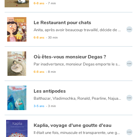
6-8 ans
- 7 min
Le Restaurant pour chats
…
Anita, après avoir beaucoup travaillé, décide de réaliser le rêve de sa vie : ouvrir un restaurant pour chats. Tous les matous très huppés des environs se retrouvent avec leurs maîtresses dans ce lieu tendance pour déguster une cuisine raffinée. Mais un jour, un affreux bonhomme, sale et mal élevé, squatte un garage abandonné, juste en face du restaurant chic d’Anita, et semble mijoter une bien étrange affaire… Pour Anita les ennuis ne font que commencer.
6-8 ans
- 30 min
Où êtes-vous monsieur Degas ?
…
Par inadvertance, monsieur Degas emporte le sac d'une danseuse à la place du sien. En essayant de le retrouver, celle-ci va rencontrer tour à tour Caillebotte, Monnet, Renoir et Mary Cassatt.
6-8 ans
- 8 min
Les antipodes
…
Balthazar, Vladimochka, Ronald, Pearline, Najuat, Mitsuko et Ryad vivent dans les quatre coins du monde, « aux antipodes » les uns des autres. Ils ne se connaissent pas. Pourtant le lecteur, lui, à travers les images et le texte qui lui présentent leurs portraits, découvre leur existence, leur visage, leur caractère, et voit à quel point ils sont différents, même opposés, dans leurs goûts, leurs intérêts, leurs sensibilités. À partir de là, il peut imaginer toutes les rencontres, toutes les aventures possibles.
3-5 ans
- 3 min
Kaplia, voyage d'une goutte d'eau
…
Il était une fois, minuscule et transparente, une goutte d'eau nommée Kaplia... Ceci est l'histoire de son voyage à travers les saisons.