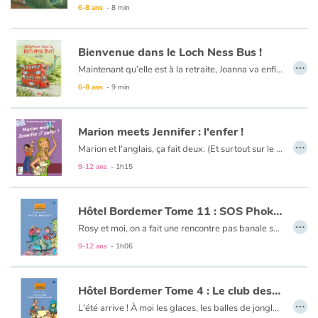
6-8 ans
- 8 min
Bienvenue dans le Loch Ness Bus !
…
Maintenant qu’elle est à la retraite, Joanna va enfin pouvoir réaliser son rêve. Elle achète un vieux bus, le remet en état... et en route ! Elle part sillonner son Écosse natale pour présenter son spectacle dans les villages. Mais pour attirer le public, plus intéressé par les séries télé et les téléphones portables, il va falloir que son bus ait de l’allure...
6-8 ans
- 9 min
Marion meets Jennifer : l'enfer !
…
Marion et l'anglais, ça fait deux. (Et surtout sur le bulletin, plutôt zéro...). Heureusement, voici les vacances. Marion a un superplan pour oublier ses soucis scolaires : elle est invitée chez Camille, sa meilleure amie, à Saint-Tropez. Mais M. et Mme Girardon ont un tout autre projet pour leur fille : accueillir une correspondante... anglaise ! Goodbye, farniente, plage et bronzing. Hello, Jennifer !
9-12 ans
- 1h15
Hôtel Bordemer Tome 11 : SOS Phoky !
…
Rosy et moi, on a fait une rencontre pas banale sur la plage : un magnifique bébé phoque. La question s'est vite posée de savoir ce qu'on allait en faire. On a finalement décidé de le cacher et de le nourrir. Mais on était loin d'imaginer que ce phoque venait d'être volé au Parquatic.
9-12 ans
- 1h06
Hôtel Bordemer Tome 4 : Le club des pingouins
…
L'été arrive ! À moi les glaces, les balles de jonglage et le nouveau maillot de bain ! Sauf que pour tout ça, il faut des sous... Et mon grand-père ne me donne pas une miette d'argent de poche ! Alors, avec mon copain Georges-Albert, le fils du directeur de l'hôtel, on a décidé de s'occuper des enfants des clients. Pour une petite pièce ou deux...