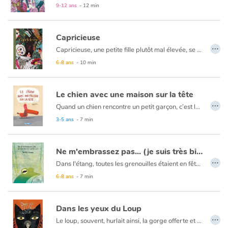
On retrouve dans cet album la qualité de son dessin [à Pierre Mornet], le velouté somptueux avec des étoffes, des fleurs. Il y a vraiment des effets de matières, de brillance et ce talent pour l’illustration et au service d’un conte magnifique qui relève du domaine du rêve.
9-12 ans
- 12 min
Catalogue anglais
Capricieuse
…
Capricieuse, une petite fille plutôt mal élevée, se retrouve parachutée dans le monde des animaux et autres insectes de la forêt. Enfant autoritaire et impatiente, elle va devoir ralentir la cadence à cause d’une blessure au pied et se déplacer à dos de tortue. Ce rythme modéré va l’amener à observer davantage tout ce qui l’entoure… c’est le début de bien des aventures !
6-8 ans
- 10 min
Contraste +
Aide
Le chien avec une maison sur la tête
…
Quand un chien rencontre un petit garçon, c’est le début d’une belle amitié.
Accueil
Une histoire touchante qui nous montre qu’avec un peu d’effort, nous pouvons réussir à nous comprendre.
3-5 ans
- 7 min
Famille
Ne m'embrassez pas... (je suis très bien comme ça !)
…
Dans l'étang, toutes les grenouilles étaient en fête. Toutes sauf une. Toutes les grenouilles se préparaient pour le grand évènement. Toutes sauf une… Sur un mode humoristique, Tullio Corda nous invite à revisiter certains clichés, ce qui ne manquera pas de faire sourire petits et grands.
Écoles
6-8 ans
- 7 min
Médiathèques
Dans les yeux du Loup
…
Vidéos & Tutoriaux
Le loup, souvent, hurlait ainsi, la gorge offerte et les yeux clos. Tout entier dans son cri. Il ne la vit pas approcher, elle, la jeune fille. N’entendit pas son pas léger. En tout cas, c’est ce qu’elle crut. Qu’il ne l’avait pas vue.