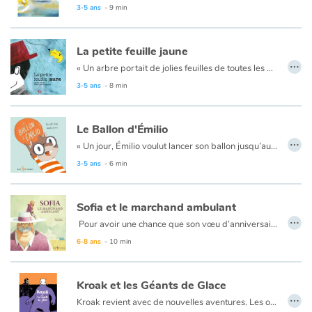
Laissez-vous porter par la beauté des images qui racontent, sans mots, l’aventure d’un chauffeur de taxi qui tente de rattraper un client qui vient d’oublier son écharpe. Les images colorées et dynamiques nous transportent dans cette course folle à travers les numéros des artistes d’un cirque. L’album saura charmer les petits et les grands qui retourneront en enfance l’espace d’un instant. Un moment magique à partager avec son enfant, sans un mot, en toute tranquillité.
3-5 ans
- 9 min
La petite feuille jaune
…
« Un arbre portait de jolies feuilles de toutes les nuances de vert. Mais, au milieu, une petite feuille jaune ne trouvait pas sa place. Elle avait une forme étrange. Elle était différente. »
3-5 ans
- 8 min
Le Ballon d'Émilio
…
« Un jour, Émilio voulut lancer son ballon jusqu’au ciel. Il le lança si fort que le ballon vola par-dessus la clôture et tomba… dans le jardin du voisin. »
Pendant qu’Émilio se questionne à savoir comment il pourra récupérer son ballon, nous suivons l’aventure extraordinaire et les nombreuses rencontres dudit ballon à travers les quatre coins de la ville, en passant par le métro, l’épicerie et les fonds marins. Petit ballon ira loin.
3-5 ans
- 6 min
Sofia et le marchand ambulant
…
Pour avoir une chance que son vœu d’anniversaire se réalise, Sofia décide de rencontrer Tullio, le marchand ambulant, chaque semaine lors de son passage. Elle ne pourra rien lui acheter, mais qu’importe. Au fil du temps, Tullio lui fait découvrir des mélodies, des odeurs, des saveurs et des textures dont elle ignorait l’existence. Un lien solide se tisse ainsi entre eux. Cependant, alors que la fillette est tout près de voir son souhait s’exaucer, voilà que le camion du marchand ne passe plus…
Un album d’une exquise sensibilité qui raconte l’espoir d’une petite fille d’avoir un grand-père dans sa vie.
6-8 ans
- 10 min
Kroak et les Géants de Glace
…
Kroak revient avec de nouvelles aventures. Les ours et les phoques, la lune et les étoiles lui réservent toujours autant de surprises.