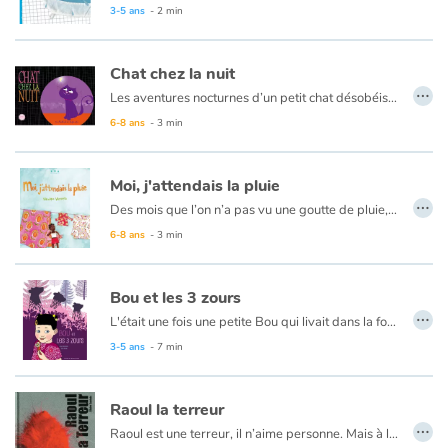
3-5 ans
- 2 min
Apprendre les langues
Chat chez la nuit
…
Dyslexie, troubles de la lecture
Les aventures nocturnes d’un petit chat désobéissant. C’est la nuit et Misty, un chaton qui a pour consigne de rester sagement à la maison pendant que sa maîtresse est de sortie, ne résiste pas à la tentation de désobéir. Malgré la tentative de mise en garde d’Ariane, une petite araignée, il part à l’aventure explorer la ville. De déception en frayeur, il fera moins le malin lorsqu’il s’agira de retrouver son chemin, et sera alors content de retrouver Ariane et son fil…
6-8 ans
- 3 min
Nos listes de lecture
Moi, j'attendais la pluie
Les plus lus
…
Des mois que l’on n’a pas vu une goutte de pluie, chacun attend, y compris cette petite fille qui a décidé de ne pas bouger de sa cour tant qu’il n’aura pas plu. Arrivent le masta (couturier ambulant), le livreur de bois, le pousseur de barriques, les oncles qui viennent boire le thé, discuter des récoltes et la journée s’écoule dans une cour de Ouagadougou…la pluie arrive enfin et là rien de plus ravissant que de s’allonger sur le canapé et d’écouter, bien à l’abri, le bruit de la pluie sur la tôle ondulée. Cette histoire est un excellent prétexte pour croquer le quotidien et faire connaître aux enfants ce qu’est la vie à Ouagadougou, capitale du Burkina Faso.
6-8 ans
- 3 min
Coups de coeur
Bou et les 3 zours
…
L'était une fois une petite Bou qui livait dans la forest avec sa maïe et son païe. Un jour elle partit caminer dans la forest pour groupir des flores.
Ce livre est volontairement écrit dans un français qui n'est grammaticalement pas correct.
3-5 ans
- 7 min
Raoul la terreur
…
Raoul est une terreur, il n’aime personne. Mais à l’inverse, est-ce qu’une personne l’aime ?