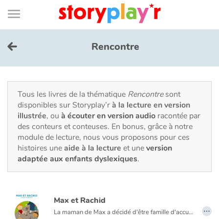
Connexion
Menu
Contenu
Recherche
Bibliothèque
Bas
de
page
Menu
➜
EN
Rencontre
Je me connecte
Tester gratuitement
Tous les livres de la thématique
Rencontre
sont
disponibles sur Storyplay’r
à la lecture en version
illustrée
, ou
à écouter en version audio
racontée par
Bibliothèque
des conteurs et conteuses. En bonus, grâce à notre
module de lecture, nous vous proposons pour ces
histoires une
aide à la lecture
et une
version
Prix
adaptée aux enfants dyslexiques
.
Accueil
Max et Rachid
Contes d'ici et d'ailleurs
…
La maman de Max a décidé d'être famille d'accueil le temps des vacances d'été. "Il faut savoir partager" dit-elle. Rachid, le même âge que Max, débarque un beau jour à la campagne. Campagne/Ville ou Bouseu/Rebeu ? Beaucoup de choses les opposent à priori mais deux garçons de 10 ans ça peut aussi avoir de nombreux points communs.