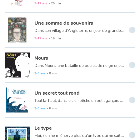
L’Autre, c’est celui que l’on ne connaît pas, celui qui arrive un jour et qui ne demande rien de plus qu’être parmi nous, les autres. Nous sommes tous des Autres pour quelqu'un.
9-12 ans
- 25 min
Une somme de souvenirs
…
Dans son village d’Angleterre, un jour de grande braderie, M. Wilson décide de mettre en vente quelque chose de tout à fait particulier : alors que ses voisins étalent devant leur porte, le long de la rue, toutes sortes d’objets usagés dont ils tentent de se débarrasser, il expose sur sa table, lui, de vieux souvenirs qu’il a extraits de sa tête en les tirant de son oreille… Et ça marche !
9-12 ans
- 19 min
Nours
…
Dans Nours, une bataille de boules de neige entre deux enfants va prendre un tournant surprenant !
3-5 ans
- 8 min
Un secret tout rond
…
Tout là-haut, dans le ciel, pêche un petit garçon. Tout en bas, dans la mer, nage un très gros poisson. Une histoire à dormir debout ou à rêver tout éveillé. Un livre qui parle de l’autre, de l’apprivoisement et de bien d’autres choses encore, tant est grande la place laissée à l’interprétation et donc au lecteur.
3-5 ans
- 6 min
Le type
…
Moi, rien ne m'énerve plus qu'un type qui ne sait pas sourire, alors j'ai ramassé un caillou ...