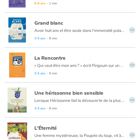
6-8 ans
- 1 min
Grand blanc
…
Avoir huit ans et être seule dans l’immensité polaire...
3-5 ans
- 8 min
La Rencontre
…
« Qui veut être mon ami ? » écrit Pingouin sur un petit morceau de papier qu’il accroche soigneusement sur le dos d’un poisson. Seul sur sa banquise et ayant envie de vivre d’autres aventures, il attend patiemment la réponse... quand le poisson revient avec Chat, celui qui a trouvé le mot. Une véritable amitié naît alors entre Pingouin et Chat. Mais, est-ce que les deux nouveaux amis sont faits pour vivre ensemble ?
Une jolie réflexion sur l'appartenance, l'envie d'ailleurs, le besoin de rencontres.
3-5 ans
- 9 min
Une hérissonne bien sensible
…
Lorsque Hérissonne fait la découverte de la plus belle et la plus juteuse des mûres, tout le monde semble savoir mieux qu’elle ce qu’il faut en faire… Et on peut faire bien des choses avec une mûre pareille. Hérissonne se laissera-t-elle influencer ou saura-t-elle suivre son instinct ?
Un petit album gourmand, aux illustrations pastel douces qui vous donnera l’eau à la bouche…
3-5 ans
- 8 min
L'Éternité
…
Une femme mystérieuse, la Poupée du loup, vit à l’écart du village avec des bêtes sauvages. Tout porte à croire que c’est une sorcière, pourtant elle s’adonne à toutes sortes d’activités inoffensives, telles que la sculpture ou le jardinage. Mais en raison des rumeurs, les villageois ne la perçoivent pas d’un bon œil et décident de la bannir. Afin de leur prouver qu’ils ont tort, elle décide de suivre l’une des recettes de son grimoire et de leur offrir… l’Éternité.