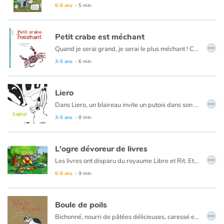
Ce livre est aussi disponible en anglais :
Alice in Wonderland
6-8 ans
- 5 min
Petit crabe est méchant
…
Quand je serai grand, je serai le plus méchant ! C'est ce que dit toujours Petit Crabe. Il est tout petit, il a des pinces rikiki, mais à chaque fois que quelqu'un passe à côté de lui, ziq, ziq, ziq, il le pince. Jusqu’au jour où...
3-5 ans
- 6 min
Liero
…
Dans Liero, un blaireau invite un putois dans son terrier.
3-5 ans
- 8 min
L'ogre dévoreur de livres
…
Les livres ont disparu du royaume Libre et Rit. Et si l’ogre les avait volés ? Le Prince offre une récompense à celui qui les ramènera. Mais qui osera affronter le terrible dévoreur de livres ?
6-8 ans
- 9 min
Boule de poils
…
Bichonné, nourri de pâtées délicieuses, caressé et adulé par tous les membres de la famille, sans oublier le chien sympathique. La vie de ce pauvre chat est vraiment dure !