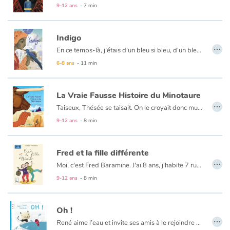
9-12 ans
- 7 min
Blog
Indigo
…
En ce temps-là, j’étais d’un bleu si bleu, d’un bleu si merveilleux, que de mémoire d’homme on n’avait jamais vu oiseau plus beau. J’étais plus fier qu’un paon. Si fier que je me pavanais devant tous les animaux. Si fier qu’un jour, j’osai même me comparer au Soleil...
Actualités
6-8 ans
- 11 min
Par thématique
La Vraie Fausse Histoire du Minotaure
…
Rencontres et témoignages
Taiseux, Thésée se taisait. On le croyait donc muet, idiot, fou ou même pire, étranger ! Alors, par crainte et par principe de précaution, on le chassait. Toujours contraint à l’exil, il finit un jour par accoster en Crète. Le petit peuple était en pleine effervescence. C’était le grand jour, selon la tradition, chaque année, un jeune homme était désigné pour partir affronter l’effroyable créature mi-homme mi-taureau : le Minotaure… De belles illustrations et du suspens pour revisiter avec humour l’étonnant mythe de Thésée et du Minotaure.
9-12 ans
- 8 min
Contes d'ici et d'ailleurs
Fred et la fille différente
Autour de la lecture
…
Moi, c'est Fred Baramine. J'ai 8 ans, j'habite 7 rue Cénou. Samedi, la journée avait super bien commencé : avec Maman, on regardait les dessins animés... jusqu'à ce que sa cousine Caroline arrive avec sa fille ! Elle était - comment dire ? - différente. On m'a expliqué qu'elle était née avec « la trisomie 21 »...
Apprendre à lire
9-12 ans
- 8 min
Livre audio
Oh !
…
René aime l’eau et invite ses amis à le rejoindre dans son bain jusqu’à ce que la grosse baleine, qui elle aussi aime bien l’eau, arrive...
Activités et ateliers