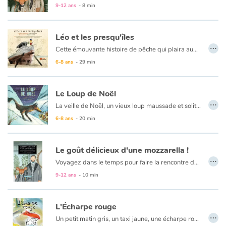
9-12 ans
- 8 min
Léo et les presqu'îles
…
Cette émouvante histoire de pêche qui plaira aux petits comme aux grands raconte le fabuleux voyage de Léo dans le monde des cinq presqu’îles. Léo est le fils d’un pêcheur disparu en mer et c’est maintenant à son tour de devenir le capitaine d’un grand bateau. Pour ce faire, il a besoin d’un navire, d’une voile, d’un filet et d’une ancre ! En chemin, il se fait de nouveaux amis qui vont lui offrir leur aide. Magnifiquement illustrés, les personnages hauts en couleur sont aussi présentés dans les chansons de matelots qui accompagnent le livre. Ho hisse ! Un conte universel sur la solidarité et l’importance des liens familiaux.
6-8 ans
- 29 min
Le Loup de Noël
…
La veille de Noël, un vieux loup maussade et solitaire est attiré par les lumières qui brillent dans l’église d’un village. Affamé, le loup se précipite. Il veut manger l’enfant couché dans la crèche! Heureusement, le curé est là… Ce conte du terroir à lire au coin du feu est accompagné de reels et de valses inspirés du répertoire folklorique québécois. Sortez vos violons ! Le conte est suivi d’un réveillon musical comme dans le bon vieux temps qui fera hurler et danser tous les petits loups.
6-8 ans
- 20 min
Le goût délicieux d'une mozzarella !
…
Voyagez dans le temps pour faire la rencontre de Piotr Ilitch Tchaïkovsky en suivant Minime, une charmante petite souris qui raffole du fromage et de la musique ! Sasha et Bobik attendent impatiemment l’arrivée de leur oncle préféré qui vient les rejoindre pour les vacances. Ce musicien de grand talent n’est pas comme les autres grandes personnes : à chaque visite, il leur apporte des cadeaux et semble avoir tout le temps du monde pour eux. Pourtant, cette fois, les enfants auront du mal à cacher leur déception en recevant un simple cahier de musique. Comment pouvaient-ils savoir que les nouveaux morceaux créés pour eux feraient un jour le bonheur des enfants dans le monde entier ?
9-12 ans
- 10 min
L'Écharpe rouge
…
Un petit matin gris, un taxi jaune, une écharpe rouge. Et le cirque commence...