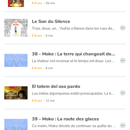
Le voyage de Ravouka est un prétexte pour étudier une carte, observer la nature, expliquer comment la protéger. La souris apprend également au lecteur comment fabriquer un hygromètre avec deux pommes de pin, lire les traces laissées par les animaux, faire un moulage d’empreintes, une bougie en cire d’abeille, des tisanes…
6-8 ans
- 29 min
Le Son du Silence
…
Trois, deux, un... Yoshio s'élance dans les rues de Tokyo. Tout autour de lui, les bruits tourbillonnent : celui des flaques d’eau quand il saute dedans, des gouttes de pluie qui crépitent sur son parapluie, le son de son rire qui le fait rire plus fort encore. Quel est ce son étrange ? C'est celui du koto qu’une musicienne accorde. Mais pour elle, ce qu’il y a de plus beau, c’est le
6-8 ans
- 8 min
38 - Moko : La terre qui changeait de couleur
…
La chaleur est revenue et le temps est doux. Les arbres sont fleuris et personne ne manque de rien. Il pensait reprendre sa route pour le bout du monde mais y renonce pour un temps. Un vieil homme lui dit que le froid reviendra. Moko ne veut pas y croire et laisse le temps couler. Il assiste au spectacle coloré des saisons… et un matin revient l’hiver. Alarick sait que Moko reprendra sa route et lui confie sa flûte pour qu’il ne soit jamais seul…
6-8 ans
- 6 min
Ce livre est disponible en anglais :
38 - Moko : The ever-changing land
El totem del oso pardo
…
Los indios algonquinos están preocupados. La tierra está tan profundamente dormida en la nieve del gran invierno que la primavera no llegará. La presa es escasa, la pesca es difícil en los lagos helados y las reservas de alimentos se reducen en las casas... ¿Qué hacer? Los ancianos dicen que deberíamos ir en busca de un oso legendario, el oso pardo más viejo del bosque. Dicen que su poder es tan grande que puede cambiar las estaciones ... El joven Isha Garra de oso se embarca en su rastro...
6-8 ans
- 12 min
39 - Moko : La route des glaces
…
Ce matin, Moko décide de continuer sa quête du bout du monde. Alarick lui offre son bateau. La nuit tombe sans jamais faire revenir le jour. Il avance sur un océan sombre et soudain son bateau est pris par la glace. Il pense que le pays ne veut pas le laisser repartir. Implorant la glace de fondre, il joue de la flûte qu’Alarick lui avait offerte. La glace fond, son bateau reprend sa course et le jour se lève… Moko découvre et une nouvelle côte…