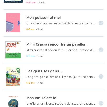
9-12 ans
- 9 min
Mon poisson et moi
…
Quand mon poisson est entré dans ma vie, ça n’a pas été facile… Il a fallu qu’on apprenne à se faire confiance et à s’accepter tels qu’on était. Maintenant, on s’est apprivoisé. Nous sommes tellement complices que les autres ne semblent plus nous comprendre : nous on rit et eux ils froncent les sourcils. Ils me trouvent bizarre ? C’est mon côté poisson !
6-8 ans
- 9 min
Mimi Cracra rencontre un papillon
…
Mimi cracra est née en 1975. Sortie du crayon d’Agnès Rosenstiehl pour le magazine “Pomme d’api”, cette petite fille aux joues roses et cheveux bruns à laquelle il est facile de s’identifier nous entraîne avec humour dans ses aventures quotidiennes.
3-5 ans
- 1 min
Les gens, les gens...
…
Les gens, ça n’existe pas ! Il y a toujours une personne, plus une personne, plus une autre personne... Chacun de nous est unique et différent.
Un album où règne un joyeux bazar coloré de la vie quotidienne pour aborder le thème de l’altérité, du regard que chacun d’entre nous pose sur l’autre.
6-8 ans
- 7 min
Mon vœu c'est toi
…
Une île, un anniversaire, de la danse, une rencontre, un vœu et un soupçon de magie. Les ingrédients indispensables pour trouver la force de se surpasser et prendre confiance en soi. Hadrien vient de recevoir la première lettre de sa vie : Sidonie l’invite à danser pour son anniversaire. Il n’osera jamais, il ne sait pas danser. Mais certaines rencontres sont surprenantes, surtout celles que l’on attend pas !