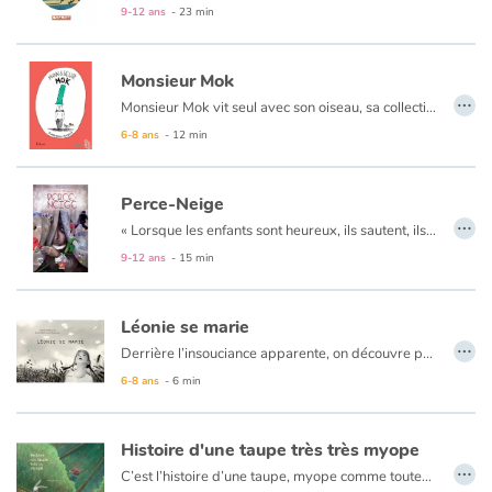
9-12 ans
- 23 min
Monsieur Mok
…
Monsieur Mok vit seul avec son oiseau, sa collection de boîtes et son arbre. Il a décidé de ne plus sortir de chez lui. Jusqu’au jour où…
6-8 ans
- 12 min
Perce-Neige
…
« Lorsque les enfants sont heureux, ils sautent, ils chantent, ils courent. Lorsque les fleurs sont heureuses, elles fleurissent. Et si une fleur décide de fleurir, rien ne peut l'en empêcher. Encore moins si cette fleur est un perce-neige, dont je voudrais te raconter l'histoire. » Le pourceau avait son logis juste en dessus de perce-neige, et ne comptait pas bouger. La terre étant ronde, la fleur décida alors de la traverser coûte que coûte, car le printemps arrivait.
9-12 ans
- 15 min
Léonie se marie
…
Derrière l’insouciance apparente, on découvre peu à peu un pays en guerre. Bientôt, un face à face entre la fillette et un soldat du camp adverse. Osera-t-il presser sur la gâchette ? Un texte sensible, une histoire vraie, et la guerre se rejoue au milieu des champs de blé.
6-8 ans
- 6 min
Histoire d'une taupe très très myope
…
C’est l’histoire d’une taupe, myope comme toutes les taupes, d’autant plus myope qu’elle a cassé ses lunettes. Alors, elle part faire remplacer ses verres mais, comme elle est très myope, elle ne voit pas le danger… Une histoire complètement loufoque mais si drôle !