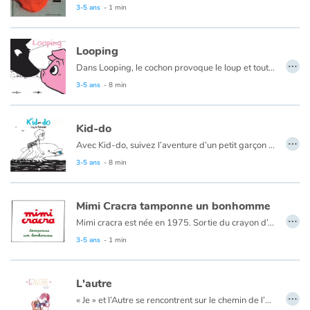
3-5 ans
- 1 min
Looping
…
Dans Looping, le cochon provoque le loup et tout se retrouve sens dessus dessous !
3-5 ans
- 8 min
Kid-do
…
Avec Kid-do, suivez l’aventure d’un petit garçon à la plage.
3-5 ans
- 8 min
Mimi Cracra tamponne un bonhomme
…
Mimi cracra est née en 1975. Sortie du crayon d’Agnès Rosenstiehl pour le magazine “Pomme d’api”, cette petite fille aux joues roses et cheveux bruns à laquelle il est facile de s’identifier nous entraîne avec humour dans ses aventures quotidiennes.
3-5 ans
- 1 min
L'autre
…
« Je » et l’Autre se rencontrent sur le chemin de l’école, qui pourrait tout aussi bien être le chemin de la vie. Chemin faisant, l’une et l’Autre s’interrogent sur ce qu’ils sont, pourquoi ils sont là, ensemble. Ils apprennent à se connaître, se confient, éprouvent des moments de peur et de joie, s’entraident, défient le regard des autres, avancent en se fixant des buts réels ou imaginaires. Enfants, ils rêvent d’un demain qui serait dessiné à leur goût, de manière juste et équilibrée. Libres.