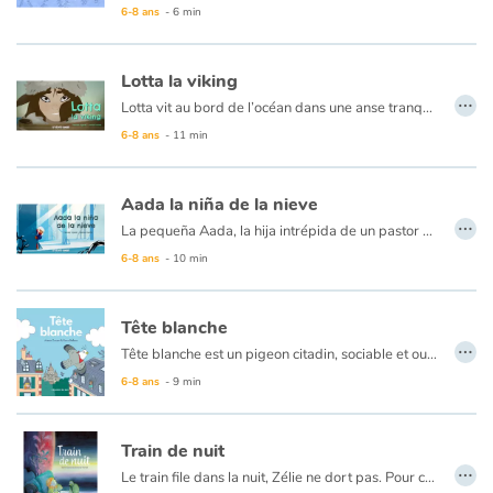
6-8 ans
- 6 min
Ce livre est disponible en anglais :
39 - Moko : The sea of ice
Lotta la viking
…
Lotta vit au bord de l’océan dans une anse tranquille qui abrite le drakkar de son père le chef Thorvald. Rêvant d’aventures et de grandes découvertes, elle se glisse en secret dans le drakkar de son père lorsque celui ci part en expédition. Mais le temps se gâte, le bateau s’égare et tout au fond des eaux sombres, le kraken guette ses proies … Heureusement Lotta a pris sa pierre magique ! La petite viking ne le sait pas encore, mais après ce voyage les vikings ne se perdront plus jamais en mer… Grâce à elle.
6-8 ans
- 11 min
Aada la niña de la nieve
…
La pequeña Aada, la hija intrépida de un pastor de renos, vive en una aldea a orillas de un gran lago helado en Laponia. Un día, la niña ve un extraño movimiento cerca a la orilla, y, desafiando la prohibición de su padre, inclina su cabeza sobre el agua...
6-8 ans
- 10 min
Tête blanche
…
Tête blanche est un pigeon citadin, sociable et ouvert qui vit à Paris avec toute sa bande. Tête blanche est heureux, mais il ressent comme un manque dans sa vie. Il se sent inexplicablement attiré par les humains, et ce malgré toutes les mises en garde de sa communauté. C’est alors qu’il rencontre Anouk, une petite fille qui semble bien seule... Tête blanche réussira-t-il à devenir son ami ?
6-8 ans
- 9 min
Train de nuit
…
Le train file dans la nuit, Zélie ne dort pas. Pour contrer l’ennui, elle observe autour d’elle et écoute le bruit régulier des roues sur les rails. Soudain, une mélodie lointaine la pousse à se lever et la conduit jusqu’à la voiture-bar… Quel spectacle incroyable l’enfant va-t-elle découvrir ?