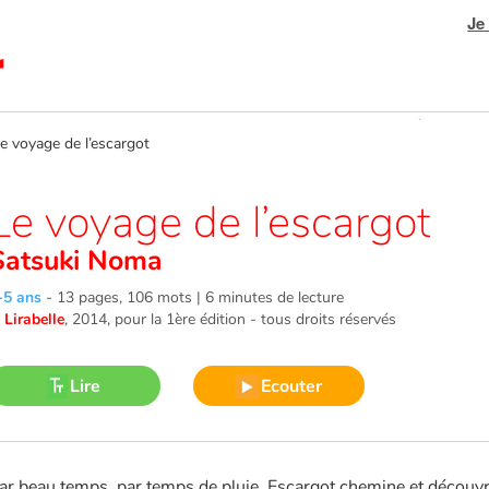
Je
voyage de l’escargot
Le voyage de l’escargot
Satsuki Noma
-5 ans
-
13 pages, 106 mots | 6 minutes de lecture
©
Lirabelle
, 2014
, pour la 1ère édition - tous droits réservés
Lire
Ecouter
ar beau temps, par temps de pluie, Escargot chemine et découvr