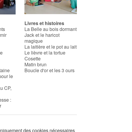
Livres et histoires
nts
La Belle au bois dormant
rmir
Jack et le haricot
magique
La laitière et le pot au lait
se
Le lièvre et la tortue
Cosette
Matin brun
taine
Boucle d'or et les 3 ours
pour le
au CP,
esse :
r
s uniquement des cookies nécessaires