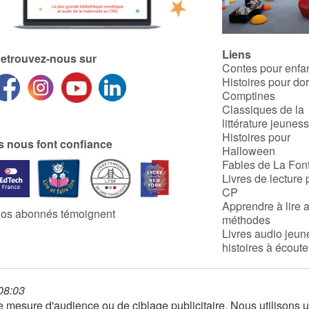
Liens
etrouvez-nous sur
Contes pour enfa
Histoires pour do
Comptines
Classiques de la
littérature jeunes
Histoires pour
ls nous font confiance
Halloween
Fables de La Fon
Livres de lecture 
CP
Apprendre à lire 
os abonnés témoignent
méthodes
Livres audio jeun
histoires à écoute
 08:03
 de mesure d'audience ou de ciblage publicitaire. Nous utilison