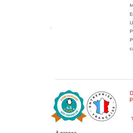
M
E
U
P
P
c
D
p
À propos