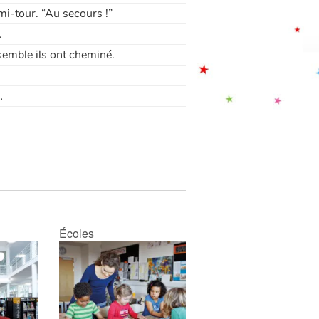
emi-tour. “Au secours !”
.
semble ils ont cheminé.
…
Écoles