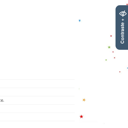
Contraste +
ce.