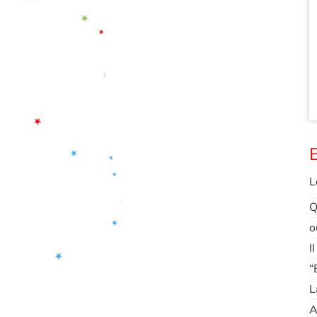
E
L
Q
o
I
“
L
A