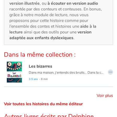
Art, espace, activité
version illustrée
, ou
à écouter en version audio
racontée par des conteurs et conteuses. En bonus,
Documentaires
grâce à notre module de lecture, nous vous
proposons pour cette histoire comme pour
l’ensemble des contes et histoires une
aide à la
En famille
lecture
ainsi que des outils pour une
version
adaptée aux enfants dyslexiques
.
Quotidien et loisirs
À l'école
Dans la même collection :
Fêtes et évènements
Les bizarres
…
Dans ma maison, j’entends des bruits... Dans la cuisine, j’entends « GLOUPS » et dans la salle de bains, j’entends « PLOOOC » et dans la cave, j’entends « CROA ». Mais qui peut bien faire des bruits aussi bizarres ?
Amour et amitié
3-5 ans
- 8 min
Sujets de société
Voir plus
Émotions et sentiments
Voir toutes les histoires du même éditeur
Autres livres écrits par Delphine
Formats et illustrations