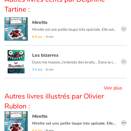
Tartine :
Catalogue anglais
Mirette
…
Mirette est une petite taupe très spéciale. Elle est née avec des yeux qui voient ! Et elle veut voir plein de choses. Alors elle part en voyage, chargée d'un bon gâteau au fromage.
Contraste +
6-8 ans
- 9 min
Aide
Les bizarres
…
Dans ma maison, j’entends des bruits... Dans la cuisine, j’entends « GLOUPS » et dans la salle de bains, j’entends « PLOOOC » et dans la cave, j’entends « CROA ». Mais qui peut bien faire des bruits aussi bizarres ?
Accueil
3-5 ans
- 8 min
Famille
Voir plus
Autres livres illustrés par Olivier
Écoles
Rublon :
Médiathèques
Mirette
…
Mirette est une petite taupe très spéciale. Elle est née avec des yeux qui voient ! Et elle veut voir plein de choses. Alors elle part en voyage, chargée d'un bon gâteau au fromage.
Vidéos & Tutoriaux
6-8 ans
- 9 min