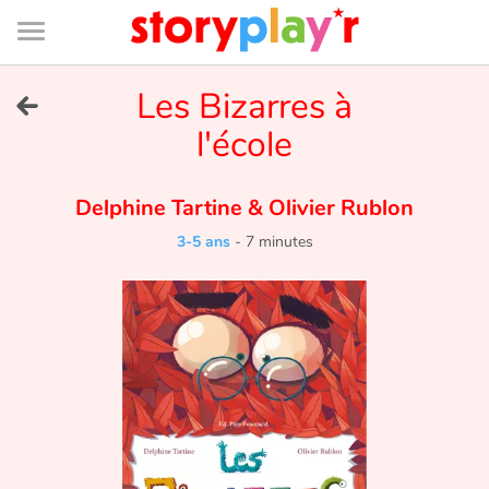
Connexion
Menu
Contenu
Recherche
Bibliothèque
Bas
de
page
Menu
➜
Les Bizarres à
EN
l'école
Je me connecte
Delphine Tartine
&
Olivier Rublon
Tester gratuitement
3-5 ans
-
7 minutes
Bibliothèque
Prix
Accueil
Contes d'ici et d'ailleurs