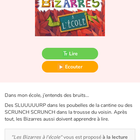
Fable, mythe, littérature et poésie
Princesses et princes, rois, reines et dragons
Ogres, monstres et sorcières
Héroïnes et héros
Lire
Écologie, nature, saisons
Ecouter
Les animaux
Voyage, épopée, enquête, aventure
Dans mon école, j’entends des bruits…
Des SLUUUUURP dans les poubelles de la cantine ou des
Autour du monde
SCRUNCH SCRUNCH dans la trousse du voisin. Après
tout, les Bizarres aussi doivent apprendre à lire.
Apprentissage
"Les Bizarres à l'école"
vous est proposé
à la lecture