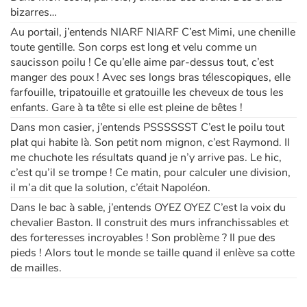
bizarres…
Au portail, j’entends NIARF NIARF C’est Mimi, une chenille
Apprendre les langues
toute gentille. Son corps est long et velu comme un
saucisson poilu ! Ce qu’elle aime par-dessus tout, c’est
Dyslexie, troubles de la lecture
manger des poux ! Avec ses longs bras télescopiques, elle
farfouille, tripatouille et gratouille les cheveux de tous les
Nos listes de lecture
enfants. Gare à ta tête si elle est pleine de bêtes !
Dans mon casier, j’entends PSSSSSST C’est le poilu tout
Les plus lus
plat qui habite là. Son petit nom mignon, c’est Raymond. Il
me chuchote les résultats quand je n’y arrive pas. Le hic,
Coups de coeur
c’est qu’il se trompe ! Ce matin, pour calculer une division,
il m’a dit que la solution, c’était Napoléon.
Dans le bac à sable, j’entends OYEZ OYEZ C’est la voix du
chevalier Baston. Il construit des murs infranchissables et
des forteresses incroyables ! Son problème ? Il pue des
pieds ! Alors tout le monde se taille quand il enlève sa cotte
de mailles.