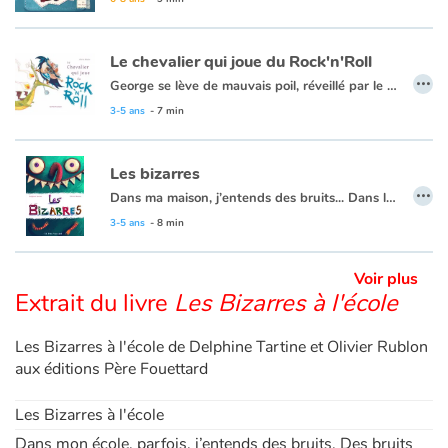
Blog
Le chevalier qui joue du Rock'n'Roll
…
George se lève de mauvais poil, réveillé par le fracas de la guerre. Ni une ni deux, il enfourche son cheval pour dire deux mots aux souverains bélligérants, peu enclins à mettre un terme à leur passe-temps annuel. Heureusement, le chevalier peut compter sur son talent singulier pour le sortir d'affaire. Ce n'est pas pour rien qu'on l'appelle George d'Arrisson, chevalier du Rock 'n' Roll !
Actualités
3-5 ans
- 7 min
Par thématique
Les bizarres
…
Dans ma maison, j’entends des bruits... Dans la cuisine, j’entends « GLOUPS » et dans la salle de bains, j’entends « PLOOOC » et dans la cave, j’entends « CROA ». Mais qui peut bien faire des bruits aussi bizarres ?
Rencontres et témoignages
3-5 ans
- 8 min
Contes d'ici et d'ailleurs
Voir plus
Extrait du livre
Les Bizarres à l'école
Autour de la lecture
Les Bizarres à l'école de Delphine Tartine et Olivier Rublon
Apprendre à lire
aux éditions Père Fouettard
Livre audio
Les Bizarres à l'école
Dans mon école, parfois, j’entends des bruits. Des bruits
Activités et ateliers