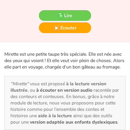
Fable, mythe, littérature et poésie
Lire
Princesses et princes, rois, reines et dragons
Ecouter
Ogres, monstres et sorcières
Héroïnes et héros
Mirette est une petite taupe très spéciale. Elle est née avec
Écologie, nature, saisons
des yeux qui voient ! Et elle veut voir plein de choses. Alors
elle part en voyage, chargée d'un bon gâteau au fromage.
Les animaux
"Mirette"
vous est proposé
à la lecture version
Voyage, épopée, enquête, aventure
illustrée
, ou
à écouter en version audio
racontée par
des conteurs et conteuses. En bonus, grâce à notre
Autour du monde
module de lecture, nous vous proposons pour cette
histoire comme pour l’ensemble des contes et
histoires une
aide à la lecture
ainsi que des outils
Apprentissage
pour une
version adaptée aux enfants dyslexiques
.