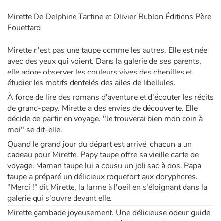
Mirette De Delphine Tartine et Olivier Rublon Éditions Père
Apprendre les langues
Fouettard
Dyslexie, troubles de la lecture
Mirette n'est pas une taupe comme les autres. Elle est née
avec des yeux qui voient. Dans la galerie de ses parents,
elle adore observer les couleurs vives des chenilles et
Nos listes de lecture
étudier les motifs dentelés des ailes de libellules.
Les plus lus
À force de lire des romans d'aventure et d'écouter les récits
de grand-papy, Mirette a des envies de découverte. Elle
décide de partir en voyage. "Je trouverai bien mon coin à
Coups de coeur
moi" se dit-elle.
Quand le grand jour du départ est arrivé, chacun a un
cadeau pour Mirette. Papy taupe offre sa vieille carte de
voyage. Maman taupe lui a cousu un joli sac à dos. Papa
taupe a préparé un délicieux roquefort aux doryphores.
"Merci !" dit Mirette, la larme à l'oeil en s'éloignant dans la
galerie qui s'ouvre devant elle.
Mirette gambade joyeusement. Une délicieuse odeur guide