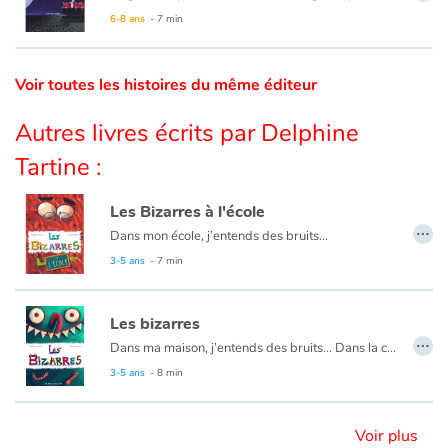
Cette nuit, l’oiseau va le suivre, luttant contre le vent et les vagues. Surtout, ne pas le perdre de vue. Il doit voler entre l’obscurité du ciel et de la mer, veiller sur lui jusqu’au retour au port.
6-8 ans
- 7 min
Catalogue anglais
Voir toutes les histoires du même éditeur
Contraste +
Autres livres écrits par Delphine
Tartine :
Aide
Les Bizarres à l'école
…
Accueil
Dans mon école, j’entends des bruits…
Des SLUUUUURP dans les poubelles de la cantine ou des SCRUNCH SCRUNCH dans la trousse du voisin. Après tout, les Bizarres aussi doivent apprendre à lire.
3-5 ans
- 7 min
Famille
Les bizarres
Écoles
…
Dans ma maison, j’entends des bruits... Dans la cuisine, j’entends « GLOUPS » et dans la salle de bains, j’entends « PLOOOC » et dans la cave, j’entends « CROA ». Mais qui peut bien faire des bruits aussi bizarres ?
3-5 ans
- 8 min
Médiathèques
Vidéos & Tutoriaux
Voir plus