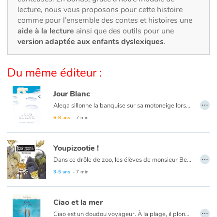
Art, espace, activité
lecture, nous vous proposons pour cette histoire
comme pour l’ensemble des contes et histoires une
Documentaires
aide à la lecture
ainsi que des outils pour une
version adaptée aux enfants dyslexiques
.
En famille
Du même éditeur :
Quotidien et loisirs
Jour Blanc
À l'école
…
Aleqa sillonne la banquise sur sa motoneige lorsqu'elle tombe sur une oursonne blessée. Elle lui porte secours, la met à l'abri, l'observe prendre des forces en même temps que son propre ventre s'arrondit. Mais le prédateur aux trousses de l'oursonne n'a pas dit son dernier mot.
Retrouvez le premier album ici :
Grand Blanc
6-8 ans
- 7 min
Fêtes et évènements
Amour et amitié
Youpizootie !
…
Dans ce drôle de zoo, les élèves de monsieur Bennett connaissent bien les animaux. Le gorille veut jouer à cache-cache, les pingouins aiment les montagnes russes et les grands félins rêvent de jazz. Et tout est vrai, ce sont eux qui l'ont dit aux enfants !
Sujets de société
3-5 ans
- 7 min
Émotions et sentiments
Ciao et la mer
…
Ciao est un doudou voyageur. À la plage, il plonge dans l’eau salée et découvre le monde fascinant de la mer. Sous l’eau, il rencontre des amis aux grandes dents, des géants, des minus et même des lumières bien étranges.
Formats et illustrations