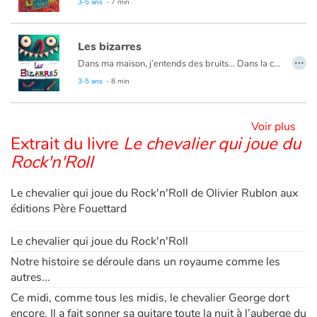
Des SLUUUUURP dans les poubelles de la cantine ou des SCRUNCH SCRUNCH dans la trousse du voisin. Après tout, les Bizarres aussi doivent apprendre à lire.
3-5 ans
- 7 min
Blog
Les bizarres
…
Dans ma maison, j’entends des bruits... Dans la cuisine, j’entends « GLOUPS » et dans la salle de bains, j’entends « PLOOOC » et dans la cave, j’entends « CROA ». Mais qui peut bien faire des bruits aussi bizarres ?
Actualités
3-5 ans
- 8 min
Par thématique
Voir plus
Extrait du livre
Le chevalier qui joue du
Rencontres et témoignages
Rock'n'Roll
Contes d'ici et d'ailleurs
Le chevalier qui joue du Rock'n'Roll de Olivier Rublon aux
éditions Père Fouettard
Autour de la lecture
Le chevalier qui joue du Rock'n'Roll
Apprendre à lire
Notre histoire se déroule dans un royaume comme les
autres...
Livre audio
Ce midi, comme tous les midis, le chevalier George dort
encore. Il a fait sonner sa guitare toute la nuit à l’auberge du
Activités et ateliers