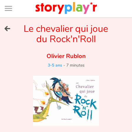
Connexion
Menu
Contenu
Recherche
Bibliothèque
Bas
de
page
Menu
➜
Le chevalier qui joue
EN
du Rock'n'Roll
Je me connecte
Olivier Rublon
Tester gratuitement
3-5 ans
-
7 minutes
Bibliothèque
Prix
Accueil
Contes d'ici et d'ailleurs