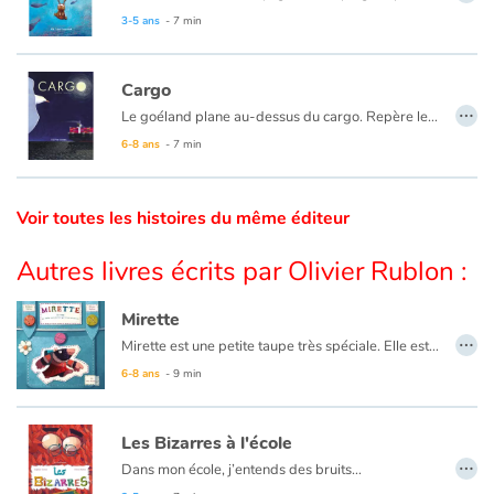
3-5 ans
- 7 min
Catalogue anglais
Cargo
…
Le goéland plane au-dessus du cargo. Repère le Capitaine, si petit d’en haut qu’il le reconnaît à peine.
Contraste +
Cette nuit, l’oiseau va le suivre, luttant contre le vent et les vagues. Surtout, ne pas le perdre de vue. Il doit voler entre l’obscurité du ciel et de la mer, veiller sur lui jusqu’au retour au port.
6-8 ans
- 7 min
Aide
Voir toutes les histoires du même éditeur
Accueil
Autres livres écrits par Olivier Rublon :
Famille
Mirette
…
Mirette est une petite taupe très spéciale. Elle est née avec des yeux qui voient ! Et elle veut voir plein de choses. Alors elle part en voyage, chargée d'un bon gâteau au fromage.
Écoles
6-8 ans
- 9 min
Médiathèques
Les Bizarres à l'école
…
Dans mon école, j’entends des bruits…
Vidéos & Tutoriaux