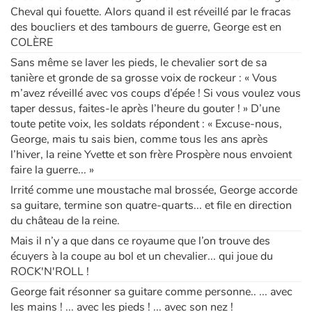
Cheval qui fouette. Alors quand il est réveillé par le fracas
des boucliers et des tambours de guerre, George est en
Apprendre les langues
COLÈRE
Sans même se laver les pieds, le chevalier sort de sa
Dyslexie, troubles de la lecture
tanière et gronde de sa grosse voix de rockeur : « Vous
m’avez réveillé avec vos coups d’épée ! Si vous voulez vous
Nos listes de lecture
taper dessus, faites-le après l’heure du gouter ! » D’une
toute petite voix, les soldats répondent : « Excuse-nous,
Les plus lus
George, mais tu sais bien, comme tous les ans après
l’hiver, la reine Yvette et son frère Prospère nous envoient
faire la guerre... »
Coups de coeur
Irrité comme une moustache mal brossée, George accorde
sa guitare, termine son quatre-quarts... et file en direction
du château de la reine.
Mais il n’y a que dans ce royaume que l’on trouve des
écuyers à la coupe au bol et un chevalier... qui joue du
ROCK'N'ROLL !
George fait résonner sa guitare comme personne.. ... avec
les mains ! ... avec les pieds ! ... avec son nez !