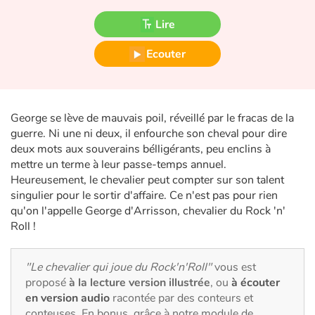
Fable, mythe, littérature et poésie
Lire
Princesses et princes, rois, reines et dragons
Ecouter
Ogres, monstres et sorcières
Héroïnes et héros
George se lève de mauvais poil, réveillé par le fracas de la
guerre. Ni une ni deux, il enfourche son cheval pour dire
Écologie, nature, saisons
deux mots aux souverains bélligérants, peu enclins à
mettre un terme à leur passe-temps annuel.
Les animaux
Heureusement, le chevalier peut compter sur son talent
singulier pour le sortir d'affaire. Ce n'est pas pour rien
qu'on l'appelle George d'Arrisson, chevalier du Rock 'n'
Voyage, épopée, enquête, aventure
Roll !
Autour du monde
"Le chevalier qui joue du Rock'n'Roll"
vous est
proposé
à la lecture version illustrée
, ou
à écouter
Apprentissage
en version audio
racontée par des conteurs et
conteuses. En bonus, grâce à notre module de