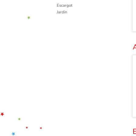
Escargot
Jardin
A
E