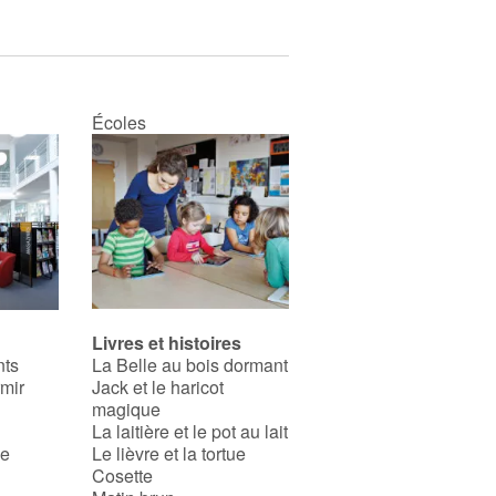
Écoles
Livres et histoires
nts
La Belle au bois dormant
rmir
Jack et le haricot
magique
La laitière et le pot au lait
se
Le lièvre et la tortue
Cosette