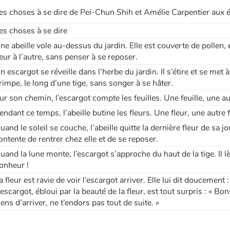
es choses à se dire de Pei-Chun Shih et Amélie Carpentier aux 
es choses à se dire
ne abeille vole au-dessus du jardin. Elle est couverte de pollen, et 
leur à l’autre, sans penser à se reposer.
n escargot se réveille dans l’herbe du jardin. Il s’étire et se met 
rimpe, le long d’une tige, sans songer à se hâter.
ur son chemin, l’escargot compte les feuilles. Une feuille, une au
endant ce temps, l’abeille butine les fleurs. Une fleur, une autre 
uand le soleil se couche, l’abeille quitte la dernière fleur de sa 
ontente de rentrer chez elle et de se reposer.
uand la lune monte, l’escargot s’approche du haut de la tige. Il lè
onheur !
a fleur est ravie de voir l’escargot arriver. Elle lui dit doucement
’escargot, ébloui par la beauté de la fleur, est tout surpris : « Bo
iens d’arriver, ne t’endors pas tout de suite. »