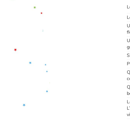
L
L
U
f
U
g
S
P
Q
c
Q
b
L
L
v