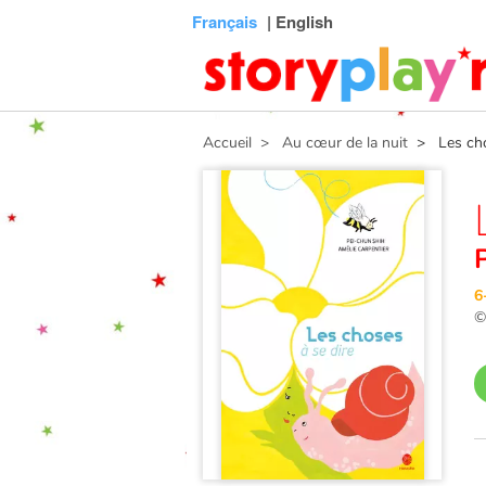
Connexion
Menu
Contenu
Recherche
Bibliothèque
Bas
Français
| English
de
page
Accueil
> Au cœur de la nuit
> Les chos
6