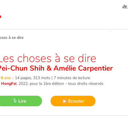
Je
es à se dire
Les choses à se dire
Pei-Chun Shih
&
Amélie Carpentier
-8 ans
-
14 pages, 313 mots | 7 minutes de lecture
©
HongFei
, 2022
, pour la 1ère édition - tous droits réservés
Lire
Ecouter