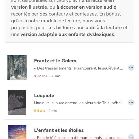
sont disponibles sur Storyplay’r
à la lecture en
Fable, mythe, littérature et poésie
version illustrée
, ou
à écouter en version audio
racontée par des conteurs et conteuses. En bonus,
Princesses et princes, rois, reines et dragons
grâce à notre module de lecture, nous vous
proposons pour ces histoires une
aide à la lecture
et
Ogres, monstres et sorcières
une
version adaptée aux enfants dyslexiques
.
Héroïnes et héros
Frantz et le Golem
Écologie, nature, saisons
…
«
Des tressaillements le parcourent, le soulèvent et il se sent comme propulsé dans les airs par une force étrange. Il ouvre les yeux et hagard regarde autour de lui.
9-12 ans
- 38 min
Les animaux
Voyage, épopée, enquête, aventure
Loupiote
…
Une nuit, la louve entend les pleurs de Tala, bébé abandonné dans la forêt. La bête décide de la ramener auprès des humains. Mais tout ne s’est pas passé comme prévu pour la petite humaine...
Autour du monde
Au format papier, ce livre est un album recto-verso. Découvrez cette histoire du
6-8 ans
- 7 min
Apprentissage
L'enfant et les étoiles
…
- Pas de télé ce soir, a dit mamie, mais j'ai beaucoup mieux...