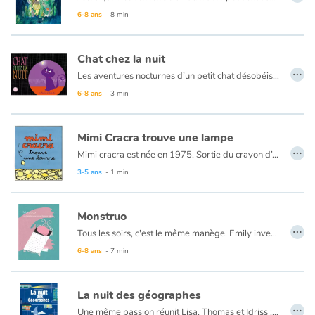
Accompagné des animaux de la forêt, le chaton va aider Alice à s’échapper de sa chambre pour lui faire découvrir les mystères de la nuit. Elle escalade alors les arbres avec l’écureuil, hume les fleurs aux côtés de la biche, dégringole les talus à la suite du loup et, surtout, respire la nuit.
6-8 ans
- 8 min
Catalogue anglais
En inversant les rôles – le chaton mignon veut ramener l’enfant chez lui – Maylis Daufresne accompagne les enfants dans la découverte d’une nuit sans peurs et enchantée par le plaisir de dévoiler les secrets de la nuit.
Un album gai et mystérieux, où l’univers coloré de Magali Dulain illumine l’ombre et où l’on embrasse l’inconnu avec bonheur.
Chat chez la nuit
…
À lire à la belle étoile.
Les aventures nocturnes d’un petit chat désobéissant. C’est la nuit et Misty, un chaton qui a pour consigne de rester sagement à la maison pendant que sa maîtresse est de sortie, ne résiste pas à la tentation de désobéir. Malgré la tentative de mise en garde d’Ariane, une petite araignée, il part à l’aventure explorer la ville. De déception en frayeur, il fera moins le malin lorsqu’il s’agira de retrouver son chemin, et sera alors content de retrouver Ariane et son fil…
Contraste +
6-8 ans
- 3 min
Aide
Mimi Cracra trouve une lampe
…
Mimi cracra est née en 1975. Sortie du crayon d’Agnès Rosenstiehl pour le magazine “Pomme d’api”, cette petite fille aux joues roses et cheveux bruns à laquelle il est facile de s’identifier nous entraîne avec humour dans ses aventures quotidiennes.
Accueil
3-5 ans
- 1 min
Famille
Monstruo
…
Écoles
Tous les soirs, c'est le même manège. Emily invente des tas de stratagèmes pour retarder l'heure fatidique. Le rendez-vous avec celui qu'elle déteste. Qui la terrifie. Qui la poursuit. Toutes les nuits. Et même le jour, dans les coins sombres. Monstruo lui fait broyer du noir. Monstruo l'empêche de dormir. C'est décidé, cela ne peut plus durer, Emily passe à l'attaque.
6-8 ans
- 7 min
Médiathèques
La nuit des géographes
Vidéos & Tutoriaux
…
Une même passion réunit Lisa, Thomas et Idriss : la géographie. Pour réaliser leur rêve de voyages et de découvertes, ils partent explorer un territoire dont ils ignorent presque tout, la nuit. Mais, une rencontre impromptue va les bouleverser et chambouler leur plan. Ils reviendront de leur expédition transformés et soudés par une solide amitié.