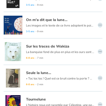
3-5 ans
- 9 min
On m'a dit que la lune...
…
Les images et le texte de ce livre adoptent le point de vue d’un enfant pour rassembler ce qui se dit à propos de la lune : dictons, proverbes, citations, croyances populaires. Ils permettent ainsi de partager avec le lecteur tout ce que l’esprit peut construire comme fantaisies à partir de ce qu’il capte autour de lui et qui constitue un certain « savoir ». D’où le titre :
De fait, c’est le précieux travail de l’imagination qui est déployé ici. Un travail qui se fait à travers le langage, qui tend à la fois à fixer des signification (celles qu’il importe de partager avec ses semblables) et à en renouveler d’autres (celles tombées dans les clichés, les idées reçues ou dépassées).
3-5 ans
- 9 min
Sur les traces de Wakiza
…
La banquise fond de plus en plus et les ours sont obligés de nager des heures pour trouver de quoi se nourrir. L'un d'eux, Wakiza part seul à la recherche de nouveaux territoires de chasse pendant que ses congénères hibernent...
6-8 ans
- 7 min
Seule la lune...
…
« Toc toc toc ! Quel est ce bruit contre la porte ? On dirait un coup de marteau… » Une bande de musiciens chante et enchante la ville par nuit de pleine lune…
6-8 ans
- 2 min
Tournelune
…
L'histoire nous est racontée par Célestine, une petite fille. Elle se souvient que jadis, dans une prairie de montagne, près de son chalet, vivait une belle et grande fleur, Tournesol. Elle passait ses journées, du matin au soir, tournée vers le soleil. Elle en buvait les rayons de lumière et ainsi est-elle devenue si grande et éclatante. Les autres petites fleurs de prairie, Marguerite, Coquelicot, Colchique, Violette et bien d'autres se demandaient quel était le secret de Tournesol. Mais un matin, une catastrophe se produisit : le soleil décida de ne pas se lever, car il était trop fatigué et avait sommeil. Sans soleil, sans lumière, Tournesol était condamnée à se faner et à mourir. Heureusement, au coeur de la nuit glaciale et désolée, la lune éclatante va apparaître et venir au secours de la fleur. Mais Tournesol va devoir se tourner vers l'astre et ainsi deviendra t-elle, cette nuit-là...Tournelune !