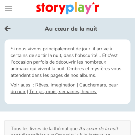
Connexion
Menu
Contenu
Recherche
Bibliothèque
Bas
de
page
Menu
➜
EN
Au cœur de la nuit
Je me connecte
Si nous vivons principalement de jour, il arrive à
certains de sortir la nuit, dans l'obscurité... Et c'est
Tester gratuitement
l'occasion parfois de découvrir les nombreux
animaux qui vivent la nuit. Ombres et mystères vous
Bibliothèque
attendent dans les pages de nos albums.
Voir aussi :
Rêves, imagination
|
Cauchemars, peur
du noir
|
Temps, mois, semaines, heures
Prix
Accueil
Contes d'ici et d'ailleurs
Tous les livres de la thématique
Au cœur de la nuit