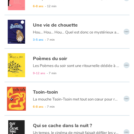
6-8 ans
- 12 min
Apprendre les langues
Une vie de chouette
Dyslexie, troubles de la lecture
…
Hou… Hou… Hou… Quel est donc ce mystérieux animal que l’on n’entend qu’à la nuit tombée ? C’est la chouette, pardi ! Avec ces grands yeux ronds, son petit bec crochu et sa tête qui peut quasiment faire un tour sur elle-même, la chouette est un redoutable prédateur ! Les sens en alerte, elle est l’affût du moindre bruit, du moindre mouvement… Petits rongeurs et insectes sont ses mets préférés ! Avec sa famille, la chouette est fidèle et attentionnée. Les couples se forment pour la vie et prennent soin de leur progéniture à tour de rôle. Même si à l’automne, la famille se sépare, les parents se retrouveront au printemps prochain tandis que les petits vivront de leur côté… leur chouette de vie !
3-5 ans
- 7 min
Nos listes de lecture
Les plus lus
Poèmes du soir
…
Les Poèmes du soir sont une ritournelle dédiée à ce qui nous fait peur, ce que l'on ne connaît pas, le minuscule qui grouille sous la terre ou qui farfouille dans le noir quand la nuit est venue, les inquiétudes qui se glissent en nous... Ce sont des poèmes autour du thème du crépuscule et du mystère, de la nuit à la fois effrayante et attirante, avec pour consigne la comptine, le jeu de mots, les allitérations en -oir et en -uit.
Coups de coeur
9-12 ans
- 7 min
Tsoin-tsoin
…
La mouche Tsoin-Tsoin met tout son cœur pour rendre fous Monsieur, Madame et leur chat qui n’aspiraient qu’à une nuit tranquille. La mouche bourdonne à qui mieux mieux dans la chambre puis à travers toute la maison persuadée d’offrir un spectacle grandiose pendant que les habitants essaient de s’en débarrasser coûte que coûte : verre et assiette, journal, tapette, puis jet de pantoufle, coussin, dentier… Tout est sens dessus dessous, y compris Monsieur, Madame et leur chat. Satisfaite, Tsoin-Tsoin s’en va régaler de son prochain show les passagers du métro.
6-8 ans
- 7 min
Qui se cache dans la nuit ?
…
Un temps, le cinéma de minuit faisait défiler les yeux de stars et chacun pouvait essayer de deviner qui se cachait derrière ces regards mythiques. Ilaria Demonti a imaginé un album pour les plus jeunes où les yeux doivent permettre d'émettre des hypothèses et de trouver peut-être la réponse à la question : qui se cache dans la nuit ?