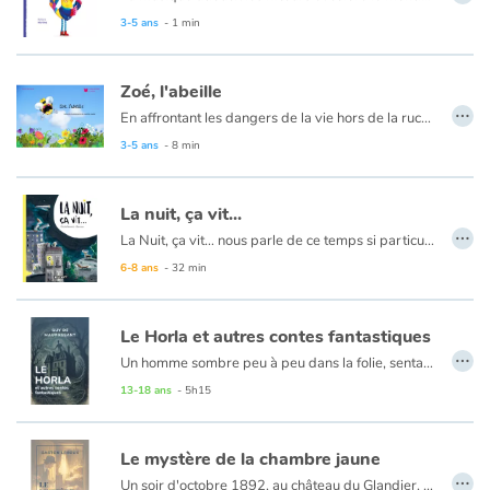
3-5 ans
- 1 min
Zoé, l'abeille
…
En affrontant les dangers de la vie hors de la ruche et en surmontant sa crainte de la nuit, Zoé la petite abeille va enfin voler de ses propres ailes.
3-5 ans
- 8 min
La nuit, ça vit...
…
La Nuit, ça vit… nous parle de ce temps si particulier entre le crépuscule et l’aube. Que se passe-t-il dans notre corps et dans notre esprit lorsque nous dormons ? Et autour de nous ? Quels sont les effets de la nuit et de l’obscurité sur la nature ? Une manière de parler d’écologie, de la pollution lumineuse et des moyens que trouvent les animaux pour s'adapter. Enfin, impossible de penser à la nuit sans s’intéresser au ciel et à ses curiosités : aurores boréales, allongement des nuits, ou encore la mystérieuse nuit...
6-8 ans
- 32 min
Le Horla et autres contes fantastiques
…
Un homme sombre peu à peu dans la folie, sentant en permanence à ses côtés une présence invisible. Un vieillard raconte, la voix tremblante, la rencontre qu'il fit cinquante ans auparavant dans un château sinistre. Une nuit de tempête, la tête barbue d'un revenant vient tourmenter son meurtrier.
13-18 ans
- 5h15
Le mystère de la chambre jaune
…
Un soir d'octobre 1892, au château du Glandier, peu après minuit, tandis que le professeur Stangerson travaille dans son laboratoire en compagnie de son serviteur, il entend, dans la chambre attenante, les appels au secours de sa fille. Tous les deux se précipitent, mais la porte est fermée de l'intérieur, comme les volets de l'unique fenêtre. Lorsqu'ils découvrent finalement la jeune fille qui râle sur le plancher, il ne reste de l'assassin que la marque, sur les murs, d'une main ensanglantée - et le revolver du serviteur : meurtre incompréhensible, dont le reporter Joseph Rouletabille va pourtant percer le mystère.