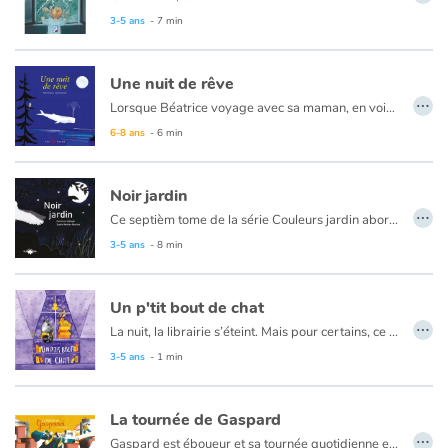
3-5 ans
- 7 min
Une nuit de rêve
…
Lorsque Béatrice voyage avec sa maman, en voiture, la nuit, cette dernière insiste toujours pour qu’elle dorme le plus rapidement possible. De cette manière, elle sera en forme à l’arrivée et le temps passera beaucoup plus vite. C’est ce qu’elle dit toujours. C’est pourquoi, lorsque maman réveille Béatrice à peine endormie, celle-ci est plus que surprise. Est-ce qu’elle rêve ou sa mère essaie vraiment de la réveiller ? La fillette ouvre les yeux et assiste alors à un spectacle qu’elle n’a jamais vu et surtout, qui la ravit. Ce qu’elle ne sait pas, c’est qu’elle n’est pas au bout de ses surprises ; la nuit sera riche en découvertes.
6-8 ans
- 6 min
Noir jardin
…
Ce septièm tome de la série Couleurs jardin aborde un nouvel aspect de la nature : la nuit. Lors d’une balade nocturne, il faudra habituer ses yeux à l’obscurité pour apercevoir les silhouettes des animaux, les reconnaitre à leur cri, et découvrir la vie nocturne à travers des petits jeux interactifs.
Et pour poursuivre la découverte, une activité adaptée aux tout-petits est proposée en fin d’ouvrage.
3-5 ans
- 8 min
Un p'tit bout de chat
…
La nuit, la librairie s’éteint. Mais pour certains, ce n’est que le début de l’aventure ! En ronronnant, en dormant, en sautant ou en rencontrant des amis inattendus, le chat explore toutes les sections de la librairie...
Une divagation féline et littéraire pour tous les amoureux de chats et de lecture.
3-5 ans
- 1 min
La tournée de Gaspard
…
Gaspard est éboueur et sa tournée quotidienne est ponctuée de petits bonheurs : le chat sur le toit, le salut du facteur, le joggeur du petit matin… Mais aujourd’hui, il manque ce petit garçon qui trottine fièrement vers l’école ! Gaspard ne peut pas imaginer ses journées sans cette rencontre. Dans les objets encombrants, dans les recyclés ou les cassés, Gaspard trouvera bien quelque part une idée pour aider son ami et retrouver ses habitudes.