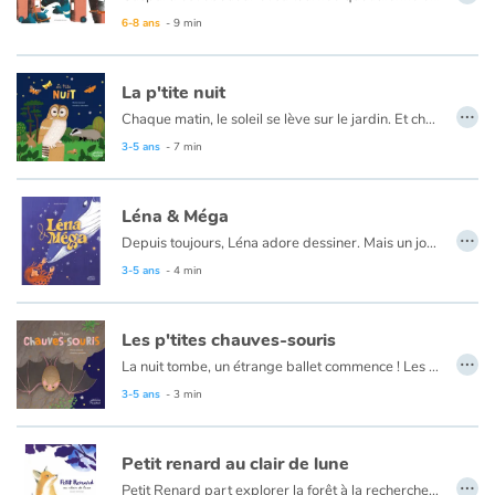
6-8 ans
- 9 min
La p'tite nuit
…
Chaque matin, le soleil se lève sur le jardin. Et chaque soir, il disparaît de l’autre côté. Certains animaux vont se coucher, d’autres se réveillent dès l’arrivée de l’obscurité. Pour Dame ver luisant, c’est l’heure d’illuminer son ventre et d’attirer Monsieur. Pour la chouette, le sanglier, le hérisson ou encore la chauve-souris, le noir est propice à la chasse…
Alors, éteignons nos lumières et écoutons la nuit nous livrer ses secrets !
3-5 ans
- 7 min
Léna & Méga
…
Depuis toujours, Léna adore dessiner. Mais un jour, elle regarde l'un de ses dessins d'un mauvais œil et perd confiance en elle. Comparé à d'autres, elle le trouve bien trop enfantin ! Déçue, elle déchire son dessin et s'en va se coucher.
3-5 ans
- 4 min
Les p'tites chauves-souris
…
La nuit tombe, un étrange ballet commence ! Les chauves-souris quittent leur refuge, elles vont virvolter sans bruit à la recherche de leurs mets préférés.
Mais comment font-elles pour s'orienter dans le noir ? Tout simplement en criant ! Elles produisent des ultrasons (inaudibles pour l'oreille humaine) qui vont se répercuter sur les obstacles, leur indiquer la route à suivre. Elles ne supportent pas la lumière du jour, alors aux premiers rayons du soleil, elles se nichent au creux d'un arbre, d'un rocher ou encore dans nos greniers !
3-5 ans
- 3 min
Petit renard au clair de lune
…
Petit Renard part explorer la forêt à la recherche d’une proie à rapporter au terrier. Soudain, il voit une lumière brillante et magnifique... C’est décidé, c’est elle qu’il va attraper !