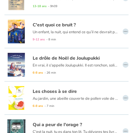
13-18 ans
- 9h09
C'est quoi ce bruit ?
…
Un enfant, la nuit, qui entend ce qu’il ne devrait pas entendre, qui devine ce qu’il ne connaît pas, quel parent ne l’a pas craint, ne l’a pas vécu ? Une histoire d’amour.
9-12 ans
- 8 min
Le drôle de Noël de Joulupukki
…
En vrai, il s'appelle Joulupukki. Il est ronchon, solitaire, désabusé. Même plus envie de livrer les cadeaux de Noël, puisque tout le monde l'oublie dès le lendemain. Cette nuit-là, sa rencontre avec une petite esseulée rendra sa tournée inoubliable.
6-8 ans
- 26 min
Les choses à se dire
…
Au jardin, une abeille couverte de pollen vole de fleur en fleur sans songer à se reposer. Pendant ce temps, un escargot grimpe le long d’une tige sans songer à se hâter. À la fin de la journée, l’abeille rentre chez elle. Esseulée, une fleur salue l’escargot : « Bonsoir escargot ! Et bonne nuit. J’avais tant de choses à dire à l’abeille et tu arrives bien tard... » Ému, l’escargot invite la fleur à lui parler : il retiendra ses mots doux et les transmettra à l’abeille, demain.
6-8 ans
- 7 min
Qui a peur de l’orage ?
…
C'est la nuit, tu es dans ton lit. Tu dévores tes livres et tes chips préférés. C'est défendu, mais tant pis ! Soudain, un coup de lumière éclate dans ta chambre, suivi d'un énorme BARABOUM ! Horreur, c'est l'orage, l'horrible orage qui te fait si peur ! Où courir, où se cacher pour échapper à sa méchanceté ?