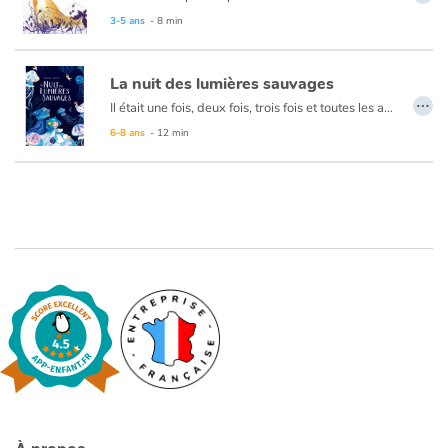
3-5 ans
- 8 min
La nuit des lumières sauvages
…
Il était une fois, deux fois, trois fois et toutes les autres nuits, l’Enfant, qui avait peur. Jusqu’à… cette nuit-là. En compagnie d’une chauve-souris philosophe et d’une mystérieuse lynx, l’Enfant va devoir traverser la nuit. Un conte initiatique poétique dont on ressort grandi.
Note éditoriale : Le personnage principal n'est jamais genré dans cette histoire, sans que cela ne soit un sujet. Ainsi, chaque personne pourra imaginer ce qu'elle veut.
6-8 ans
- 12 min