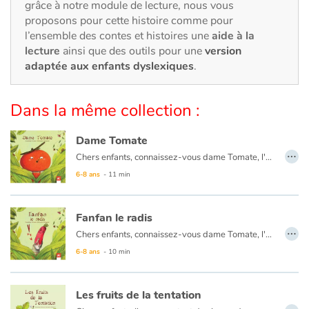
Art, espace, activité
grâce à notre module de lecture, nous vous
proposons pour cette histoire comme pour
l’ensemble des contes et histoires une
aide à la
Documentaires
lecture
ainsi que des outils pour une
version
adaptée aux enfants dyslexiques
.
En famille
Quotidien et loisirs
Dans la même collection :
À l'école
Dame Tomate
…
Chers enfants, connaissez-vous dame Tomate, l'aventurière du potager, ou la demoiselle Citrouille qui rêve d'être une star, et puis ce petit Radis, amoureux de la Pâquerette, si différente de lui ? Ces contes drôles et pas comme les autres vous feront vivre des aventures fabuleuses. Vous ne regarderez plus les potagers de la même manière. Mais chuuut ! Ecoutez, ou lisez plutôt... Vous serez surpris !
Fêtes et évènements
6-8 ans
- 11 min
Amour et amitié
Fanfan le radis
…
Chers enfants, connaissez-vous dame Tomate, l'aventurière du potager, ou la demoiselle Citrouille qui rêve d'être une star, et puis ce petit Radis, amoureux de la Pâquerette, si différente de lui ? Ces contes drôles et pas comme les autres vous feront vivre des aventures fabuleuses. Vous ne regarderez plus les potagers de la même manière. Mais chuuut ! Écoutez, ou lisez plutôt... Vous serez surpris !
Sujets de société
6-8 ans
- 10 min
Émotions et sentiments
Les fruits de la tentation
…
Formats et illustrations