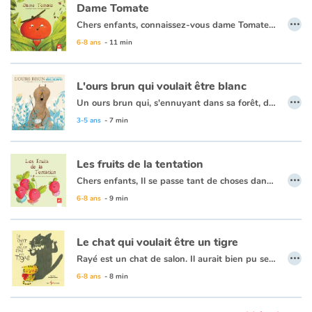
Dame Tomate
…
Chers enfants, connaissez-vous dame Tomate, l'aventurière du potager, ou la demoiselle Citrouille qui rêve d'être une star, et puis ce petit Radis, amoureux de la Pâquerette, si différente de lui ? Ces contes drôles et pas comme les autres vous feront vivre des aventures fabuleuses. Vous ne regarderez plus les potagers de la même manière. Mais chuuut ! Ecoutez, ou lisez plutôt... Vous serez surpris !
Apprendre les langues
6-8 ans
- 11 min
Dyslexie, troubles de la lecture
L'ours brun qui voulait être blanc
…
Nos listes de lecture
Un ours brun qui, s'ennuyant dans sa forêt, décide de partir à l'aventure. Au bout de plusieurs jours de marche, il arrive au pôle Nord et découvre un monde inconnu. Un territoire où tout est blanc, même les ours... L'ours brun qui voulait être blanc est une fable tendre et humoristique sur la différence et l'acceptation de soi.
3-5 ans
- 7 min
Les plus lus
Les fruits de la tentation
Coups de coeur
…
Chers enfants, Il se passe tant de choses dans un potager, qu'on peut à peine l'imaginer ! Depuis quelque temps, Dr Navet et Sir Poireau, deux singuliers détectives, volent au secours des habitants du potager. Au cours de leurs enquêtes, ils résolvent énigmes et secrets. Si vous voulez connaître le secret des jolies fraises joufflues, il vous faudra suivre les deux détectives. Alors, approchez-vous ! Ils vous attendent !
6-8 ans
- 9 min
Le chat qui voulait être un tigre
…
Rayé est un chat de salon. Il aurait bien pu se contenter de passer des journées tranquilles auprès de son maître. Mais le petit félin rêve d'une vie sauvage et surtout d'être couronné Roi de la jungle. À la maison, Rayé s'imagine en forêt : il bondit, s'accroche au divan et aux rideaux, éprouvant durement la patience de son maître. Un jour, le brave homme en a assez et prend une décision qui changera à tout jamais leur vie.
6-8 ans
- 8 min