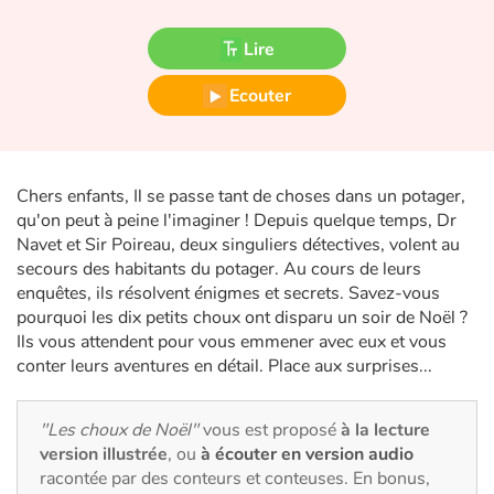
Fable, mythe, littérature et poésie
Lire
Princesses et princes, rois, reines et dragons
Ecouter
Ogres, monstres et sorcières
Héroïnes et héros
Chers enfants, Il se passe tant de choses dans un potager,
qu'on peut à peine l'imaginer ! Depuis quelque temps, Dr
Écologie, nature, saisons
Navet et Sir Poireau, deux singuliers détectives, volent au
secours des habitants du potager. Au cours de leurs
Les animaux
enquêtes, ils résolvent énigmes et secrets. Savez-vous
pourquoi les dix petits choux ont disparu un soir de Noël ?
Voyage, épopée, enquête, aventure
Ils vous attendent pour vous emmener avec eux et vous
conter leurs aventures en détail. Place aux surprises...
Autour du monde
"Les choux de Noël"
vous est proposé
à la lecture
Apprentissage
version illustrée
, ou
à écouter en version audio
racontée par des conteurs et conteuses. En bonus,