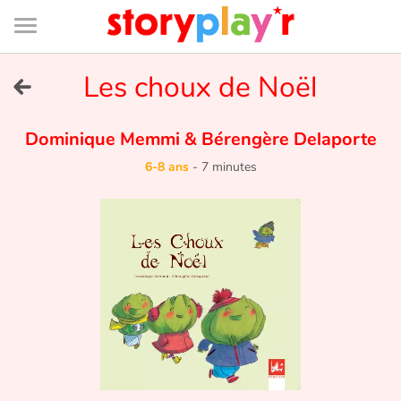
Connexion
Menu
Contenu
Recherche
Bibliothèque
Bas
de
page
Menu
➜
Les choux de Noël
EN
Je me connecte
Dominique Memmi
&
Bérengère Delaporte
6-8 ans
-
7 minutes
Tester gratuitement
Bibliothèque
Prix
Accueil
Contes d'ici et d'ailleurs