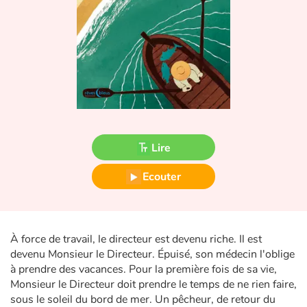
Fable, mythe, littérature et poésie
Princesses et princes, rois, reines et dragons
Ogres, monstres et sorcières
Héroïnes et héros
Écologie, nature, saisons
Lire
Les animaux
Ecouter
Voyage, épopée, enquête, aventure
À force de travail, le directeur est devenu riche. Il est
Autour du monde
devenu Monsieur le Directeur. Épuisé, son médecin l'oblige
à prendre des vacances. Pour la première fois de sa vie,
Apprentissage
Monsieur le Directeur doit prendre le temps de ne rien faire,
sous le soleil du bord de mer. Un pêcheur, de retour du