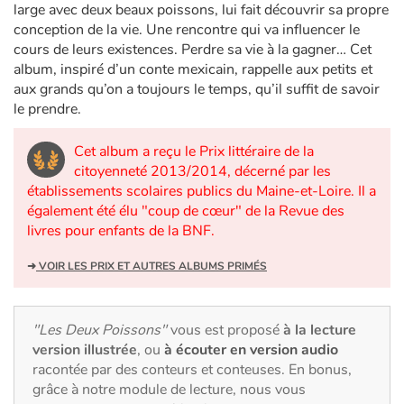
Art, espace, activité
large avec deux beaux poissons, lui fait découvrir sa propre
conception de la vie. Une rencontre qui va influencer le
Documentaires
cours de leurs existences. Perdre sa vie à la gagner… Cet
album, inspiré d’un conte mexicain, rappelle aux petits et
aux grands qu’on a toujours le temps, qu’il suffit de savoir
En famille
le prendre.
Quotidien et loisirs
Cet album a reçu le Prix littéraire de la
citoyenneté 2013/2014, décerné par les
À l'école
établissements scolaires publics du Maine-et-Loire. Il a
également été élu "coup de cœur" de la Revue des
Fêtes et évènements
livres pour enfants de la BNF.
➜
VOIR LES PRIX ET AUTRES ALBUMS PRIMÉS
Amour et amitié
Sujets de société
"Les Deux Poissons"
vous est proposé
à la lecture
version illustrée
, ou
à écouter en version audio
Émotions et sentiments
racontée par des conteurs et conteuses. En bonus,
grâce à notre module de lecture, nous vous
Formats et illustrations