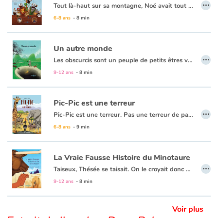
…
Tout là-haut sur sa montagne, Noé avait tout prévu en cas de déluge. Il avait construit une arche gigantesque prête à accueillir sa famille et un couple de chacun des animaux de la Terre. Un jour, des trombes d’eau commencèrent à tomber et l’eau monta à un niveau inquiétant. C’était le moment, Noé décida d’embarquer. Mais un étrange sentiment l’envahit : il était persuadé d’avoir oublié quelque chose mais ne savait pas quoi. Noé décida alors de faire le tour de toutes les cales de son immense bateau pour tenter de trouver ce qu’il avait oublié…
6-8 ans
- 8 min
Un autre monde
…
Les obscurcis sont un peuple de petits êtres vivant au fond d'un puits. Dans l'obscurité, ils ne savent pas à quoi ils ressemblent, pensent que les parois du puits sont les limites de leur univers et que son entrée éblouissante est une lune fontaine. Un jour d'orage, une branche enflammée par la foudre tombe au fond du puits, éclairant un des leurs...
9-12 ans
- 8 min
Pic-Pic est une terreur
…
Pic-Pic est une terreur. Pas une terreur de paisible clairière. Pas une terreur de bord de mer. Non ! Pic-Pic, c’est la terreur de la savane. Quand il le croise, le serpent serpente, le guépard part, le suricate se carapate, la girafe fait l’autruche, l’éléphant fait la tronche et la hyène arrête de rigoler.
6-8 ans
- 9 min
La Vraie Fausse Histoire du Minotaure
…
Taiseux, Thésée se taisait. On le croyait donc muet, idiot, fou ou même pire, étranger ! Alors, par crainte et par principe de précaution, on le chassait. Toujours contraint à l’exil, il finit un jour par accoster en Crète. Le petit peuple était en pleine effervescence. C’était le grand jour, selon la tradition, chaque année, un jeune homme était désigné pour partir affronter l’effroyable créature mi-homme mi-taureau : le Minotaure… De belles illustrations et du suspens pour revisiter avec humour l’étonnant mythe de Thésée et du Minotaure.
9-12 ans
- 8 min
Voir plus