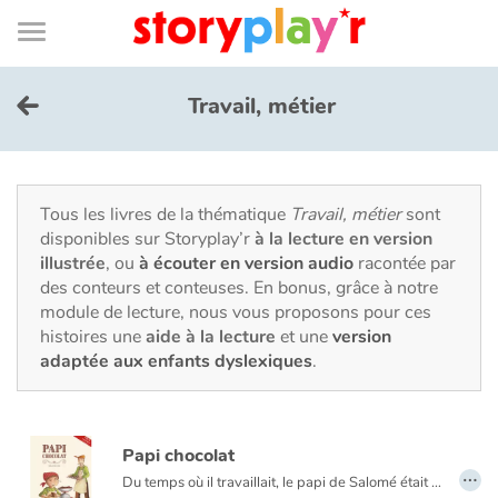
Connexion
Menu
Contenu
Recherche
Bibliothèque
Bas
de
page
Menu
➜
EN
Travail, métier
Je me connecte
Tester gratuitement
Tous les livres de la thématique
Travail, métier
sont
disponibles sur Storyplay’r
à la lecture en version
illustrée
, ou
à écouter en version audio
racontée par
Bibliothèque
des conteurs et conteuses. En bonus, grâce à notre
module de lecture, nous vous proposons pour ces
histoires une
aide à la lecture
et une
version
Prix
adaptée aux enfants dyslexiques
.
Accueil
Papi chocolat
Contes d'ici et d'ailleurs
…
Du temps où il travaillait, le papi de Salomé était chocolatier. Hélas, depuis qu’il a pris sa retraite, il ne veut plus entendre parler de chocolat. Pour sa petite fille, fini les truffes et les mokas ! Impossible de le faire changer d’avis. Le papi est bien décidé à profiter de sa retraite pour prendre du bon temps. Mais la fillette est tout aussi résolue à retrouver son Papi Chocolat, celui des truffes et des mokas.