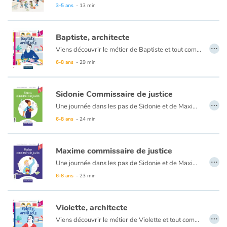
Le jour J arrive, la classe se transforme en salle de spectacle avec une surprise de taille pour Marcel pour clôturer cette journée mémorable.
3-5 ans
- 13 min
Baptiste, architecte
…
Viens découvrir le métier de Baptiste et tout comprendre sur le métier d’architecte ! Une partie documentaire t’éclairera sur l’histoire du métier, son vocabulaire et plein d’infos passionnantes !
6-8 ans
- 29 min
Sidonie Commissaire de justice
…
Une journée dans les pas de Sidonie et de Maxime, tous deux commissaires de justice passionnés par leur métier. Ils travaillent ensemble, mais chacun raconte sa journée d’un côté du livre, c’est renversant !
6-8 ans
- 24 min
Maxime commissaire de justice
…
Une journée dans les pas de Sidonie et de Maxime, tous deux commissaires de justice passionnés par leur métier. Ils travaillent ensemble, mais chacun raconte sa journée d’un côté du livre, c’est renversant !
6-8 ans
- 23 min
Violette, architecte
…
Viens découvrir le métier de Violette et tout comprendre sur le métier d’architecte ! Une partie documentaire t’éclairera sur l’histoire du métier, son vocabulaire et plein d’infos passionnantes !