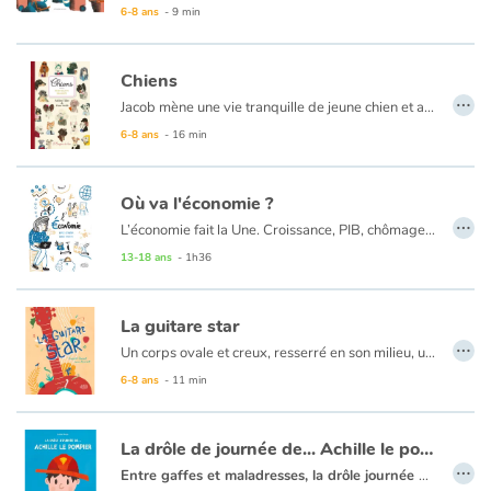
6-8 ans
- 9 min
Chiens
…
Jacob mène une vie tranquille de jeune chien et aime réfléchir à son futur métier. Il est entouré d'amis qui ont des vies plus passionnantes les unes que les autres et c'est une vraie source d'inspiration pour lui... Alors, quelle sera finalement la vocation de Jacob ?
6-8 ans
- 16 min
Où va l'économie ?
…
L’économie fait la Une. Croissance, PIB, chômage, mondialisation.... Derrière ces mots se trouvent des réalités très concrètes avec des conséquences directes sur nos vies. Comprendre le fonctionnement de l’économie, se poser des questions sur la croissance (est-elle nécessaire ?), la consommation (ai-je besoin de tout acheter ?), le travail (quel métier ferai-je plus tard ?), les impacts
13-18 ans
- 1h36
La guitare star
…
Un corps ovale et creux, resserré en son milieu, une ouïe ronde, cernée d'une rosace, un long manche, coiffé d'une tête munie de clefs, et de six cordes… c'est la guitare acoustique !
Comment les cordes vibrent-elles ? Comment choisir les bons bois ? Comment travaille le luthier ? Qu'en est-il de la guitare électrique ? Découvrez tous les secrets de fabrication de cet instrument mythique.
6-8 ans
- 11 min
La drôle de journée de... Achille le pompier
…
Entre gaffes et maladresses, la drôle journée d'Achille est un album plein d'humour qui fera rire les petits et grands pompiers !