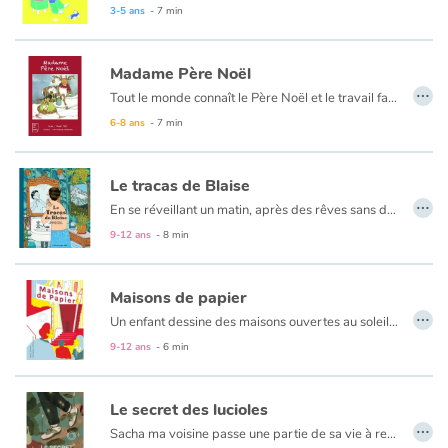
Porté par le trait poétique d’Audrey Calleja, le texte de Séverine Vidal encourage les enfants à vivre leurs envies d’adulte. Avec un peu d’imagination, ils sont à portée de mains.
3-5 ans
- 7 min
Plus tard, tu voudrais faire quoi ? À cette question, toujours un peu trop pressante et bien assez tôt posée à un enfant, le duo Séverine Vidal et Audrey Calleja répond par un joli pied de nez.
Blog
Madame Père Noël
…
Tout le monde connaît le Père Noël et le travail fantastique qu'il accomplit chaque année, en livrant les cadeaux de tous les gentils enfants... Mais ce que l'on sait moins, c'est que Madame Père Noël est elle aussi très importante !
Actualités
6-8 ans
- 7 min
Par thématique
Le tracas de Blaise
…
Rencontres et témoignages
En se réveillant un matin, après des rêves sans doute agités, Blaise se retrouva dans son lit. Pourtant en enfilant sa première pantoufle, il comprit qu’une chose bizarre venait de lui arriver.
9-12 ans
- 8 min
Contes d'ici et d'ailleurs
Maisons de papier
Autour de la lecture
…
Un enfant dessine des maisons ouvertes au soleil, à tous vents et à tous gens mais la gomme fait son œuvre… et le lecteur bascule dans la réalité du quotidien
Apprendre à lire
9-12 ans
- 6 min
Livre audio
Le secret des lucioles
…
Sacha ma voisine passe une partie de sa vie à regarder voler les papillons et à suivre des yeux les araignées. Elle se penche parfois au-dessus de l’étang et caresse le dos des grenouilles ; en fait Sacha est chercheuse en biomimétisme...
Activités et ateliers