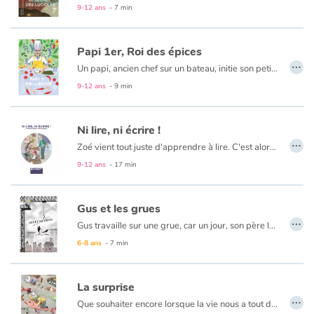
9-12 ans
- 7 min
Apprendre les langues
Papi 1er, Roi des épices
…
Dyslexie, troubles de la lecture
Un papi, ancien chef sur un bateau, initie son petit-fils à la cuisine.
Mon papi est un chef cuisinier mille étoiles! Car avant d'être vieux, Papi Camille était «Maître­Coq». Ça ne veut pas dire qu'il vivait dans une basse­-cour, mais qu'il était «chef cuisinier à bord d'un bateau».
9-12 ans
- 9 min
Nos listes de lecture
Ni lire, ni écrire !
Les plus lus
…
Zoé vient tout juste d'apprendre à lire. C'est alors qu'elle se rend compte que son papa, Cédric, lui, ne sait pas. Il ne sait pas lire ?! Est-ce vraiment possible d'être un adulte et ne pas savoir lire ? Pourtant, Cédric est un super papa, il sait faire tellement de choses !
9-12 ans
- 17 min
Coups de coeur
Gus et les grues
…
Gus travaille sur une grue, car un jour, son père lui avait dit avec sa grosse voix : « Fils, j’ai travaillé sur une grue, ton grand-père a travaillé sur une grue, ton arrière-grand-père a travaillé sur une grue, alors toi aussi tu travailleras sur une grue. C’est ton destin ». Seulement voilà, Gus a le vertige !
6-8 ans
- 7 min
La surprise
…
Que souhaiter encore lorsque la vie nous a tout donné ? Famille, richesse, pouvoir... Rien ne manque à l'appel. Et pourtant, un richissime homme d'affaires va découvrir que la vie lui réserve encore une surprise : la révélation d'un fantastique pouvoir qui change totalement le cours de sa vie. Est-ce un don hors du commun ? Une potion magique, une force surnaturelle ? Ce pouvoir est bien plus que cela... Et il est à la portée de tous, quelque part dans les pages de ce livre.