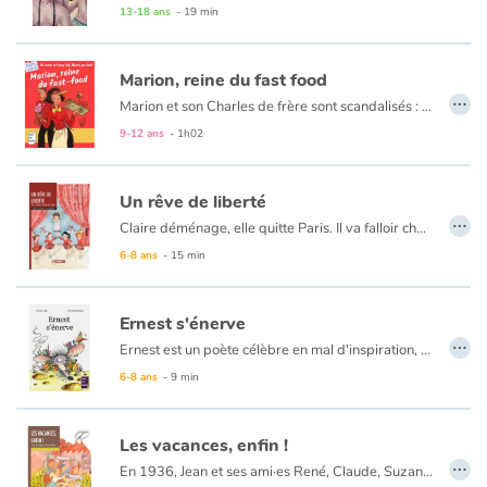
13-18 ans
- 19 min
-Miroir, mon beau miroir, dis-moi quelles sont les plus belles histoires de princesses...
- En cherchant à la ronde dans tout le vaste monde, il n'y a pas plus épatant que celles de Grégoire Kocjan. Si le miroir magique le dit, c'est que ça doit être vrai ! Pourtant ici les princes charmants, les robes et les poneys n'ont pas l'ambition de nous faire rêver mais plutôt de nous réveiller. Après quelques détours par le théâtre et la bande dessinée, l'auteur de l'excellent, histoires à digérer, replonge avec plaisir dans les contes. Toujours armé de son humour décapant, il nous explique qu'il est inutile de vouloir libérer les princesses, elles s'en chargent toutes seules !
Marion, reine du fast food
…
Marion et son Charles de frère sont scandalisés : cet été, pas de vacances au soleil ! Au lieu de ça, les parents ont décidé de refaire la cuisine de la maison à neuf… Charles ne baisse pas les bras : pour financer son plan-vacances-de-rêve-avec-son-meilleur-pote-Félix il se fait embaucher chez Fast-Burger. Et Marion, alors ? Elle resterait sur le bord de la route ? C’est ce qu’on va voir ! Un roman régalant, à dévorer sans modération. 9/15 ans. 96 pages.
9-12 ans
- 1h02
Un rêve de liberté
…
Claire déménage, elle quitte Paris. Il va falloir changer d’école, s’adapter et se refaire des amis. La mère de Claire est médecin, elle sera la première femme médecin de la ville. Tandis que Claire, elle, rêve de devenir majorette, une Etoile Filante comme Sylvie, sa meilleure amie. La maman de Sylvie rêve de venir pâtissière mais son mari ne souhaite pas qu’elle travaille. En 1965, en France, il n’est pas facile pour les femmes de travailler mais la société change.
6-8 ans
- 15 min
Ernest s'énerve
…
Ernest est un poète célèbre en mal d'inspiration, mais voilà que tout le monde s'en mêle...
6-8 ans
- 9 min
Les vacances, enfin !
…
En 1936, Jean et ses ami·es René, Claude, Suzanne et Luigi partagent leur quotidien à l’école, mais aussi en dehors, entre parties de pêche et de football. Leurs parents, ouvriers dans les usines de Saint-Étienne, travaillent dur pour subvenir aux besoins de leur famille. Le dimanche 3 mai 1936, leur quotidien bascule : le Front populaire est élu aux législatives. Bientôt, ce sont les travailleurs qui sortent dans les rues pour défendre leurs droits : de meilleures conditions de travail et des congés payés. En écoutant ses parents et la radio, et en discutant avec ses camarades, Jean est témoin des changements amorcés par l’élection du Front populaire. Il vit le combat des ouvriers à travers ses yeux d’enfant, mais il en saisit toute l’importance lorsque ses propres rêves prennent réalité, avec son départ à la mer pour ses premières vacances en famille.