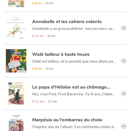
6-8 ans
- 9 min
Annabelle et les cahiers volants
…
Annabelle a un gros problème : tous les soirs, ses cahiers s’envolent !
Mais personne ne veut la croire, et surtout pas la maîtresse…
9-12 ans
- 8 min
Pourquoi est-elle la seule à voir ses feuilles partir vers le ciel ?
Martine Delerm encourage le lecteur à se laisser porter par son imagination dans cette histoire illustrée avec légèreté et finesse.
Walé tailleur à toute heure
…
Walé est tailleur, et la journée que nous allons passer avec lui s’annonce chargée en visites et en travaux : demain c’est le mariage de Issouf son ami le tapissier. Ah ! j’oubliais, il y a en plus la finale des petits footballeurs du quartier qui méritent bien un maillot tout neuf pour l’occasion.
6-8 ans
- 8 min
Le papa d'Héloïse est au chômage...
…
Moi, c'est Fred. Fred Baramine. J'ai 8 ans, j'habite 7 rue Cénou. L'autre jour, j'ai entendu les parents d'Héloïse Crampon, ma voisine, se disputer. Le lendemain, j'ai surpris son papa dans l'escalier avec un imper à col relevé, un chapeau gris très enfoncé, et des lunettes noires, bizarre ! Je l'ai suivi jusqu'à un immeuble où était écrit : ANPE...
9-12 ans
- 11 min
Marpésia ou l'embarras du choix
…
Chapitre issu de l'album "Les méchantes reines étaient-elles de gentilles princesses ?" de Grégoire Kocjan et Léo Méar