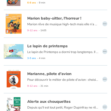
"Cet album de la collection Bisous de Famille, créée dans le but d'aborder les problèmes de société, aide à susciter le dialogue avec les petits."
6-8 ans
- 9 min
Marion baby-sitter, l'horreur !
…
Marion rêve de musique high-tech mais elle n’a pas un sou en poche.
9-12 ans
- 1h05
Le lapin de printemps
…
Le lapin de Printemps a dormi trop longtemps. Il a laissé l'hiver effacer les couleurs et tout est blanc ! Vite ! Le lapin doit tout repeindre ! Les fleurs, les oiseaux, les animaux ! Mais il a besoin d'aide et tous ses amis proposent des couleurs différentes. Réussira-t-il à peindre toutes ces choses avec les bonnes couleurs ? Sera-t-il assez rapide pour donner vie au Printemps, sans se mélanger les pinceaux...
3-5 ans
- 4 min
Marianne, pilote d'avion
…
Pour découvrir le métier de pilote d'avion : choisissez d'abord votre héros, Thomas ou Marianne. Suivez ses pas tout au long de sa journée de travail, comme si vous y étiez. Ajoutez des rubriques documentaires pour tout savoir sur le mur du son, les exploits de Charles Lindbergh, l'alphabet aéronautique et d’autres trésors. Complétez l'aventure avec le blog compagnon !
9-12 ans
- 31 min
Alerte aux chouquettes
…
Depuis qu'il est tout petit, Roger Dupinfray ne rêve que de croissants, de chouquettes et d'éclairs au chocolat... Aucun doute possible sur sa vocation : il sera boulanger pâtissier. Après des débuts plus que prometteurs comme apprenti chez Patissard, le meilleur boulanger de la ville, Roger décide de voler de ses propres ailes et ouvre sa boutique : Au croissant de lune. Le succès ne se fait pas attendre, et toute la ville accourt. Mais un jour, madame Plück affirme que les chouquettes de Roger sont ensorcelées.. La preuve ? Son fils Billy est affublé d'un terrible et durable hoquet.