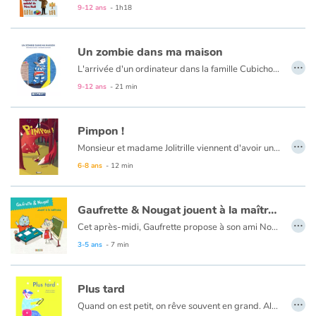
9-12 ans
- 1h18
Catalogue anglais
Un zombie dans ma maison
…
L'arrivée d'un ordinateur dans la famille Cubichou est une révolution ! Julien ne peut plus se passer d'internet, des réseaux sociaux, des blogs et de ses nouveaux "amis". Encore faut-il savoir qui se cache derrière l'écran...
9-12 ans
- 21 min
Contraste +
Aide
Pimpon !
…
Monsieur et madame Jolitrille viennent d'avoir un joli petit oisillon. Aussitôt le papa, professeur de chant très réputé, décide que son fils aura le chant le plus beau, le plus éclatant, le plus merveilleux de tous les oiseaux...
Accueil
6-8 ans
- 12 min
Famille
Gaufrette & Nougat jouent à la maîtresse
…
Cet après-midi, Gaufrette propose à son ami Nougat de jouer à la maîtresse. Élève docile, le chat s’applique, mais il déchante quand la souris s’avère une maîtresse sévère, injuste et même de mauvaise foi...
Écoles
3-5 ans
- 7 min
Médiathèques
Plus tard
…
Vidéos & Tutoriaux
Quand on est petit, on rêve souvent en grand. Alors, en attendant de pouvoir concrétiser ses rêves grandeur nature, on s’adapte et on les réalise à notre échelle. On devient pompier de bougies, chanteur sous la douche ou encore coiffeur de peluches.