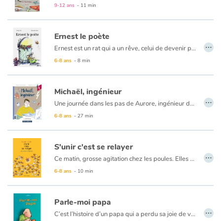
9-12 ans
- 11 min
Ernest le poète
…
Ernest est un rat qui a un rêve, celui de devenir poète...
6-8 ans
- 8 min
Michaël, ingénieur
…
Une journée dans les pas de Aurore, ingénieur de production, et de Michaël, ingénieur soudeur. Ces deux ingénieurs travaillent ensemble, mais se lisent chacun d'un côté du livre, c'est renversant ! Une seconde partie documentaire pour tout savoir sur les découvertes et l'histoire de ce métier, les anecdotes et les exploits actuels et futurs des ingénieurs et des ingénieures. Ce livre a été réalisé grâce au soutien de l'entreprise GTT, leader dans les barrières isolantes pour le transport maritime de gaz liquéfié, rien que cela !
6-8 ans
- 27 min
S'unir c'est se relayer
…
Ce matin, grosse agitation chez les poules. Elles en ont assez de passer toute la journée à couver. Et les coqs n’ont pas l’intention de les laisser changer leurs habitudes !
6-8 ans
- 10 min
Parle-moi papa
…
C’est l’histoire d’un papa qui a perdu sa joie de vivre (pour une raison que l'on découvre à la toute fin de l'album). Mais il n’en parle pas avec son fils, ce qui n’empêche pas ce dernier de s’interroger.