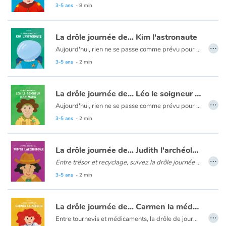
Aujourd'hui, rien ne se passe comme prévu pour Achille le pompier ! Un chocolat chaud renversé sur la veste, une tâche de moutarde sur le pantalon. Vite, il faut nettoyer... mais Dring ! c’est l’alarme, Achille le pompier doit se dépêcher !
3-5 ans
- 8 min
Les drôles journées de... est une série décalée et amusante autour des métiers !
La drôle journée de... Kim l'astronaute
…
Aujourd'hui, rien ne se passe comme prévu pour Kim l'astronaute ! Après avoir atterri sur une planète inconnue, elle va trouver, prélever, et analyser de nouvelles substances ! Mais des rencontres inattendues vont lui ouvrir de gourmands horizons !
3-5 ans
- 2 min
La drôle journée de... Léo le soigneur d'animaux
…
Aujourd'hui, rien ne se passe comme prévu pour Léo le soigneur d'animaux ! Catastrophe ! L'enclos de Baghera est resté ouvert ! Il a disparu. Il faut vite le rattraper, avant qu’il ne fasse trop de dégât.
Les drôles journées de... est une série décalée et amusante autour des métiers !
3-5 ans
- 2 min
La drôle journée de... Judith l'archéologue
…
Entre trésor et recyclage, suivez la drôle journée de Judith l’archéologue !
Judith arrive sur son chantier prête à découvrir des trésors.... Mais les trésors finiront-ils au musée ? Découvrez le métier d’archéologue : ses outils, ses espoirs de trésors et ses déconvenues qui vous feront rire !
3-5 ans
- 2 min
Les drôles journées de... est une série décalée et amusante autour des métiers !
La drôle journée de... Carmen la médecin
…
Entre tournevis et médicaments, la drôle de journée de Carmen est un album plein d'humour qui fera rire les petits et grands médecins !