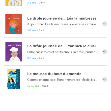
Aujourd'hui, rien ne se passe comme prévu pour Carmen la médecin ! Elle a de drôles de patients à soigner ce matin... Entre un grille-pain et un vélo, Carmen, devra peut-être troquer sa blouse blanche pour un autre uniforme !
3-5 ans
- 2 min
La drôle journée de... Léa la maitresse
…
Aujourd’hui, Léa la maitresse prépare ses affaires pour aller en classe mais est-ce bien nécessaire ?
La drôle journée de... est une série décalée et amusante autour des métiers !
3-5 ans
- 1 min
La drôle journée de ... Yannick le cuisinier
…
Entre casseroles et petits oublis, la drôle journée de Yannick est un album plein d'humour qui fera rire les petits et grands cuisiniers !
Aujourd'hui, rien ne se passe comme prévu pour Yannick le cuisinier ! Au menu du jour : une salade de betteraves sans betterave des endives au jambon sans endive. Yannick va devoir improviser pour le plus grand bonheur des enfants !
3-5 ans
- 2 min
Le mousse du bout du monde
…
Comme chaque soir, Ronan rentre de l'école. Il sait ce qui l'attend : depuis la perte douloureuse de sa mère, son père, si attentif autrefois, ne cesse de s'enfoncer toujours plus dans l'alcool, et c'est un peu la même scène qui se répète chaque soir. Cette fois pourtant, la dispute éclate avec plus de violence, et Ronan décide de quitter la maison. L'adolescent réussit à s'embarquer comme mousse sur le Marie-Antoine, un des derniers trois-mâts à voile de transport de marchandises. Pour lui, une nouvelle vie commence, la vie dont il a toujours rêvé : celle de marin. Des ports français aux côtes africaines, l'aventure l'attend. Le jeune mousse doit désormais affronter calmes plats et tempêtes, violence des marins et de la nature.
13-18 ans
- 4h13