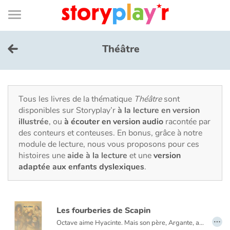
Connexion
Menu
Contenu
Recherche
Bibliothèque
Bas
de
page
Menu
➜
EN
Théâtre
Je me connecte
Tester gratuitement
Tous les livres de la thématique
Théâtre
sont
disponibles sur Storyplay’r
à la lecture en version
illustrée
, ou
à écouter en version audio
racontée par
Bibliothèque
des conteurs et conteuses. En bonus, grâce à notre
module de lecture, nous vous proposons pour ces
histoires une
aide à la lecture
et une
version
Prix
adaptée aux enfants dyslexiques
.
Accueil
Les fourberies de Scapin
Contes d'ici et d'ailleurs
…
Octave aime Hyacinte. Mais son père, Argante, a d'autres projets pour lui... Lorsqu'il apprend l'union des deux jeunes gens, il menace de déshériter son fils. Octave se confie alors à Scapin. Le rusé valet a plus d'un tour dans son sac pour faire triompher l'amour.