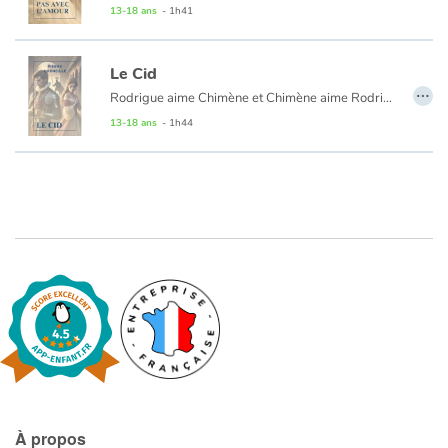
Dans cette pièce d’une lucidité désenchantée, les jeux du cœur et de la parole traduisent l’intensité sublime de la passion adolescente.
13-18 ans
- 1h41
Catalogue anglais
Le Cid
…
Rodrigue aime Chimène et Chimène aime Rodrigue. Mais un conflit oppose leurs deux pères. Qui de l'amour ou de l'honneur triomphera ?
13-18 ans
- 1h44
Contraste +
Aide
Accueil
Famille
Écoles
Médiathèques
Vidéos & Tutoriaux
À propos