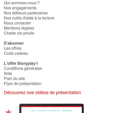
Qui sommes-nous ?
Nos engagements
Nos éditeurs partenaires
Blog
Nos outils d'aide à la lecture
Nous contacter
Actualités
Mentions légales
Charte vie privée
Par thématique
S'abonner
Les offres
Rencontres et témoignages
Code cadeau
L'offre Storyplay'r
Contes d'ici et d'ailleurs
Conditions générales
Aide
Autour de la lecture
Plan du site
Flyer de présentation
Apprendre à lire
Découvrez nos vidéos de présentation
Livre audio
Activités et ateliers