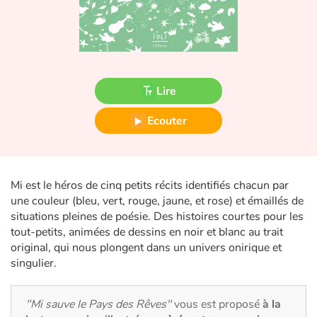
Fable, mythe, littérature et poésie
Princesses et princes, rois, reines et dragons
Ogres, monstres et sorcières
Lire
Héroïnes et héros
Ecouter
Écologie, nature, saisons
Les animaux
Mi est le héros de cinq petits récits identifiés chacun par
une couleur (bleu, vert, rouge, jaune, et rose) et émaillés de
Voyage, épopée, enquête, aventure
situations pleines de poésie. Des histoires courtes pour les
tout-petits, animées de dessins en noir et blanc au trait
original, qui nous plongent dans un univers onirique et
Autour du monde
singulier.
Apprentissage
"Mi sauve le Pays des Rêves"
vous est proposé
à la