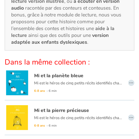
Art, espace, activité
lecture version illustrée
, ou
à écouter en version
audio
racontée par des conteurs et conteuses. En
bonus, grâce à notre module de lecture, nous vous
Documentaires
proposons pour cette histoire comme pour
l’ensemble des contes et histoires une
aide à la
En famille
lecture
ainsi que des outils pour une
version
adaptée aux enfants dyslexiques
.
Quotidien et loisirs
Dans la même collection :
À l'école
Mi et la planète bleue
Fêtes et évènements
…
Mi est le héros de cinq petits récits identifiés chacun par une couleur (bleu, vert, rouge, jaune, et rose) et émaillés de situations pleines de poésie. Des histoires courtes pour les tout-petits, animées de dessins en noir et blanc au trait original, qui nous plongent dans un univers onirique et singulier.
6-8 ans
- 6 min
Amour et amitié
Sujets de société
Mi et la pierre précieuse
…
Mi est le héros de cinq petits récits identifiés chacun par une couleur (bleu, vert, rouge, jaune, et rose) et émaillés de situations pleines de poésie. Des histoires courtes pour les tout-petits, animées de dessins en noir et blanc au trait original, qui nous plongent dans un univers onirique et singulier.
Émotions et sentiments
6-8 ans
- 6 min
Formats et illustrations