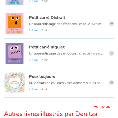
3-5 ans
- 7 min
Blog
Petit carré Distrait
…
Un apprentissage des émotions : chaque livre met en scène un petit personnage amusant et attachant, qui représente un sentiment ou une attitude. À travers ce personnage à la forme géométrique amusante, le livre traite de notre capacité à apprivoiser et à maîtriser nos émotions.
Actualités
3-5 ans
- 7 min
Par thématique
Petit carré Inquiet
…
Rencontres et témoignages
Un apprentissage des émotions : chaque livre met en scène un petit personnage amusant et attachant, qui représente un sentiment ou une attitude. À travers ce personnage à la forme géométrique amusante, le livre traite de notre capacité à apprivoiser et à maîtriser nos émotions.
3-5 ans
- 7 min
Contes d'ici et d'ailleurs
Pour toujours
Autour de la lecture
…
Mille éclats de couleurs vives dansent sur les pages et composent des images : les jours et les nuits se suivent, les rires se transforment en soupirs, les saisons défilent… Dans ce tourbillon de perpétuels mouvements, y a-t-il des choses qui ne changent pas ? Ou peut-être un lieu secret pour s’abriter, se ressourcer… Oui, tout change, tout le temps. Et pourtant !
3-5 ans
- 8 min
Apprendre à lire
Livre audio
Voir plus
Autres livres illustrés par Denitza
Activités et ateliers