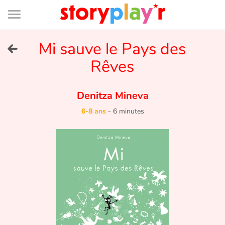
Connexion
Menu
Contenu
Recherche
Bibliothèque
Bas
de
page
Menu
➜
Mi sauve le Pays des
EN
Rêves
Je me connecte
Denitza Mineva
Tester gratuitement
6-8 ans
-
6 minutes
Bibliothèque
Prix
Accueil
Contes d'ici et d'ailleurs