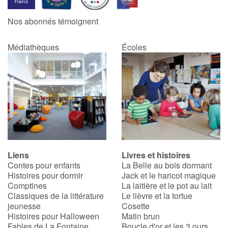
Nos abonnés témoignent
Apprendre les langues
Médiathèques
Écoles
Dyslexie, troubles de la lecture
Nos listes de lecture
Les plus lus
Coups de coeur
Liens
Livres et histoires
Contes pour enfants
La Belle au bois dormant
Histoires pour dormir
Jack et le haricot magique
Comptines
La laitière et le pot au lait
Classiques de la littérature
Le lièvre et la tortue
jeunesse
Cosette
Histoires pour Halloween
Matin brun
Fables de La Fontaine
Boucle d'or et les 3 ours