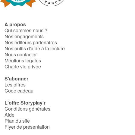
Catalogue anglais
À propos
Qui sommes-nous ?
Nos engagements
Contraste +
Nos éditeurs partenaires
Nos outils d'aide à la lecture
Nous contacter
Aide
Mentions légales
Charte vie privée
Accueil
S'abonner
Les offres
Famille
Code cadeau
Écoles
L'offre Storyplay'r
Conditions générales
Médiathèques
Aide
Plan du site
Flyer de présentation
Vidéos & Tutoriaux