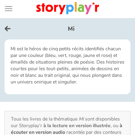
Connexion
Menu
Contenu
Recherche
Bibliothèque
Bas
de
page
Menu
➜
EN
Mi
Je me connecte
Mi est le héros de cinq petits récits identifiés chacun
par une couleur (bleu, vert, rouge, jaune et rose) et
Tester gratuitement
émaillés de situations pleines de poésie. Des histoires
courtes pour les tout-petits, animées de dessins en
Bibliothèque
noir et blanc au trait original, qui nous plongent dans
un univers onirique et singulier.
Prix
Accueil
Tous les livres de la thématique
Mi
sont disponibles
Contes d'ici et d'ailleurs
sur Storyplay’r
à la lecture en version illustrée
, ou
à
écouter en version audio
racontée par des conteurs