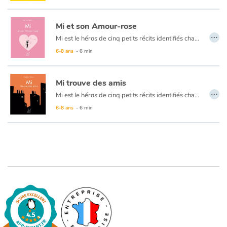
Art, espace, activité
Mi et son Amour-rose
Documentaires
…
Mi est le héros de cinq petits récits identifiés chacun par une couleur (bleu, vert, rouge, jaune, et rose) et émaillés de situations pleines de poésie. Des histoires courtes pour les tout-petits, animées de dessins en noir et blanc au trait original, qui nous plongent dans un univers onirique et singulier.
En famille
6-8 ans
- 6 min
Quotidien et loisirs
Mi trouve des amis
…
Mi est le héros de cinq petits récits identifiés chacun par une couleur (bleu, vert, rouge, jaune, et rose) et émaillés de situations pleines de poésie. Des histoires courtes pour les tout-petits, animées de dessins en noir et blanc au trait original, qui nous plongent dans un univers onirique et singulier.
À l'école
6-8 ans
- 6 min
Fêtes et évènements
Amour et amitié
Sujets de société
Émotions et sentiments
Formats et illustrations