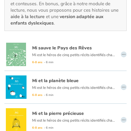
Fable, mythe, littérature et poésie
et conteuses. En bonus, grâce à notre module de
lecture, nous vous proposons pour ces histoires une
aide à la lecture
et une
version adaptée aux
Princesses et princes, rois, reines et dragons
enfants dyslexiques
.
Ogres, monstres et sorcières
Héroïnes et héros
Mi sauve le Pays des Rêves
…
Mi est le héros de cinq petits récits identifiés chacun par une couleur (bleu, vert, rouge, jaune, et rose) et émaillés de situations pleines de poésie. Des histoires courtes pour les tout-petits, animées de dessins en noir et blanc au trait original, qui nous plongent dans un univers onirique et singulier.
Écologie, nature, saisons
6-8 ans
- 6 min
Les animaux
Mi et la planète bleue
…
Mi est le héros de cinq petits récits identifiés chacun par une couleur (bleu, vert, rouge, jaune, et rose) et émaillés de situations pleines de poésie. Des histoires courtes pour les tout-petits, animées de dessins en noir et blanc au trait original, qui nous plongent dans un univers onirique et singulier.
Voyage, épopée, enquête, aventure
6-8 ans
- 6 min
Autour du monde
Mi et la pierre précieuse
…
Apprentissage
Mi est le héros de cinq petits récits identifiés chacun par une couleur (bleu, vert, rouge, jaune, et rose) et émaillés de situations pleines de poésie. Des histoires courtes pour les tout-petits, animées de dessins en noir et blanc au trait original, qui nous plongent dans un univers onirique et singulier.
6-8 ans
- 6 min