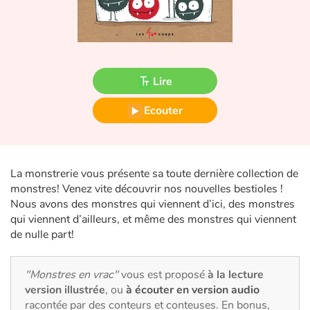
Fable, mythe, littérature et poésie
Princesses et princes, rois, reines et dragons
Ogres, monstres et sorcières
Lire
Héroïnes et héros
Ecouter
Écologie, nature, saisons
La monstrerie vous présente sa toute dernière collection de
Les animaux
monstres! Venez vite découvrir nos nouvelles bestioles !
Nous avons des monstres qui viennent d’ici, des monstres
Voyage, épopée, enquête, aventure
qui viennent d’ailleurs, et même des monstres qui viennent
de nulle part!
Autour du monde
"Monstres en vrac"
vous est proposé
à la lecture
Apprentissage
version illustrée
, ou
à écouter en version audio
racontée par des conteurs et conteuses. En bonus,