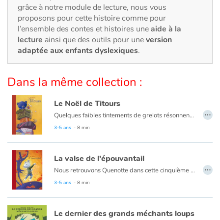
Art, espace, activité
grâce à notre module de lecture, nous vous
proposons pour cette histoire comme pour
Documentaires
l’ensemble des contes et histoires une
aide à la
lecture
ainsi que des outils pour une
version
En famille
adaptée aux enfants dyslexiques
.
Quotidien et loisirs
Dans la même collection :
À l'école
Le Noël de Titours
…
Quelques faibles tintements de grelots résonnent encore au loin, puis le silence envahit la pièce... Quenotte découvre alors un ours en peluche qui ne veut pas être un jouet et qui exige sa maman! Notre courageuse souris décide d'accompagner l'ourson pour la retrouver : une grande aventure les attend! Vous ne regarderez plus jamais les étoiles de la même façon...
Fêtes et évènements
3-5 ans
- 8 min
Amour et amitié
La valse de l'épouvantail
…
Sujets de société
Nous retrouvons Quenotte dans cette cinquième aventure un peu particulière... C'est l'automne : du bruit, une plainte... et un épouvantail qui doit se faire brûler puisque les fermiers trouvent qu'il ne sert plus à rien. Comment la petite souris va-t-elle aider son nouvel ami ?
3-5 ans
- 8 min
Émotions et sentiments
Le dernier des grands méchants loups
Formats et illustrations