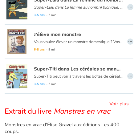
Super-Lulu dans La femme au nombril bionique
…
Super-Lulu dans La femme au nombril bionique
, dont le nombril peut émettre des rayons lumineux, ce qui lui servira lors de la capture du célèbre Super-Méchant.
3-5 ans
- 7 min
Blog
Actualités
J'élève mon monstre
…
Vous voulez élever un monstre domestique ? Vos parents ont accepté ? Bravo ! Seulement, vous n'êtes plus un bébé. Papa veut que vous vous en occupiez vous-même. Pas de problème : ce guide est fait pour vous ! Bien sûr, élever un monstre engendre plus de difficultés qu'élever un poisson rouge, mais c'est aussi pas mal plus amusant...
Par thématique
6-8 ans
- 8 min
Rencontres et témoignages
Super-Titi dans Les céréales se mangent froides
…
Super-Titi peut voir à travers les boîtes de céréales ! Ridicule ? C'est pourtant ce qui lui permettra d'attraper le voleur ! Une parodie pleine d'humour du monde des superhéros chers aux petits.
Contes d'ici et d'ailleurs
3-5 ans
- 7 min
Autour de la lecture
Voir plus
Apprendre à lire
Extrait du livre
Monstres en vrac
Livre audio
Monstres en vrac d'Élise Gravel aux éditions Les 400
coups.
Activités et ateliers