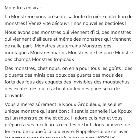
Monstres en vrac.
Apprendre les langues
La Monstrerie vous présente sa toute dernière collection de
monstres ! Venez vite découvrir nos nouvelles bestioles !
Dyslexie, troubles de la lecture
Nous avons des monstres qui viennent d’ici, des monstres
qui viennent d’ailleurs et même des monstres qui viennent
Nos listes de lecture
de nulle part ! Monstres souterrains Monstres des
montagnes Monstres marins Monstres de l'espace Monstre
des champs Monstres tropicaux
Les plus lus
Des monstres, chez nous, on en a pour tous les goûts : des
piquants des minis des doux des puants des mous des
Coups de coeur
forts des fous des coquets des invisibles des moustachus
des excités des qui crachent du feu des paresseux des
bruyants
Vous aimerez sûrement le Kpoux Grobuleux, le seul et
unique monstre qui sent bon : il sent la cannelle ! Le Kpoux
est un monstre calme et doux. Il adore cuisiner et vous
préparera ses meilleures recettes de hot-dogs aux vers de
terre ou de soupe à la couleuvre. Rappelez-lui de se laver