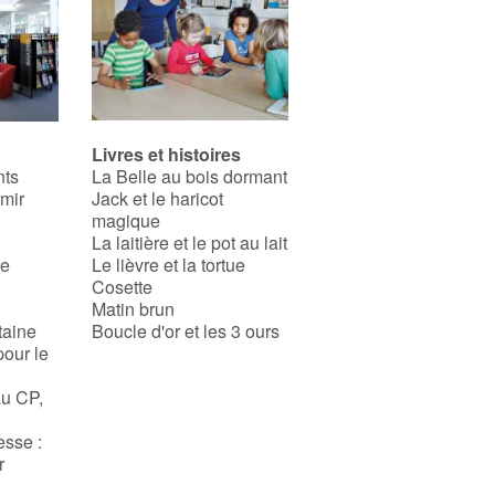
Livres et histoires
nts
La Belle au bois dormant
rmir
Jack et le haricot
magique
La laitière et le pot au lait
se
Le lièvre et la tortue
Cosette
Matin brun
taine
Boucle d'or et les 3 ours
pour le
au CP,
esse :
r