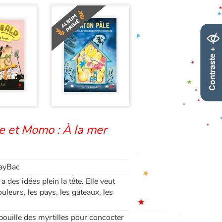
Contraste +
te et Momo : À la mer
layBac
des idées plein la tête. Elle veut
ouleurs, les pays, les gâteaux, les
crabouille des myrtilles pour concocter