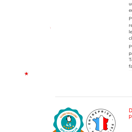
u
e
P
r
l
c
P
p
T
f
D
p