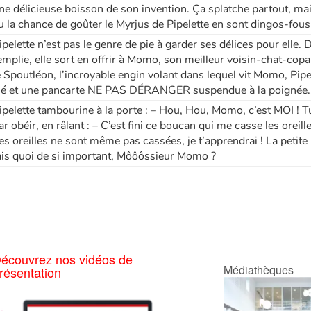
ne délicieuse boisson de son invention. Ça splatche partout, mai
u la chance de goûter le Myrjus de Pipelette en sont dingos-fous
ipelette n’est pas le genre de pie à garder ses délices pour elle.
emplie, elle sort en offrir à Momo, son meilleur voisin-chat-copain
e Spoutléon, l’incroyable engin volant dans lequel vit Momo, Pipele
lé et une pancarte NE PAS DÉRANGER suspendue à la poignée...
ipelette tambourine à la porte : – Hou, Hou, Momo, c’est MOI ! Tu
ar obéir, en râlant : – C’est fini ce boucan qui me casse les oreille
es oreilles ne sont même pas cassées, je t’apprendrai ! La petite
ais quoi de si important, Môôôssieur Momo ?
écouvrez nos vidéos de
Médiathèques
résentation