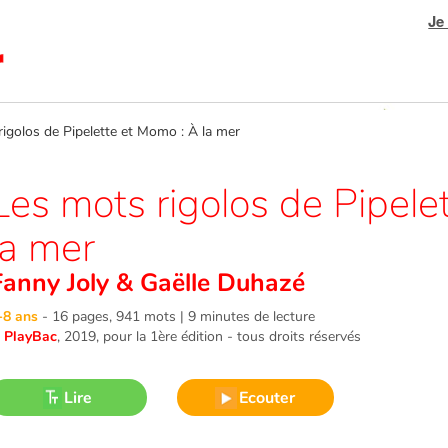
Je
golos de Pipelette et Momo : À la mer
Les mots rigolos de Pipele
la mer
Fanny Joly
&
Gaëlle Duhazé
-8 ans
-
16 pages, 941 mots | 9 minutes de lecture
©
PlayBac
, 2019
, pour la 1ère édition - tous droits réservés
Lire
Ecouter