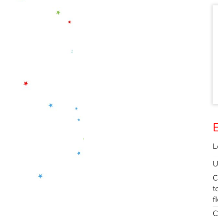
E
L
U
C
t
f
C