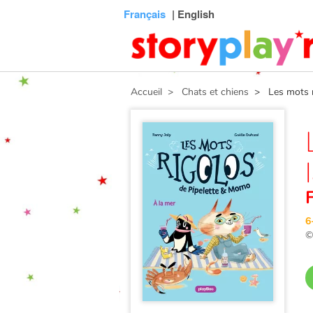
Connexion
Menu
Contenu
Recherche
Bibliothèque
Bas
Français
| English
de
page
Accueil
> Chats et chiens
> Les mots ri
6