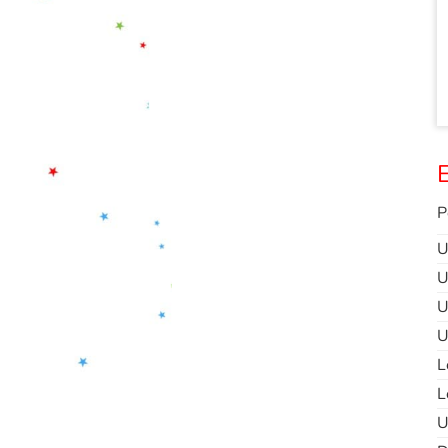
E
P
U
U
U
U
L
L
U