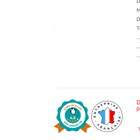
D
M
D
T
.
.
.
D
p