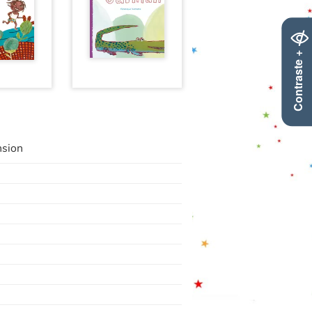
Contraste +
nsion