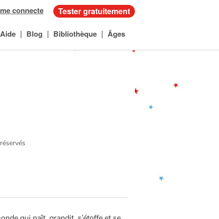
 me connecte
Tester gratuitement
|
|
|
Aide
Blog
Bibliothèque
Âges
 réservés
nde qui naît, grandit, s’étoffe et se