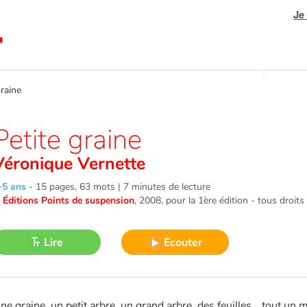
Je
raine
Petite graine
Véronique Vernette
-5 ans
-
15 pages, 63 mots | 7 minutes de lecture
©
Éditions Points de suspension
, 2008
, pour la 1ère édition - tous droits
Lire
Ecouter
ne graine, un petit arbre, un grand arbre, des feuilles… tout un mo