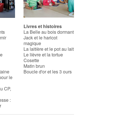
Livres et histoires
nts
La Belle au bois dormant
rmir
Jack et le haricot
magique
La laitière et le pot au lait
se
Le lièvre et la tortue
Cosette
Matin brun
taine
Boucle d'or et les 3 ours
pour le
au CP,
esse :
r