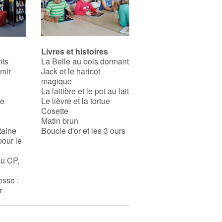
Livres et histoires
nts
La Belle au bois dormant
rmir
Jack et le haricot
magique
La laitière et le pot au lait
se
Le lièvre et la tortue
Cosette
Matin brun
taine
Boucle d'or et les 3 ours
pour le
au CP,
esse :
r