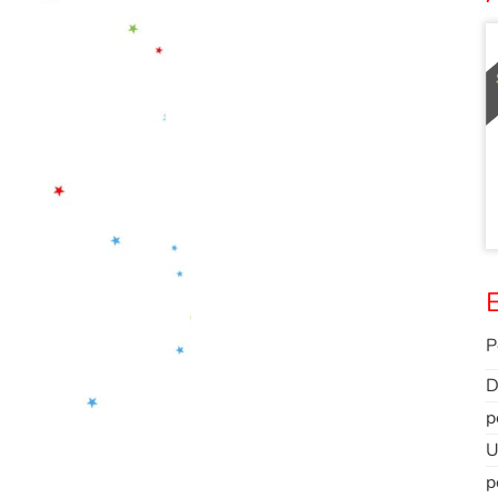
E
P
D
p
U
p