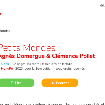
Je
Mondes
Petits Mondes
Agnès Domergue
&
Clémence Pollet
-5 ans
-
12 pages, 54 mots | 6 minutes de lecture
©
HongFei
, 2023
, pour la 1ère édition - tous droits réservés
Lire
Ecouter
es mots légers, des couleurs joyeuses, des plans rapprochés et