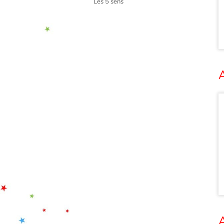
Les 5 sens
A
A