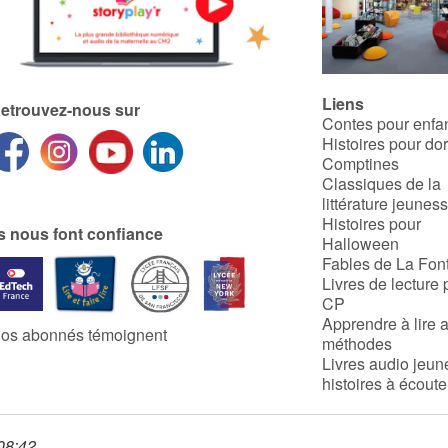
Liens
etrouvez-nous sur
Contes pour enfa
Histoires pour do
Comptines
Classiques de la
littérature jeunes
Histoires pour
ls nous font confiance
Halloween
Fables de La Fon
Livres de lecture 
CP
Apprendre à lire 
os abonnés témoignent
méthodes
Livres audio jeun
histoires à écoute
 08:42