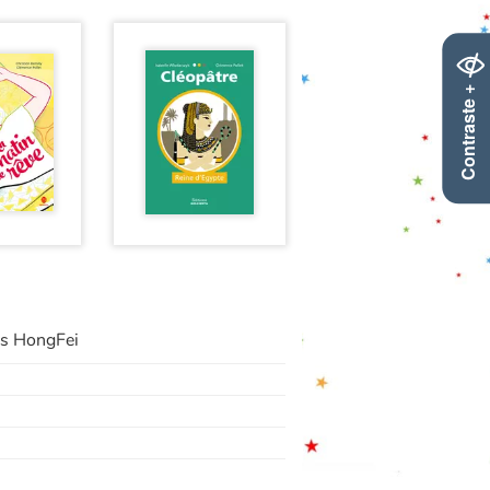
Contraste +
ns HongFei