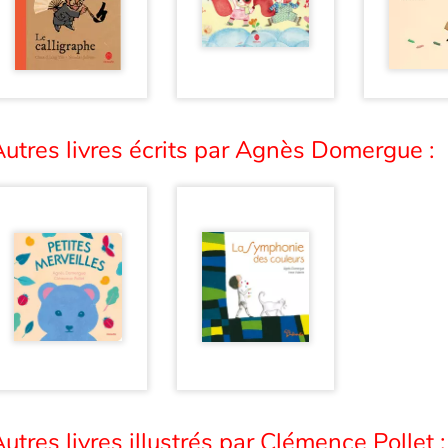
utres livres écrits par Agnès Domergue :
utres livres illustrés par Clémence Pollet :