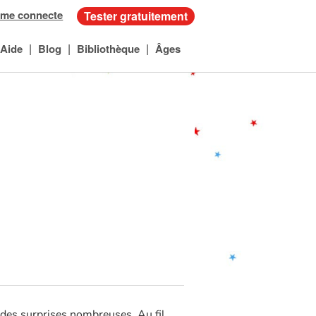
 me connecte
Tester gratuitement
|
|
|
Aide
Blog
Bibliothèque
Âges
 des surprises nombreuses. Au fil