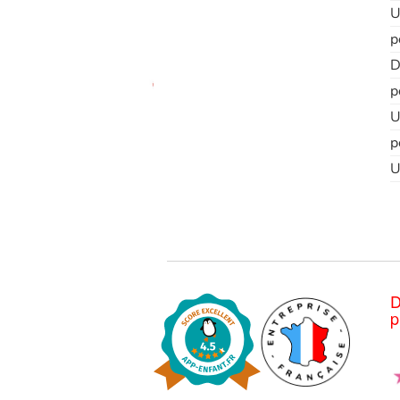
U
p
D
p
U
p
U
D
p