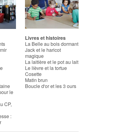
Livres et histoires
nts
La Belle au bois dormant
rmir
Jack et le haricot
magique
La laitière et le pot au lait
se
Le lièvre et la tortue
Cosette
Matin brun
taine
Boucle d'or et les 3 ours
pour le
au CP,
esse :
r