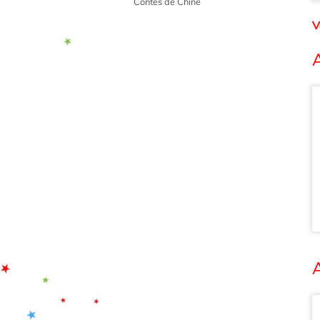
Contes de Chine
V
A
A