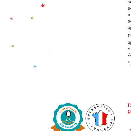
s
s
i
s
a
P
a
d
A
q
D
p