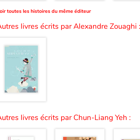
oir toutes les histoires du même éditeur
utres livres écrits par Alexandre Zouaghi 
utres livres écrits par Chun-Liang Yeh :