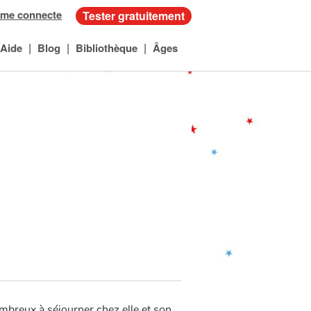
 me connecte
Tester gratuitement
|
|
|
Aide
Blog
Bibliothèque
Âges
mbreux à séjourner chez elle et son