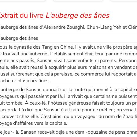
xtrait du livre
L'auberge des ânes
'auberge des ânes d'Alexandre Zouaghi, Chun-Liang Yeh et Clé
'auberge des ânes
ous la dynastie des Tang en Chine, il y avait une ville prospère a
e trouvait une auberge. L'établissement était tenu par une fe
rente ans passés, Sansan vivait sans enfants ni parents. Personne
eule, elle avait réussi à acquérir plusieurs maisons en vendant des 
ussi surprenant que cela paraisse, ce commerce lui rapportait 
'acheter plusieurs ânes.
'auberge de Sansan donnait sur la route qui menait à la capitale
oyageurs qui passaient par là, il arrivait que certains ne puissent
uit tombée. À ceux-là, l'hôtesse généreuse faisait toujours un pr
'accordait à dire que Sansan était faite pour ce métier ; on venait 
e couvert chez elle. C'est ainsi qu'un voyageur du nom de Zhao fi
oyage d'affaires vers la capitale.
e jour-là, Sansan recevait déjà une demi-douzaine de pensionna