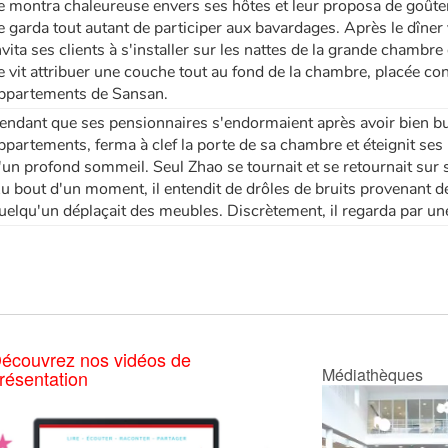
e montra chaleureuse envers ses hôtes et leur proposa de goûter 
e garda tout autant de participer aux bavardages. Après le dîner
nvita ses clients à s'installer sur les nattes de la grande chambre 
e vit attribuer une couche tout au fond de la chambre, placée co
ppartements de Sansan.
endant que ses pensionnaires s'endormaient après avoir bien bu
ppartements, ferma à clef la porte de sa chambre et éteignit ses
'un profond sommeil. Seul Zhao se tournait et se retournait sur 
u bout d'un moment, il entendit de drôles de bruits provenant de 
uelqu'un déplaçait des meubles. Discrètement, il regarda par une 
écouvrez nos vidéos de
Médiathèques
résentation