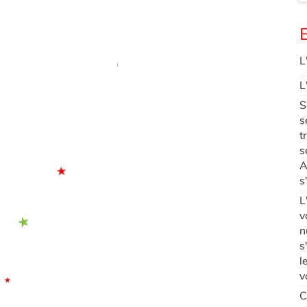
E
L
L
S
s
t
s
A
s
L
v
n
s
l
v
C