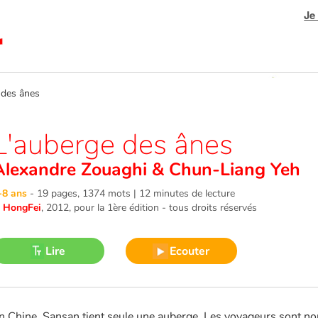
Je
des ânes
L'auberge des ânes
Alexandre Zouaghi
&
Chun-Liang Yeh
-8 ans
-
19 pages, 1374 mots | 12 minutes de lecture
©
HongFei
, 2012
, pour la 1ère édition - tous droits réservés
Lire
Ecouter
n Chine, Sansan tient seule une auberge. Les voyageurs sont no